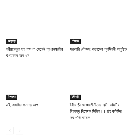
অন্যান্য
লৌহজং
শরীয়তপুরে ছয় মাস না যেতেই প্রধানমন্ত্রীর
সরকারি লৌহজং কলেজের পূনর্মিলনী অনুষ্ঠিত
উপহারের ঘরে ধস
শিক্ষাঙ্গন
টঙ্গীবাড়ী
এইচএসসির ফল প্রকাশ
টঙ্গীবাড়ী আওয়ামীলীগের পাল্টা কমিটির
বিরুদ্ধে বিক্ষোভ মিছিল।। দুই কমিটির
সভাপতি বারেক...