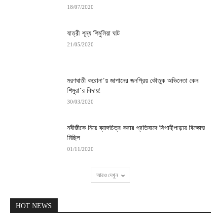
18/07/2020
যাত্রী শূন্য শিমুলিয়া ঘাট
21/05/2020
মরণঘাতী করোনা’য় জাপানের জনপ্রিয় কৌতুক অভিনেতা কেন
শিমুরা’র বিদায়!
30/03/2020
নবীজীকে নিয়ে ব্যাঙ্গচিত্র করার প্রতিবাদে সিপাহীপাড়ায় বিক্ষোভ
মিছিল
01/11/2020
আরও দেখুন
HOT NEWS