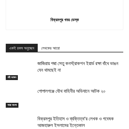
বিক্রমপুর খবর ডেস্ক
একই রকম অনুচ্ছেদ
লেখকের আরো
জাজিরায় পদ্মা সেতু কনস্ট্রাকশন ইয়ার্ড রক্ষা বাঁধে ভাঙন
যেন থামছেই না
নদী ভাঙ্গন
গোপালগঞ্জে যৌথ বাহিনীর অভিযানে আটক ২০
সারা বাংলা
বিক্রমপুর ইতিহাস ও ব্যক্তিত্ব’র লেখক ও গবেষক
আজহারুল ইসলামের ইন্তেকাল