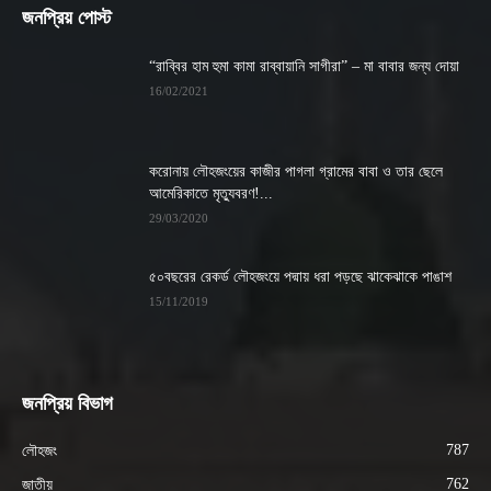
জনপ্রিয় পোস্ট
“রাব্বির হাম হুমা কামা রাব্বায়ানি সাগীরা” – মা বাবার জন্য দোয়া
16/02/2021
করোনায় লৌহজংয়ের কাজীর পাগলা গ্রামের বাবা ও তার ছেলে
আমেরিকাতে মৃত্যুবরণ!...
29/03/2020
৫০বছরের রেকর্ড লৌহজংয়ে পদ্মায় ধরা পড়ছে ঝাকেঝাকে পাঙাশ
15/11/2019
জনপ্রিয় বিভাগ
787
লৌহজং
762
জাতীয়