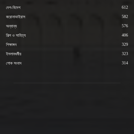
612
দেশ-বিদেশ
582
করোনাভাইরাস
576
অন্যান্য
406
শিল্প ও সাহিত্য
329
শিক্ষাঙ্গন
323
ইসলামধর্মীয়
314
শোক সংবাদ