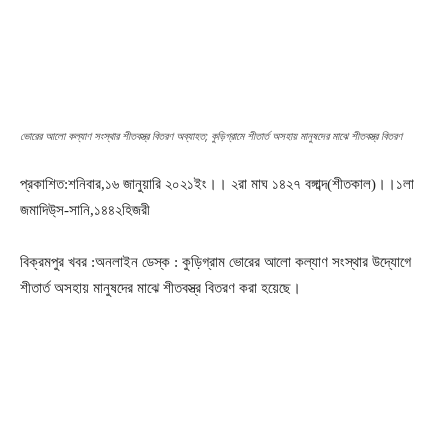
ভোরের আলো কল্যাণ সংস্থার শীতবস্ত্র বিতরণ অব্যাহত; কুড়িগ্রামে শীতার্ত অসহায় মানুষদের মাঝে শীতবস্ত্র বিতরণ
প্রকাশিত:শনিবার,১৬ জানুয়ারি ২০২১ইং।। ২রা মাঘ ১৪২৭ বঙ্গাব্দ(শীতকাল)।।১লা
জমাদিউ্স-সানি,১৪৪২হিজরী
বিক্রমপুর খবর :অনলাইন ডেস্ক : কুড়িগ্রাম ভোরের আলো কল্যাণ সংস্থার উদ্যোগে
শীতার্ত অসহায় মানুষদের মাঝে শীতবস্ত্র বিতরণ করা হয়েছে।