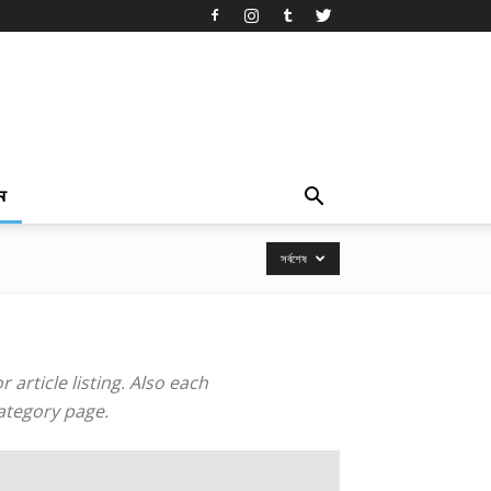
ন
সর্বশেষ
article listing. Also each
category page.