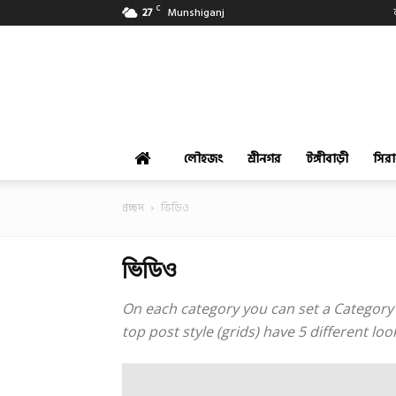
C
27
Munshiganj
বিক্রমপুর
খবর
লৌহজং
শ্রীনগর
টঙ্গীবাড়ী
সির
প্রচ্ছদ
ভিডিও
ভিডিও
On each category you can set a Category te
top post style (grids) have 5 different l