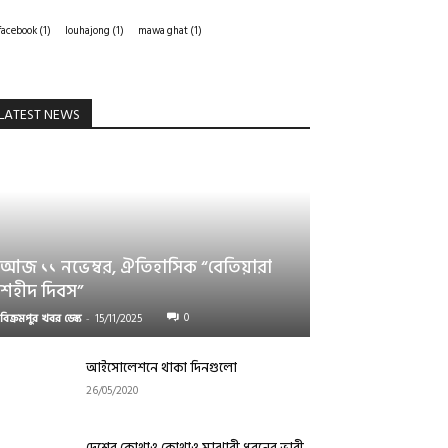
facebook
(1)
louhajong
(1)
mawa ghat
(1)
LATEST NEWS
আজ ১১ নভেম্বর, ঐতিহাসিক “বেতিয়ারা
শহীদ দিবস”
0
বিক্রমপুর খবর ডেস্ক
-
15/11/2025
আইসোলেশনে থাকা দিনগুলো
26/05/2020
দেশের কোথাও কোথাও মাঝারী ধরনের ভারী