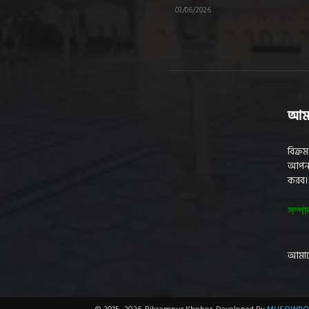
03/06/2026
আমা
বিক্র
আপনাক
করব।
সম্পা
আমাদ