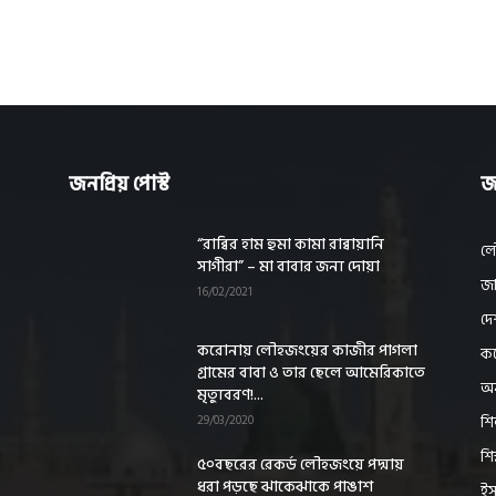
জনপ্রিয় পোস্ট
জ
“রাব্বির হাম হুমা কামা রাব্বায়ানি
ল
সাগীরা” – মা বাবার জন্য দোয়া
জা
16/02/2021
দে
করোনায় লৌহজংয়ের কাজীর পাগলা
কর
গ্রামের বাবা ও তার ছেলে আমেরিকাতে
অন
মৃত্যুবরণ!...
শি
29/03/2020
শি
৫০বছরের রেকর্ড লৌহজংয়ে পদ্মায়
ধরা পড়ছে ঝাকেঝাকে পাঙাশ
ইস