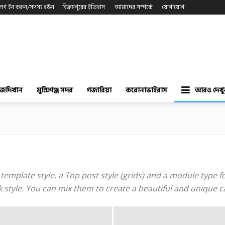
লগ ইন করুন/সদস্য হউন
বিক্রমপুরের ইতিহাস
আমাদের সম্পর্কে
যোগাযোগ
াজদিখান
মুন্সিগঞ্জ সদর
গজারিয়া
করোনাভাইরাস
আরও দেখু
mplate style, a Top post style (grids) and a module type for 
ook style. You can mix them to create a beautiful and unique 