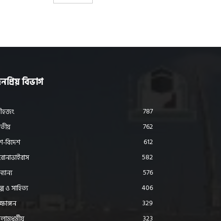
নপ্রিয় বিভাগ
787
ৌহজং
762
তীয়
612
শ-বিদেশ
582
োনাভাইরাস
576
্যান্য
406
ল্প ও সাহিত্য
329
ক্ষাঙ্গন
323
লামধর্মীয়