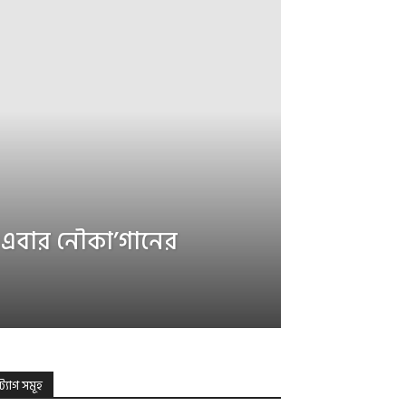
 এবার নৌকা’গানের
ট্যাগ সমূহ