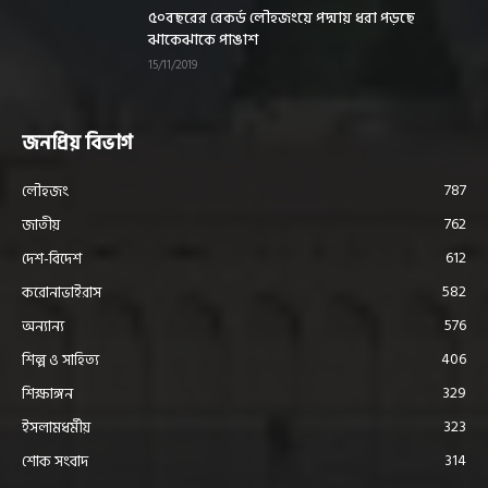
৫০বছরের রেকর্ড লৌহজংয়ে পদ্মায় ধরা পড়ছে
ঝাকেঝাকে পাঙাশ
15/11/2019
জনপ্রিয় বিভাগ
787
লৌহজং
762
জাতীয়
612
দেশ-বিদেশ
582
করোনাভাইরাস
576
অন্যান্য
406
শিল্প ও সাহিত্য
329
শিক্ষাঙ্গন
323
ইসলামধর্মীয়
314
শোক সংবাদ