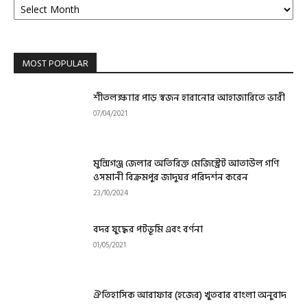
MOST POPULAR
শীতলক্ষ্যার পাড় স্বজন হারানোর আহাজারিতে ভারী
07/04/2021
মুন্সিগঞ্জ জেলার অতিরিক্ত মেজিস্ট্রেট আতাউল গণি
ওসমানী বিক্রমপুর জাদুঘর পরিদর্শন করেন
23/10/2024
বদর যুদ্ধের পটভূমি এবং বর্ণনা
01/05/2021
ঐতিহাসিক আরাফার (হজের) খুতবার বাংলা অনুবাদ