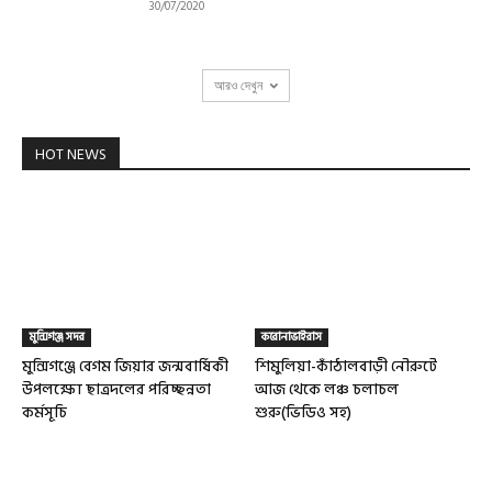
30/07/2020
আরও দেখুন
HOT NEWS
মুন্সিগঞ্জ সদর
করোনাভাইরাস
মুন্সিগঞ্জে বেগম জিয়ার জন্মবার্ষিকী
শিমুলিয়া-কাঁঠালবাড়ী নৌরুটে
উপলক্ষ্যে ছাত্রদলের পরিচ্ছন্নতা
আজ থেকে লঞ্চ চলাচল
কর্মসূচি
শুরু(ভিডিও সহ)