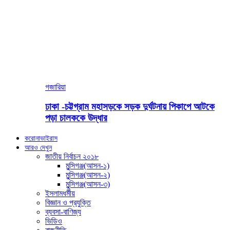
গজারিয়া
ঢাকা -চট্টগ্রাম মহাসড়কে সড়ক দুর্ঘটনায় পিকাপে আটকে
পড়া চালককে উদ্ধার
করোনাভাইরাস
আরও দেখুন
জাতীয় নির্বাচন ২০১৮
মুন্সিগঞ্জ(আসন-১)
মুন্সিগঞ্জ(আসন-২)
মুন্সিগঞ্জ(আসন-৩)
ইসলামধর্মীয়
বিজ্ঞান ও প্রযুক্তি
ব্যবসা-বাণিজ্য
ভিডিও