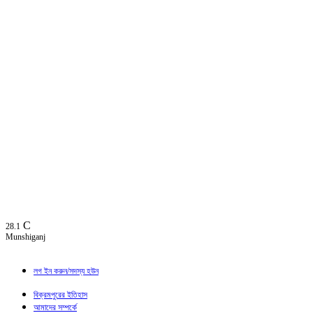
C
28.1
Munshiganj
লগ ইন করুন/সদস্য হউন
বিক্রমপুরের ইতিহাস
আমাদের সম্পর্কে