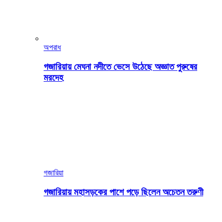
অপরাধ
গজারিয়ায় মেঘনা নদীতে ভেসে উঠেছে অজ্ঞাত পুরুষের
মরদেহ
গজারিয়া
গজারিয়ায় মহাসড়কের পাশে পড়ে ছিলেন অচেতন তরুণী