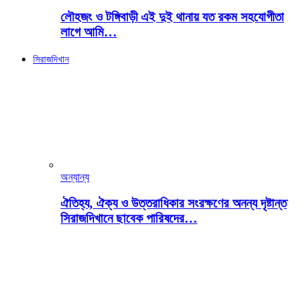
লৌহজং ও টঙ্গিবাড়ী এই দুই থানায় যত রকম সহযোগীতা
লাগে আমি…
সিরাজদিখান
অন্যান্য
ঐতিহ্য, ঐক্য ও উত্তরাধিকার সংরক্ষণের অনন্য দৃষ্টান্ত
সিরাজদিখানে ছাবেক পারিষদের…