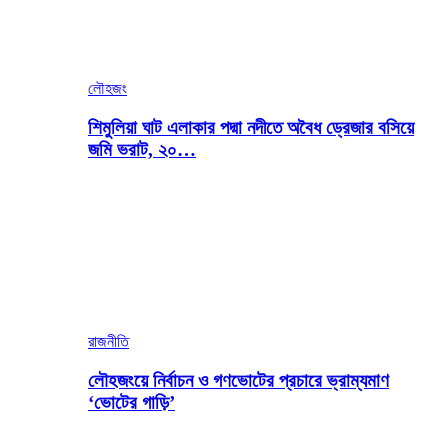
লৌহজং
শিমুলিয়া ঘাট এলাকার পদ্মা নদীতে অবৈধ ড্রেজার বসিয়ে
জমি ভরাট, ২০…
রাজনীতি
লৌহজংয়ে নির্বাচন ও গণভোটের প্রচারে ভ্রাম্যমাণ
‘ভোটের গাড়ি’