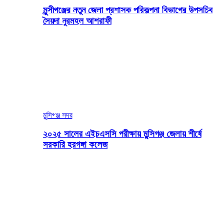
মুন্সীগঞ্জের নতুন জেলা প্রশাসক পরিকল্পনা বিভাগের উপসচিব
সৈয়দা নুরমহল আশরাফী
মুন্সিগঞ্জ সদর
২০২৫ সালের এইচএসসি পরীক্ষায় মুন্সিগঞ্জ জেলায় শীর্ষে
সরকারি হরগঙ্গা কলেজ