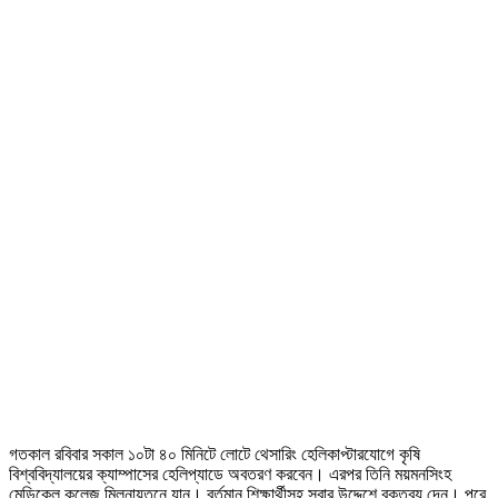
গতকাল রবিবার সকাল ১০টা ৪০ মিনিটে লোটে থেসারিং হেলিকাপ্টারযোগে কৃষি
বিশ্ববিদ্যালয়ের ক্যাম্পাসের হেলিপ্যাডে অবতরণ করবেন। এরপর তিনি ময়মনসিংহ
মেডিকেল কলেজ মিলনায়তনে যান। বর্তমান শিক্ষার্থীসহ সবার উদ্দেশে বক্তব্য দেন। পরে