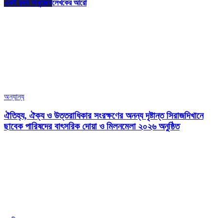
একই রকম অনুচ্ছেদ
লেখকের আরো
অন্যান্য
ঐতিহ্য, ঐক্য ও উত্তরাধিকার সংরক্ষণের অনন্য দৃষ্টান্ত সিরাজদিখানে
ছাবেক পারিষদের বাৎসরিক দোয়া ও মিলনমেলা ২০২৬ অনুষ্ঠিত