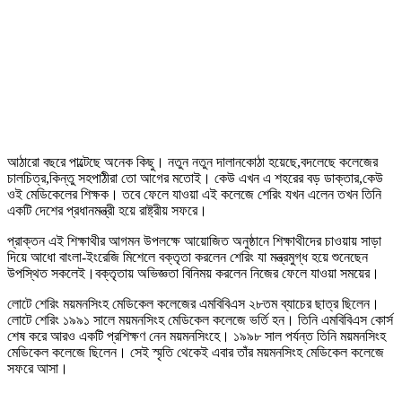
আঠারো বছরে পাল্টেছে অনেক কিছু। নতুন নতুন দালানকোঠা হয়েছে,বদলেছে কলেজের
চালচিত্র,কিন্তু সহপাঠীরা তো আগের মতোই। কেউ এখন এ শহরের বড় ডাক্তার,কেউ
ওই মেডিকেলের শিক্ষক। তবে ফেলে যাওয়া এই কলেজে শেরিং যখন এলেন তখন তিনি
একটি দেশের প্রধানমন্ত্রী হয়ে রাষ্ট্রীয় সফরে।
প্রাক্তন এই শিক্ষাথীর আগমন উপলক্ষে আয়োজিত অনুষ্ঠানে শিক্ষাথীদের চাওয়ায় সাড়া
দিয়ে আধো বাংলা-ইংরেজি মিশেলে বক্তৃতা করলেন শেরিং যা মন্ত্রমুগ্ধ হয়ে শুনেছেন
উপস্থিত সকলেই।বক্তৃতায় অভিজ্ঞতা বিনিময় করলেন নিজের ফেলে যাওয়া সময়ের।
লোটে শেরিং ময়মনসিংহ মেডিকেল কলেজের এমবিবিএস ২৮তম ব্যাচের ছাত্র ছিলেন।
লোটে শেরিং ১৯৯১ সালে ময়মনসিংহ মেডিকেল কলেজে ভর্তি হন। তিনি এমবিবিএস কোর্স
শেষ করে আরও একটি প্রশিক্ষণ নেন ময়মনসিংহে। ১৯৯৮ সাল পর্যন্ত তিনি ময়মনসিংহ
মেডিকেল কলেজে ছিলেন। সেই স্মৃতি থেকেই এবার তাঁর ময়মনসিংহ মেডিকেল কলেজে
সফরে আসা।