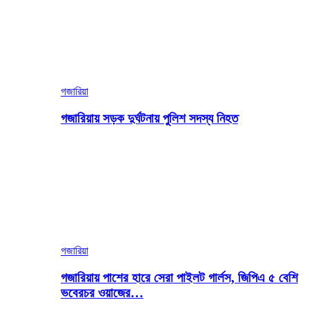
গজারিয়া
গজারিয়ায় সড়ক দুর্ঘটনায় পুলিশ সদস্য নিহত
গজারিয়া
গজারিয়ায় পাশের হারে সেরা পাইলট গার্লস, জিপিএ ৫ বেশি
ভবেরচর ওয়াজের…