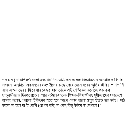
গতকাল (১৪এপ্রিল) বাংলা নববর্ষের দিন মেডিকেল কলেজ মিলনায়তনে আয়োজিত বিশেষ
সংবর্ধনা অনুষ্ঠানে একসময়ের সহপাঠীদের কাছে পেয়ে মেলে ধরেন স্মৃতির ঝাঁপি। পাশাপাশি
বসে আড্ডা দেন। ফিরে যান ১৯৯৫ সাল থেকে এই মেডিকেল কলেজে শুরু করা
ছাত্রজীবনের দিনগুলোতে। আর বর্তমান-সাবেক শিক্ষক-শিক্ষার্থীসহ সুধীজনদের সমাবেশে
বাংলায় বলেন, ‘ভালো চিকিৎসক হতে হলে আগে একটা ভালো মানুষ হইতে হবে ভাই। মাঠ
ভালো না হলে যা-ই রোপি (রোপণ করি) না কেন,কিছু উঠবে না সেখানে।’