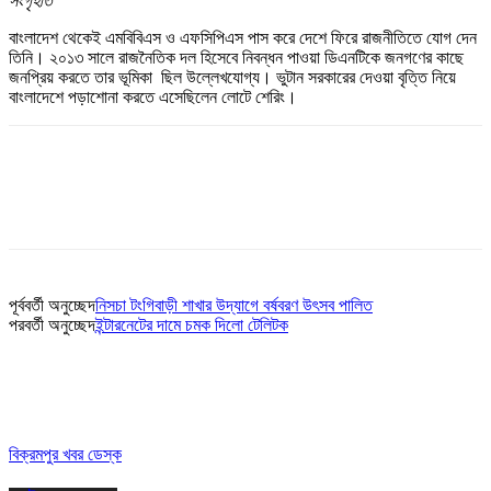
সংগৃহীত
বাংলাদেশ থেকেই এমবিবিএস ও এফসিপিএস পাস করে দেশে ফিরে রাজনীতিতে যোগ দেন
তিনি। ২০১৩ সালে রাজনৈতিক দল হিসেবে নিবন্ধন পাওয়া ডিএনটিকে জনগণের কাছে
জনপ্রিয় করতে তার ভূমিকা ছিল উল্লেখযোগ্য। ভুটান সরকারের দেওয়া বৃত্তি নিয়ে
বাংলাদেশে পড়াশোনা করতে এসেছিলেন লোটে শেরিং।
পূর্ববর্তী অনুচ্ছেদ
নিসচা টংগিবাড়ী শাখার উদ্যাগে বর্ষবরণ উৎসব পালিত
পরবর্তী অনুচ্ছেদ
ইন্টারনেটের দামে চমক দিলো টেলিটক
বিক্রমপুর খবর ডেস্ক