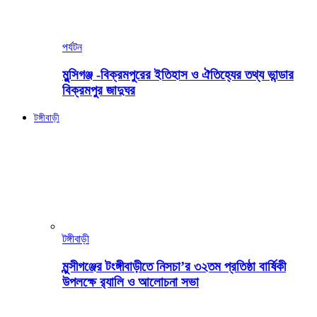
পর্যটন
মুন্সিগঞ্জ -বিক্রমপুরের ইতিহাস ও ঐতিহ্যের তথ্য ভান্ডার
বিক্রমপুর জাদুঘর
টঙ্গীবাড়ী
টঙ্গীবাড়ী
মুন্সীগঞ্জের টংঙ্গীবাড়ীতে নিসচা’র ৩২তম প্রতিষ্ঠা বার্ষিকী
উপলক্ষে র‍্যালি ও আলোচনা সভা