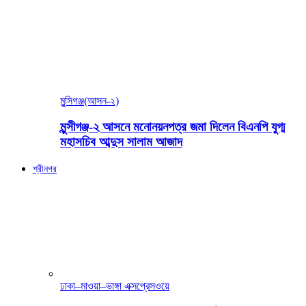
মুন্সিগঞ্জ(আসন-২)
মুন্সীগঞ্জ-২ আসনে মনোনয়নপত্র জমা দিলেন বিএনপি যুগ্ম
মহাসচিব আব্দুস সালাম আজাদ
শ্রীনগর
ঢাকা–মাওয়া–ভাঙ্গা এক্সপ্রেসওয়ে