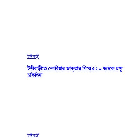
টঙ্গীবাড়ী
টঙ্গীবাড়ীতে কোরিয়ার ডাক্তার দিয়ে ৫৫০ জনকে চক্ষু
চকিৎিসা
টঙ্গীবাড়ী