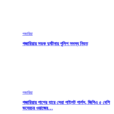
গজারিয়া
গজারিয়ায় সড়ক দুর্ঘটনায় পুলিশ সদস্য নিহত
গজারিয়া
গজারিয়ায় পাশের হারে সেরা পাইলট গার্লস, জিপিএ ৫ বেশি
ভবেরচর ওয়াজের…