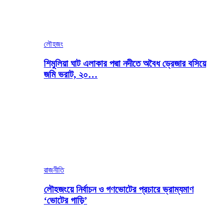
লৌহজং
শিমুলিয়া ঘাট এলাকার পদ্মা নদীতে অবৈধ ড্রেজার বসিয়ে
জমি ভরাট, ২০…
রাজনীতি
লৌহজংয়ে নির্বাচন ও গণভোটের প্রচারে ভ্রাম্যমাণ
‘ভোটের গাড়ি’