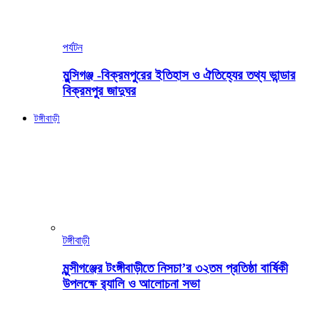
পর্যটন
মুন্সিগঞ্জ -বিক্রমপুরের ইতিহাস ও ঐতিহ্যের তথ্য ভান্ডার
বিক্রমপুর জাদুঘর
টঙ্গীবাড়ী
টঙ্গীবাড়ী
মুন্সীগঞ্জের টংঙ্গীবাড়ীতে নিসচা’র ৩২তম প্রতিষ্ঠা বার্ষিকী
উপলক্ষে র‍্যালি ও আলোচনা সভা