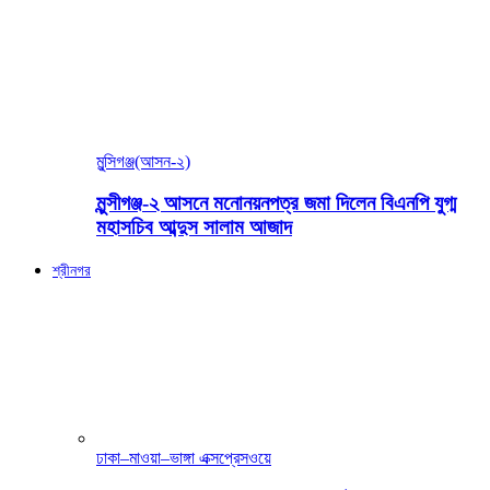
মুন্সিগঞ্জ(আসন-২)
মুন্সীগঞ্জ-২ আসনে মনোনয়নপত্র জমা দিলেন বিএনপি যুগ্ম
মহাসচিব আব্দুস সালাম আজাদ
শ্রীনগর
ঢাকা–মাওয়া–ভাঙ্গা এক্সপ্রেসওয়ে