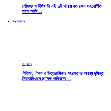
লৌহজং ও টঙ্গিবাড়ী এই দুই থানায় যত রকম সহযোগীতা
লাগে আমি…
সিরাজদিখান
অন্যান্য
ঐতিহ্য, ঐক্য ও উত্তরাধিকার সংরক্ষণের অনন্য দৃষ্টান্ত
সিরাজদিখানে ছাবেক পারিষদের…