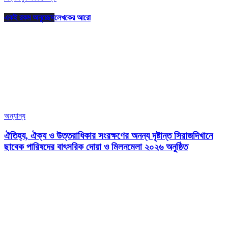
একই রকম অনুচ্ছেদ
লেখকের আরো
অন্যান্য
ঐতিহ্য, ঐক্য ও উত্তরাধিকার সংরক্ষণের অনন্য দৃষ্টান্ত সিরাজদিখানে
ছাবেক পারিষদের বাৎসরিক দোয়া ও মিলনমেলা ২০২৬ অনুষ্ঠিত