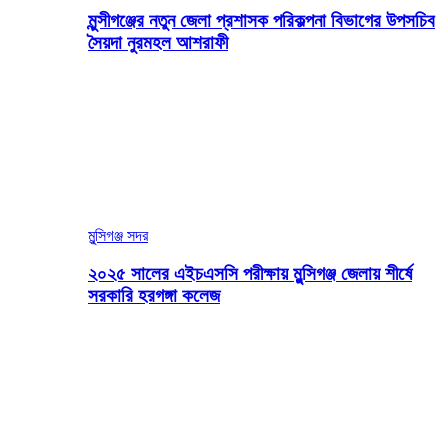
মুন্সীগঞ্জের নতুন জেলা প্রশাসক পরিকল্পনা বিভাগের উপসচিব
সৈয়দা নুরমহল আশরাফী
মুন্সিগঞ্জ সদর
২০২৫ সালের এইচএসসি পরীক্ষায় মুন্সিগঞ্জ জেলায় শীর্ষে
সরকারি হরগঙ্গা কলেজ