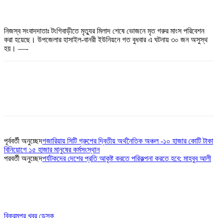
নিজস্ব সংবাদদাতাঃ টংগিবাড়ীতে মৃত্যুর মিলাদ শেষে ভোজনে মৃত গরুর মাংস পরিবেশন
করা হয়েছে। উপজেলার হাসাইল-বানরী ইউনিয়নে গত বুধবার এ ঘটনায় ৩০ জন অসুস্থ
হয়। —-
পূর্ববর্তী অনুচ্ছেদ
গজারিয়ায় সিটি গ্রুপের দ্বিতীয় অর্থনৈতিক অঞ্চল -১০ হাজার কোটি টাকা
বিনিয়োগে ১৫ হাজার মানুষের কর্মসংস্থান
পরবর্তী অনুচ্ছেদ
পর্যটকদের দেশের প্রতি আকৃষ্ট করতে পরিকল্পনা করতে হবে: মাহবুব আলী
বিক্রমপুর খবর ডেস্ক