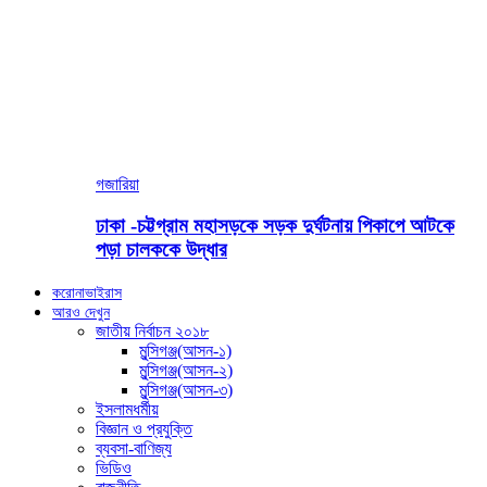
গজারিয়া
ঢাকা -চট্টগ্রাম মহাসড়কে সড়ক দুর্ঘটনায় পিকাপে আটকে
পড়া চালককে উদ্ধার
করোনাভাইরাস
আরও দেখুন
জাতীয় নির্বাচন ২০১৮
মুন্সিগঞ্জ(আসন-১)
মুন্সিগঞ্জ(আসন-২)
মুন্সিগঞ্জ(আসন-৩)
ইসলামধর্মীয়
বিজ্ঞান ও প্রযুক্তি
ব্যবসা-বাণিজ্য
ভিডিও