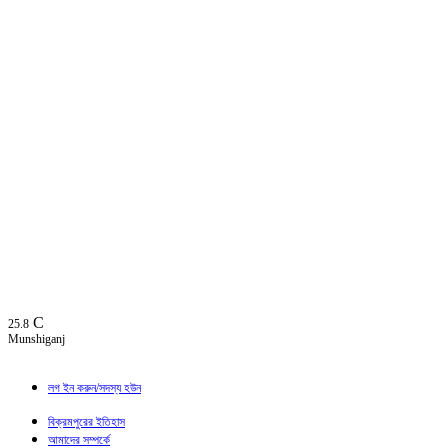
C
25.8
Munshiganj
লগ ইন করুন/সদস্য হউন
বিক্রমপুরের ইতিহাস
আমাদের সম্পর্কে