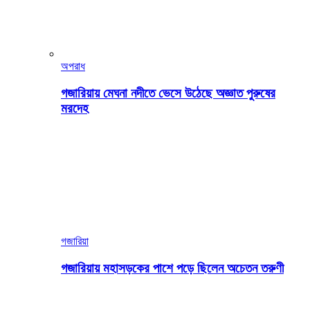
অপরাধ
গজারিয়ায় মেঘনা নদীতে ভেসে উঠেছে অজ্ঞাত পুরুষের
মরদেহ
গজারিয়া
গজারিয়ায় মহাসড়কের পাশে পড়ে ছিলেন অচেতন তরুণী