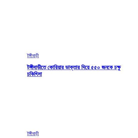
টঙ্গীবাড়ী
টঙ্গীবাড়ীতে কোরিয়ার ডাক্তার দিয়ে ৫৫০ জনকে চক্ষু
চকিৎিসা
টঙ্গীবাড়ী