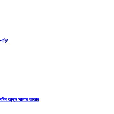
াড়ি’
হাসচিব আব্দুস সালাম আজাদ