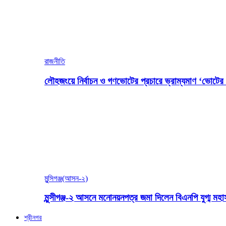
রাজনীতি
লৌহজংয়ে নির্বাচন ও গণভোটের প্রচারে ভ্রাম্যমাণ ‘ভোটের গ
মুন্সিগঞ্জ(আসন-২)
মুন্সীগঞ্জ-২ আসনে মনোনয়নপত্র জমা দিলেন বিএনপি যুগ্ম ম
শ্রীনগর