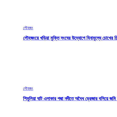
লৌহজং
লৌহজংয়ে খড়িয়া মুক্তি সংঘের উদ্যোগে বিনামূল্যে চোখের চ
লৌহজং
শিমুলিয়া ঘাট এলাকার পদ্মা নদীতে অবৈধ ড্রেজার বসিয়ে জ