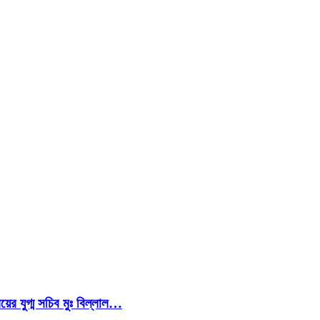
য়ের যুগ্ম সচিব মুঃ বিল্লাল…