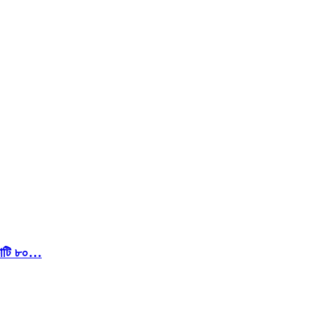
 কোটি ৮০…