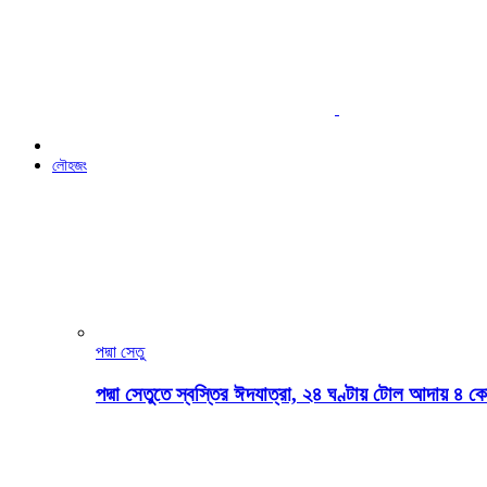
লৌহজং
পদ্মা সেতু
পদ্মা সেতুতে স্বস্তির ঈদযাত্রা, ২৪ ঘণ্টায় টোল আদায় ৪