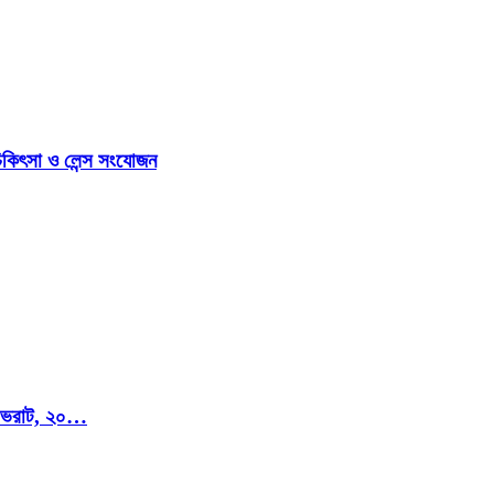
িকিৎসা ও লেন্স সংযোজন
মি ভরাট, ২০…