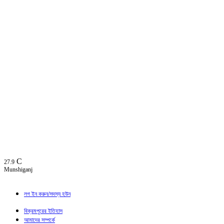
C
27.9
Munshiganj
লগ ইন করুন/সদস্য হউন
বিক্রমপুরের ইতিহাস
আমাদের সম্পর্কে