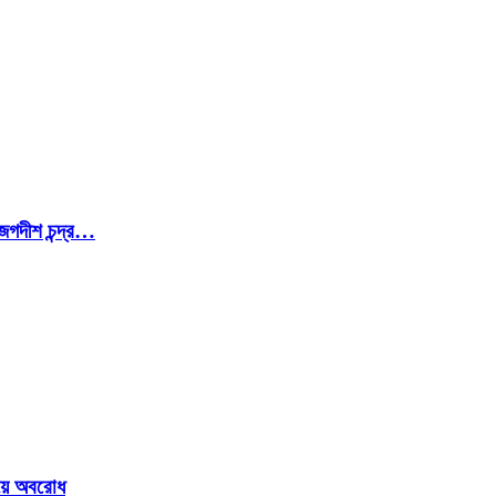
জগদীশ চন্দ্র…
ওয়ে অবরোধ