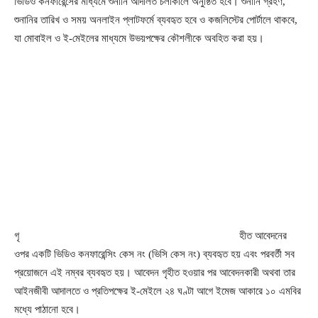
ভিডিও কনফারেন্সের মাধ্যমে শুনানি আদালত চলাকালে অনুষ্ঠিত হবে। শুনানি গ্রহণ,
শুনানির তারিখ ও সময় অনলাইন প্লাটফর্মে ব্যবহৃত হবে ও কজলিস্টের পোর্টালে থাকবে,
যা মোবাইল ও ই-মেইলের মাধ্যমে উভয়পক্ষের কৌশলীকে অবহিত করা হয়।
গৃ
হীত আবেদনের
ওপর একটি ভিডিও কনফারেন্সিং কেস নং (ভিসি কেস নং) ব্যবহৃত হয় এবং পরবর্তী সব
প্রয়োজনে এই নম্বর ব্যবহৃত হয়। আবেদন গৃহীত হওয়ার পর আবেদনকারী অথবা তার
আইনজীবী আদালতে ও প্রতিপক্ষের ই-মেইলে ২৪ ঘণ্টা আগে ইমেজ আকারে ১০ এমবির
মধ্যে পাঠানো হবে।