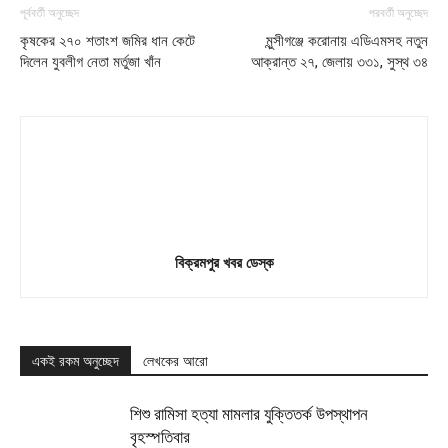
পূর্ববর্তী অনুচ্ছেদ
পরবর্তী অনুচ্ছেদ
কৃষকের ২৭০ শতাংশ জমির ধান কেটে
মুন্সীগঞ্জে করোনায় এডিএমসহ নতুন
দিলেন যুবলীগ নেতা মর্তুজা খাঁন
আক্রান্ত ২৭, জেলায় ৩৩১, সুস্থ ৩৪
বিক্রমপুর খবর ডেস্ক
একই রকম অনুচ্ছেদ
লেখকের আরো
শিশু রামিসা হত্যা মামলার যুক্তিতর্ক উপস্থাপন
বৃহস্পতিবার