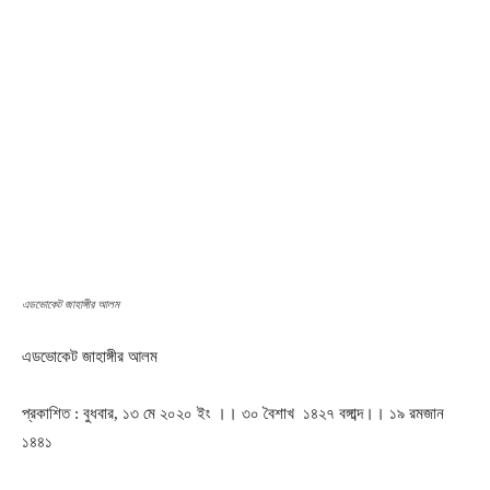
এডভোকেট জাহাঙ্গীর আলম
এডভোকেট জাহাঙ্গীর আলম
প্রকাশিত : বুধবার, ১৩ মে ২০২০ ইং ।। ৩০ বৈশাখ ১৪২৭ বঙ্গাব্দ।। ১৯ রমজান
১৪৪১