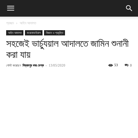
প্রচ্ছদ
আইন আদালত
আইন আদালত
করোনাভাইরাস
বিজ্ঞান ও প্রযুক্তি
সহজেই ভার্চ্যুয়াল আদালতে জামিন শুনানী
করা যায়
পোস্ট করেছেন
বিক্রমপুর খবর ডেস্ক
-
53
13/05/2020
0