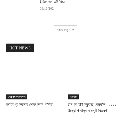
ইতিহাসের এই দিনে
06/10/2024
আরও দেখুন
HOT NEWS
শোকসভা/স্মরণসভা
অন্যান্য
যথাযোগ্য মর্যাদায় শোক দিবস পালিত
রামপাল হাই স্কুলের ফ্রেন্ডশিপ ২০০০
উদ্যোগে খাদ্য সামগ্রী বিতরণ