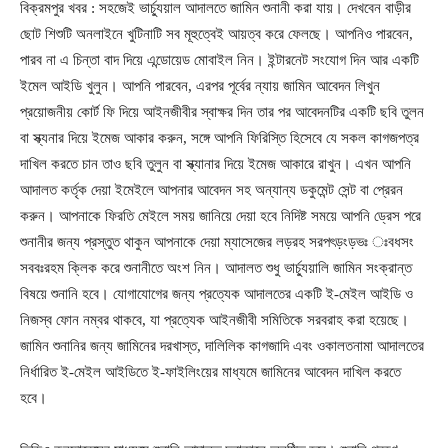
বিক্রমপুর খবর : সহজেই ভার্চ্যুয়াল আদালতে জামিন শুনানী করা যায়। দেখবেন বাড়ীর
ছোট শিশুটি অনলাইনে খুটিনাটি সব মূহুত্বেই আয়ত্ব করে ফেলছে। আপনিও পারবেন,
পারব না এ চিন্তা বাদ দিয়ে এন্ডোয়েড মোবাইল নিন। ইন্টারনেট সংযোগ দিন আর একটি
ইমেল আইডি খুলুন। আপনি পারবেন, এরপর পূর্বের ন্যায় জামিন আবেদন লিখুন
প্রয়োজনীয় কোর্ট ফি দিয়ে আইনজীবীর স্বাক্ষর দিন তার পর আবেদনটির একটি ছবি তুলন
বা স্ক্যনার দিয়ে ইমেজ আকার করুন, সঙ্গে আপনি ফিরিস্তি হিসেবে যে সকল কাগজপত্র
দাখিল করতে চান তাও ছবি তুলুন বা স্ক্যানার দিয়ে ইমেজ আকারে রাখুন। এখন আপনি
আদালত কর্তৃক দেয়া ইমেইলে আপনার আবেদন সহ অন্যান্য ডকুমেন্ট সেন্ট বা প্রেরন
করুন। আপনাকে ফিরতি মেইলে সময় জানিয়ে দেয়া হবে নিদিষ্ট সময়ে আপনি ড্রেস পরে
শুনানীর জন্য প্রস্তুত থাকুন আপনাকে দেয়া ম্যাসেজের লড়রহ সরপৎড়ংড়ভঃ ঃবধসং
সববঃরহম ক্লিক করে শুনানীতে অংশ নিন। আদালত শুধু ভার্চ্যুয়ালি জামিন সংক্রান্ত
বিষয়ে শুনানি হবে। যোগাযোগের জন্য প্রত্যেক আদালতের একটি ই-মেইল আইডি ও
নিজস্ব ফোন নম্বর থাকবে, যা প্রত্যেক আইনজীবী সমিতিকে সরবরাহ করা হয়েছে।
জামিন শুনানির জন্য জামিনের দরখাস্ত, দালিলিক কাগজাদি এবং ওকালতনামা আদালতের
নির্ধারিত ই-মেইল আইডিতে ই-ফাইলিংয়ের মাধ্যমে জামিনের আবেদন দাখিল করতে
হবে।