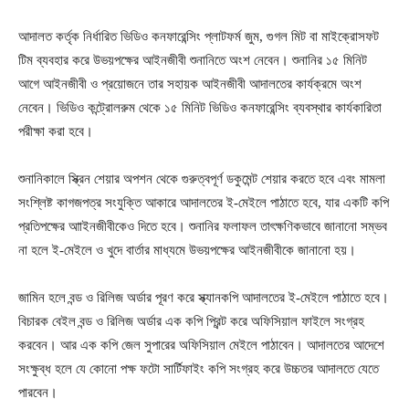
আদালত কর্তৃক নির্ধারিত ভিডিও কনফারেন্সিং প্লাটফর্ম জুম, গুগল মিট বা মাইক্রোসফট
টিম ব্যবহার করে উভয়পক্ষের আইনজীবী শুনানিতে অংশ নেবেন। শুনানির ১৫ মিনিট
আগে আইনজীবী ও প্রয়োজনে তার সহায়ক আইনজীবী আদালতের কার্যক্রমে অংশ
নেবেন। ভিডিও কন্ট্রোলরুম থেকে ১৫ মিনিট ভিডিও কনফারেন্সিং ব্যবস্থার কার্যকারিতা
পরীক্ষা করা হবে।
শুনানিকালে স্ক্রিন শেয়ার অপশন থেকে গুরুত্বপূর্ণ ডকুমেন্ট শেয়ার করতে হবে এবং মামলা
সংশ্লিষ্ট কাগজপত্র সংযুক্তি আকারে আদালতের ই-মেইলে পাঠাতে হবে, যার একটি কপি
প্রতিপক্ষের আাইনজীবীকেও দিতে হবে। শুনানির ফলাফল তাৎক্ষণিকভাবে জানানো সম্ভব
না হলে ই-মেইলে ও খুদে বার্তার মাধ্যমে উভয়পক্ষের আইনজীবীকে জানানো হয়।
জামিন হলে বন্ড ও রিলিজ অর্ডার পূরণ করে স্ক্যানকপি আদালতের ই-মেইলে পাঠাতে হবে।
বিচারক বেইল বন্ড ও রিলিজ অর্ডার এক কপি প্রিন্ট করে অফিসিয়াল ফাইলে সংগ্রহ
করবেন। আর এক কপি জেল সুপারের অফিসিয়াল মেইলে পাঠাবেন। আদালতের আদেশে
সংক্ষুব্ধ হলে যে কোনো পক্ষ ফটো সার্টিফাইং কপি সংগ্রহ করে উচ্চতর আদালতে যেতে
পারবেন।