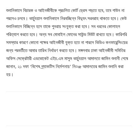
শুনানিকালে বিচারক ও আইনজীবীকে প্রচলিত কোর্ট ড্রেস পড়তে হবে, তবে গাউন না
পরলেও চলবে। ভার্চ্যুয়াল শুনানিকালে নিরবচ্ছিন্ন বিদ্যুৎ সরবরাহ থাকতে হবে। কেউ
শুনানিকালে বিচ্ছিন্ন হলে তাকে পুনরায় সংযুক্ত করা হবে। সব ধরনের কোলাহল
পরিত্যাগ করতে হবে। অন্য সব মোবাইল ফোনের সাউন্ড মিউট রাখতে হবে। কারিগরি
সমস্যার কারণে কোনো পক্ষের আইনজীবী যুক্ত হতে না পারলে ভিডিও কনফারেন্সিংয়ের
জন্য পরবর্তীতে আবার তারিখ নির্ধারণ করতে হবে। মঙ্গলবার ঢাকা আইনজীবী সমিতির
অফিস সেক্রেটারী এডভোকেট এইচ.এম মাসুম ভার্চ্যুয়াল আদালতে জামিন শুনানী শেষে
জানান, ২১ দফা ‘বিশেষ প্র্যাকটিস নির্দেশনায়’ নি¤œ আদালতের জামিন শুনানি করা
হয়।