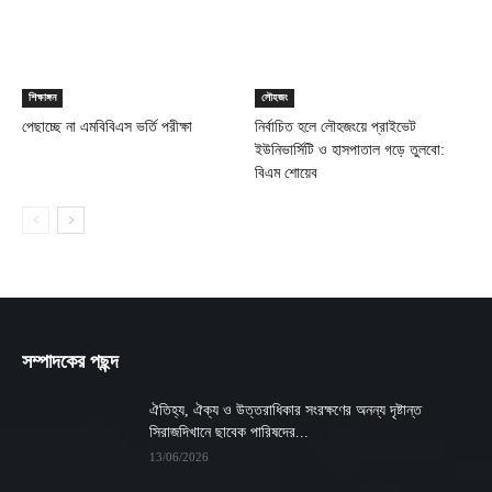
শিক্ষাঙ্গন
লৌহজং
পেছাচ্ছে না এমবিবিএস ভর্তি পরীক্ষা
নির্বাচিত হলে লৌহজংয়ে প্রাইভেট
ইউনিভার্সিটি ও হাসপাতাল গড়ে তুলবো:
বিএম শোয়েব
সম্পাদকের পছন্দ
ঐতিহ্য, ঐক্য ও উত্তরাধিকার সংরক্ষণের অনন্য দৃষ্টান্ত
সিরাজদিখানে ছাবেক পারিষদের...
13/06/2026