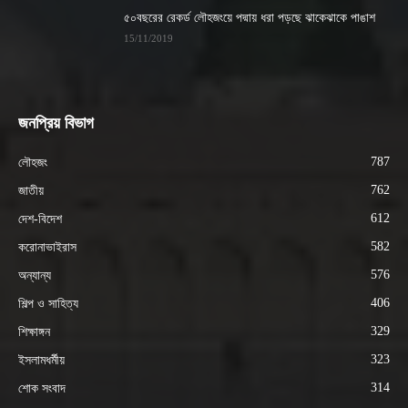
৫০বছরের রেকর্ড লৌহজংয়ে পদ্মায় ধরা পড়ছে ঝাকেঝাকে পাঙাশ
15/11/2019
জনপ্রিয় বিভাগ
787
লৌহজং
762
জাতীয়
612
দেশ-বিদেশ
582
করোনাভাইরাস
576
অন্যান্য
406
শিল্প ও সাহিত্য
329
শিক্ষাঙ্গন
323
ইসলামধর্মীয়
314
শোক সংবাদ