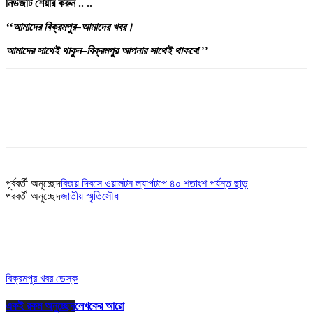
নিউজটি
শেয়ার
করুন
..
..
‘‘
আমাদের
বিক্রমপুর
–
আমাদের
খবর
।
আমাদের
সাথেই
থাকুন
–
বিক্রমপুর
আপনার
সাথেই
থাকবে
!’’
পূর্ববর্তী অনুচ্ছেদ
বিজয় দিবসে ওয়ালটন ল্যাপটপে ৪০ শতাংশ পর্যন্ত ছাড়
পরবর্তী অনুচ্ছেদ
জাতীয় স্মৃতিসৌধ
বিক্রমপুর খবর ডেস্ক
একই রকম অনুচ্ছেদ
লেখকের আরো