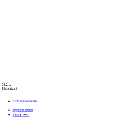
C
33.2
Munshiganj
লগ ইন করুন/সদস্য হউন
বিক্রমপুরের ইতিহাস
আমাদের সম্পর্কে