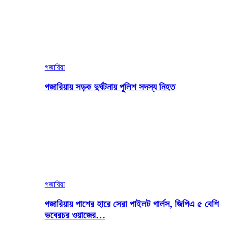
গজারিয়া
গজারিয়ায় সড়ক দুর্ঘটনায় পুলিশ সদস্য নিহত
গজারিয়া
গজারিয়ায় পাশের হারে সেরা পাইলট গার্লস, জিপিএ ৫ বেশি
ভবেরচর ওয়াজের…