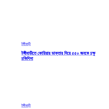
টঙ্গীবাড়ী
টঙ্গীবাড়ীতে কোরিয়ার ডাক্তার দিয়ে ৫৫০ জনকে চক্ষু
চকিৎিসা
টঙ্গীবাড়ী