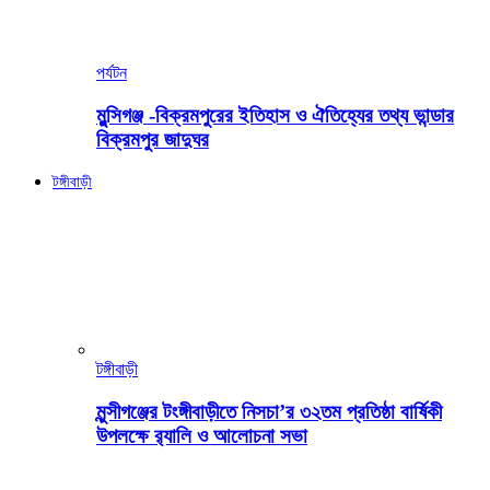
পর্যটন
মুন্সিগঞ্জ -বিক্রমপুরের ইতিহাস ও ঐতিহ্যের তথ্য ভান্ডার
বিক্রমপুর জাদুঘর
টঙ্গীবাড়ী
টঙ্গীবাড়ী
মুন্সীগঞ্জের টংঙ্গীবাড়ীতে নিসচা’র ৩২তম প্রতিষ্ঠা বার্ষিকী
উপলক্ষে র‍্যালি ও আলোচনা সভা