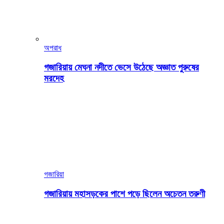
অপরাধ
গজারিয়ায় মেঘনা নদীতে ভেসে উঠেছে অজ্ঞাত পুরুষের
মরদেহ
গজারিয়া
গজারিয়ায় মহাসড়কের পাশে পড়ে ছিলেন অচেতন তরুণী