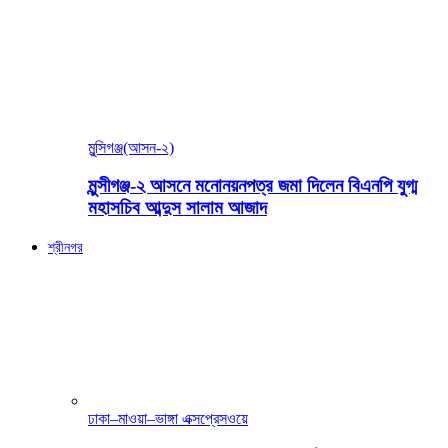
মুন্সিগঞ্জ(আসন-২)
মুন্সীগঞ্জ-২ আসনে মনোনয়নপত্র জমা দিলেন বিএনপি যুগ্ম
মহাসচিব আব্দুস সালাম আজাদ
শ্রীনগর
ঢাকা–মাওয়া–ভাঙ্গা এক্সপ্রেসওয়ে