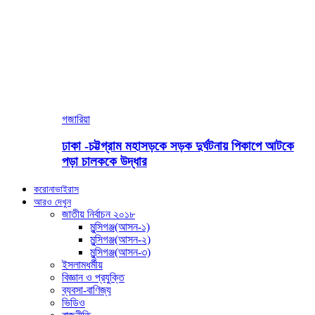
গজারিয়া
ঢাকা -চট্টগ্রাম মহাসড়কে সড়ক দুর্ঘটনায় পিকাপে আটকে
পড়া চালককে উদ্ধার
করোনাভাইরাস
আরও দেখুন
জাতীয় নির্বাচন ২০১৮
মুন্সিগঞ্জ(আসন-১)
মুন্সিগঞ্জ(আসন-২)
মুন্সিগঞ্জ(আসন-৩)
ইসলামধর্মীয়
বিজ্ঞান ও প্রযুক্তি
ব্যবসা-বাণিজ্য
ভিডিও