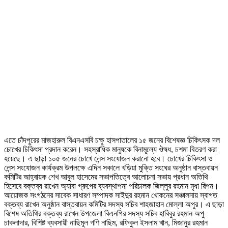
এতে চাঁদপুরের মাজহারুল বিএনএসবি চক্ষু হাসপাতালের ১৫ জনের বিশেষজ্ঞ চিকিৎসক দল
চোখের চিকিৎসা প্রদান করেন। সহস্রাধিক মানুষকে বিনামূল্যে ঔষধ, চশমা বিতরণ করা
হয়েছে। এ ছাড়া ১০৫ জনের চোখে লেন্স সংযোজন করানো হবে। চোখের চিকিৎসা ও
লেন্স সংযোজন কার্যক্রম উপলক্ষে এদিন সকালে খড়িয়া মুক্তি সংঘের অনুষ্ঠান বাস্তবায়ন
কমিটির আহ্বায়ক শেখ আবুল হাসেমের সভাপতিত্বে আলোচনা সভায় প্রধান অতিথি
হিসেবে বক্তব্য রাখেন অ্যাবা গ্রুপের ব্যবস্থাপনা পরিচালক জিল্লুর রহমান মৃধা রিপন।
আয়োজক সংগঠনের সাবেক সাধারণ সম্পাদক সাইদুর রহমান খোকনের সঞ্চালনায় স্বাগত
বক্তব্য রাখেন অনুষ্ঠান বাস্তবায়ন কমিটির সদস্য সচিব শাহজাহান মোল্লা অপুর। এ ছাড়া
বিশেষ অতিথির বক্তব্য রাখেন উপজেলা বিএনপির সদস্য সচিব হাবিবুর রহমান অপু
চাকলাদার, বিশিষ্ট ব্যবসায়ী নাছিমূল গণি নাছিম, রফিকুল ইসলাম খান, মিজানুর রহমান