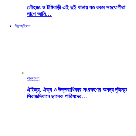
লৌহজং ও টঙ্গিবাড়ী এই দুই থানায় যত রকম সহযোগীতা
লাগে আমি…
সিরাজদিখান
অন্যান্য
ঐতিহ্য, ঐক্য ও উত্তরাধিকার সংরক্ষণের অনন্য দৃষ্টান্ত
সিরাজদিখানে ছাবেক পারিষদের…