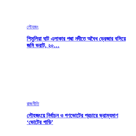
লৌহজং
শিমুলিয়া ঘাট এলাকার পদ্মা নদীতে অবৈধ ড্রেজার বসিয়ে
জমি ভরাট, ২০…
রাজনীতি
লৌহজংয়ে নির্বাচন ও গণভোটের প্রচারে ভ্রাম্যমাণ
‘ভোটের গাড়ি’