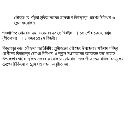
লৌহজংয়ে খড়িয়া মুক্তি সংঘের উদ্যোগে বিনামূল্যে চোখের চিকিৎসা ও
লেন্স সংযোজন
প্রকাশিত: সোমবার, ২৯ ডিসেম্বর ২০২৫ খ্রিষ্টাব্দ।। ১৫ পৌষ ১৪৩২ বঙ্গাব্দ
(শীতকাল)।। ৮ রজব ১৪৪৭ হিজরী।
বিক্রমপুর খবর: লৌহজং প্রতিনিধি : মুন্সীগঞ্জের লৌহজং উপজেলার খড়িয়ায় দরিদ্র
রোগীদের বিনামূল্যে চোখের চিকিৎসা ও ল্যান্স সংযোজনের আয়োজন করা হয়েছে।
উপজেলার খড়িয়া মুক্তি সংঘের আয়োজনে সোমবার দিনব্যাপী ২১তম বার্ষিক বিনামূল্যে
চোখের চিকিৎসা ও লেন্স সংযোজন অনুষ্ঠিত হয়।