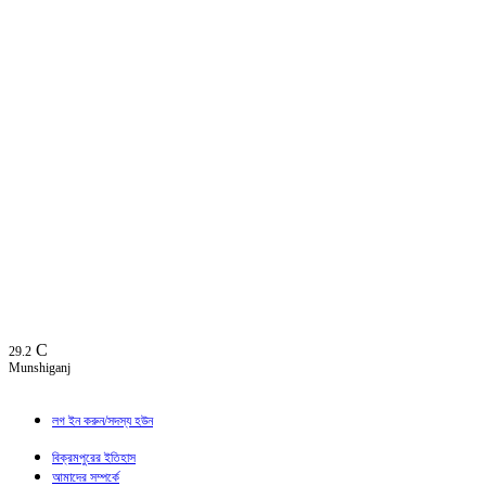
C
29.2
Munshiganj
লগ ইন করুন/সদস্য হউন
বিক্রমপুরের ইতিহাস
আমাদের সম্পর্কে