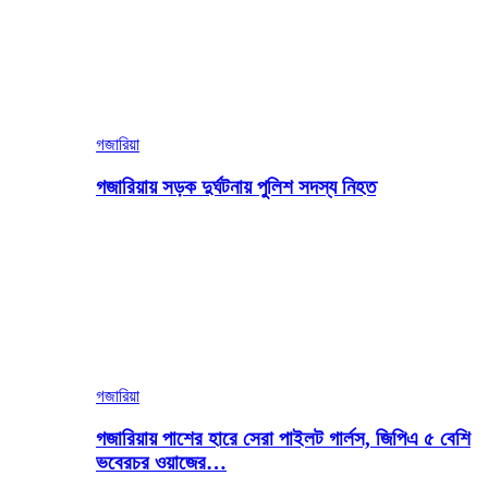
গজারিয়া
গজারিয়ায় সড়ক দুর্ঘটনায় পুলিশ সদস্য নিহত
গজারিয়া
গজারিয়ায় পাশের হারে সেরা পাইলট গার্লস, জিপিএ ৫ বেশি
ভবেরচর ওয়াজের…