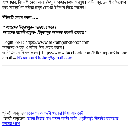
হাওলাদার, বিএনপি নেতা আল ইউসুফ আজাদ চঞ্চল প্রমুখ। এদিন প্রচণ্ড শীত উপেক্ষা
করে সহস্রাধিক দরিদ্র মানুষ চোখের চিকিৎসা নিতে আসেন।
নিউজটি
শেয়ার
করুন
..
..
‘‘আমাদের
বিক্রমপুর
– আমাদের
খবর।
আমাদের
সাথেই
থাকুন
– বিক্রমপুর
আপনার
সাথেই
থাকবে
!’’
Login করুন : https://www.bikrampurkhobor.com
আমাদের পেইজ এ লাইক দিন শেয়ার করুন।
জাস্ট এখানে ক্লিক করুন। https://www.facebook.com/BikrampurKhobor
email –
bikrampurkhobor@gmail.com
পূর্ববর্তী অনুচ্ছেদ
সাবেক প্রধানমন্ত্রী খালেদা জিয়া আর নেই
পরবর্তী অনুচ্ছেদ
খালেদা জিয়ার লাশ দাফন স্বামী শহীদ প্রেসিডেন্ট জিয়াউর রহমানের
কবরের পাশে