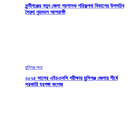
মুন্সীগঞ্জের নতুন জেলা প্রশাসক পরিকল্পনা বিভাগের উপসচিব
সৈয়দা নুরমহল আশরাফী
মুন্সিগঞ্জ সদর
২০২৫ সালের এইচএসসি পরীক্ষায় মুন্সিগঞ্জ জেলায় শীর্ষে
সরকারি হরগঙ্গা কলেজ