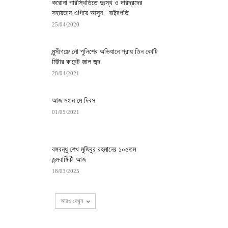
করোনা পরিস্থিতিতে দুঃস্থ ও দরিদ্রদের
সহায়তায় এগিয়ে আসুন : রাষ্ট্রপতি
25/04/2020
মুন্সীগঞ্জে নৌ পুলিশের অভিযানে প্রায় তিন কোটি
মিটার কারেন্ট জাল জব্দ
28/04/2021
আজ মহান মে দিবস
01/05/2021
বঙ্গবন্ধু শেখ মুজিবুর রহমানের ১০৫তম
জন্মবার্ষিকী আজ
18/03/2025
আরও দেখুন