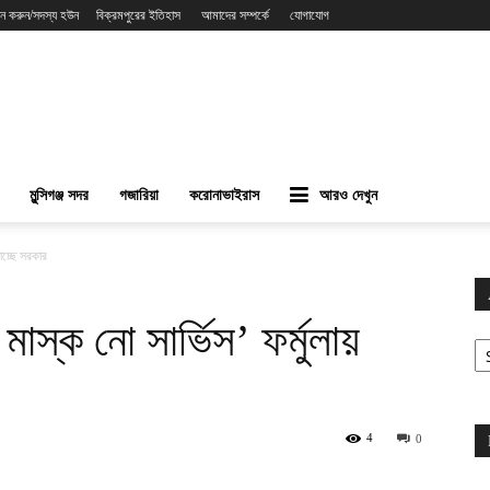
ন করুন/সদস্য হউন
বিক্রমপুরের ইতিহাস
আমাদের সম্পর্কে
যোগাযোগ
মুন্সিগঞ্জ সদর
গজারিয়া
করোনাভাইরাস
আরও দেখুন
াচ্ছে সরকার
াস্ক নো সার্ভিস’ ফর্মুলায়
Ar
4
0