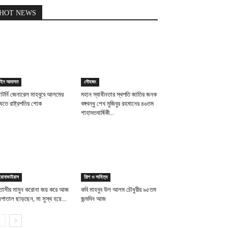
HOT NEWS
ইন আদালত
লৌহজং
াটর্নি জেনারেল মাহবুবে আলমের
মহান স্বাধীনতার স্থপতি জাতির জনক
্যুতে রাষ্ট্রপতির শোক
বঙ্গবন্ধু শেখ মুজিবুর রহমানের ৪৬তম
শাহাদতবার্ষিকী...
রোনাভাইরাস
শিল্প ও সাহিত্য
নতাসীর মামুন করোনা জয় করে আজ
কবি মাহবুব উল আলম চৌধুরীর ৯৫তম
পাতাল ছাড়ছেন, মা সুস্থ হয়ে...
জন্মদিন আজ