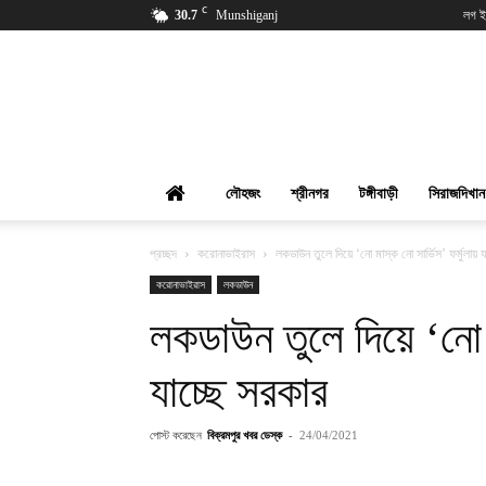
C
30.7
Munshiganj
লগ ই
বিক্রমপুর
খবর
লৌহজং
শ্রীনগর
টঙ্গীবাড়ী
সিরাজদিখান
প্রচ্ছদ
করোনাভাইরাস
লকডাউন তুলে দিয়ে ‘নো মাস্ক নো সার্ভিস’ ফর্মুলায় য
করোনাভাইরাস
লকডাউন
লকডাউন তুলে দিয়ে ‘নো ম
যাচ্ছে সরকার
পোস্ট করেছেন
বিক্রমপুর খবর ডেস্ক
-
24/04/2021
শেয়ার