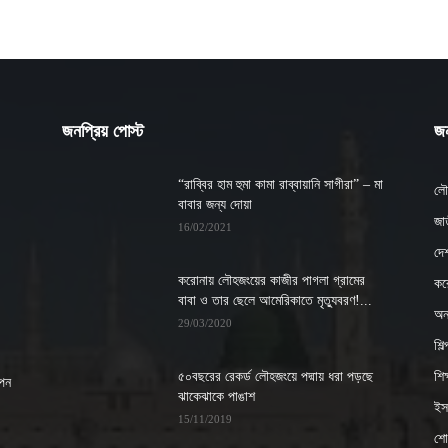
জনপ্রিয় পোস্ট
জন
“রাব্বির হাম হুমা কামা রাব্বায়ানি সাগীরা” – মা
লৌ
বাবার জন্য দোয়া
জাত
16/02/2021
দে
করোনায় লৌহজংয়ের কাজীর পাগলা গ্রামের
কর
বাবা ও তার ছেলে আমেরিকাতে মৃত্যুবরণ!...
অন্
29/03/2020
শিল
৫০বছরের রেকর্ড লৌহজংয়ে পদ্মায় ধরা পড়ছে
শিক্
াপন
ঝাকেঝাকে পাঙাশ
ইসল
15/11/2019
শো