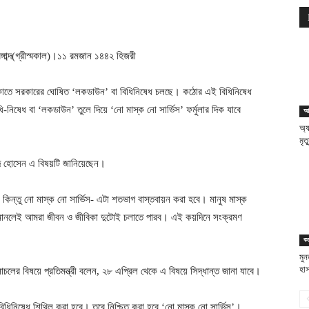
াব্দ(গ্রীস্মকাল)।১১ রমজান ১৪৪২ হিজরী
েকাতে সরকারের ঘোষিত ‘লকডাউন’ বা বিধিনিষেধ চলছে। কঠোর এই বিধিনিষেধ
নিষেধ বা ‘লকডাউন’ তুলে দিয়ে ‘নো মাস্ক নো সার্ভিস’ ফর্মুলার দিক যাবে
আ
অ্য
মৃত
হাদ হোসেন এ বিষয়টি জানিয়েছেন।
িন্তু নো মাস্ক নো সার্ভিস- এটা শতভাগ বাস্তবায়ন করা হবে। মানুষ মাস্ক
ধি মানলেই আমরা জীবন ও জীবিকা দুটোই চলাতে পারব। এই কয়দিনে সংক্রমণ
ক
মু
হাস
লের বিষয়ে প্রতিমন্ত্রী বলেন, ২৮ এপ্রিল থেকে এ বিষয়ে সিদ্ধান্ত জানা যাবে।
িনিষেধ শিথিল করা হবে। তবে নিশ্চিত করা হবে ‘নো মাস্ক নো সার্ভিস’।