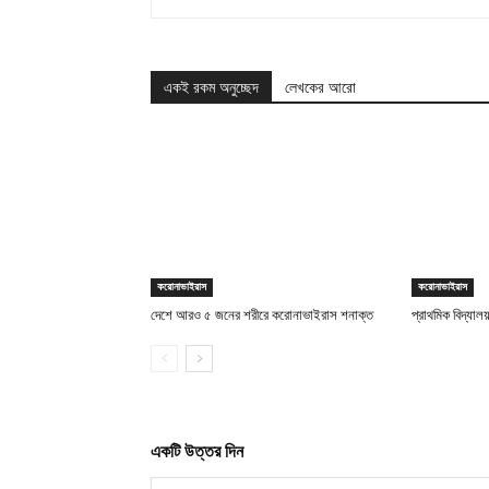
একই রকম অনুচ্ছেদ
লেখকের আরো
করোনাভাইরাস
করোনাভাইরাস
দেশে আরও ৫ জনের শরীরে করোনাভাইরাস শনাক্ত
প্রাথমিক বিদ্যালয়
একটি উত্তর দিন