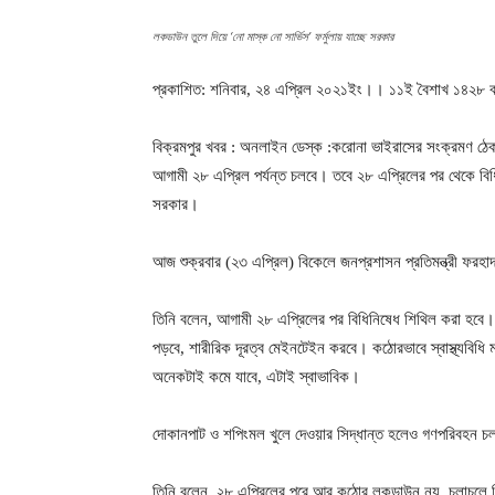
লকডাউন তুলে দিয়ে ‘নো মাস্ক নো সার্ভিস’ ফর্মুলায় যাচ্ছে সরকার
প্রকাশিত: শনিবার, ২৪ এপ্রিল ২০২১ইং।। ১১ই বৈশাখ ১৪২৮ বঙ্গ
বিক্রমপুর খবর : অনলাইন ডেস্ক :করোনা ভাইরাসের সংক্রমণ ঠ
আগামী ২৮ এপ্রিল পর্যন্ত চলবে। তবে ২৮ এপ্রিলের পর থেকে বিধি-
সরকার।
আজ শুক্রবার (২৩ এপ্রিল) বিকেলে জনপ্রশাসন প্রতিমন্ত্রী ফর
তিনি বলেন, আগামী ২৮ এপ্রিলের পর বিধিনিষেধ শিথিল করা হবে। ক
পড়বে, শারীরিক দূরত্ব মেইনটেইন করবে। কঠোরভাবে স্বাস্থ্যবি
অনেকটাই কমে যাবে, এটাই স্বাভাবিক।
দোকানপাট ও শপিংমল খুলে দেওয়ার সিদ্ধান্ত হলেও গণপরিবহন চলাচ
তিনি বলেন, ২৮ এপ্রিলের পরে আর কঠোর লকডাউন নয়, চলাচলে বিধ