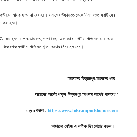
েউ যেন মাস্ক ছাড়া না বের হয়। সমাজের উচ্চবিত্ত থেকে নিম্নবিত্ত সবাই যেন
য়ন করা হবে।
উন শুরু হলে অফিস-আদালত, গণপরিবহন এবং দোকানপাট ও শপিংমল বন্ধ করে
িল থেকে দোকানপাট ও শপিংমল খুলে দেওয়ার সিদ্ধান্ত নেয়।
‘‘আমাদের
বিক্রমপুর-আমাদের
খবর।
আমাদের
সাথেই
থাকুন-বিক্রমপুর
আপনার
সাথেই
থাকবে!’’
Login
করুন
:
https://www.bikrampurkhobor.com
আমাদের
পেইজ
এ
লাইক
দিন
শেয়ার
করুন।