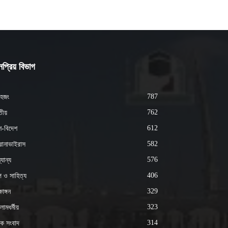
প্রিয় বিভাগ
787
হজং
762
ীয়
612
শ-বিদেশ
582
োনাভাইরাস
576
যান্য
406
্প ও সাহিত্য
329
ষাঙ্গন
323
ামধর্মীয়
314
ক সংবাদ