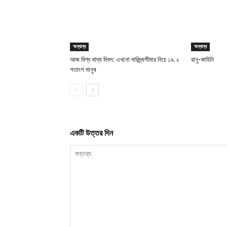
অন্যান্য
অন্যান্য
আজ বিশ্ব খাদ্য দিবস: এখনো দারিদ্র্যসীমার নিচে ১৯.২
রানু-কাহিনি
শতাংশ মানুষ
একটি উত্তর দিন