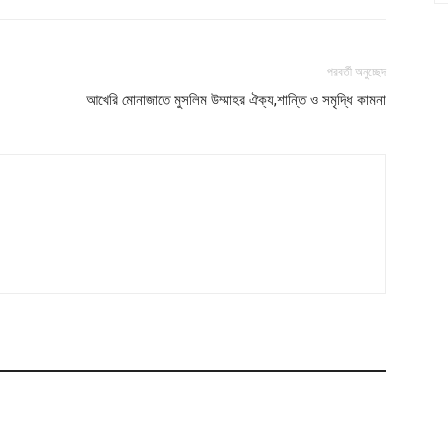
পরবর্তী অনুচ্ছেদ
আখেরি মোনাজাতে মুসলিম উম্মাহর ঐক্য,শান্তি ও সমৃদ্ধি কামনা