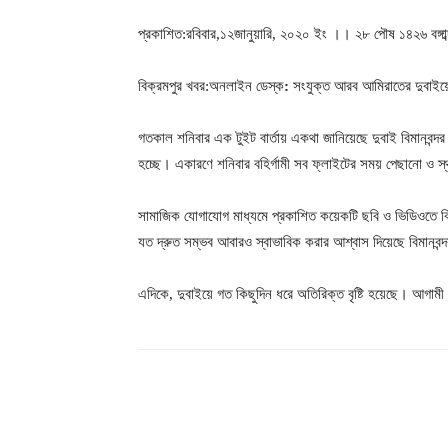
প্রকাশিত:রবিবার,১২জানুয়ারি, ২০২০ ইং ।। ২৮ পৌষ ১৪২৬ বঙ্গাব
বিক্রমপুর খবর:অনলাইন ডেস্ক
:
সংযুক্ত আরব আমিরাতের দুবাইয়ে ভ
গতকাল শনিবার এক টুইট বার্তায় একথা জানিয়েছে দুবাই বিমানবন্দর কর
হচ্ছে। একারণে শনিবার বহির্গামী সব ফ্লাইটের সময় পেছানো ও 
সামাজিক যোগাযোগ মাধ্যমে প্রকাশিত কয়েকটি ছবি ও ভিডিওতে বিমান
যত দ্রুত সম্ভব আবারও স্বাভাবিক করার আশ্বাস দিয়েছে বিমানবন্দর
এদিকে, দুবাইয়ে গত কিছুদিন ধরে অতিরিক্ত বৃষ্টি হয়েছে। আগামী 
শেয়ার