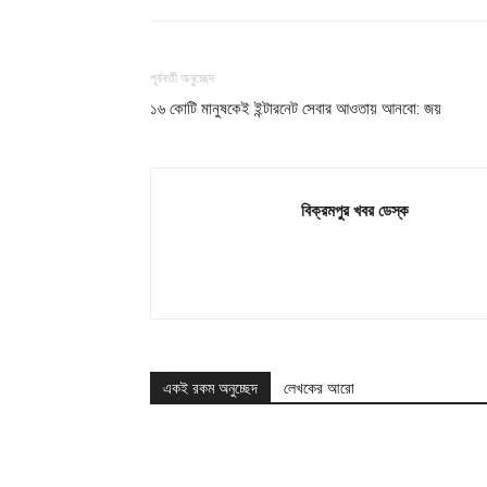
পূর্ববর্তী অনুচ্ছেদ
১৬ কোটি মানুষকেই ইন্টারনেট সেবার আওতায় আনবো: জয়
বিক্রমপুর খবর ডেস্ক
একই রকম অনুচ্ছেদ
লেখকের আরো