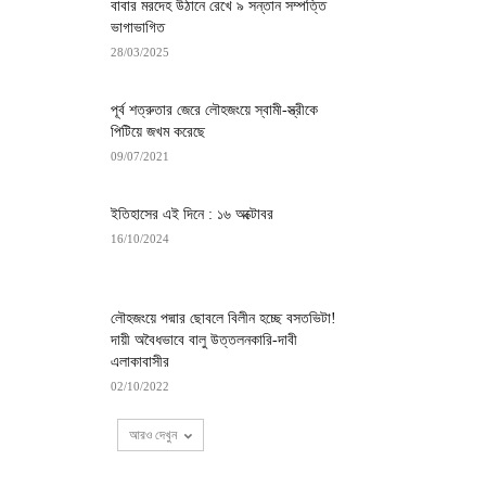
বাবার মরদেহ উঠানে রেখে ৯ সন্তান সম্পত্তি
ভাগাভাগিত
28/03/2025
পূর্ব শত্রুতার জেরে লৌহজংয়ে স্বামী-স্ত্রীকে
পিটিয়ে জখম করেছে
09/07/2021
ইতিহাসের এই দিনে : ১৬ অক্টোবর
16/10/2024
লৌহজংয়ে পদ্মার ছোবলে বিলীন হচ্ছে বসতভিটা!
দায়ী অবৈধভাবে বালু উত্তলনকারি-দাবী
এলাকাবাসীর
02/10/2022
আরও দেখুন