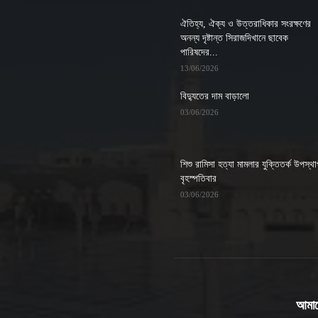
ঐতিহ্য, ঐক্য ও উত্তরাধিকার সংরক্ষণের
অনন্য দৃষ্টান্ত সিরাজদিখানে ছাবেক
পারিষদের...
13/06/2026
বিদ্যুতের দাম বাড়ালো
03/06/2026
শিশু রামিসা হত্যা মামলার যুক্তিতর্ক উপস্থ
বৃহস্পতিবার
03/06/2026
আমাদে