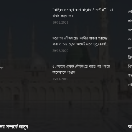
“রাব্বির হাম হুমা কামা রাব্বায়ানি সাগীরা” – মা
লৌ
বাবার জন্য দোয়া
জাত
16/02/2021
দে
করোনায় লৌহজংয়ের কাজীর পাগলা গ্রামের
কর
বাবা ও তার ছেলে আমেরিকাতে মৃত্যুবরণ!...
অন্
29/03/2020
শিল
৫০বছরের রেকর্ড লৌহজংয়ে পদ্মায় ধরা পড়ছে
শিক্
াপন
ঝাকেঝাকে পাঙাশ
ইসল
15/11/2019
শো
র সম্পর্কে জানুন
আ