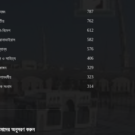
787
হজং
762
ীয়
612
শ-বিদেশ
582
োনাভাইরাস
576
যান্য
406
্প ও সাহিত্য
329
ষাঙ্গন
323
ামধর্মীয়
314
ক সংবাদ
মাদের অনুসরণ করুন