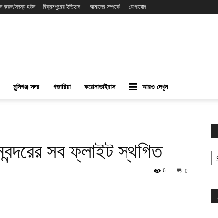
ন করুন/সদস্য হউন
বিক্রমপুরের ইতিহাস
আমাদের সম্পর্কে
যোগাযোগ
মুন্সিগঞ্জ সদর
গজারিয়া
করোনাভাইরাস
আরও দেখুন
নবন্দরের সব ফ্লাইট স্থগিত
Ar
6
0