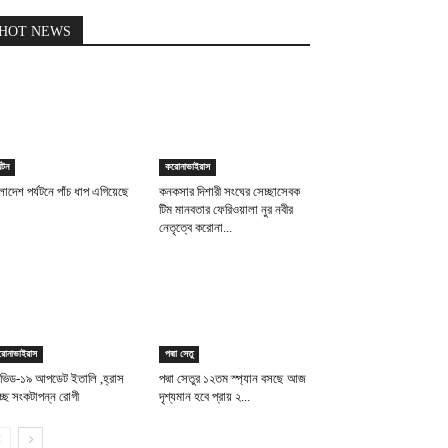
HOT NEWS
্যটন
করোনাভাইরাস
লাদেশ পর্যটনে পাঁচ ধাপ এগিয়েছে
কনকসার দিশারী সংঘের সেচ্ছাসেবক
টিম মানবতার ফেরিওয়ালা নুর নবীর
নেতৃত্বে করোনা...
রোনাভাইরাস
পদ্মা সেতু
ভিড-১৯ আপডেট ইতালি ,হ্রাস
পদ্মা সেতুর ১২তম স্প্যান বসছে আজ
্ছে সংকটাপন্ন রোগী
দৃশ্যমান হবে প্রায় ২...