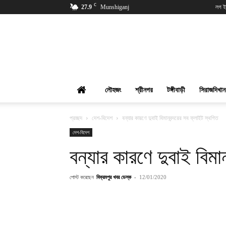
C
27.9
Munshiganj
লগ ই
বিক্রমপুর
খবর
লৌহজং
শ্রীনগর
টঙ্গীবাড়ী
সিরাজদিখান
প্রচ্ছদ
দেশ-বিদেশ
বন্যার কারণে দুবাই বিমানবন্দরের সব ফ্লাইট স্থগিত
দেশ-বিদেশ
বন্যার কারণে দুবাই বিমা
পোস্ট করেছেন
বিক্রমপুর খবর ডেস্ক
-
12/01/2020
শেয়ার