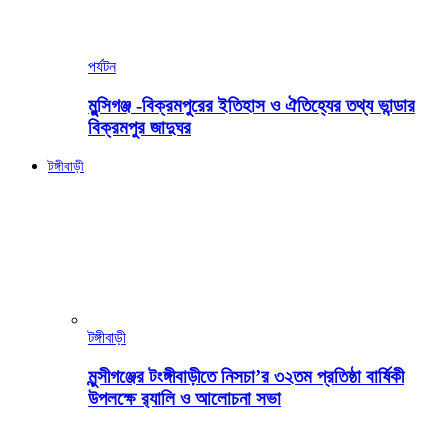
পর্যটন
মুন্সিগঞ্জ -বিক্রমপুরের ইতিহাস ও ঐতিহ্যের তথ্য ভান্ডার
বিক্রমপুর জাদুঘর
টঙ্গীবাড়ী
টঙ্গীবাড়ী
মুন্সীগঞ্জের টংঙ্গীবাড়ীতে নিসচা’র ৩২তম প্রতিষ্ঠা বার্ষিকী
উপলক্ষে র‍্যালি ও আলোচনা সভা