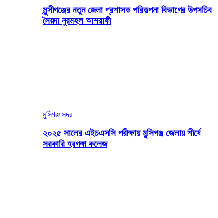
মুন্সীগঞ্জের নতুন জেলা প্রশাসক পরিকল্পনা বিভাগের উপসচিব
সৈয়দা নুরমহল আশরাফী
মুন্সিগঞ্জ সদর
২০২৫ সালের এইচএসসি পরীক্ষায় মুন্সিগঞ্জ জেলায় শীর্ষে
সরকারি হরগঙ্গা কলেজ