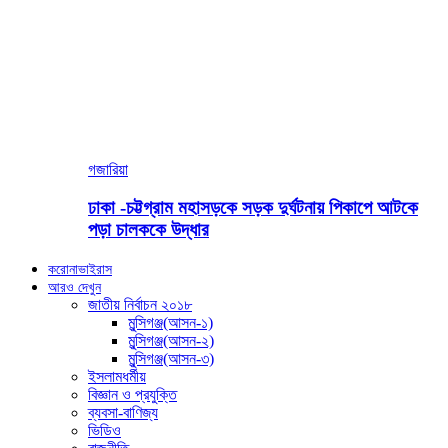
গজারিয়া
ঢাকা -চট্টগ্রাম মহাসড়কে সড়ক দুর্ঘটনায় পিকাপে আটকে
পড়া চালককে উদ্ধার
করোনাভাইরাস
আরও দেখুন
জাতীয় নির্বাচন ২০১৮
মুন্সিগঞ্জ(আসন-১)
মুন্সিগঞ্জ(আসন-২)
মুন্সিগঞ্জ(আসন-৩)
ইসলামধর্মীয়
বিজ্ঞান ও প্রযুক্তি
ব্যবসা-বাণিজ্য
ভিডিও