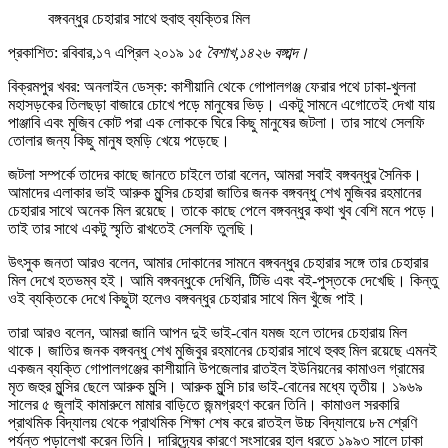
বঙ্গবন্ধুর চেহারার সাথে হুবাহু ব্যক্তির মিল
প্রকাশিত: রবিবার,১৭ এপ্রিল ২০১৯ ১৫
বৈশাখ
,১৪২৬
বঙ্গাব্দ।
বিক্রমপুর খবর: অনলাইন ডেস্ক: কাশীয়ানি থেকে গোপালগঞ্জ ফেরার পথে ঢাকা-খুলনা
মহাসড়কের তিলছড়া বাজারে চোখে পড়ে মানুষের ভিড়। একটু সামনে এগোতেই দেখা যায়
পাঞ্জাবি এবং মুজিব কোট পরা এক লোককে ঘিরে কিছু মানুষের জটলা। তার সাথে সেলফি
তোলার জন্য কিছু মানুষ হুমড়ি খেয়ে পড়েছে।
জটলা সম্পর্কে তাদের কাছে জানতে চাইলে তারা বলেন, আমরা সবাই বঙ্গবন্ধুর সৈনিক।
আমাদের এলাকার ভাই আরুক মুন্সির চেহারা জাতির জনক বঙ্গবন্ধু শেখ মুজিবর রহমানের
চেহারার সাথে অনেক মিল রয়েছে। তাকে কাছে পেলে বঙ্গবন্ধুর কথা খুব বেশি মনে পড়ে।
তাই তার সাথে একটু স্মৃতি রাখতেই সেলফি তুলছি।
উৎসুক জনতা আরও বলেন, আমার দোকানের সামনে বঙ্গবন্ধুর চেহারার সঙ্গে তার চেহারার
মিল দেখে হতভম্ব হই। আমি বঙ্গবন্ধুকে দেখিনি, টিভি এবং বই-পুস্তকে দেখেছি। কিন্তু
ওই ব্যক্তিকে দেখে কিছুটা হলেও বঙ্গবন্ধুর চেহারার সাথে মিল খুঁজে পাই।
তারা আরও বলেন, আমরা জানি আপন দুই ভাই-বোন যমজ হলে তাদের চেহারায় মিল
থাকে। জাতির জনক বঙ্গবন্ধু শেখ মুজিবুর রহমানের চেহারার সাথে হুবহু মিল রয়েছে এমনই
একজন ব্যক্তি গোপালগঞ্জের কাশীয়ানি উপজেলার রাতইল ইউনিয়নের কামাওল গ্রামের
মৃত জহুর মুন্সির ছেলে আরুক মুন্সি। আরুক মুন্সি চার ভাই-বোনের মধ্যে তৃতীয়। ১৯৬৯
সালের ৫ জুলাই কামারুলে মামার বাড়িতে জন্মগ্রহণ করেন তিনি। কামাওল সরকারি
প্রাথমিক বিদ্যালয় থেকে প্রাথমিক শিক্ষা শেষ করে রাতইল উচ্চ বিদ্যালয়ে ৮ম শ্রেণি
পর্যন্ত পড়ালেখা করেন তিনি। দারিদ্র্যের কারণে সংসারের হাল ধরতে ১৯৯৩ সালে ঢাকা