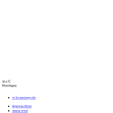
C
30.4
Munshiganj
লগ ইন করুন/সদস্য হউন
বিক্রমপুরের ইতিহাস
আমাদের সম্পর্কে