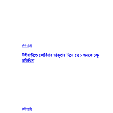
টঙ্গীবাড়ী
টঙ্গীবাড়ীতে কোরিয়ার ডাক্তার দিয়ে ৫৫০ জনকে চক্ষু
চকিৎিসা
টঙ্গীবাড়ী