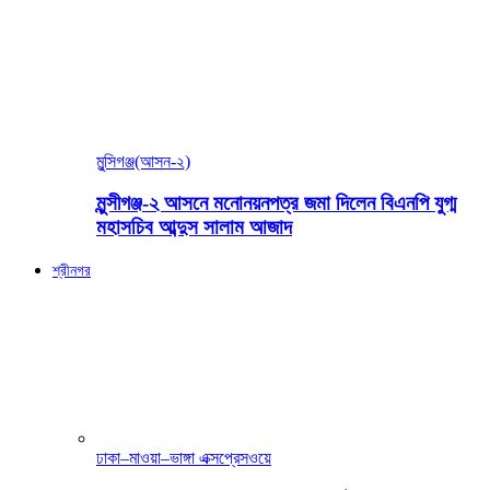
মুন্সিগঞ্জ(আসন-২)
মুন্সীগঞ্জ-২ আসনে মনোনয়নপত্র জমা দিলেন বিএনপি যুগ্ম
মহাসচিব আব্দুস সালাম আজাদ
শ্রীনগর
ঢাকা–মাওয়া–ভাঙ্গা এক্সপ্রেসওয়ে