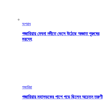
অপরাধ
গজারিয়ায় মেঘনা নদীতে ভেসে উঠেছে অজ্ঞাত পুরুষের
মরদেহ
গজারিয়া
গজারিয়ায় মহাসড়কের পাশে পড়ে ছিলেন অচেতন তরুণী