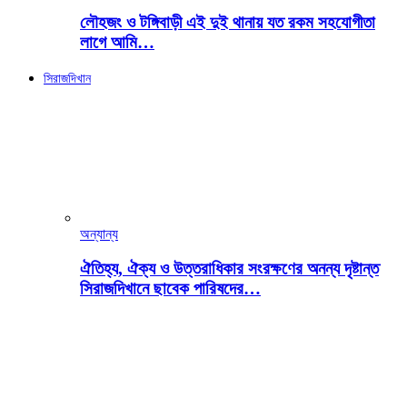
লৌহজং ও টঙ্গিবাড়ী এই দুই থানায় যত রকম সহযোগীতা
লাগে আমি…
সিরাজদিখান
অন্যান্য
ঐতিহ্য, ঐক্য ও উত্তরাধিকার সংরক্ষণের অনন্য দৃষ্টান্ত
সিরাজদিখানে ছাবেক পারিষদের…