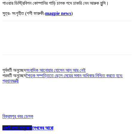
পাওয়ার ডিস্ট্রিবিশন কোম্পানির গাড়ি চালক পদে চাকরি নেন আরুক মুন্সি।
সুত্র- সংগৃহীত (শশী ফারুকী-
magpie news
)
পূর্ববর্তী অনুচ্ছেদ
সংবাদিক আনোয়ার হোসেন আনু আর নেই
পরবর্তী অনুচ্ছেদ
পৈতৃক সম্পত্তিতে ছেলে মেয়ের সমান অধিকার নিশ্চিত করতে হবে:
প্রধানমন্ত্রী
বিক্রমপুর খবর ডেস্ক
একই রকম অনুচ্ছেদ
লেখকের আরো