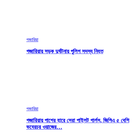
গজারিয়া
গজারিয়ায় সড়ক দুর্ঘটনায় পুলিশ সদস্য নিহত
গজারিয়া
গজারিয়ায় পাশের হারে সেরা পাইলট গার্লস, জিপিএ ৫ বেশি
ভবেরচর ওয়াজের…