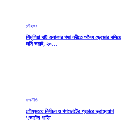
লৌহজং
শিমুলিয়া ঘাট এলাকার পদ্মা নদীতে অবৈধ ড্রেজার বসিয়ে
জমি ভরাট, ২০…
রাজনীতি
লৌহজংয়ে নির্বাচন ও গণভোটের প্রচারে ভ্রাম্যমাণ
‘ভোটের গাড়ি’