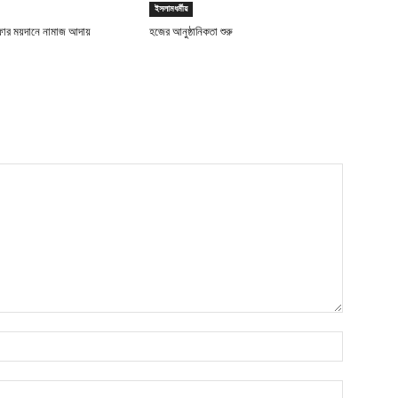
ইসলামধর্মীয়
ফার ময়দানে নামাজ আদায়
হজের আনুষ্ঠানিকতা শুরু