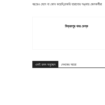
বছরেও মেলে না কোন কয়েদি,চাকরি হারানোর শঙ্কায় জেলকর্মীরা
বিক্রমপুর খবর ডেস্ক
একই রকম অনুচ্ছেদ
লেখকের আরো