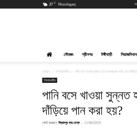
C
27
Munshiganj
ল
বিক্রমপুর
খবর
লৌহজং
শ্রীনগর
টঙ্গীবাড়ী
সিরাজদিখান
প্রচ্ছদ
ইসলামধর্মীয়
পানি বসে খাওয়া সুন্নত হলে জমজমের পানি কেন দাঁড়িয়
ইসলামধর্মীয়
পানি বসে খাওয়া সুন্নত
দাঁড়িয়ে পান করা হয়?
পোস্ট করেছেন
বিক্রমপুর খবর ডেস্ক
-
11/06/2019
শেয়ার