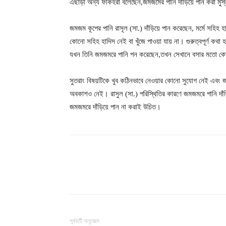
এছাড়া অন্য ফকিহরা বলেছেন,জমজমের পানি দাঁড়িয়ে পান করা মু
জমজম কূপের পানি রাসূল (সা.) দাঁড়িয়ে পান করেছেন, মর্মে সহিহ 
কোনো সহিহ হাদিস নেই বা খুঁজে পাওয়া যায় না। গুরুত্বপূর্ণ কথা
যখন তিনি জমজমরে পানি পন করেছেন,তখন সেখানে বসার মতো কোনো
সুতরাং বিষয়টিকে খুব কঠিনভাবে নেওয়ার কোনো সুযোগ নেই এবং জ
অবকাশও নেই। রাসুল (সা.) পরিস্থিতির কারণে জমজমরে পানি দাঁড়
জমজমরে দাঁড়িয়ে পান না করাই উচিত।
শেয়ার
পূর্ববর্তী অনুচ্ছেদ