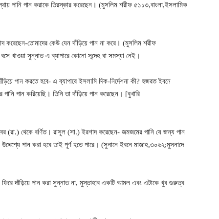
বস্থায় পানি পান করাকে তিরস্কার করেছেন। (মুসলিম শরীফ ৫১১৩,বাংলা,ইসলামিক
শাদ করেছেন-তোমাদের কেউ যেন দাঁড়িয়ে পান না করে। (মুসলিম শরীফ
বসে খাওয়া সুন্নাত এ ব্যাপারে কোনো সন্দেহ বা সমস্যা নেই।
ঁড়িয়ে পান করতে হবে- এ ব্যাপারে ইসলামি দিক-নির্দেশনা কী? হজরত ইবনে
র পানি পান করিয়েছি। তিনি তা দাঁড়িয়ে পান করেছেন। [বুখারি
 (রা.) থেকে বর্ণিত। রাসূল (সা.) ইরশাদ করেছেন- জমজমের পানি যে জন্য পান
উদ্দেশ্যে পান করা হবে তাই পূর্ণ হতে পারে। (সুনানে ইবনে মাজাহ,৩০৬২;মুসনাদে
িরে দাঁড়িয়ে পান করা সুন্নাত না, মুস্তাহাব একটি আমল এবং এটাকে খুব গুরুত্ব