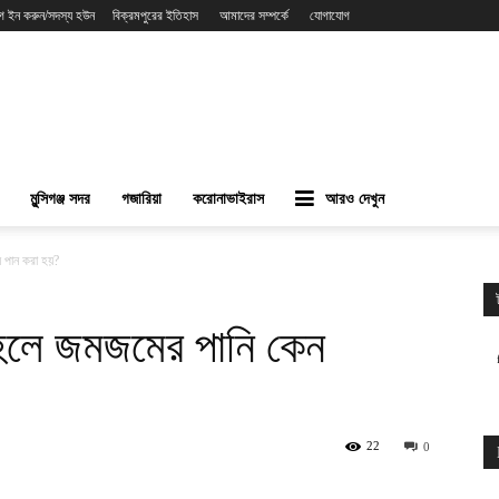
গ ইন করুন/সদস্য হউন
বিক্রমপুরের ইতিহাস
আমাদের সম্পর্কে
যোগাযোগ
মুন্সিগঞ্জ সদর
গজারিয়া
করোনাভাইরাস
আরও দেখুন
ে পান করা হয়?
 হলে জমজমের পানি কেন
22
0