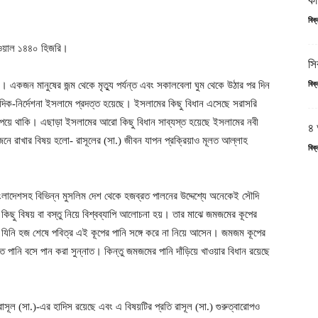
কা
বিক
সাওয়াল ১৪৪০ হিজরি।
সি
ন। একজন মানুষের জন্ম থেকে মৃত্যু পর্যন্ত এবং সকালবেলা ঘুম থেকে উঠার পর দিন
বিক
 দিক-নির্দেশনা ইসলামে প্রদত্ত হয়েছে। ইসলামের কিছু বিধান এসেছে সরাসরি
পেয়ে থাকি। এছাড়া ইসলামের আরো কিছু বিধান সাব্যস্ত হয়েছে ইসলামের নবী
৪ 
েনে রাখার বিষয় হলো- রাসূলের (সা.) জীবন যাপন প্রক্রিয়াও মূলত আল্লাহ
বিক
াদেশসহ বিভিন্ন মুসলিম দেশ থেকে হজব্রত পালনের উদ্দেশ্যে অনেকেই সৌদি
 কিছু বিষয় বা বস্তু নিয়ে বিশ্বব্যাপি আলোচনা হয়। তার মাঝে জমজমের কূপের
যিনি হজ শেষে পবিত্র এই কূপের পানি সঙ্গে করে না নিয়ে আসেন। জমজম কূপের
 পানি বসে পান করা সুন্নাত। কিন্তু জমজমের পানি দাঁড়িয়ে খাওয়ার বিধান রয়েছে
রাসূল (সা.)-এর হাদিস রয়েছে এবং এ বিষয়টির প্রতি রাসূল (সা.) গুরুত্বারোপও