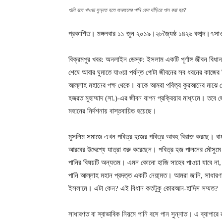
পানি বসে খাওয়া সুন্নত হলে জমজমের পানি কেন দাঁড়িয়ে পান করা হয়?
প্রকাশিত। মঙ্গলবার ১১ জুন ২০১৯।২৮জ্যৈষ্ঠ ১৪২৬ বঙ্গাব্দ।৭
বিক্রমপুর খবর: অনলাইন ডেস্ক: ইসলাম একটি পূর্ণাঙ্গ জীবন বিধা
শেষে আবার ঘুমাতে যাওয়া পর্যন্ত গোটা জীবনের সব ধরনের কাজের
আল্লাহ মহানের পক্ষ থেকে। যাকে আমরা পবিত্র কুরআনের মাঝে 
হজরত মুহাম্মাদ (সা.)-এর জীবন যাপন প্রক্রিয়ার মাধ্যমে। তবে জ
মহানের নির্দশনায় বাস্তবায়িত হয়েছে।
মুসলিম সমাজে এখন পবিত্র হজের পবিত্র আবহ বিরাজ করছে। বাংল
আরবের উদ্দেশ্যে যাত্রা শুরু করেছেন। পবিত্র হজ পালনের মৌসুমে
পানির বিষয়টি অন্যতম। এমন কোনো হাজি সাহেব পাওয়া যাবে না, 
পানি আল্লাহ মহান প্রদত্ত একটি নেয়া্মত। আমরা জানি, সাধারণত
ইসলামে। এটা কেন? এই বিধান কতটুকু কোরআন-হাদিস সম্মত?
সাধারণত বা স্বাভাবিক নিয়মে পানি বসে পান সুন্নাত। এ ব্যাপারে 