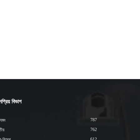
প্রিয় বিভাগ
787
হজং
762
ীয়
612
শ-বিদেশ