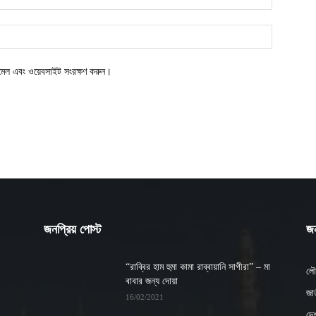
ইমেল এবং ওয়েবসাইট সংরক্ষণ করুন।
জনপ্রিয় পোস্ট
জন
“রাব্বির হাম হুমা কামা রাব্বায়ানি সাগীরা” – মা
লৌ
বাবার জন্য দোয়া
জাত
16/02/2021
দে