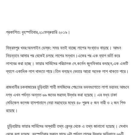
প্রকাশিত: বৃহস্পতিবার,২১ফেব্রুয়ারি ২০১৯।
বিক্রমপুর খবর:অনলাইন ডেস্ক: সময় যতই যাচ্ছে লাশের সংখ্যাও বাড়ছে। আগুন
নিয়ন্তনে আসার পর থেকেই চলছে লাশের সন্ধান।একের পর এক ব্যাগ ভর্তি করে
লাশবের করা হচ্ছে। ফায়ার সার্ভিসের পরিচালক লে.কর্নেল জুলফিকার বলছেন,এক একটি
ব্যাগে একাধিক লাশ থাকতে পারে।তিন বলছেন ভেতরে আরো অনেক লাশ থাকতে পারে।
রাজধানীর চকবাজারের চুড়িহাট্টা শাহী মসজিদের পেছনের ভবনগুলোতে লাগা ভয়াবহ আগুনে
দগ্ধ এখন পর্যন্ত অন্তত ৬৯ জনের মরদেহ উদ্ধার করা হয়েছে। এর মধ্য ঢাকা
মেডিকেল কলেজ হাসপাতালে নেয়া মরদেহের মধ্যে ৪৮ পুরুষ ৫ জন নারী ও ২ জন শিশু
রয়েছে।
চুড়িহাট্টায় ফায়ার সার্ভিসের অস্থায়ী তথ্য কেন্দ্র থেকে এ তথ্য জানানো হয়েছে। সেখান
থেকে বলা হয়েছে, বৃহস্পতিবার সকাল সাড়ে ৬টা পর্যন্ত তাদের উদ্ধার অভিযানে ৬৯টি