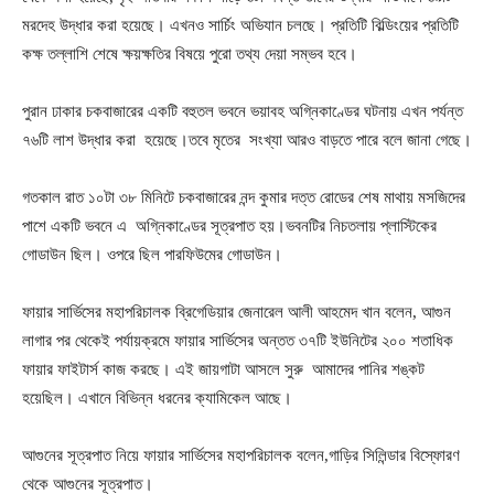
মরদেহ উদ্ধার করা হয়েছে। এখনও সার্চিং অভিযান চলছে। প্রতিটি বিল্ডিংয়ের প্রতিটি
কক্ষ তল্লাশি শেষে ক্ষয়ক্ষতির বিষয়ে পুরো তথ্য দেয়া সম্ভব হবে।
পুরান ঢাকার চকবাজারের একটি বহুতল ভবনে ভয়াবহ অগ্নিকাণ্ডের ঘটনায় এখন পর্যন্ত
৭৬টি লাশ উদ্ধার করা হয়েছে।তবে মৃতের সংখ্যা আরও বাড়তে পারে বলে জানা গেছে।
গতকাল রাত ১০টা ৩৮ মিনিটে চকবাজারের নন্দ কুমার দত্ত রোডের শেষ মাথায় মসজিদের
পাশে একটি ভবনে এ অগ্নিকাণ্ডের সূত্রপাত হয়।ভবনটির নিচতলায় প্লাস্টিকের
গোডাউন ছিল। ওপরে ছিল পারফিউমের গোডাউন।
ফায়ার সার্ভিসের মহাপরিচালক ব্রিগেডিয়ার জেনারেল আলী আহমেদ খান বলেন, আগুন
লাগার পর থেকেই পর্যায়ক্রমে ফায়ার সার্ভিসের অন্তত ৩৭টি ইউনিটের ২০০ শতাধিক
ফায়ার ফাইটার্স কাজ করছে। এই জায়গাটা আসলে সুরু আমাদের পানির শঙ্কট
হয়েছিল। এখানে বিভিন্ন ধরনের ক্যামিকেল আছে।
আগুনের সূত্রপাত নিয়ে ফায়ার সার্ভিসের মহাপরিচালক বলেন,গাড়ির সিলিন্ডার বিস্ফোরণ
থেকে আগুনের সূত্রপাত।