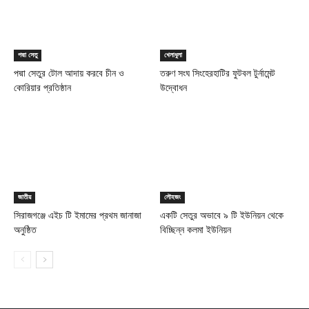
পদ্মা সেতু
খেলাধুলা
পদ্মা সেতুর টোল আদায় করবে চীন ও
তরুণ সংঘ সিংহেরহাটির ফুটবল টুর্নামেন্ট
কোরিয়ার প্রতিষ্ঠান
উদ্বোধন
জাতীয়
লৌহজং
সিরাজগঞ্জে এইচ টি ইমামের প্রথম জানাজা
একটি সেতুর অভাবে ৯ টি ইউনিয়ন থেকে
অনুষ্ঠিত
বিচ্ছিন্ন কলমা ইউনিয়ন