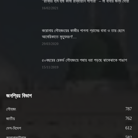
“রাব্বির হাম হুমা কামা রাব্বায়ানি সাগীরা” – মা বাবার জন্য দোয়া
16/02/2021
করোনায় লৌহজংয়ের কাজীর পাগলা গ্রামের বাবা ও তার ছেলে
আমেরিকাতে মৃত্যুবরণ!...
29/03/2020
৫০বছরের রেকর্ড লৌহজংয়ে পদ্মায় ধরা পড়ছে ঝাকেঝাকে পাঙাশ
15/11/2019
জনপ্রিয় বিভাগ
787
লৌহজং
762
জাতীয়
612
দেশ-বিদেশ
582
করোনাভাইরাস