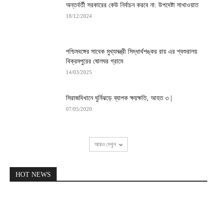
অন্তর্বর্তী সরকারের কেউ নির্বাচন করবে না: উপদেষ্টা সাখাওয়াত
18/12/2024
পশ্চিমবঙ্গের সাবেক মুখ্যমন্ত্রী সিদ্ধার্থশঙ্কর রায় এর শ্বশুরালয়
বিক্রমপুরের ষোলঘর গ্রামে
14/03/2025
সিরাজদিখানে ঘুর্নিঝড়ে ব্যাপক ক্ষয়ক্ষতি, আহত ৩ |
07/05/2020
আরও দেখুন
HOT NEWS