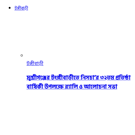
টঙ্গীবাড়ী
টঙ্গীবাড়ী
মুন্সীগঞ্জের টংঙ্গীবাড়ীতে নিসচা’র ৩২তম প্রতিষ্ঠা
বার্ষিকী উপলক্ষে র‍্যালি ও আলোচনা সভা