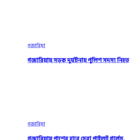
গজারিয়া
গজারিয়ায় সড়ক দুর্ঘটনায় পুলিশ সদস্য নিহত
গজারিয়া
গজারিয়ায় পাশের হারে সেরা পাইলট গার্লস,