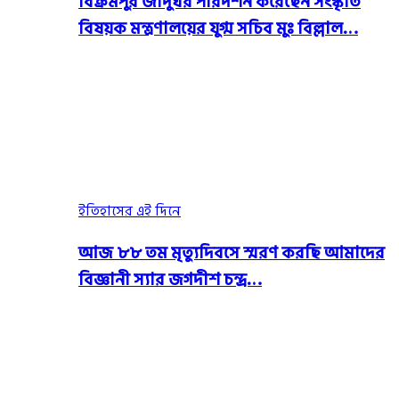
বিক্রমপুর জাদুঘর পরিদর্শন করেছেন সংস্কৃতি
বিষয়ক মন্ত্রণালয়ের যুগ্ম সচিব মুঃ বিল্লাল…
ইতিহাসের এই দিনে
আজ ৮৮ তম মৃত্যুদিবসে স্মরণ করছি আমাদের
বিজ্ঞানী স্যার জগদীশ চন্দ্র…