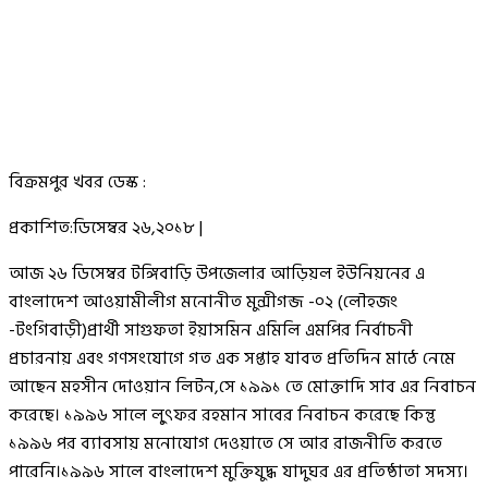
বিক্রমপুর খবর ডেস্ক :
প্রকাশিত:ডিসেম্বর ২৬,২০১৮ |
আজ ২৬ ডিসেম্বর টঙ্গিবাড়ি উপজেলার আড়িয়ল ইউনিয়নের এ
বাংলাদেশ আওয়ামীলীগ মনোনীত মুন্সীগন্জ -০২ (লৌহজং
-টংগিবাড়ী)প্রার্থী সাগুফতা ইয়াসমিন এমিলি এমপির নির্বাচনী
প্রচারনায় এবং গণসংযোগে গত এক সপ্তাহ যাবত প্রতিদিন মাঠে নেমে
আছেন মহসীন দোওয়ান লিটন,সে ১৯৯১ তে মোক্তাদি সাব এর নিবাচন
করেছে। ১৯৯৬ সালে লু্ৎফর রহমান সাবের নিবাচন করেছে কিন্তু
১৯৯৬ পর ব্যাবসায় মনোযোগ দেওয়াতে সে আর রাজনীতি করতে
পারেনি।১৯৯৬ সালে বাংলাদেশ মুক্তিযুদ্ধ যাদুঘর এর প্রতিষ্ঠাতা সদস্য।