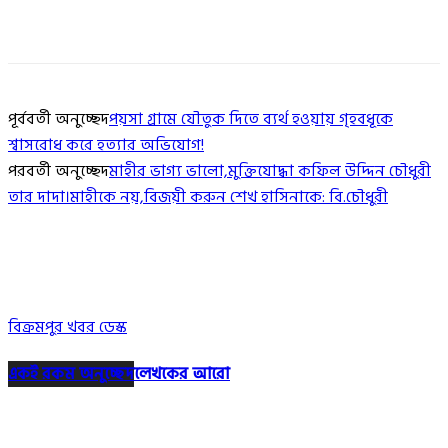
পূর্ববর্তী অনুচ্ছেদ
পয়সা গ্রামে যৌতুক দিতে ব্যর্থ হওয়ায় গৃহবধূকে
শ্বাসরোধ করে হত্যার অভিযোগ!
পরবর্তী অনুচ্ছেদ
মাহীর ভাগ্য ভালো,মুক্তিযোদ্ধা কফিল উদ্দিন চৌধুরী
তার দাদা।মাহীকে নয়,বিজয়ী করুন শেখ হাসিনাকে: বি.চৌধুরী
বিক্রমপুর খবর ডেস্ক
একই রকম অনুচ্ছেদ
লেখকের আরো