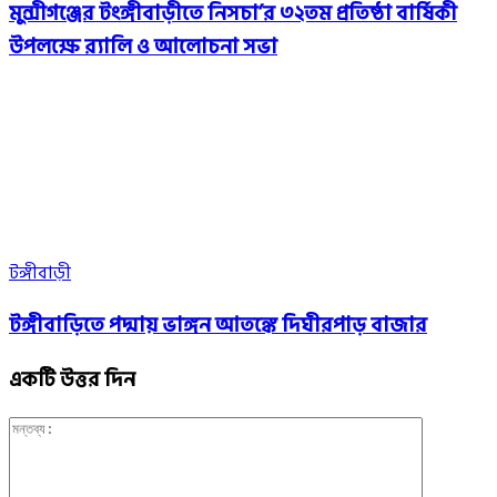
মুন্সীগঞ্জের টংঙ্গীবাড়ীতে নিসচা’র ৩২তম প্রতিষ্ঠা বার্ষিকী
উপলক্ষে র‍্যালি ও আলোচনা সভা
টঙ্গীবাড়ী
টঙ্গীবাড়িতে পদ্মায় ভাঙ্গন আতঙ্কে দিঘীরপাড় বাজার
একটি উত্তর দিন