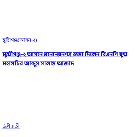
মুন্সিগঞ্জ(আসন-২)
মুন্সীগঞ্জ-২ আসনে মনোনয়নপত্র জমা দিলেন বিএনপি যুগ্ম
মহাসচিব আব্দুস সালাম আজাদ
টঙ্গীবাড়ী