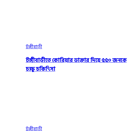
টঙ্গীবাড়ী
টঙ্গীবাড়ীতে কোরিয়ার ডাক্তার দিয়ে ৫৫০ জনকে
চক্ষু চকিৎিসা
টঙ্গীবাড়ী