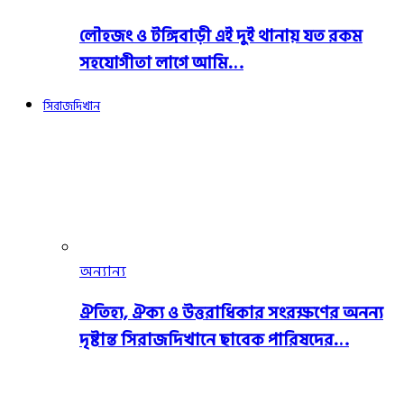
লৌহজং ও টঙ্গিবাড়ী এই দুই থানায় যত রকম
সহযোগীতা লাগে আমি…
সিরাজদিখান
অন্যান্য
ঐতিহ্য, ঐক্য ও উত্তরাধিকার সংরক্ষণের অনন্য
দৃষ্টান্ত সিরাজদিখানে ছাবেক পারিষদের…