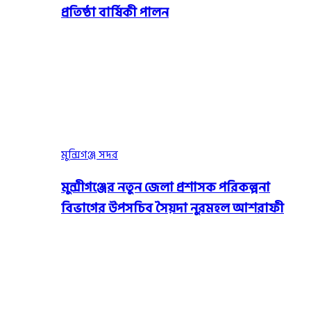
প্রতিষ্ঠা বার্ষিকী পালন
মুন্সিগঞ্জ সদর
মুন্সীগঞ্জের নতুন জেলা প্রশাসক পরিকল্পনা
বিভাগের উপসচিব সৈয়দা নুরমহল আশরাফী