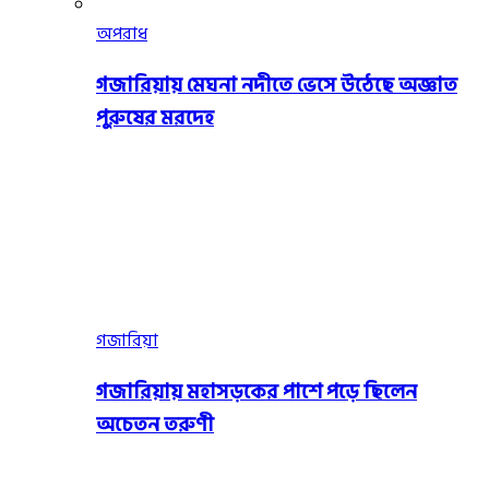
অপরাধ
গজারিয়ায় মেঘনা নদীতে ভেসে উঠেছে অজ্ঞাত
পুরুষের মরদেহ
গজারিয়া
গজারিয়ায় মহাসড়কের পাশে পড়ে ছিলেন
অচেতন তরুণী