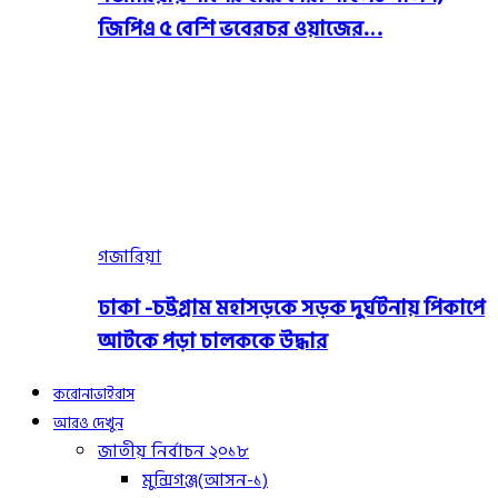
জিপিএ ৫ বেশি ভবেরচর ওয়াজের…
গজারিয়া
ঢাকা -চট্টগ্রাম মহাসড়কে সড়ক দুর্ঘটনায় পিকাপে
আটকে পড়া চালককে উদ্ধার
করোনাভাইরাস
আরও দেখুন
জাতীয় নির্বাচন ২০১৮
মুন্সিগঞ্জ(আসন-১)