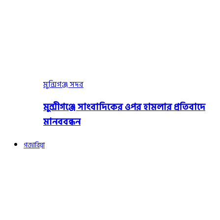
মুন্সিগঞ্জ সদর
মুন্সীগঞ্জে সাংবাদিকের ওপর হামলার প্রতিবাদে
মানববন্ধন
গজারিয়া