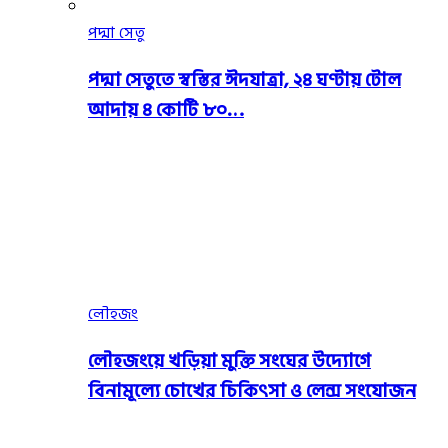
পদ্মা সেতু
পদ্মা সেতুতে স্বস্তির ঈদযাত্রা, ২৪ ঘণ্টায় টোল
আদায় ৪ কোটি ৮০…
লৌহজং
লৌহজংয়ে খড়িয়া মুক্তি সংঘের উদ্যোগে
বিনামূল্যে চোখের চিকিৎসা ও লেন্স সংযোজন