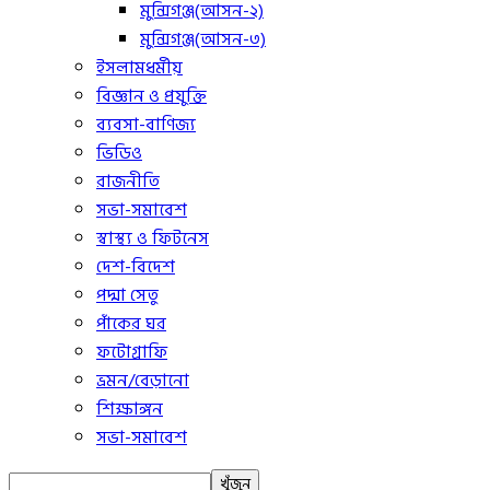
মুন্সিগঞ্জ(আসন-২)
মুন্সিগঞ্জ(আসন-৩)
ইসলামধর্মীয়
বিজ্ঞান ও প্রযুক্তি
ব্যবসা-বাণিজ্য
ভিডিও
রাজনীতি
সভা-সমাবেশ
স্বাস্থ্য ও ফিটনেস
দেশ-বিদেশ
পদ্মা সেতু
পাঁকের ঘর
ফটোগ্রাফি
ভ্রমন/বেড়ানো
শিক্ষাঙ্গন
সভা-সমাবেশ