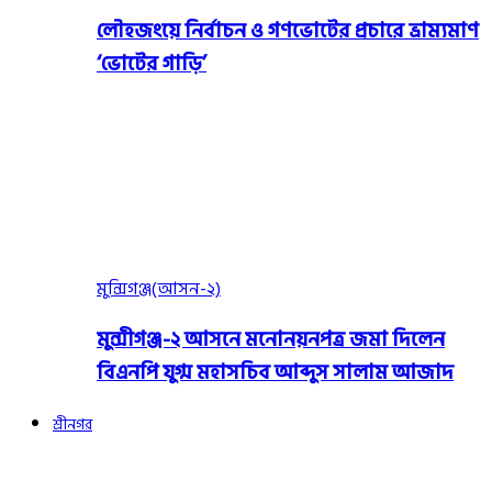
লৌহজংয়ে নির্বাচন ও গণভোটের প্রচারে ভ্রাম্যমাণ
‘ভোটের গাড়ি’
মুন্সিগঞ্জ(আসন-২)
মুন্সীগঞ্জ-২ আসনে মনোনয়নপত্র জমা দিলেন
বিএনপি যুগ্ম মহাসচিব আব্দুস সালাম আজাদ
শ্রীনগর