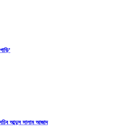
াড়ি’
হাসচিব আব্দুস সালাম আজাদ