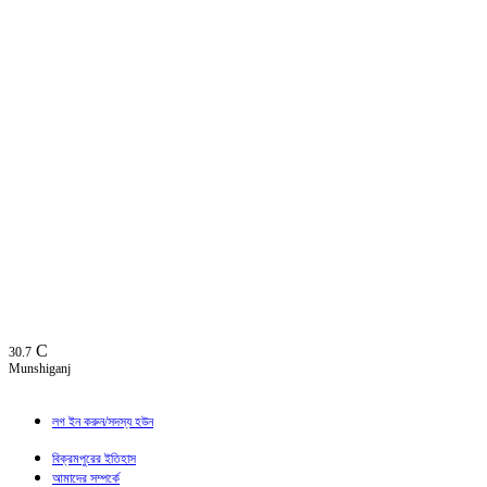
C
30.7
Munshiganj
লগ ইন করুন/সদস্য হউন
বিক্রমপুরের ইতিহাস
আমাদের সম্পর্কে