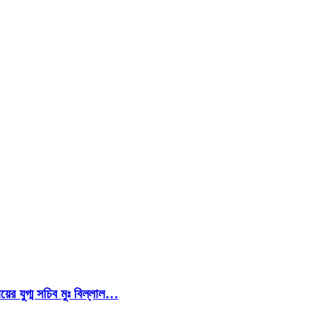
য়ের যুগ্ম সচিব মুঃ বিল্লাল…