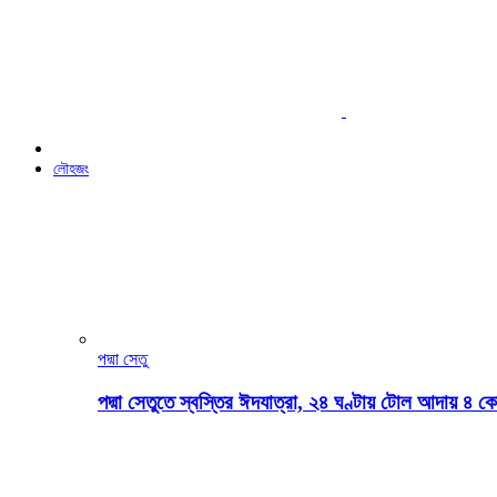
লৌহজং
পদ্মা সেতু
পদ্মা সেতুতে স্বস্তির ঈদযাত্রা, ২৪ ঘণ্টায় টোল আদায় ৪