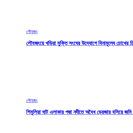
লৌহজং
লৌহজংয়ে খড়িয়া মুক্তি সংঘের উদ্যোগে বিনামূল্যে চোখের চ
লৌহজং
শিমুলিয়া ঘাট এলাকার পদ্মা নদীতে অবৈধ ড্রেজার বসিয়ে জ