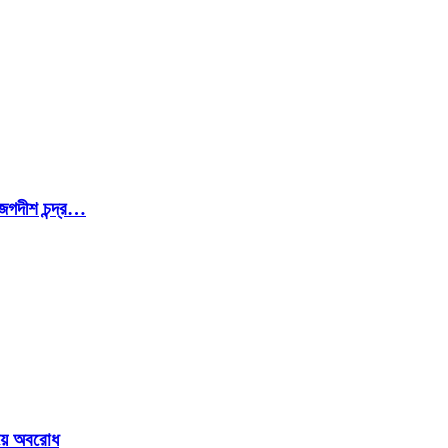
জগদীশ চন্দ্র…
ওয়ে অবরোধ