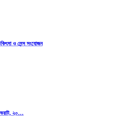
িকিৎসা ও লেন্স সংযোজন
মি ভরাট, ২০…