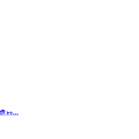
 কোটি ৮০…