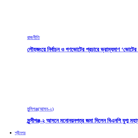
রাজনীতি
লৌহজংয়ে নির্বাচন ও গণভোটের প্রচারে ভ্রাম্যমাণ ‘ভোটের গ
মুন্সিগঞ্জ(আসন-২)
মুন্সীগঞ্জ-২ আসনে মনোনয়নপত্র জমা দিলেন বিএনপি যুগ্ম ম
শ্রীনগর