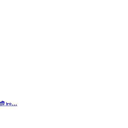
 কোটি ৮০…