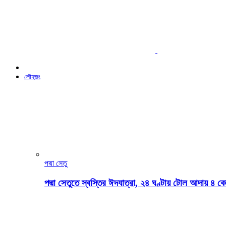
লৌহজং
পদ্মা সেতু
পদ্মা সেতুতে স্বস্তির ঈদযাত্রা, ২৪ ঘণ্টায় টোল আদায় ৪