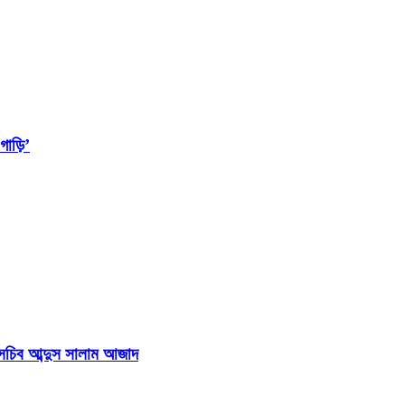
াড়ি’
হাসচিব আব্দুস সালাম আজাদ