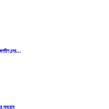
জগদীশ চন্দ্র…
ওয়ে অবরোধ