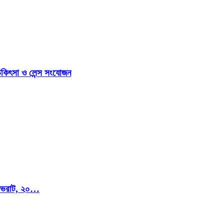
িকিৎসা ও লেন্স সংযোজন
মি ভরাট, ২০…