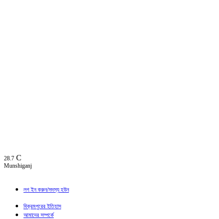
C
28.7
Munshiganj
লগ ইন করুন/সদস্য হউন
বিক্রমপুরের ইতিহাস
আমাদের সম্পর্কে