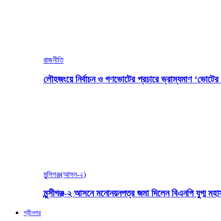
রাজনীতি
লৌহজংয়ে নির্বাচন ও গণভোটের প্রচারে ভ্রাম্যমাণ ‘ভোটের গ
মুন্সিগঞ্জ(আসন-২)
মুন্সীগঞ্জ-২ আসনে মনোনয়নপত্র জমা দিলেন বিএনপি যুগ্ম ম
শ্রীনগর