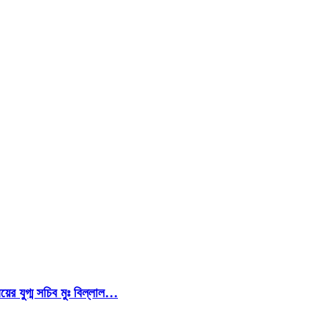
য়ের যুগ্ম সচিব মুঃ বিল্লাল…