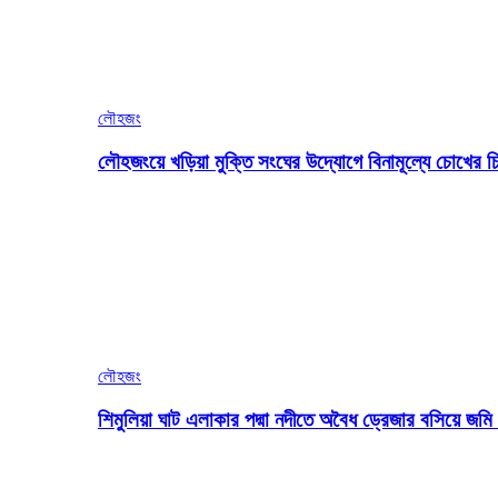
লৌহজং
লৌহজংয়ে খড়িয়া মুক্তি সংঘের উদ্যোগে বিনামূল্যে চোখের চ
লৌহজং
শিমুলিয়া ঘাট এলাকার পদ্মা নদীতে অবৈধ ড্রেজার বসিয়ে জ