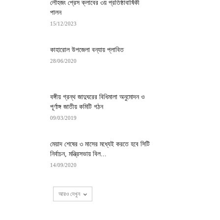
লৌহজং প্রেস ক্লাবের ৩য় প্রতিষ্ঠাবার্ষিকী
পালন
15/12/2023
কাহারোল উপজেলা বন্যায় প্লাবিত
28/06/2020
বঙ্গীয় গ্রন্থ জাদুঘরের বিধিমালা অনুমোদন ও
পূর্ণাঙ্গ জাতীয় কমিটি গঠন
09/03/2019
মেয়াদ শেষের ৩ মাসের মধ্যেই করতে হবে ‍সিটি
নির্বাচন, মন্ত্রিসভায় বিল...
14/09/2020
আরও দেখুন