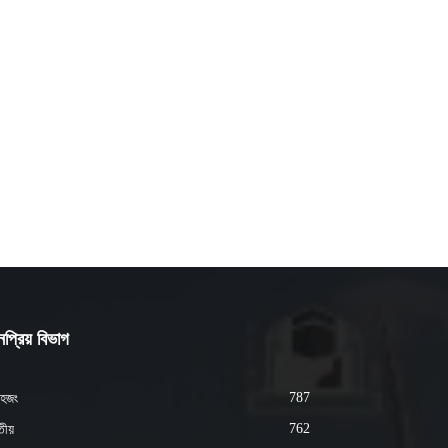
প্রিয় বিভাগ
787
হজং
762
ীয়