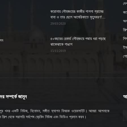
দে
করোনায় লৌহজংয়ের কাজীর পাগলা গ্রামের
কর
বাবা ও তার ছেলে আমেরিকাতে মৃত্যুবরণ!...
অন্
29/03/2020
শিল
৫০বছরের রেকর্ড লৌহজংয়ে পদ্মায় ধরা পড়ছে
শিক্
াপন
ঝাকেঝাকে পাঙাশ
ইসল
15/11/2019
শো
র সম্পর্কে জানুন
আ
মপুর খবর একটি নিউজ, বিনোদন, সঙ্গীত ফ্যাশন বিষয়ক ওয়েবসাইট। আমরা আপনাকে
 শিল্প থেকে সরাসরি সর্বশেষ ব্রেকিং নিউজ এবং ভিডিও প্রদান করব।