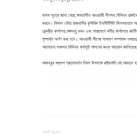
বাসস সূত্রে জানা গেছে,ক্ষমতাসীন আওয়ামী লীগসহ বিভিন্ন রাজনৈ
করবে। বিকাল ৩টায় রাজধানীর কৃষিবিদ ইনস্টিটিউট মিলনায়তনে
কেন্দ্রীয় কার্যালয়,বঙ্গবন্ধু ভবন এবং সারাদেশে দলীয় কার্যালয়ে
পুষ্পার্ঘ্য অর্পণ করা হবে। আওয়ামী লীগের সাধারণ সম্পাদক ওবায়দ
আলোচনা সভাসহ বিভিন্ন কর্মসূচি পালনের জন্য আহ্বান জানিয়ে
বঙ্গবন্ধুর স্বদেশ প্রত্যাবর্তন দিবস উপলক্ষে রাষ্ট্রপতি মো.আবদুল 
শেয়ার
পূর্ববর্তী অনুচ্ছেদ