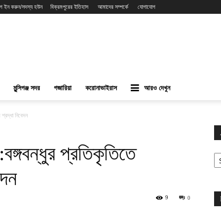
গ ইন করুন/সদস্য হউন
বিক্রমপুরের ইতিহাস
আমাদের সম্পর্কে
যোগাযোগ
মুন্সিগঞ্জ সদর
গজারিয়া
করোনাভাইরাস
আরও দেখুন
র শ্রদ্ধা নিবেদন
:বঙ্গবন্ধুর প্রতিকৃতিতে
Ar
েদন
9
0