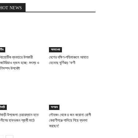
HOT NEWS
তীয়
আবহাওয়া
টিবায়োটিক ব্যবহারে উপকারী
দেশের দক্ষিণ-পশ্চিমাঞ্চলে আঘাত
াকটেরিয়াও ধ্বংস হচ্ছে: মৎস্য ও
হেনেছে ঘূর্ণিঝড় ‘ফণী
াণিসম্পদ উপদেষ্টা
গীবাড়ী
অপরাধ
িবাড়ী উপজেলা চেয়ারম্যান হতে
লৌহজং থেকে ৪ জন করোনা রোগী
ীগের হাফডজন প্রার্থী মাঠে
কেরাণীগঞ্জে পালিয়ে গিয়ে ব্যবসা
করছেন!