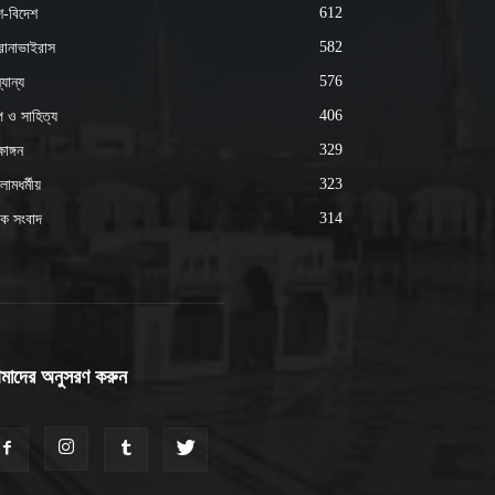
612
শ-বিদেশ
582
োনাভাইরাস
576
যান্য
406
্প ও সাহিত্য
329
ষাঙ্গন
323
ামধর্মীয়
314
ক সংবাদ
মাদের অনুসরণ করুন