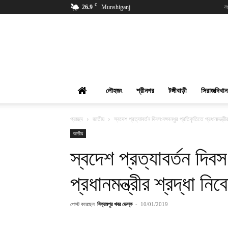
C
26.9
Munshiganj
ল
বিক্রমপুর
খবর
লৌহজং
শ্রীনগর
টঙ্গীবাড়ী
সিরাজদিখান
প্রচ্ছদ
জাতীয়
স্বদেশ প্রত্যাবর্তন দিবস:বঙ্গবন্ধুর প্রতিকৃতিতে প্রধানমন্ত্রী
জাতীয়
স্বদেশ প্রত্যাবর্তন দিবস
প্রধানমন্ত্রীর শ্রদ্ধা নিব
পোস্ট করেছেন
বিক্রমপুর খবর ডেস্ক
-
10/01/2019
শেয়ার