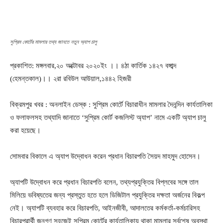
সুপ্রিম কোর্টের মামলার তথ্য জানতে নতুন অ্যাপ চালু
প্রকাশিত: মঙ্গলবার,২০ অক্টোবর ২০২০ইং ।। ৪ঠা কার্তিক ১৪২৭ বঙ্গাব্দ
(হেমন্তকাল)।। ২রা রবিউল আউয়াল,১৪৪২ হিজরী
বিক্রমপুর খবর : অনলাইন ডেস্ক : সুপ্রিম কোর্টে বিচারাধীন মামলার দৈনন্দিন কার্যতালিকা
ও ফলাফলসহ তথ্যাদি জানাতে ‘সুপ্রিম কোর্ট কজলিস্ট অ্যাপ’ নামে একটি অ্যাপ চালু
করা হয়েছে।
সোমবার বিকালে এ অ্যাপ উদ্বোধন করেন প্রধান বিচারপতি সৈয়দ মাহমুদ হোসেন।
অ্যাপটি উদ্বোধন করে প্রধান বিচারপতি বলেন, তথ্যপ্রযুক্তির বিপ্লবের সঙ্গে তাল
মিলিয়ে ভবিষ্যতের জন্য প্রস্তুত হতে হলে ডিজিটাল প্রযুক্তির দক্ষতা অর্জনের বিকল্প
নেই। অ্যাপটি ব্যবহার করে বিচারপতি, আইনজীবী, আদালতের কর্মকর্তা-কর্মচারিসহ
বিচারপ্রার্থী জনগণ সহজেই সুপ্রিম কোর্টের কার্যতালিকায় থাকা মামলার সর্বশেষ অবস্থা