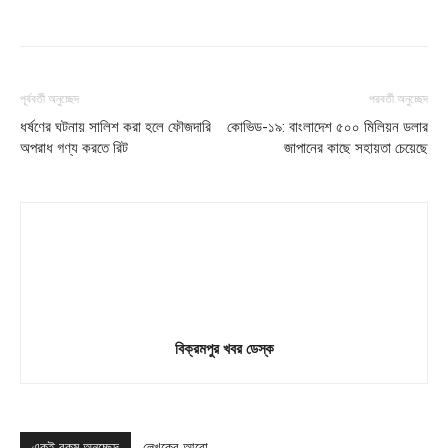
পূর্ববর্তী অনুচ্ছেদ
পরবর্তী অনুচ্ছেদ
ধর্ষণের ঘটনায় সালিশ করা হলে ফৌজদারি
কোভিড-১৯: বাংলাদেশ ৫০০ মিলিয়ন ডলার
অপরাধ গণ্য করতে রিট
জাপানের কাছে সহায়তা চেয়েছে
বিক্রমপুর খবর ডেস্ক
একই রকম অনুচ্ছেদ
লেখকের আরো