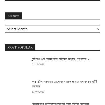
Archives
Archives
MOST POPULAR
মুন্সীগঞ্জে ৬টি চোরাই মটর সাইকেল উদ্ধার; গ্রেফতার ১০
01/12/2020
কার হাউস আনোয়ার হোসেনের নামাজে জানাজা গুলশান সোসাইটি
মসজিদে
13/07/2023
বিক্রমপুরের কৃতিসন্তান স্থপতি সৈয়দ মাইনুল হোসেনের