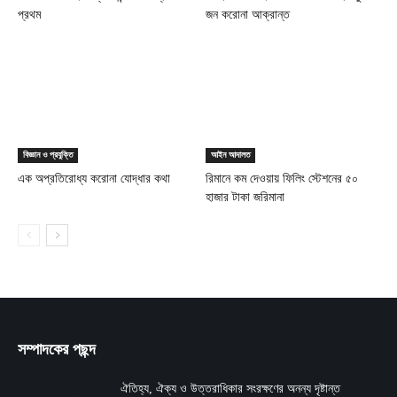
প্রথম
জন করোনা আক্রান্ত
বিজ্ঞান ও প্রযুক্তি
আইন আদালত
এক অপ্রতিরোধ্য করোনা যোদ্ধার কথা
রিমানে কম দেওয়ায় ফিলিং স্টেশনের ৫০
হাজার টাকা জরিমানা
সম্পাদকের পছন্দ
ঐতিহ্য, ঐক্য ও উত্তরাধিকার সংরক্ষণের অনন্য দৃষ্টান্ত