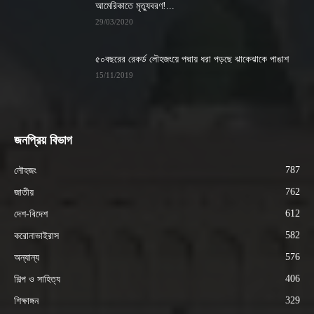
আমেরিকাতে মৃত্যুবরণ!...
29/03/2020
৫০বছরের রেকর্ড লৌহজংয়ে পদ্মায় ধরা পড়ছে ঝাকেঝাকে পাঙাশ
15/11/2019
জনপ্রিয় বিভাগ
787
লৌহজং
762
জাতীয়
612
দেশ-বিদেশ
582
করোনাভাইরাস
576
অন্যান্য
406
শিল্প ও সাহিত্য
329
শিক্ষাঙ্গন