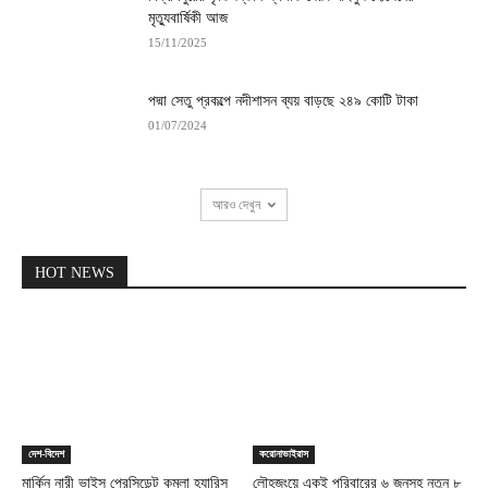
মৃত্যুবার্ষিকী আজ
15/11/2025
পদ্মা সেতু প্রকল্পে নদীশাসন ব্যয় বাড়ছে ২৪৯ কোটি টাকা
01/07/2024
আরও দেখুন
HOT NEWS
দেশ-বিদেশ
করোনাভাইরাস
মার্কিন নারী ভাইস প্রেসিডেন্ট কমলা হ্যারিস
লৌহজংয়ে একই পরিবারের ৬ জনসহ নতুন ৮