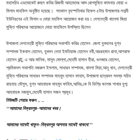
মহাসচিব এডভোকেট রুহুল কবির রিজভী আহমেদের আশু রোগমুক্তি কামনায় দোয়া ও
মিলাদ মাহফিল অনুষ্ঠিত হয়েছে। গতকাল বৃহস্পতিবার বিকেল ৫টায় উপজেলার লতব্দী
ইউনিয়নের এই মিলাদ ও দোয়া মহফিল আয়োজন করা হয়। দেশনেত্রী খালেদা জিয়া
মুক্তি পরিষদের আয়োজনে দোয়া মাহফিলে উপস্থিত ছিলেন
উপজেলা দেশনেত্রী মুক্তি পরিষদের সভাপতি করির হোসেন জেলা যুবদলের যুগ্ন
সম্পাদক ইকবাল হোসেন, যুবদল নেতা ইমতিয়াজ হোসেন নবী,আঃরহমান রানা,আশরাফ
হোসেন ঝন্টু, এ আর মানিক, মাসুদ মোল্লা,মেহেদী হাসান হীরা, গুলজার হোসেন,
শ্রমিকদল সভাপতি নজরুল ইসলাম, সাধারন সম্পাদক, বাদশা মিয়া,আনু খান, দেশনেত্রী
মুক্তি পরিষদের সাধারন সম্পাদক মাহমুদ হাসান ফাহাদ, উপজেলা ছাত্রদল সদস্য সচিব
রায়হায় মৌসুম, যুগ্ন আহবায়ক মাহমুদ ফাহিম,আবির,কে বি ডিগ্রি কলেজ শাখার যুগ্ম
আহবায়ক নজমুল,মেহেদী হাসান সজন প্রমূখ।
নিউজটি
শেয়ার
করুন
..
..
‘‘
আমাদের
বিক্রমপুর
–
আমাদের
খবর
।
আমাদের
সাথেই
থাকুন
–
বিক্রমপুর
আপনার
সাথেই
থাকবে
!’’