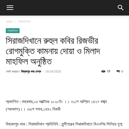
প্রচ্ছদ
সিরাজদিখান
সিরাজদিখান
সিরাজদিখানে রুহুল কবির রিজভীর
রোগমুক্তি কামনায় দোয়া ও মিলাদ
মাহফিল অনুষ্ঠিত
পোস্ট করেছেন
বিক্রমপুর খবর ডেস্ক
-
18
16/10/2020
0
প্রকাশিত : শুক্রবার,১৬ অক্টোবর ২০২০ইং ।। ৩১শে আশ্বিন ১৪২৭ বঙ্গাব্দ
(শরৎকাল)।। ২৯শে সফর,১৪৪২ হিজরী
বিক্রমপুর খবর : সিরাজদিখান প্রতিনিধি : মুন্সীগঞ্জের সিরাজদিখানে বিএনপির সিনিয়র যুগ্ম