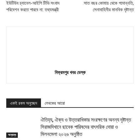
ইউটিউব চ্যানেল-আইপি টিভি সংবাদ
সাত বছর কোমায় থেকে পদোন্নতি,
পরিবেশন করতে পারবে না: তথ্যমন্ত্রী
সেনাবাহিনীর মানবিক দৃষ্টান্ত
বিক্রমপুর খবর ডেস্ক
একই রকম অনুচ্ছেদ
লেখকের আরো
ঐতিহ্য, ঐক্য ও উত্তরাধিকার সংরক্ষণের অনন্য দৃষ্টান্ত
সিরাজদিখানে ছাবেক পারিষদের বাৎসরিক দোয়া ও
মিলনমেলা ২০২৬ অনুষ্ঠিত
অন্যান্য