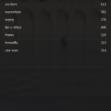
612
দেশ-বিদেশ
582
করোনাভাইরাস
576
অন্যান্য
406
শিল্প ও সাহিত্য
329
শিক্ষাঙ্গন
323
ইসলামধর্মীয়
314
শোক সংবাদ