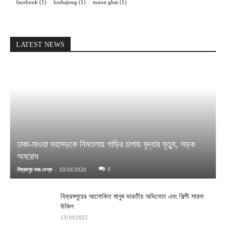
facebook
(1)
louhajong
(1)
mawa ghat
(1)
LATEST NEWS
ঢাকা-মাওয়া মহাসড়কে নিমতলায় গাড়ির চাপায় বৃদ্ধার মৃত্যু, সড়ক
অবরোধ
-
0
বিক্রমপুর খবর ডেস্ক
10/10/2020
বিক্রমপুরের আলোকিত মানুষ ভারতীয় অভিনেতা এবং শিল্পী সারদা
উকিল
13/10/2025