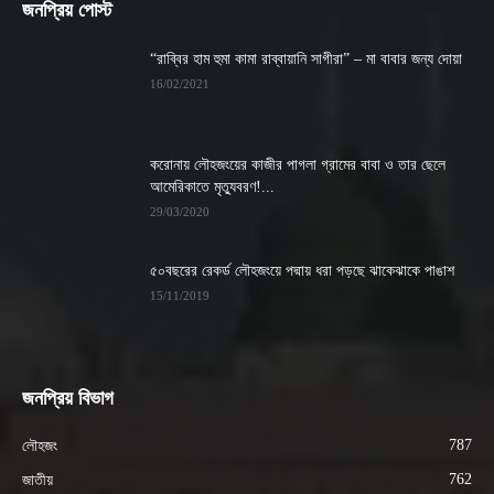
জনপ্রিয় পোস্ট
“রাব্বির হাম হুমা কামা রাব্বায়ানি সাগীরা” – মা বাবার জন্য দোয়া
16/02/2021
করোনায় লৌহজংয়ের কাজীর পাগলা গ্রামের বাবা ও তার ছেলে
আমেরিকাতে মৃত্যুবরণ!...
29/03/2020
৫০বছরের রেকর্ড লৌহজংয়ে পদ্মায় ধরা পড়ছে ঝাকেঝাকে পাঙাশ
15/11/2019
জনপ্রিয় বিভাগ
787
লৌহজং
762
জাতীয়