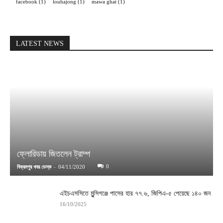
facebook
(1)
louhajong
(1)
mawa ghat
(1)
LATEST NEWS
ফ্লোরিডায় জিতলেন ট্রাম্প
-
0
বিক্রমপুর খবর ডেস্ক
04/11/2020
এইচএসসিতে মুন্সিগঞ্জে পাসের হার ৭৭.৬, জিপিএ-৫ পেয়েছে ১৪০ জন
16/10/2025