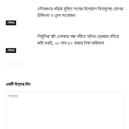
লৌহজংয়ে খড়িয়া মুক্তি সংঘের উদ্যোগে বিনামূল্যে চোখের
চিকিৎসা ও লেন্স সংযোজন
লৌহজং
শিমুলিয়া ঘাট এলাকার পদ্মা নদীতে অবৈধ ড্রেজার বসিয়ে
জমি ভরাট, ২০ লাখ ৫০ হাজার টাকা জরিমানা
লৌহজং
একটি উত্তর দিন