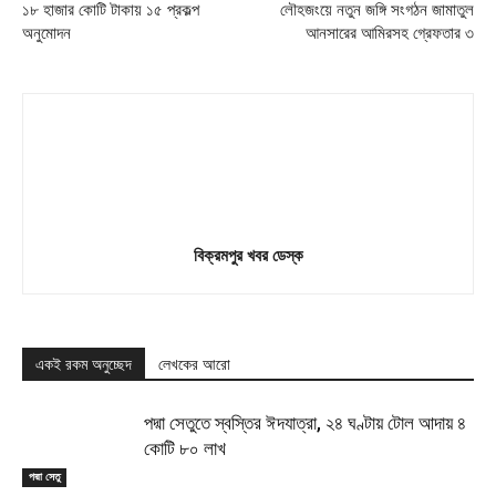
১৮ হাজার কোটি টাকায় ১৫ প্রকল্প
লৌহজংয়ে নতুন জঙ্গি সংগঠন জামাতুল
অনুমোদন
আনসারের আমিরসহ গ্রেফতার ৩
বিক্রমপুর খবর ডেস্ক
একই রকম অনুচ্ছেদ
লেখকের আরো
পদ্মা সেতুতে স্বস্তির ঈদযাত্রা, ২৪ ঘণ্টায় টোল আদায় ৪
কোটি ৮০ লাখ
পদ্মা সেতু