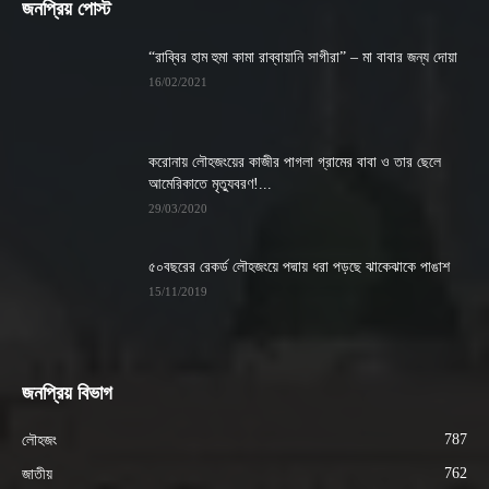
জনপ্রিয় পোস্ট
“রাব্বির হাম হুমা কামা রাব্বায়ানি সাগীরা” – মা বাবার জন্য দোয়া
16/02/2021
করোনায় লৌহজংয়ের কাজীর পাগলা গ্রামের বাবা ও তার ছেলে
আমেরিকাতে মৃত্যুবরণ!...
29/03/2020
৫০বছরের রেকর্ড লৌহজংয়ে পদ্মায় ধরা পড়ছে ঝাকেঝাকে পাঙাশ
15/11/2019
জনপ্রিয় বিভাগ
787
লৌহজং
762
জাতীয়