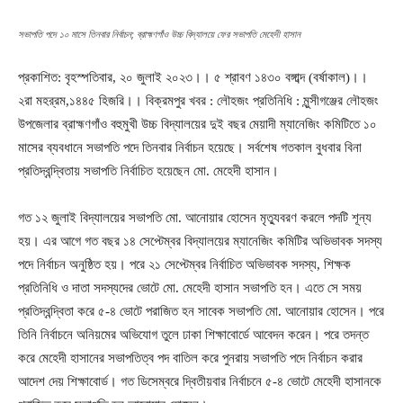
সভাপতি পদে ১০ মাসে তিনবার নির্বাচন; ব্রাহ্মণগাঁও উচ্চ বিদ্যালয়ে ফের সভাপতি মেহেদী হাসান
প্রকাশিত: বৃহস্পতিবার, ২০ জুলাই ২০২৩।। ৫ শ্রাবণ ১৪৩০ বঙ্গাব্দ (বর্ষাকাল)।।
২রা মহর্‌রম,১৪৪৫ হিজরি।। বিক্রমপুর খবর :
লৌহজং প্রতিনিধি
:
মুন্সীগঞ্জের লৌহজং
উপজেলার ব্রাহ্মণগাঁও বহুমুখী উচ্চ বিদ্যালয়ের দুই বছর মেয়াদী ম্যানেজিং কমিটিতে ১০
মাসের ব্যবধানে সভাপতি পদে তিনবার নির্বাচন হয়েছে। সর্বশেষ গতকাল বুধবার বিনা
প্রতিদ্বন্দ্বিতায় সভাপতি নির্বাচিত হয়েছেন মো. মেহেদী হাসান।
গত ১২ জুলাই বিদ্যালয়ের সভাপতি মো. আনোয়ার হোসেন মৃত্যুবরণ করলে পদটি শূন্য
হয়। এর আগে গত বছর ১৪ সেপ্টেম্বর বিদ্যালয়ের ম্যানেজিং কমিটির অভিভাবক সদস্য
পদে নির্বাচন অনুষ্ঠিত হয়। পরে ২১ সেপ্টেম্বর নির্বাচিত অভিভাবক সদস্য, শিক্ষক
প্রতিনিধি ও দাতা সদস্যদের ভোটে মো. মেহেদী হাসান সভাপতি হন। এতে সে সময়
প্রতিদ্বন্দ্বিতা করে ৫-৪ ভোটে পরাজিত হন সাবেক সভাপতি মো. আনোয়ার হোসেন। পরে
তিনি নির্বাচনে অনিয়মের অভিযোগ তুলে ঢাকা শিক্ষাবোর্ডে আবেদন করেন। পরে তদন্ত
করে মেহেদী হাসানের সভাপতিত্ব পদ বাতিল করে পুনরায় সভাপতি পদে নির্বাচন করার
আদেশ দেয় শিক্ষাবোর্ড। গত ডিসেম্বরে দ্বিতীয়বার নির্বাচনে ৫-৪ ভোটে মেহেদী হাসানকে