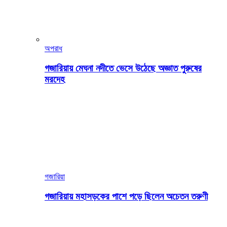
অপরাধ
গজারিয়ায় মেঘনা নদীতে ভেসে উঠেছে অজ্ঞাত পুরুষের
মরদেহ
গজারিয়া
গজারিয়ায় মহাসড়কের পাশে পড়ে ছিলেন অচেতন তরুণী