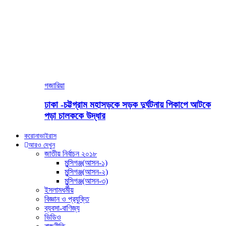
গজারিয়া
ঢাকা -চট্টগ্রাম মহাসড়কে সড়ক দুর্ঘটনায় পিকাপে আটকে
পড়া চালককে উদ্ধার
করোনাভাইরাস
আরও দেখুন
জাতীয় নির্বাচন ২০১৮
মুন্সিগঞ্জ(আসন-১)
মুন্সিগঞ্জ(আসন-২)
মুন্সিগঞ্জ(আসন-৩)
ইসলামধর্মীয়
বিজ্ঞান ও প্রযুক্তি
ব্যবসা-বাণিজ্য
ভিডিও