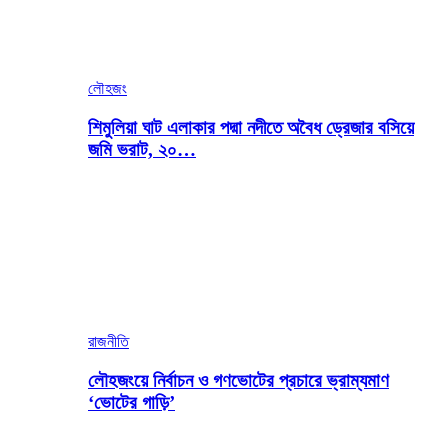
লৌহজং
শিমুলিয়া ঘাট এলাকার পদ্মা নদীতে অবৈধ ড্রেজার বসিয়ে
জমি ভরাট, ২০…
রাজনীতি
লৌহজংয়ে নির্বাচন ও গণভোটের প্রচারে ভ্রাম্যমাণ
‘ভোটের গাড়ি’