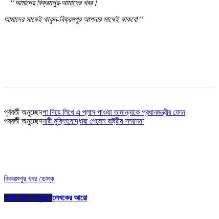
‘‘আমাদের বিক্রমপুর-আমাদের খবর।
আমাদের সাথেই থাকুন-বিক্রমপুর আপনার সাথেই থাকবে!’’
পূর্ববর্তী অনুচ্ছেদ
পা দিয়ে লিখে এ প্লাস পাওয়া তামান্নাকে প্রধানমন্ত্রীর ফোন
পরবর্তী অনুচ্ছেদ
নারী মুক্তিযোদ্ধারা পেলেন রাষ্ট্রীয় সম্মাননা
বিক্রমপুর খবর ডেস্ক
একই রকম অনুচ্ছেদ
লেখকের আরো