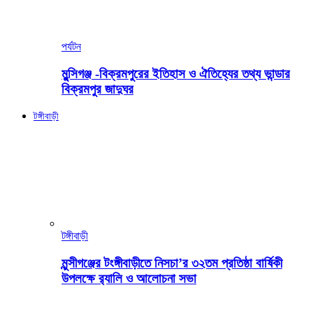
পর্যটন
মুন্সিগঞ্জ -বিক্রমপুরের ইতিহাস ও ঐতিহ্যের তথ্য ভান্ডার
বিক্রমপুর জাদুঘর
টঙ্গীবাড়ী
টঙ্গীবাড়ী
মুন্সীগঞ্জের টংঙ্গীবাড়ীতে নিসচা’র ৩২তম প্রতিষ্ঠা বার্ষিকী
উপলক্ষে র‍্যালি ও আলোচনা সভা