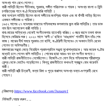
অসংখ্য গান রেখে গেলেন।
বাপ্পী লাহিড়ী ছিলেন গীতিকার, সুরকার, সঙ্গীত পরিচালক ও গায়ক। অসংখ্য বাংলা ও হিন্দি
চলচ্চিত্রের গানে কণ্ঠ দিয়েছেনবাপ্পি লাহিড়ী ।
বাবা অপরেশ লাহিড়ি ছিলেন বাংলা সঙ্গীতের জনপ্রিয় গায়ক এবং মা বাঁশরী লাহিড় ছিলেন
একজন সঙ্গীতজ্ঞ ও গায়িকা।
১৯৫২ সালের ২৭ নভেম্বর ভারতের পশ্চিমবঙ্গের কলকাতায় জন্ম বাপ্পি লাহিড়ীর। তার ডাক
নাম ছিল আলোকেশ বাপ্পী লাহিড়ি।
বাবা-মায়ের সান্নিধ্যে থেকেই সংগীতকলায় হাতেখড়ি বাপ্পির। ৩ বছর বয়সে তবলা বাদক
হিসেবে কেরিয়ার শুরু। ২০২০ সালে ‘বাগী ৩’ ছবিতে ‘ভাঙ্কাস’ গানটিই ছিল তাঁর শেষ
কাজ। মাঝের দীর্ঘ সময়ে সুরকার তো বটেই, কণ্ঠশিল্পী হিসেবেও যে অবদান তিনি রেখেন
গেলেন তা অবিস্মরণীয়।
মঙ্গলবারের সন্ধ্যা কেড়ে নিয়েছিল প্রবাদপ্রতিম সন্ধ্যা মুখোপাধ্যায়কে। আর কয়েক ঘণ্টার
মধ্যেই চলে গেলেন বাপি লাহিড়ীও। শোকের ছায়া আরও ঘন হল সংগীত জগতে।
বাপ্পী লাহিড়ী রাজনীতিতেও নেমেছিলেন। বিজেপি-তে যোগ দিয়ে পশ্চিমবঙ্গের শ্রীরামপুর
কেন্দ্র থেকে ভোটেও লড়েছিলেন। কিন্তু রাজনীতিতে কখনওই স্বচ্ছন্দ বোধ করেননি
বাপ্পী।
বাপ্পী লাহিড়ী স্ত্রী চিত্রাণী, কন্যা রিমা ও পুত্র বাপ্পাসহ অসংখ্য ভক্ত-গুণগ্রাহী রেখে
গেছেন।
(বিজ্ঞাপন)
https://www.facebook.com/3square1
নিউজটি শেয়ার করুন .. ..