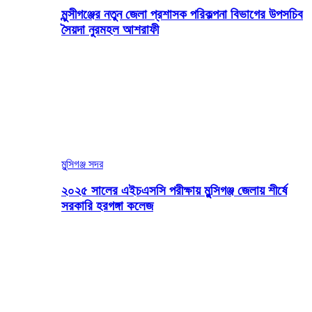
মুন্সীগঞ্জের নতুন জেলা প্রশাসক পরিকল্পনা বিভাগের উপসচিব
সৈয়দা নুরমহল আশরাফী
মুন্সিগঞ্জ সদর
২০২৫ সালের এইচএসসি পরীক্ষায় মুন্সিগঞ্জ জেলায় শীর্ষে
সরকারি হরগঙ্গা কলেজ