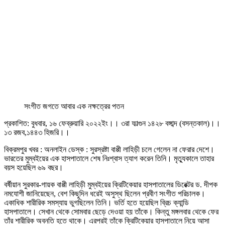
সংগীত জগতে আবার এক নক্ষত্রের পতন
প্রকাশিত: বুধবার, ১৬ ফেব্রুয়ারি ২০২২ইং।। ৩রা ফাল্গুন ১৪২৮ বঙ্গাব্দ (বসন্তকাল)।।
১৩ রজব,১৪৪৩ হিজরি।।
বিক্রমপুর খবর : অনলাইন ডেস্ক : সুরস্রষ্টা বাপ্পী লাহিড়ী চলে গেলেন না ফেরার দেশে।
ভারতের মুম্বইয়ের এক হাসপাতালে শেষ নিঃশ্বাস ত্যাগ করেন তিনি। মৃত্যুকালে তাহার
বয়স হয়েছিল ৬৯ বছর।
বর্ষীয়ান সুরকার-গায়ক বাপ্পী লাহিড়ী মুম্বইয়ের ক্রিটিকেয়ার হাসপাতালের ডিরেক্টর ড. দীপক
নমযোশী জানিয়েছেন, বেশ কিছুদিন ধরেই অসুস্থ ছিলেন প্রবীণ সংগীত পরিচালক।
একাধিক শারীরিক সমস্যায় ভুগছিলেন তিনি। ভর্তি হতে হয়েছিল ব্রিচ ক্যান্ডি
হাসপাতালে। সেখান থেকে সোমবার ছেড়ে দেওয়া হয় তাঁকে। কিন্তু মঙ্গলবার থেকে ফের
তাঁর শারীরিক অবনতি হতে থাকে। এরপরই তাঁকে ক্রিটিকেয়ার হাসপাতালে নিয়ে আসা