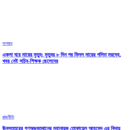
অপরাধ
একলা ঘরে মায়ের মৃত্যু: মৃত্যুর ৮ দিন পর মিলল মায়ের গলিত মরদেহ,
খবর নেই সচিব-শিক্ষক ছেলেদের
রাজনীতি
ঊনসত্তরের গণঅভ্যুত্থানের মহানায়ক তোফায়েল আহমেদ এর বিদায়