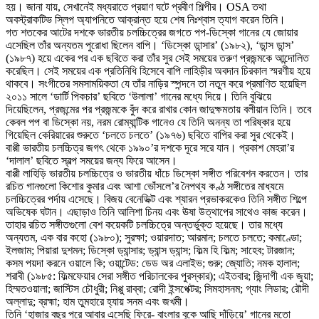
হয়। জানা যায়, সেখানেই মধ্যরাতে প্রয়াণ ঘটে প্রবীণ শিল্পীর। OSA তথা
অবস্ট্রাকটিভ স্লিপ অ্যাপনিতে আক্রান্ত হয়ে শেষ নিঃশ্বাস ত্যাগ করেন তিনি।
গত শতকের আটের দশকে ভারতীয় চলচ্চিত্রের জগতে পপ-ডিস্কো গানের যে জোয়ার
এসেছিল তাঁর অন্যতম পুরোধা ছিলেন বাপি। ‘ডিস্কো ডান্সার’ (১৯৮২), ‘ডান্স ডান্স’
(১৯৮৭) হয়ে একের পর এক ছবিতে করা তাঁর সুর সেই সময়ের তরুণ প্রজন্মকে আন্দোলিত
করেছিল। সেই সময়ের এক প্রতিনিধি হিসেবে বাপি লাহিড়ীর অবদান চিরকাল স্মরণীয় হয়ে
থাকবে। সংগীতের সমসাময়িকতা যে তাঁর নাড়ির স্পন্দনে তা নতুন করে প্রমাণিত হয়েছিল
২০১১ সালে ‘ডার্টি পিকচার’ ছবিতে ‘উলালা’ গানের মধ্যে দিয়ে। তিনি বুঝিয়ে
দিয়েছিলেন, প্রজন্মের পর প্রজন্মকে বুঁদ করে রাখার কোন জাদুক্ষমতায় বলীয়ান তিনি। তবে
কেবল পপ বা ডিস্কো নয়, নরম রোম্যান্টিক গানেও যে তিনি অনন্য তা পরিষ্কার হয়ে
গিয়েছিল কেরিয়ারের শুরুতে ‘চলতে চলতে’ (১৯৭৬) ছবিতে বাপির করা সুর থেকেই।
বাপ্পী ভারতীয় চলচ্চিত্র জগৎ থেকে ১৯৯০’র দশকে দূরে সরে যান। প্রকাশ মেহরা’র
‘দালাল’ ছবিতে স্বল্প সময়ের জন্য ফিরে আসেন।
বাপ্পী লাহিড়ি ভারতীয় চলচ্চিত্রে ও ভারতীয় ধাঁচে ডিস্কো সঙ্গীত পরিবেশন করতেন। তার
রচিত গানগুলো কিশোর কুমার এবং আশা ভোঁসলে’র নৈপথ্য কণ্ঠ সঙ্গীতের মাধ্যমে
চলচ্চিত্রের পর্দায় এসেছে। বিজয় বেনেডিক্ট এবং শ্যারন প্রভাকরকেও তিনি সঙ্গীত শিল্পে
অভিষেক ঘটান। এছাড়াও তিনি আলিশা চিনয় এবং ঊষা উত্থাপের সাথেও কাজ করেন।
তাহার রচিত সঙ্গীতগুলো বেশ কয়েকটি চলচ্চিত্রে অন্তর্ভুক্ত হয়েছে। তার মধ্যে
অন্যতম, এক বার কহো (১৯৮০); সুরক্ষা; ওয়ারদাত; আরমান; চলতে চলতে; কমাণ্ডো;
ইলজাম; পিয়ারা দুশমন; ডিস্কো ড্যান্সার; ড্যান্স ড্যান্স; ফিল্ম হি ফিল্ম; সাহেব; টারজান;
কসম পয়দা করনে ওয়ালে কি; ওয়ান্টেড: ডেড অর এলাইভ; গুরু; জ্যোতি; নমক হালাল;
শরাবী (১৯৮৫: ফিল্মফেয়ার সেরা সঙ্গীত পরিচালকের পুরস্কার); এইতবার; জিন্দাগী এক জুয়া;
হিম্মতওয়ালা; জাস্টিস চৌধুরী; নিপ্পু রাব্বা; রোদী ইন্সপেক্টর; সিমহাসনম; গ্যাং লিডার; রৌদী
অল্লাদু; ব্রহ্মা; হাম তুমহারে হ্যায় সনম এবং জখমী।
তিনি ‘হাজার বছর পরে আবার এসেছি ফিরে- বাংলার বুকে আছি দাঁড়িয়ে’ গানের মতো