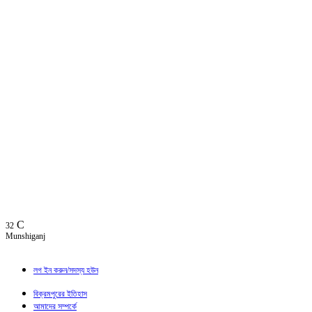
C
32
Munshiganj
লগ ইন করুন/সদস্য হউন
বিক্রমপুরের ইতিহাস
আমাদের সম্পর্কে