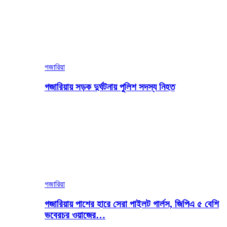
গজারিয়া
গজারিয়ায় সড়ক দুর্ঘটনায় পুলিশ সদস্য নিহত
গজারিয়া
গজারিয়ায় পাশের হারে সেরা পাইলট গার্লস, জিপিএ ৫ বেশি
ভবেরচর ওয়াজের…