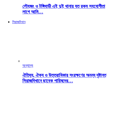
লৌহজং ও টঙ্গিবাড়ী এই দুই থানায় যত রকম সহযোগীতা
লাগে আমি…
সিরাজদিখান
অন্যান্য
ঐতিহ্য, ঐক্য ও উত্তরাধিকার সংরক্ষণের অনন্য দৃষ্টান্ত
সিরাজদিখানে ছাবেক পারিষদের…