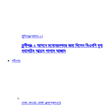
মুন্সিগঞ্জ(আসন-২)
মুন্সীগঞ্জ-২ আসনে মনোনয়নপত্র জমা দিলেন বিএনপি যুগ্ম
মহাসচিব আব্দুস সালাম আজাদ
শ্রীনগর
ঢাকা–মাওয়া–ভাঙ্গা এক্সপ্রেসওয়ে