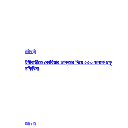
টঙ্গীবাড়ী
টঙ্গীবাড়ীতে কোরিয়ার ডাক্তার দিয়ে ৫৫০ জনকে চক্ষু
চকিৎিসা
টঙ্গীবাড়ী