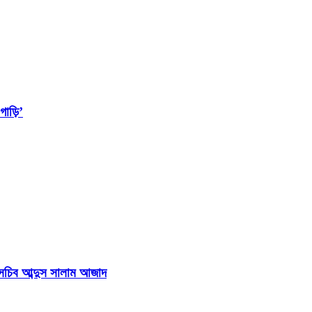
াড়ি’
হাসচিব আব্দুস সালাম আজাদ