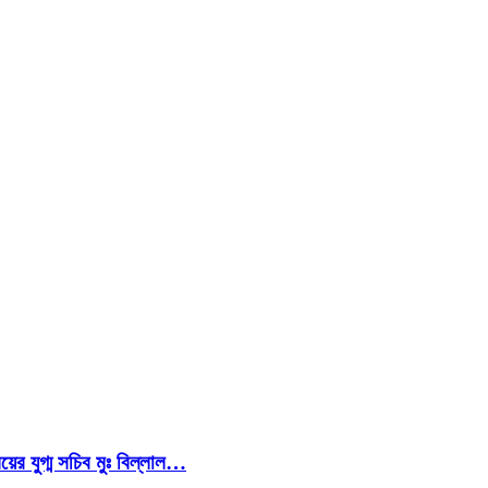
য়ের যুগ্ম সচিব মুঃ বিল্লাল…