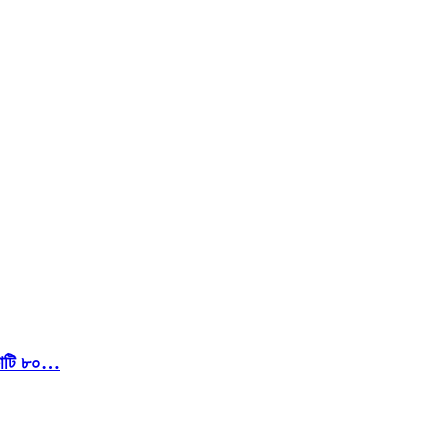
 কোটি ৮০…