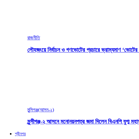
রাজনীতি
লৌহজংয়ে নির্বাচন ও গণভোটের প্রচারে ভ্রাম্যমাণ ‘ভোটের গ
মুন্সিগঞ্জ(আসন-২)
মুন্সীগঞ্জ-২ আসনে মনোনয়নপত্র জমা দিলেন বিএনপি যুগ্ম ম
শ্রীনগর