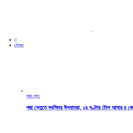
লৌহজং
পদ্মা সেতু
পদ্মা সেতুতে স্বস্তির ঈদযাত্রা, ২৪ ঘণ্টায় টোল আদায় ৪