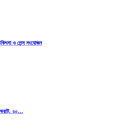
িকিৎসা ও লেন্স সংযোজন
মি ভরাট, ২০…