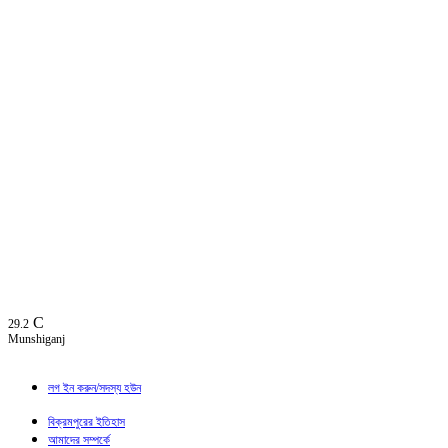
C
29.2
Munshiganj
লগ ইন করুন/সদস্য হউন
বিক্রমপুরের ইতিহাস
আমাদের সম্পর্কে