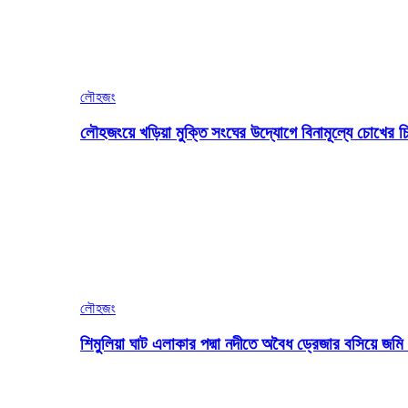
লৌহজং
লৌহজংয়ে খড়িয়া মুক্তি সংঘের উদ্যোগে বিনামূল্যে চোখের চ
লৌহজং
শিমুলিয়া ঘাট এলাকার পদ্মা নদীতে অবৈধ ড্রেজার বসিয়ে জ