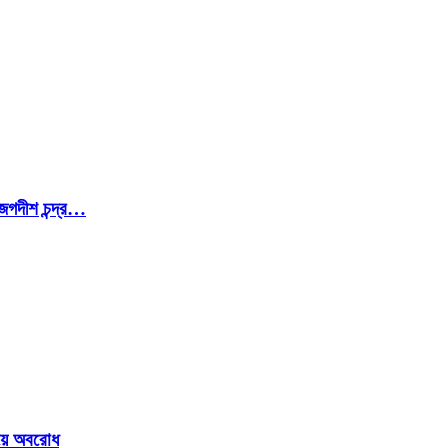
জগদীশ চন্দ্র…
ওয়ে অবরোধ