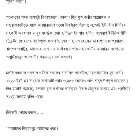
গ্রহণ করেন।
গতকালের খাদ
্য সামগ্রী বিতরণকালে, রমজান ফ্রি ফুড কর্নার আয়োজক ও
সহায়তাকারীদের সাথে অন
্যান
্যদের মধ
্যে উপস্থিত ছিলেন; এ.আই.ইউ.বি’র সিনিয়র
সহকারী অধ
্যাপক ও যুব সংগঠক, মোঃ হামিদুল ইসলাম হামিদ; প্রমায়ণ ইউনিভার্সিটি
স্টুডেন্টস ফোরামের প্রতিষ্ঠাতা সভাপতি, মোঃ শাহাদাত হোসেন আকাশ; এবং প্রমায়ণ,
বালাশুর প্লাটুন, আদেভার, বাগান বাড়ি ঐক্য সংগঠনসহ স্থানীয় অন
্যান
্য সংগঠনের
ভলান্টিয়ারবৃন্দ ও স্থানীয় গন
্যমান
্য ব
্যাক্তিবর্গ।
চলতি রমজানে গতকাল পর্যন্ত সকলের সম্মিলিত প্রচেষ্টায়, “রমজান ফ্রি ফুড কর্নার
২০২২ ইং” এর মাধ্যমে সর্বোমোট প্রায় ৩,৯৫৫ জনেরও বেশি মানুষ উপকৃত হয়েছেন।
দিন যতোই গড়াচ্ছে, রমজান ফুড কর্নারের কার্যক্রম বিষয়ে মানুষের আগ্রহ এবং গ্রহীতার
সংখ্যা ততোই বৃদ্ধি পাচ্ছে।
নিউজটি শেয়ার করুন .. ..
‘‘আমাদের বিক্রমপুর-আমাদের খবর।