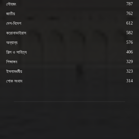
787
লৌহজং
762
জাতীয়
612
দেশ-বিদেশ
582
করোনাভাইরাস
576
অন্যান্য
406
শিল্প ও সাহিত্য
329
শিক্ষাঙ্গন
323
ইসলামধর্মীয়
314
শোক সংবাদ