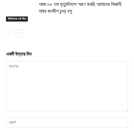
আজ ৮৮ তম মৃত্যুদিবসে স্মরণ করছি আমাদের বিজ্ঞানী
স্যার জগদীশ চন্দ্র বসু
ইতিহাসের এই দিনে
একটি উত্তর দিন