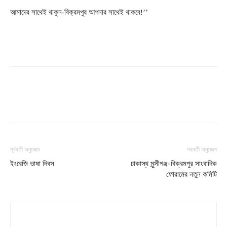
আমাদের সাথেই থাকুন-বিক্রমপুর আপনার সাথেই থাকবে!’’
পূর্ববর্তী অনুচ্ছেদ
পরবর্তী অনুচ্ছেদ
ইংরেজি ভাষা দিবস
ঢাকাস্থ মুন্সীগঞ্জ-বিক্রমপুর সাংবাদিক
ফোরামের নতুন কমিটি