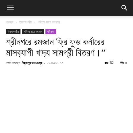
প্রচ্ছদ
ইসলামধর্মীয়
পবিত্র মাহে রমজান
ইসলামধর্মীয়
পবিত্র মাহে রমজান
শ্রীনগর
শ্রীনগরে রমজান ফ্রি ফুড কর্নারের
মাসব‍্যাপী খাদ‍্য সামগ্রী বিতরণ।”
পোস্ট করেছেন
বিক্রমপুর খবর ডেস্ক
-
52
27/04/2022
0