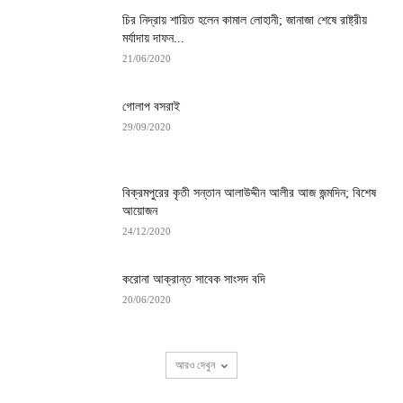
চির নিদ্রায় শায়িত হলেন কামাল লোহানী; জানাজা শেষে রাষ্ট্রীয়
মর্যাদায় দাফন...
21/06/2020
গোলাপ বসরাই
29/09/2020
বিক্রমপুরের কৃতী সন্তান আলাউদ্দীন আলীর আজ জন্মদিন; বিশেষ
আয়োজন
24/12/2020
করোনা আক্রান্ত সাবেক সাংসদ বদি
20/06/2020
আরও দেখুন