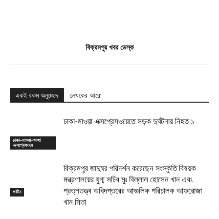
বিক্রমপুর খবর ডেস্ক
একই রকম অনুচ্ছেদ
লেখকের আরো
ঢাকা-মাওয়া এক্সপ্রেসওয়েতে সড়ক দুর্ঘটনায় নিহত ১
ঢাকা–মাওয়া–ভাঙ্গা
এক্সপ্রেসওয়ে
বিক্রমপুর জাদুঘর পরিদর্শন করেছেন সংস্কৃতি বিষয়ক
মন্ত্রণালয়ের যুগ্ম সচিব মুঃ বিল্লাল হোসেন খান এবং
প্রত্নতত্ত্ব অধিদপ্তরের আঞ্চলিক পরিচালক আফরোজা
পর্যটন
খান মিতা