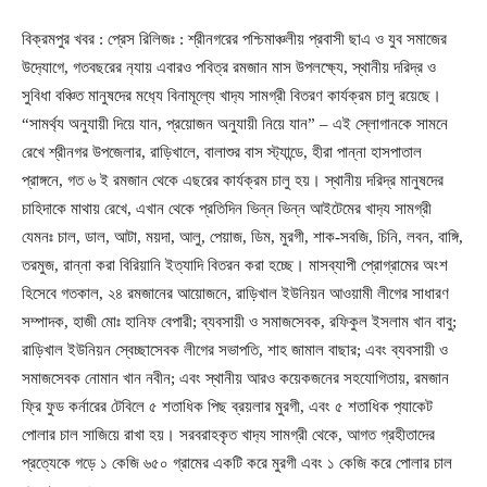
বিক্রমপুর খবর : প্রেস রিলিজঃ : শ্রীনগরের পশ্চিমাঞ্চলীয় প্রবাসী ছাএ ও যুব সমাজের
উদ
্যোগে, গতবছরের ন
্যায় এবারও পবিত্র রমজান মাস উপলক্ষ্যে, স্থানীয় দরিদ্র ও
সুবিধা বঞ্চিত মানুষদের মধ
্যে বিনামূল্যে খাদ
্য সামগ্রী বিতরণ কার্যক্রম চালু রয়েছে।
“সামর্থ্য অনুযায়ী দিয়ে যান, প্রয়োজন অনুযায়ী নিয়ে যান” – এই স্লোগানকে সামনে
রেখে শ্রীনগর উপজেলার, রাড়িখালে, বালাশুর বাস স্ট
্যান্ডে, হীরা পান্না হাসপাতাল
প্রাঙ্গনে, গত ৬ ই রমজান থেকে এছরের কার্যক্রম চালু হয়। স্থানীয় দরিদ্র মানুষদের
চাহিদাকে মাথায় রেখে, এখান থেকে প্রতিদিন ভিন্ন ভিন্ন আইটেমের খাদ
্য সামগ্রী
যেমনঃ চাল, ডাল, আটা, ময়দা, আলু, পেয়াজ, ডিম, মুরগী, শাক-সবজি, চিনি, লবন, বাঙ্গি,
তরমুজ, রান্না করা বিরিয়ানি ইত্যাদি বিতরন করা হচ্ছে। মাসব্যাপী প্রোগ্রামের অংশ
হিসেবে গতকাল, ২৪ রমজানের আয়োজনে, রাড়িখাল ইউনিয়ন আওয়ামী লীগের সাধারণ
সম্পাদক, হাজী মোঃ হানিফ বেপারী; ব্যবসায়ী ও সমাজসেবক, রফিকুল ইসলাম খান বাবু;
রাড়িখাল ইউনিয়ন স্বেচ্ছাসেবক লীগের সভাপতি, শাহ জামাল বাছার; এবং ব্যবসায়ী ও
সমাজসেবক নোমান খান নবীন; এবং স্থানীয় আরও কয়েকজনের সহযোগিতায়, রমজান
ফ্রি ফুড কর্নারের টেবিলে ৫ শতাধিক পিছ ব্রয়লার মুরগী, এবং ৫ শতাধিক প
্যাকেট
পোলার চাল সাজিয়ে রাখা হয়। সরবরাহকৃত খাদ
্য সামগ্রী থেকে, আগত গ্রহীতাদের
প্রত্যেকে গড়ে ১ কেজি ৬৫০ গ্রামের একটি করে মুরগী এবং ১ কেজি করে পোলার চাল