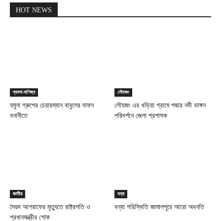
HOT NEWS
ব্যবসা-বাণিজ্য
লৌহজং
যমুনা গ্রুপের চেয়ারম্যান বাবুলের দাফন
লৌহজং এর খড়িয়া গ্রামে পদ্মার নদী ভাঙ্গন
বনানীতে
পরিদর্শনে জেলা প্রশাসক
জাতীয়
বন্যা
সৈয়দ আশরাফের মৃত্যুতে রাষ্ট্রপতি ও
বন্যা পরিস্থিতি জামালপুরে আরো অবনতি
প্রধানমন্ত্রীর শোক