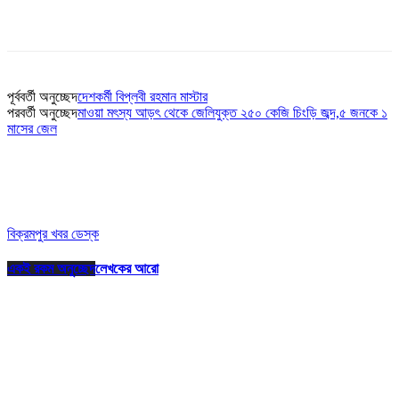
পূর্ববর্তী অনুচ্ছেদ
দেশকর্মী বিপ্লবী রহমান মাস্টার
পরবর্তী অনুচ্ছেদ
মাওয়া মৎস্য আড়ৎ থেকে জেলিযুক্ত ২৫০ কেজি চিংড়ি জব্দ,৫ জনকে ১
মাসের জেল
বিক্রমপুর খবর ডেস্ক
একই রকম অনুচ্ছেদ
লেখকের আরো