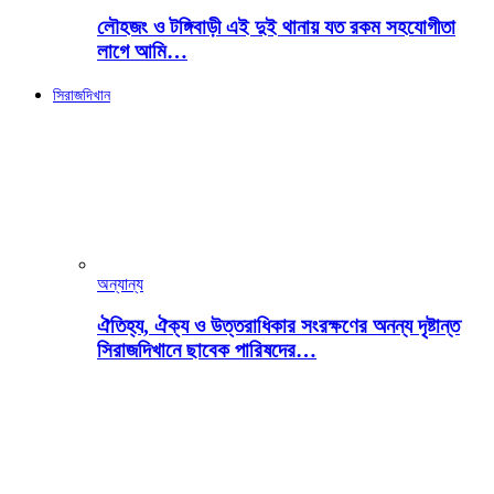
লৌহজং ও টঙ্গিবাড়ী এই দুই থানায় যত রকম সহযোগীতা
লাগে আমি…
সিরাজদিখান
অন্যান্য
ঐতিহ্য, ঐক্য ও উত্তরাধিকার সংরক্ষণের অনন্য দৃষ্টান্ত
সিরাজদিখানে ছাবেক পারিষদের…