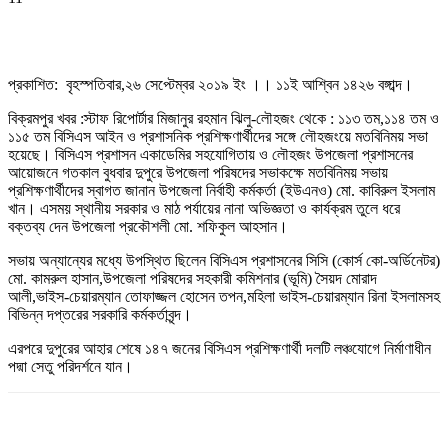
প্রকাশিত: বৃহস্পতিবার,২৬ সেপ্টেম্বর ২০১৯ ইং ।। ১১ই আশ্বিন ১৪২৬ বঙ্গাব্দ।
বিক্রমপুর খবর :স্টাফ রিপোর্টার মিজানুর রহমান ঝিলু-লৌহজং থেকে :
১১৩ তম,১১৪ তম ও
১১৫ তম বিসিএস আইন ও প্রশাসনিক প্রশিক্ষণার্থীদের সঙ্গে লৌহজংয়ে মতবিনিময় সভা
হয়েছে। বিসিএস প্রশাসন একাডেমির সহযোগিতায় ও লৌহজং উপজেলা প্রশাসনের
আয়োজনে গতকাল বুধবার দুপুরে উপজেলা পরিষদের সভাকক্ষে মতবিনিময় সভায়
প্রশিক্ষণার্থীদের স্বাগত জানান উপজেলা নির্বাহী কর্মকর্তা (ইউএনও) মো. কাবিরুল ইসলাম
খান। এসময় স্থানীয় সরকার ও মাঠ পর্যায়ের নানা অভিজ্ঞতা ও কার্যক্রম তুলে ধরে
বক্তব্য দেন উপজেলা প্রকৌশলী মো. শফিকুল আহসান।
সভায় অন্যান্যের মধ্যে উপস্থিত ছিলেন বিসিএস প্রশাসনের সিসি (কোর্স কো-অর্ডিনেটর)
মো. কামরুল হাসান,উপজেলা পরিষদের সহকারী কমিশনার (ভূমি) সৈয়দ মোরাদ
আলী,ভাইস-চেয়ারম্যান তোফাজ্জল হোসেন তপন,মহিলা ভাইস-চেয়ারম্যান রিনা ইসলামসহ
বিভিন্ন দপ্তরের সরকারি কর্মকর্তাবৃন্দ।
এরপরে দুপুরের আহার শেষে ১৪৭ জনের বিসিএস প্রশিক্ষণার্থী দলটি লঞ্চযোগে নির্মাণাধীন
পদ্মা সেতু পরিদর্শনে যান।