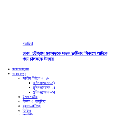
গজারিয়া
ঢাকা -চট্টগ্রাম মহাসড়কে সড়ক দুর্ঘটনায় পিকাপে আটকে
পড়া চালককে উদ্ধার
করোনাভাইরাস
আরও দেখুন
জাতীয় নির্বাচন ২০১৮
মুন্সিগঞ্জ(আসন-১)
মুন্সিগঞ্জ(আসন-২)
মুন্সিগঞ্জ(আসন-৩)
ইসলামধর্মীয়
বিজ্ঞান ও প্রযুক্তি
ব্যবসা-বাণিজ্য
ভিডিও