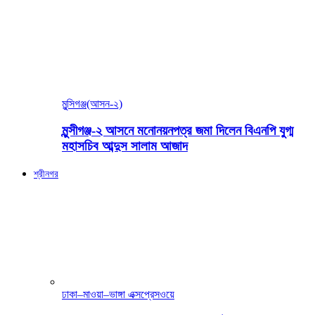
মুন্সিগঞ্জ(আসন-২)
মুন্সীগঞ্জ-২ আসনে মনোনয়নপত্র জমা দিলেন বিএনপি যুগ্ম
মহাসচিব আব্দুস সালাম আজাদ
শ্রীনগর
ঢাকা–মাওয়া–ভাঙ্গা এক্সপ্রেসওয়ে