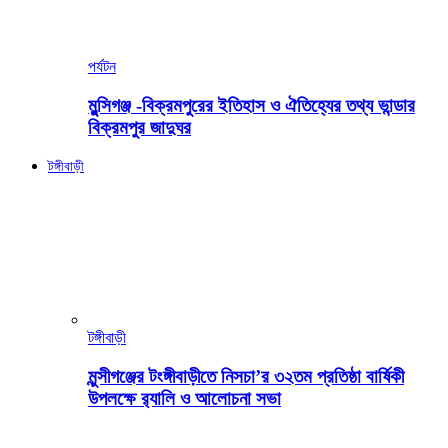
পর্যটন
মুন্সিগঞ্জ -বিক্রমপুরের ইতিহাস ও ঐতিহ্যের তথ্য ভান্ডার
বিক্রমপুর জাদুঘর
টঙ্গীবাড়ী
টঙ্গীবাড়ী
মুন্সীগঞ্জের টংঙ্গীবাড়ীতে নিসচা’র ৩২তম প্রতিষ্ঠা বার্ষিকী
উপলক্ষে র‍্যালি ও আলোচনা সভা