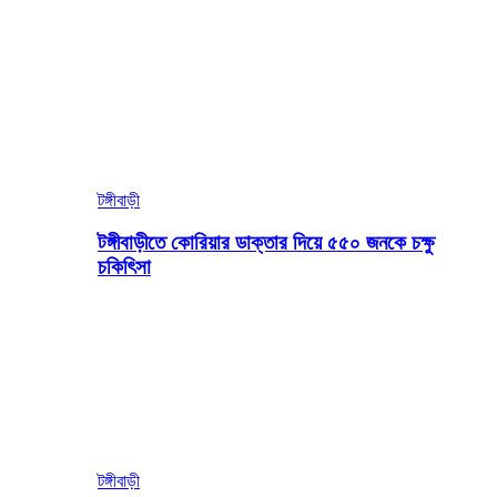
টঙ্গীবাড়ী
টঙ্গীবাড়ীতে কোরিয়ার ডাক্তার দিয়ে ৫৫০ জনকে চক্ষু
চকিৎিসা
টঙ্গীবাড়ী