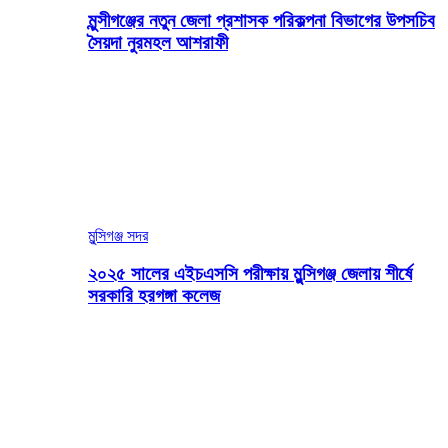
মুন্সীগঞ্জের নতুন জেলা প্রশাসক পরিকল্পনা বিভাগের উপসচিব
সৈয়দা নুরমহল আশরাফী
মুন্সিগঞ্জ সদর
২০২৫ সালের এইচএসসি পরীক্ষায় মুন্সিগঞ্জ জেলায় শীর্ষে
সরকারি হরগঙ্গা কলেজ