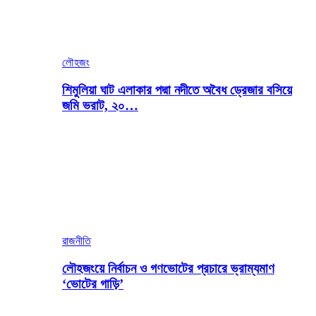
লৌহজং
শিমুলিয়া ঘাট এলাকার পদ্মা নদীতে অবৈধ ড্রেজার বসিয়ে
জমি ভরাট, ২০…
রাজনীতি
লৌহজংয়ে নির্বাচন ও গণভোটের প্রচারে ভ্রাম্যমাণ
‘ভোটের গাড়ি’