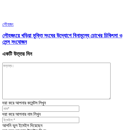
লৌহজং
লৌহজংয়ে খড়িয়া মুক্তি সংঘের উদ্যোগে বিনামূল্যে চোখের চিকিৎসা ও
লেন্স সংযোজন
একটি উত্তর দিন
দয়া করে আপনার কমেন্টস লিখুন
দয়া করে আপনার নাম লিখুন
আপনি ভুল ইমেইল দিয়েছেন