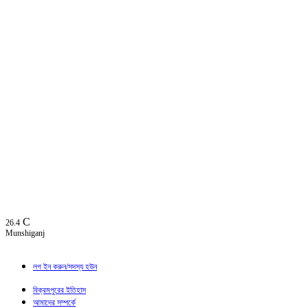
C
26.4
Munshiganj
লগ ইন করুন/সদস্য হউন
বিক্রমপুরের ইতিহাস
আমাদের সম্পর্কে