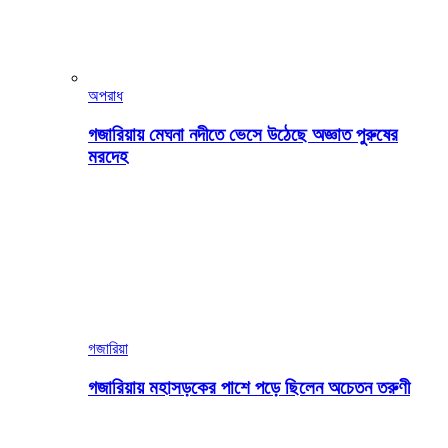
অপরাধ
গজারিয়ায় মেঘনা নদীতে ভেসে উঠেছে অজ্ঞাত পুরুষের
মরদেহ
গজারিয়া
গজারিয়ায় মহাসড়কের পাশে পড়ে ছিলেন অচেতন তরুণী