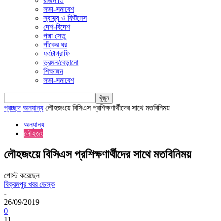
রাজনীতি
সভা-সমাবেশ
স্বাস্থ্য ও ফিটনেস
দেশ-বিদেশ
পদ্মা সেতু
পাঁকের ঘর
ফটোগ্রাফি
ভ্রমন/বেড়ানো
শিক্ষাঙ্গন
সভা-সমাবেশ
প্রচ্ছদ
অন্যান্য
লৌহজংয়ে বিসিএস প্রশিক্ষণার্থীদের সাথে মতবিনিময়
অন্যান্য
লৌহজং
লৌহজংয়ে বিসিএস প্রশিক্ষণার্থীদের সাথে মতবিনিময়
পোস্ট করেছেন
বিক্রমপুর খবর ডেস্ক
-
26/09/2019
0
11