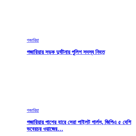
গজারিয়া
গজারিয়ায় সড়ক দুর্ঘটনায় পুলিশ সদস্য নিহত
গজারিয়া
গজারিয়ায় পাশের হারে সেরা পাইলট গার্লস, জিপিএ ৫ বেশি
ভবেরচর ওয়াজের…