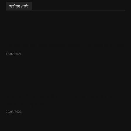
জনপ্রিয় পোস্ট
“রাব্বির হাম হুমা কামা রাব্বায়ানি সাগীরা” – মা বাবার জন্য দোয়া
16/02/2021
করোনায় লৌহজংয়ের কাজীর পাগলা গ্রামের বাবা ও তার ছেলে
আমেরিকাতে মৃত্যুবরণ!...
29/03/2020