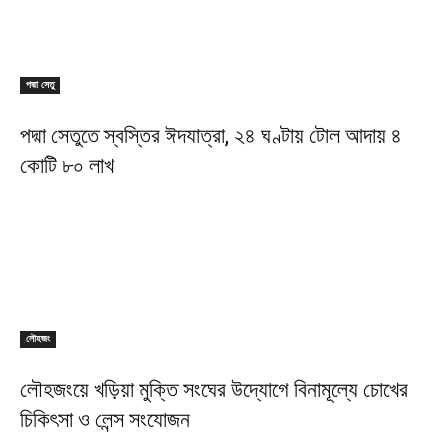
পদ্মা সেতু
পদ্মা সেতুতে স্বস্তির ঈদযাত্রা, ২৪ ঘণ্টায় টোল আদায় ৪
কোটি ৮০ লাখ
লৌহজং
লৌহজংয়ে খড়িয়া মুক্তি সংঘের উদ্যোগে বিনামূল্যে চোখের
চিকিৎসা ও লেন্স সংযোজন