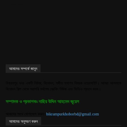
314
শোক সংবাদ
আমাদের সম্পর্কে জানুন
বিক্রমপুর খবর একটি নিউজ, বিনোদন, সঙ্গীত ফ্যাশন বিষয়ক ওয়েবসাইট। আমরা আপনাকে
বিনোদন শিল্প থেকে সরাসরি সর্বশেষ ব্রেকিং নিউজ এবং ভিডিও প্রদান করব।
সম্পাদক ও প্রকাশকঃ নাছির উদ্দিন আহমেদ জুয়েল
আমাদের সাথে যোগাযোগ করুন:
bikrampurkhoborbd@gmail.com
আমাদের অনুসরণ করুন