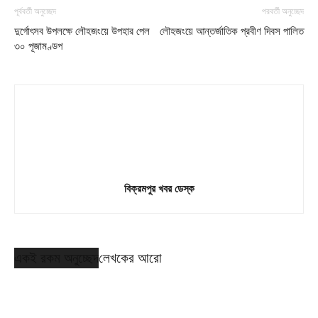
পূর্ববর্তী অনুচ্ছেদ
পরবর্তী অনুচ্ছেদ
দুর্গোৎসব উপলক্ষে লৌহজংয়ে উপহার পেল
লৌহজংয়ে আন্তর্জাতিক প্রবীণ দিবস পালিত
৩০ পূজামণ্ডপ
বিক্রমপুর খবর ডেস্ক
একই রকম অনুচ্ছেদ
লেখকের আরো