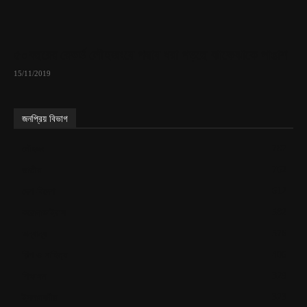
৫০বছরের রেকর্ড লৌহজংয়ে পদ্মায় ধরা পড়ছে ঝাকেঝাকে পাঙাশ
15/11/2019
জনপ্রিয় বিভাগ
787
লৌহজং
762
জাতীয়
612
দেশ-বিদেশ
582
করোনাভাইরাস
576
অন্যান্য
406
শিল্প ও সাহিত্য
329
শিক্ষাঙ্গন
323
ইসলামধর্মীয়