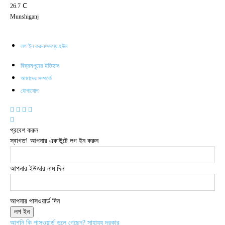
C
26.7
Munshiganj
লগ ইন করুন/সদস্য হউন
বিক্রমপুরের ইতিহাস
আমাদের সম্পর্কে
যোগাযোগ
প্রবেশ করুন
স্বাগত! আপনার একাউন্টে লগ ইন করুন
আপনার ইউজার নাম দিন
আপনার পাসওয়ার্ড দিন
আপনি কি পাসওয়ার্ড ভুলে গেছেন? সাহায্য দরকার