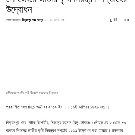
উদ্বোধন
পোস্ট করেছেন
বিক্রমপুর খবর ডেস্ক
-
66
01/10/2019
0
লৌহজংয়ে জাতীয় কৃমি নিয়ন্ত্রণ সপ্তাহের উদ্বোধন
প্রকাশিত:মঙ্গলবার,১ অক্টোবর ২০১৯ ইং ।। ১৬ই আশ্বিন ১৪২৬ বঙ্গাব্দ।
বিক্রমপুর খবর :স্টাফ রিপোর্টার, মিজানুর রহমান ঝিলু লৌহজং : লৌহজংয়ে ৫ থেকে ১৬
বছরের শিশুদের জাতীয় কৃমি নিয়ন্ত্রণ সপ্তাহ ২০১৯ উদ্বোধন করা হয়েছে। মঙ্গলবার