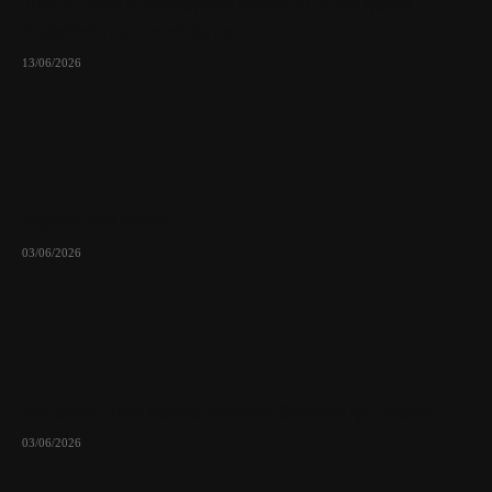
ঐতিহ্য, ঐক্য ও উত্তরাধিকার সংরক্ষণের অনন্য দৃষ্টান্ত
সিরাজদিখানে ছাবেক পারিষদের...
13/06/2026
বিদ্যুতের দাম বাড়ালো
03/06/2026
শিশু রামিসা হত্যা মামলার যুক্তিতর্ক উপস্থাপন বৃহস্পতিবার
03/06/2026