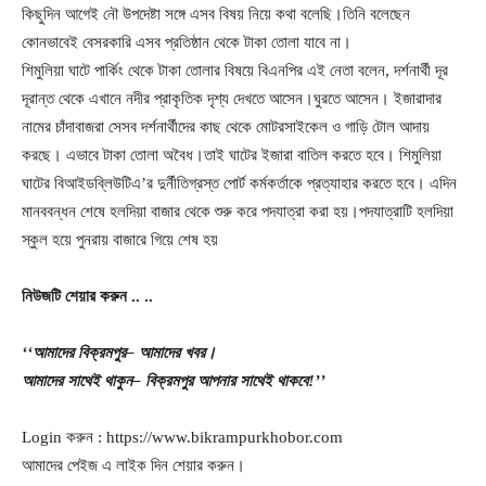
কিছুদিন আগেই নৌ উপদেষ্টা সঙ্গে এসব বিষয় নিয়ে কথা বলেছি।তিনি বলেছেন
কোনভাবেই বেসরকারি এসব প্রতিষ্ঠান থেকে টাকা তোলা যাবে না।
শিমুলিয়া ঘাটে পার্কিং থেকে টাকা তোলার বিষয়ে বিএনপির এই নেতা বলেন, দর্শনার্থী দূর
দূরান্ত থেকে এখানে নদীর প্রাকৃতিক দৃশ্য দেখতে আসেন।ঘুরতে আসেন। ইজারাদার
নামের চাঁদাবাজরা সেসব দর্শনার্থীদের কাছ থেকে মোটরসাইকেল ও গাড়ি টোল আদায়
করছে। এভাবে টাকা তোলা অবৈধ।তাই ঘাটের ইজারা বাতিল করতে হবে। শিমুলিয়া
ঘাটের বিআইডব্লিউটিএ’র দুর্নীতিগ্রস্ত পোর্ট কর্মকর্তাকে প্রত্যাহার করতে হবে। এদিন
মানববন্ধন শেষে হলদিয়া বাজার থেকে শুরু করে পদযাত্রা করা হয়।পদযাত্রাটি হলদিয়া
স্কুল হয়ে পুনরায় বাজারে গিয়ে শেষ হয়
নিউজটি
শেয়ার
করুন
..
..
‘‘আমাদের
বিক্রমপুর
– আমাদের
খবর।
আমাদের
সাথেই
থাকুন
– বিক্রমপুর
আপনার
সাথেই
থাকবে
!’’
Login করুন : https://www.bikrampurkhobor.com
আমাদের পেইজ এ লাইক দিন শেয়ার করুন।