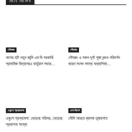
HOT NEWS
লৌহজং
লৌহজং
নাগের হাট নতুন কান্দি এম বি সরকারি
লৌহজং এ সকল দূর্গা পূজা মন্ডব পরিদর্শন
প্রাথমিক বিদ্যালয়এ ভার্চুয়াল সভার...
করেন সংসদ সদস্য অধ্যাপিকা...
একুশে গ্রন্থমেলা
দেশ-বিদেশ
একুশে গ্রন্থমেলা: বেড়েছে পরিসর, বেড়েছে
সৌদি আরবে ব্যাপক তুষারপাত
প্রকাশনা সংস্থা