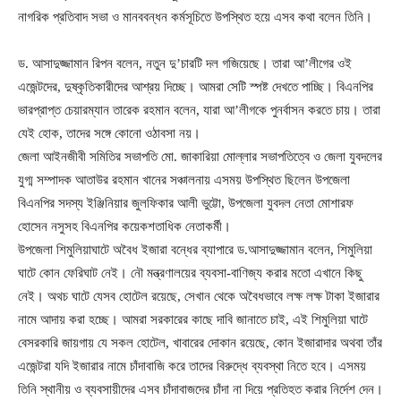
নাগরিক প্রতিবাদ সভা ও মানববন্ধন কর্মসূচিতে উপস্থিত হয়ে এসব কথা বলেন তিনি।
ড. আসাদুজ্জামান রিপন বলেন, নতুন দু’চারটি দল গজিয়েছে। তারা আ’লীগের ওই
এজেন্টদের, দুষ্কৃতিকারীদের আশ্রয় দিচ্ছে। আমরা সেটি স্পষ্ট দেখতে পাচ্ছি। বিএনপির
ভারপ্রাপ্ত চেয়ারম্যান তারেক রহমান বলেন, যারা আ’লীগকে পুনর্বাসন করতে চায়। তারা
যেই হোক, তাদের সঙ্গে কোনো ওঠাবসা নয়।
জেলা আইনজীবী সমিতির সভাপতি মো. জাকারিয়া মোল্লার সভাপতিত্বে ও জেলা যুবদলের
যুগ্ম সম্পাদক আতাউর রহমান খানের সঞ্চালনায় এসময় উপস্থিত ছিলেন উপজেলা
বিএনপির সদস্য ইঞ্জিনিয়ার জুলফিকার আলী ভুট্টো, উপজেলা যুবদল নেতা মোশারফ
হোসেন নসুসহ বিএনপির কয়েকশতাধিক নেতাকর্মী।
উপজেলা শিমুলিয়াঘাটে অবৈধ ইজারা বন্ধের ব্যাপারে ড.আসাদুজ্জামান বলেন, শিমুলিয়া
ঘাটে কোন ফেরিঘাট নেই। নৌ মন্ত্রণালয়ের ব্যবসা-বাণিজ্য করার মতো এখানে কিছু
নেই। অথচ ঘাটে যেসব হোটেল রয়েছে, সেখান থেকে অবৈধভাবে লক্ষ লক্ষ টাকা ইজারার
নামে আদায় করা হচ্ছে। আমরা সরকারের কাছে দাবি জানাতে চাই, এই শিমুলিয়া ঘাটে
বেসরকারি জায়গায় যে সকল হোটেল, খাবারের দোকান রয়েছে, কোন ইজারাদার অথবা তাঁর
এজেন্টরা যদি ইজারার নামে চাঁদাবাজি করে তাদের বিরুদ্ধে ব্যবস্থা নিতে হবে। এসময়
তিনি স্থানীয় ও ব্যবসায়ীদের এসব চাঁদাবাজদের চাঁদা না দিয়ে প্রতিহত করার নির্দেশ দেন।