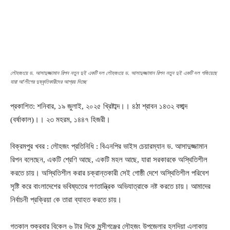
লৌহজংয়ে ড. আসাদুজ্জামান রিপন নতুন দুই একটি দল লৌহজংয়ে ড. আসাদুজ্জামান রিপন নতুন দুই একটি দল গজিয়েছে
যারা আ’লীগের দুষ্কৃতিকারীদের আশ্রয় দিচ্ছে
প্রকাশিত: শনিবার, ১৯ জুলাই, ২০২৫ খ্রিষ্টাব্দ।। ৪ঠা শ্রাবন ১৪৩২ বঙ্গাব্দ
(বর্ষাকাল)।। ২৩ মহরম, ১৪৪৭ হিজরী।
বিক্রমপুর খবর : লৌহজং প্রতিনিধি : বিএনপির ভাইস চেয়ারম্যান ড. আসাদুজ্জামান
রিপন বলেছেন, একটি শ্রেণি আছে, একটি মহল আছে, যারা সরকারকে অস্থিতিশীল
করতে চায়। অস্থিতিশীল করার চক্রান্তকারী সেই গোষ্ঠী দেশে অস্থিতিশীল পরিবেশ
সৃষ্টি করে বাংলাদেশের ভবিষ্যতের গণতান্ত্রিক অভিযাত্রাকে নষ্ট করতে চায়। আমাদের
নির্বাচনী প্রক্রিয়া কে তারা ব্যাহত করতে চায়।
গতকাল শুক্রবার বিকেল ৬ টার দিকে মুন্সীগঞ্জের লৌহজং উপজেলার হলদিয়া এলাকায়