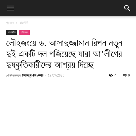
প্রচ্ছদ
রাজনীতি
রাজনীতি
লৌহজং
লৌহজংয়ে ড. আসাদুজ্জামান রিপন নতুন
দুই একটি দল গজিয়েছে যারা আ’লীগের
দুষ্কৃতিকারীদের আশ্রয় দিচ্ছে
পোস্ট করেছেন
বিক্রমপুর খবর ডেস্ক
-
3
19/07/2025
0