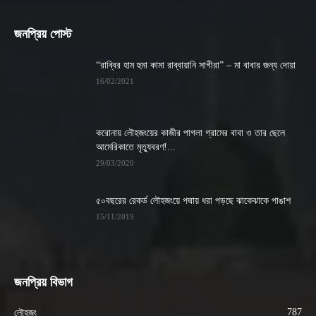
জনপ্রিয় পোস্ট
“রাব্বির হাম হুমা কামা রাব্বায়ানি সাগীরা” – মা বাবার জন্য দোয়া
16/02/2021
করোনায় লৌহজংয়ের কাজীর পাগলা গ্রামের বাবা ও তার ছেলে
আমেরিকাতে মৃত্যুবরণ!...
29/03/2020
৫০বছরের রেকর্ড লৌহজংয়ে পদ্মায় ধরা পড়ছে ঝাকেঝাকে পাঙাশ
15/11/2019
জনপ্রিয় বিভাগ
787
লৌহজং