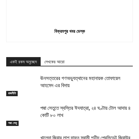
বিক্রমপুর খবর ডেস্ক
একই রকম অনুচ্ছেদ
লেখকের আরো
ঊনসত্তরের গণঅভ্যুত্থানের মহানায়ক তোফায়েল
আহমেদ এর বিদায়
রাজনীতি
পদ্মা সেতুতে স্বস্তির ঈদযাত্রা, ২৪ ঘণ্টায় টোল আদায় ৪
কোটি ৮০ লাখ
পদ্মা সেতু
খালেদা জিয়ার লাশ দাফন স্বামী শহীদ প্রেসিডেন্ট জিয়াউর