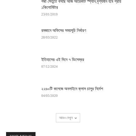
পদ্মা সেতুতে বসছে আজ আরেকটি স্প্যান,দৃশ্যমান হবে প্রায়
১কিলোমিটার
23/01/2019
রমজানে অফিসের সময়সূচি নির্ধারণ
28/03/2022
ইতিহাসের এই দিনে ৭ ডিসেম্বর
07/12/2024
২২৬০টি কলেজে অনলাইনে ক্লাস চালুর নির্দেশ
04/05/2020
আরও দেখুন