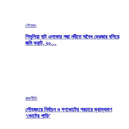
লৌহজং
শিমুলিয়া ঘাট এলাকার পদ্মা নদীতে অবৈধ ড্রেজার বসিয়ে
জমি ভরাট, ২০…
রাজনীতি
লৌহজংয়ে নির্বাচন ও গণভোটের প্রচারে ভ্রাম্যমাণ
‘ভোটের গাড়ি’