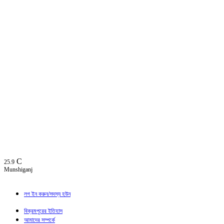
C
25.9
Munshiganj
লগ ইন করুন/সদস্য হউন
বিক্রমপুরের ইতিহাস
আমাদের সম্পর্কে