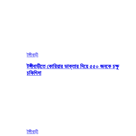
টঙ্গীবাড়ী
টঙ্গীবাড়ীতে কোরিয়ার ডাক্তার দিয়ে ৫৫০ জনকে চক্ষু
চকিৎিসা
টঙ্গীবাড়ী