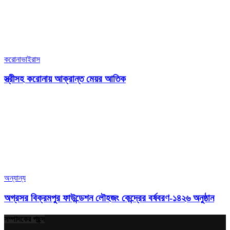
করোনাভাইরাস
স্ত্রীসহ করোনায় আক্রান্ত মেয়র আতিক
অন্যান্য
অগ্রসর বিক্রমপুর ফাউন্ডেশন লৌহজং কেন্দ্রের বর্ষবরণ-১৪২৬ অনুষ্ঠান
সম্পাদকের পছন্দ