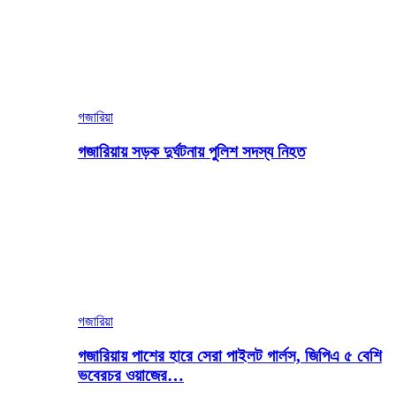
গজারিয়া
গজারিয়ায় সড়ক দুর্ঘটনায় পুলিশ সদস্য নিহত
গজারিয়া
গজারিয়ায় পাশের হারে সেরা পাইলট গার্লস, জিপিএ ৫ বেশি
ভবেরচর ওয়াজের…