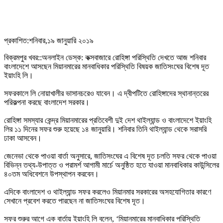
প্রকাশিত:শনিবার,১৯ জানুয়ারি ২০১৯
বিক্রমপুর খবর::অনলাইন ডেস্ক: কক্সবাজারে রোহিঙ্গা পরিস্থিতি দেখতে আজ শনিবার
বাংলাদেশে আসছেন মিয়ানমারের মানবাধিকার পরিস্থিতি বিষয়ক জাতিসংঘের বিশেষ দূত
ইয়াংহি লি।
সফরকালে লি নোয়াখালীর ভাসানচরেও যাবেন। এ দ্বীপটিতে রোহিঙ্গাদের স্থানান্তরের
পরিকল্পনা করছে বাংলাদেশ সরকার।
রোহিঙ্গা সমস্যার কেন্দ্র মিয়ানমারের প্রতিবেশী দুই দেশ থাইল্যান্ড ও বাংলাদেশে ইয়াংহি
লির ১১ দিনের সফর শুরু হয়েছে ১৪ জানুয়ারি। শনিবার তিনি থাইল্যান্ড থেকে সরাসরি
ঢাকা আসবেন।
জেনেভা থেকে পাওয়া বার্তা অনুসারে, জাতিসংঘের এ বিশেষ দূত চলতি সফর থেকে পাওয়া
বিভিন্ন তথ্য-উপাত্ত ও পরামর্শ আগামী মার্চে অনুষ্ঠিত হতে যাওয়া মানবাধিকার কাউন্সিলের
৪০তম অধিবেশনে উপস্থাপন করবেন।
এদিকে বাংলাদেশ ও থাইল্যান্ড সফর করলেও মিয়ানমার সরকারের অসহযোগিতার কারণে
সেখানে প্রবেশ করতে পারছেন না জাতিসংঘের বিশেষ দূত।
সফর শুরুর আগে এক বার্তায় ইয়াংহি লি বলেন, ‘মিয়ানমারের মানবাধিকার পরিস্থিতি