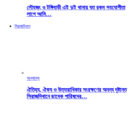
লৌহজং ও টঙ্গিবাড়ী এই দুই থানায় যত রকম সহযোগীতা
লাগে আমি…
সিরাজদিখান
অন্যান্য
ঐতিহ্য, ঐক্য ও উত্তরাধিকার সংরক্ষণের অনন্য দৃষ্টান্ত
সিরাজদিখানে ছাবেক পারিষদের…