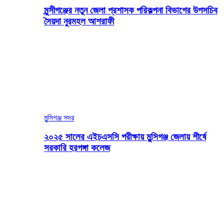
মুন্সীগঞ্জের নতুন জেলা প্রশাসক পরিকল্পনা বিভাগের উপসচিব
সৈয়দা নুরমহল আশরাফী
মুন্সিগঞ্জ সদর
২০২৫ সালের এইচএসসি পরীক্ষায় মুন্সিগঞ্জ জেলায় শীর্ষে
সরকারি হরগঙ্গা কলেজ