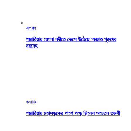
অপরাধ
গজারিয়ায় মেঘনা নদীতে ভেসে উঠেছে অজ্ঞাত পুরুষের
মরদেহ
গজারিয়া
গজারিয়ায় মহাসড়কের পাশে পড়ে ছিলেন অচেতন তরুণী