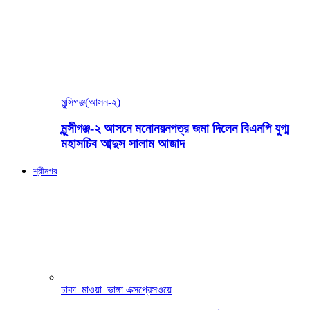
মুন্সিগঞ্জ(আসন-২)
মুন্সীগঞ্জ-২ আসনে মনোনয়নপত্র জমা দিলেন বিএনপি যুগ্ম
মহাসচিব আব্দুস সালাম আজাদ
শ্রীনগর
ঢাকা–মাওয়া–ভাঙ্গা এক্সপ্রেসওয়ে