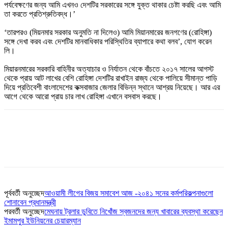
পর্যবেক্ষণের জন্য আমি এখনও দেশটির সরকারের সঙ্গে যুক্ত থাকার চেষ্টা করছি এবং আমি
তা করতে প্রতিশ্রুতিবদ্ধ।’
‘তারপরও (মিয়নমার সরকার অনুমতি না দিলেও) আমি মিয়ানমারের জনগণের (রোহিঙ্গা)
সঙ্গে দেখা করব এবং দেশটির মানবাধিকার পরিস্থিতির ব্যাপারে কথা বলব’, যোগ করেন
লি।
মিয়ারনমারের সরকারি বাহিনীর অত্যাচার ও নির্যাতন থেকে বাঁচতে ২০১৭ সালের আগস্ট
থেকে প্রায় আট লাখের বেশি রোহিঙ্গা দেশটির রাখাইন রাজ্য থেকে পালিয়ে সীমান্ত পাড়ি
দিয়ে প্রতিবেশী বাংলাদেশের কক্সবাজার জেলার বিভিন্ন স্থানে আশ্রয় নিয়েছে। আর এর
আগে থেকে আরো প্রায় চার লাখ রোহিঙ্গা এখানে বসবাস করছে।
পূর্ববর্তী অনুচ্ছেদ
আওয়ামী লীগের বিজয় সমাবেশ আজ -২০৪১ সনের কর্মপরিকল্পনাগুলো
শোনাবেন প্রধানমন্ত্রী
পরবর্তী অনুচ্ছেদ
মেঘনায় ট্রলার ডুবিতে নিখোঁজ স্বজনদের জন্য খাবারের ব্যবস্থা করেছেন
ইমামপুর ইউনিয়নের চেয়ারম্যান