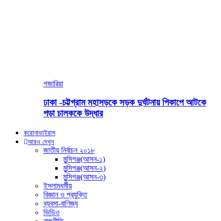
গজারিয়া
ঢাকা -চট্টগ্রাম মহাসড়কে সড়ক দুর্ঘটনায় পিকাপে আটকে
পড়া চালককে উদ্ধার
করোনাভাইরাস
আরও দেখুন
জাতীয় নির্বাচন ২০১৮
মুন্সিগঞ্জ(আসন-১)
মুন্সিগঞ্জ(আসন-২)
মুন্সিগঞ্জ(আসন-৩)
ইসলামধর্মীয়
বিজ্ঞান ও প্রযুক্তি
ব্যবসা-বাণিজ্য
ভিডিও