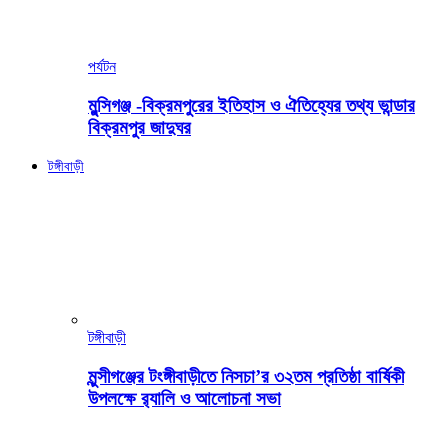
পর্যটন
মুন্সিগঞ্জ -বিক্রমপুরের ইতিহাস ও ঐতিহ্যের তথ্য ভান্ডার
বিক্রমপুর জাদুঘর
টঙ্গীবাড়ী
টঙ্গীবাড়ী
মুন্সীগঞ্জের টংঙ্গীবাড়ীতে নিসচা’র ৩২তম প্রতিষ্ঠা বার্ষিকী
উপলক্ষে র‍্যালি ও আলোচনা সভা