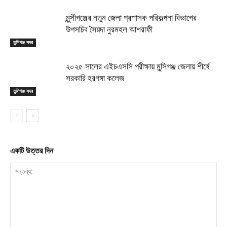
মুন্সীগঞ্জের নতুন জেলা প্রশাসক পরিকল্পনা বিভাগের
উপসচিব সৈয়দা নুরমহল আশরাফী
মুন্সিগঞ্জ সদর
২০২৫ সালের এইচএসসি পরীক্ষায় মুন্সিগঞ্জ জেলায় শীর্ষে
সরকারি হরগঙ্গা কলেজ
মুন্সিগঞ্জ সদর
একটি উত্তর দিন