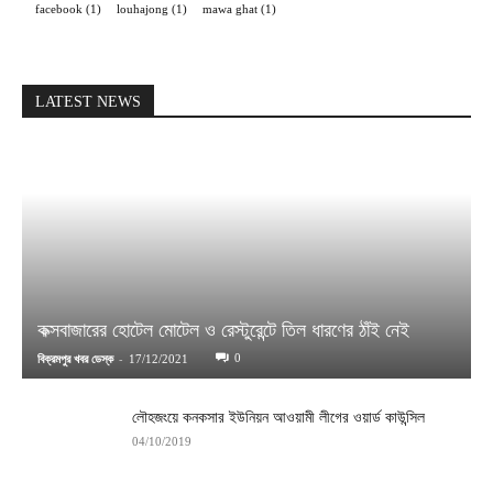
facebook
(1)
louhajong
(1)
mawa ghat
(1)
LATEST NEWS
কক্সবাজারের হোটেল মোটেল ও রেস্টুরেন্টে তিল ধারণের ঠাঁই নেই
-
0
বিক্রমপুর খবর ডেস্ক
17/12/2021
লৌহজংয়ে কনকসার ইউনিয়ন আওয়ামী লীগের ওয়ার্ড কাউন্সিল
04/10/2019