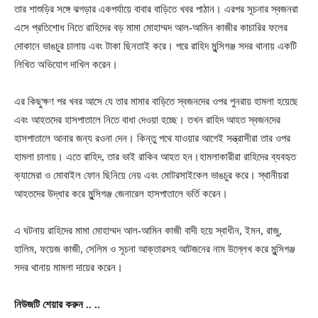
তার শাশুড়ির সঙ্গে ঝগড়ার একপর্যায়ে বাবার বাড়িতে খবর পাঠান। এরপর সূচনার স্বজনরা
এসে প্রতিশোধ নিতে রাহিদের বড় মামা মোহাম্মদ আল-আমিন কাজীর কাচারির ফলের
দোকানে ভাঙচুর চালায় এবং টাকা ছিনতাই করে। পরে রাহিদ মুন্সিগঞ্জ সদর থানায় একটি
লিখিত অভিযোগ দাখিল করেন।
এর কিছুক্ষণ পর খবর আসে যে তার মামার বাড়িতে স্বজনদের ওপর পুনরায় হামলা হয়েছে
এবং আহতদের হাসপাতালে নিতে বাধা দেওয়া হচ্ছে। তখন রাহিদ আহত স্বজনদের
হাসপাতালে আনার জন্য রওনা দেন। কিন্তু পথে যাওয়ার আগেই সন্ত্রাসীরা তার ওপর
হামলা চালায়। এতে রাহিদ, তার ভাই রাকিব আহত হন।হামলাকারীরা রাহিদের ব্যবহৃত
ক্যামেরা ও মোবাইল ফোন ছিনিয়ে নেয় এবং মোটরসাইকেল ভাঙচুর করে। স্থানীয়রা
আহতদের উদ্ধার করে মুন্সিগঞ্জ জেনারেল হাসপাতালে ভর্তি করেন।
এ ঘটনায় রাহিদের মামা মোহাম্মদ আল-আমিন কাজী বাদী হয়ে স্বাধীন, ইমন, রাজু,
হালিম, ফয়েজ কাজী, সেলিম ও সূচনা আক্তারসহ আটজনের নাম উল্লেখ করে মুন্সিগঞ্জ
সদর থানায় মামলা দায়ের করেন।
নিউজটি
শেয়ার
করুন
..
..