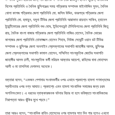
বিশেষ প্রতিনিধি ও দৈনিক মুন্সিগঞ্জের সময় পত্রিকার সম্পাদক মাইনউদ্দিন সুমন, দৈনিক
খোলা কাগজ পত্রিকার জেলা প্রতিনিধি মো. জসিম উদ্দিন, খবরপত্র পত্রিকার জেলা
প্রতিনিধি মো. হুমায়ুন, যমুনা টিভির জেলা প্রতিনিধি আরাফাত রায়হান সাকিব, চ্যানেল
টুয়েন্টিফোরের জেলা প্রতিনিধি শুভ ঘোষ, ইন্ডিপেনডেন্ট টেলিভিশনের জেলা প্রতিনিধি জিতু
রায়, দৈনিক বাংলা বাজার পত্রিকার জেলা প্রতিনিধি নাজির হোসেন, দৈনিক ভোরের
কাগজের জেলা প্রতিনিধি তোফাজ্জল হোসেন শিহাব, নিউজ সেভেন্টি ওয়ান ডট টিভির
সম্পাদক ও মুন্সিগঞ্জ জেলা অনলাইন প্রেসক্লাবের সভাপতি জাহাঙ্গীর আলম, মুন্সিগঞ্জ
জেলা প্রেসক্লাবের সভাপতি কামাল হোসেন, সম্মিলিত সাংস্কৃতিক জোটের সভাপতি
জাহাঙ্গীর আলম ঢালী, সাংস্কৃতিক কর্মী মরিয়ম আক্তার আয়েশা, রাহিদের বাবা মোহাম্মদ
আলী ও মা তাসলিমা বেগমসহ অনেকে।
বক্তারা বলেন, “একজন পেশাদার সংবাদকর্মীর ওপর এভাবে প্রকাশ্যে হামলা গণমাধ্যমের
স্বাধীনতার ওপর নগ্ন আঘাত। প্রকাশ্যে এমন হামলা সাংবাদিক সমাজের জন্য চরম
অশনিসংকেত। এ ধরনের ন্যাক্কারজনক ঘটনার বিচার না হলে ভবিষ্যতে সাংবাদিকদের
নিরাপত্তা আরও ঝুঁকির মুখে পড়বে।”
তারা আরও বলেন, “সাংবাদিক রাহিদ হোসেনের ওপর হামলার সাত দিন পার হলেও এখনো