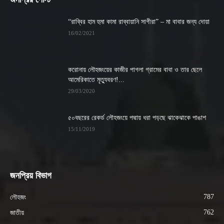
“রাব্বির হাম হুমা কামা রাব্বায়ানি সাগীরা” – মা বাবার জন্য দোয়া
16/02/2021
করোনায় লৌহজংয়ের কাজীর পাগলা গ্রামের বাবা ও তার ছেলে
আমেরিকাতে মৃত্যুবরণ!...
29/03/2020
৫০বছরের রেকর্ড লৌহজংয়ে পদ্মায় ধরা পড়ছে ঝাকেঝাকে পাঙাশ
15/11/2019
জনপ্রিয় বিভাগ
787
লৌহজং
762
জাতীয়