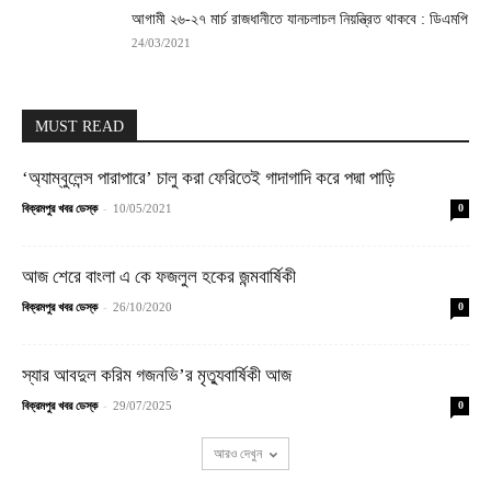
আগামী ২৬-২৭ মার্চ রাজধানীতে যানচলাচল নিয়ন্ত্রিত থাকবে : ডিএমপি
24/03/2021
MUST READ
‘অ্যাম্বুলেন্স পারাপারে’ চালু করা ফেরিতেই গাদাগাদি করে পদ্মা পাড়ি
-
বিক্রমপুর খবর ডেস্ক
10/05/2021
0
আজ শেরে বাংলা এ কে ফজলুল হকের জন্মবার্ষিকী
-
বিক্রমপুর খবর ডেস্ক
26/10/2020
0
স্যার আবদুল করিম গজনভি’র মৃত্যুবার্ষিকী আজ
-
বিক্রমপুর খবর ডেস্ক
29/07/2025
0
আরও দেখুন