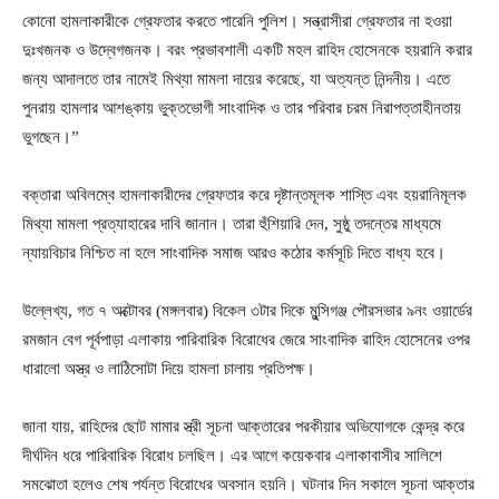
কোনো হামলাকারীকে গ্রেফতার করতে পারেনি পুলিশ। সন্ত্রাসীরা গ্রেফতার না হওয়া
দুঃখজনক ও উদ্বেগজনক। বরং প্রভাবশালী একটি মহল রাহিদ হোসেনকে হয়রানি করার
জন্য আদালতে তার নামেই মিথ্যা মামলা দায়ের করেছে, যা অত্যন্ত নিন্দনীয়। এতে
পুনরায় হামলার আশঙ্কায় ভুক্তভোগী সাংবাদিক ও তার পরিবার চরম নিরাপত্তাহীনতায়
ভুগছেন।”
বক্তারা অবিলম্বে হামলাকারীদের গ্রেফতার করে দৃষ্টান্তমূলক শাস্তি এবং হয়রানিমূলক
মিথ্যা মামলা প্রত্যাহারের দাবি জানান। তারা হুঁশিয়ারি দেন, সুষ্ঠু তদন্তের মাধ্যমে
ন্যায়বিচার নিশ্চিত না হলে সাংবাদিক সমাজ আরও কঠোর কর্মসূচি দিতে বাধ্য হবে।
উল্লেখ্য, গত ৭ অক্টোবর (মঙ্গলবার) বিকেল ৩টার দিকে মুন্সিগঞ্জ পৌরসভার ৯নং ওয়ার্ডের
রমজান বেগ পূর্বপাড়া এলাকায় পারিবারিক বিরোধের জেরে সাংবাদিক রাহিদ হোসেনের ওপর
ধারালো অস্ত্র ও লাঠিসোটা দিয়ে হামলা চালায় প্রতিপক্ষ।
জানা যায়, রাহিদের ছোট মামার স্ত্রী সূচনা আক্তারের পরকীয়ার অভিযোগকে কেন্দ্র করে
দীর্ঘদিন ধরে পারিবারিক বিরোধ চলছিল। এর আগে কয়েকবার এলাকাবাসীর সালিশে
সমঝোতা হলেও শেষ পর্যন্ত বিরোধের অবসান হয়নি। ঘটনার দিন সকালে সূচনা আক্তার