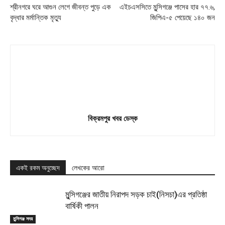
শ্রীনগরে ঘরে আগুন লেগে জীবন্ত পুড়ে এক
এইচএসসিতে মুন্সিগঞ্জে পাসের হার ৭৭.৬,
বৃদ্ধার মর্মান্তিক মৃত্যু
জিপিএ-৫ পেয়েছে ১৪০ জন
বিক্রমপুর খবর ডেস্ক
একই রকম অনুচ্ছেদ
লেখকের আরো
মুন্সিগঞ্জের জাতীয় নিরাপদ সড়ক চাই(নিসচা)এর প্রতিষ্ঠা
বার্ষিকী পালন
মুন্সিগঞ্জ সদর