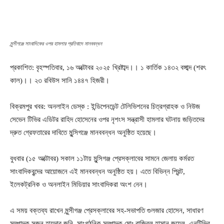
মুন্সীগঞ্জে সাংবাদিকের ওপর হামলার প্রতিবাদে মানববন্ধন
প্রকাশিত: বৃহস্পতিবার, ১৬ অক্টোবর ২০২৫ খ্রিষ্টাব্দ।। ১ কার্তিক ১৪৩২ বঙ্গাব্দ (শরৎ
কাল)।। ২৩ রবিউস সানি ১৪৪৭ হিজরী।
বিক্রমপুর খবর: অনলাইন ডেস্ক : ইন্ডিপেনডেন্ট টেলিভিশনের চিত্রগ্রাহক ও নিউজ
সেভেন টিভির এডিটর রাহিদ হোসেনের ওপর নৃশংস সন্ত্রাসী হামলার ঘটনায় জড়িতদের
দ্রুত গ্রেফতারের দাবিতে মুন্সিগঞ্জে মানববন্ধন অনুষ্ঠিত হয়েছে।
বুধবার (১৫ অক্টোবর) সকাল ১১টায় মুন্সিগঞ্জ প্রেসক্লাবের সামনে জেলায় কর্মরত
সাংবাদিকবৃন্দের আয়োজনে এই মানববন্ধন অনুষ্ঠিত হয়। এতে বিভিন্ন প্রিন্ট,
ইলেকট্রনিক ও অনলাইন মিডিয়ার সাংবাদিকরা অংশ নেন।
এ সময় বক্তব্য রাখেন মুন্সীগঞ্জ প্রেসক্লাবের সহ-সভাপতি গুলজার হোসেন, সাধারণ
সম্পাদক সুজন হায়দার জনি, সাংগঠনিক সম্পাদক মোঃ রাজিবুল হাসান জুয়েল, এনটিভির