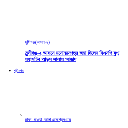
মুন্সিগঞ্জ(আসন-২)
মুন্সীগঞ্জ-২ আসনে মনোনয়নপত্র জমা দিলেন বিএনপি যুগ্ম
মহাসচিব আব্দুস সালাম আজাদ
শ্রীনগর
ঢাকা–মাওয়া–ভাঙ্গা এক্সপ্রেসওয়ে