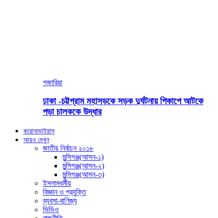
গজারিয়া
ঢাকা -চট্টগ্রাম মহাসড়কে সড়ক দুর্ঘটনায় পিকাপে আটকে
পড়া চালককে উদ্ধার
করোনাভাইরাস
আরও দেখুন
জাতীয় নির্বাচন ২০১৮
মুন্সিগঞ্জ(আসন-১)
মুন্সিগঞ্জ(আসন-২)
মুন্সিগঞ্জ(আসন-৩)
ইসলামধর্মীয়
বিজ্ঞান ও প্রযুক্তি
ব্যবসা-বাণিজ্য
ভিডিও