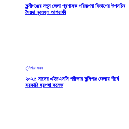
মুন্সীগঞ্জের নতুন জেলা প্রশাসক পরিকল্পনা বিভাগের উপসচিব
সৈয়দা নুরমহল আশরাফী
মুন্সিগঞ্জ সদর
২০২৫ সালের এইচএসসি পরীক্ষায় মুন্সিগঞ্জ জেলায় শীর্ষে
সরকারি হরগঙ্গা কলেজ