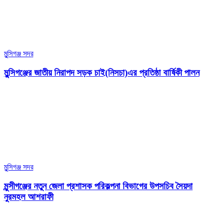
মুন্সিগঞ্জ সদর
মুন্সিগঞ্জের জাতীয় নিরাপদ সড়ক চাই(নিসচা)এর প্রতিষ্ঠা বার্ষিকী পালন
মুন্সিগঞ্জ সদর
মুন্সীগঞ্জের নতুন জেলা প্রশাসক পরিকল্পনা বিভাগের উপসচিব সৈয়দা
নুরমহল আশরাফী