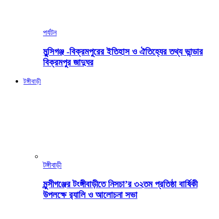
পর্যটন
মুন্সিগঞ্জ -বিক্রমপুরের ইতিহাস ও ঐতিহ্যের তথ্য ভান্ডার
বিক্রমপুর জাদুঘর
টঙ্গীবাড়ী
টঙ্গীবাড়ী
মুন্সীগঞ্জের টংঙ্গীবাড়ীতে নিসচা’র ৩২তম প্রতিষ্ঠা বার্ষিকী
উপলক্ষে র‍্যালি ও আলোচনা সভা