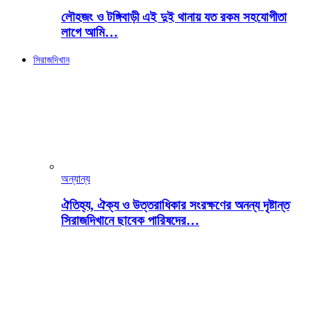
লৌহজং ও টঙ্গিবাড়ী এই দুই থানায় যত রকম সহযোগীতা
লাগে আমি…
সিরাজদিখান
অন্যান্য
ঐতিহ্য, ঐক্য ও উত্তরাধিকার সংরক্ষণের অনন্য দৃষ্টান্ত
সিরাজদিখানে ছাবেক পারিষদের…