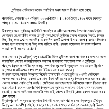
মুন্সীগঞ্জে মেডিকেল কলেজ প্রতিষ্ঠার জন্য জায়গা নির্ধারণ হয়ে গেছে
প্রকাশিত: সোমবার ০৭ এপ্রিল, ২০২৫খ্রিষ্টাব্দ।। ২৪শে চৈত্র ১৪৩১ বঙ্গাব্দ (বসন্ত
কাল)।। ০৮ শাওয়াল ১৪৪৬ হিজরী।
বিক্রমপুর খবর : মুন্সীগঞ্জ প্রতিনিধি :স্বরাষ্ট্র ও কৃষি মন্ত্রণালয়ের উপদেষ্টা লেফটেন্যান্ট
জেনারেল মো.জাহাঙ্গীর আলম চৌধুরী (অব:)বলেন,মুন্সীগঞ্জ ঢাকার সবচেয়ে নিকটে, কিন্তু
কিছু কিছু কাজ এখানো হয়নাই। অবহেলিত একটি এলাকা ছিল এ জেলা। এখানে কিভাবে
আমরা অল্প সময়ের মধ্যে কিছু কাজ করিতে পারি, এজন্য কয়েকজন উপদেষ্টা,সচিবসহ
আমরা সবাই সমবেত হয়েছি।
আজ সোমবার (৭ এপ্রিল) দুপুর আড়াইটার দিকে মুন্সীগঞ্জ জেলা প্রশাসকের সম্মেলন কক্ষে
আয়োজিত জেলার অবকাঠামোগত উন্নয়ন সংক্রান্ত আলোচনা সভা ও মুন্সীগঞ্জে
প্রত্নতাত্ত্বিক ও দর্শণীয় স্থানসমূহ সর্ম্পকিত ভ্রমনবই প্রত্নকথা এর মোড়ক উন্মোচন
অনুষ্ঠানে সাবংদিকদের সাথে প্রেস বিফিংয়ে এসব কথা বলেন।
উপদেষ্টা বলেন,আমরা সিন্ধান্ত নিয়েছি তাড়াতাড়ি এখানে(মুন্সীগঞ্জ) একটি মেডিকেল
কলেজ করা যায় কিনা, হয়তো এক মাস কিংবা দুই মাসের মধ্যে কিভাবে কাজ শুরু করা যায়,
এজন্য আমরা একটা চেষ্টা করছি। মেডিকেল কলেজের জন্য ইতিমধ্যে যায়গা নিধারণ করা
হয়ে গেছে। তবে এ জেলায় বিশ্ববিদ্যালয়ের ব্যাপারে আমাদের এখনো কোন আলোচনা
হয়নাই। আগে মেডিকেল কলেজটা শেষ করি, তারপরে বিশ্ববিদ্যালয় হয়তো আমরা করার
চেষ্টা করবো।
ইদ্রাকপুর দুর্গ সংস্কারের ব্যাপারে উপদেষ্টা বলেন,আপনারা জানেন বিক্রমপুরে ঐতিহ্য
কিন্তু অনেক বেশি। এই ইদ্রাকপুর কেল্লা এটার মধ্যে একটা।এ কেল্লা(দুর্গ) কিভাবে