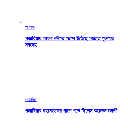
অপরাধ
গজারিয়ায় মেঘনা নদীতে ভেসে উঠেছে অজ্ঞাত পুরুষের
মরদেহ
গজারিয়া
গজারিয়ায় মহাসড়কের পাশে পড়ে ছিলেন অচেতন তরুণী