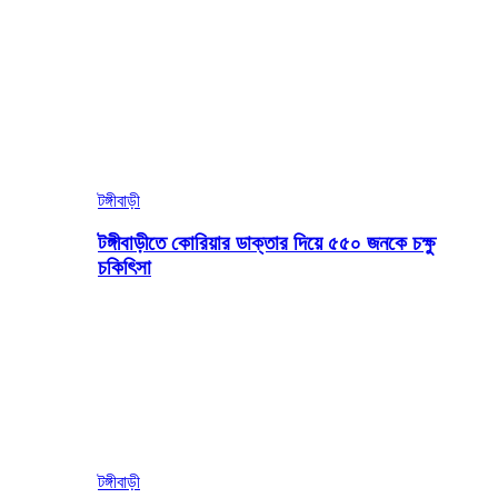
টঙ্গীবাড়ী
টঙ্গীবাড়ীতে কোরিয়ার ডাক্তার দিয়ে ৫৫০ জনকে চক্ষু
চকিৎিসা
টঙ্গীবাড়ী