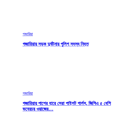
গজারিয়া
গজারিয়ায় সড়ক দুর্ঘটনায় পুলিশ সদস্য নিহত
গজারিয়া
গজারিয়ায় পাশের হারে সেরা পাইলট গার্লস, জিপিএ ৫ বেশি
ভবেরচর ওয়াজের…