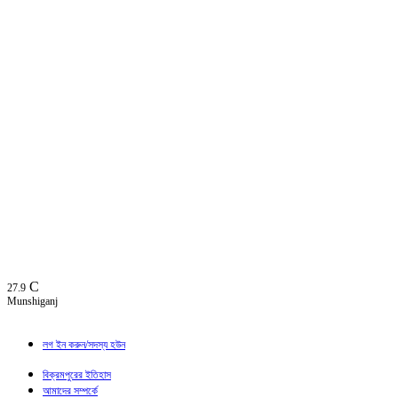
C
27.9
Munshiganj
লগ ইন করুন/সদস্য হউন
বিক্রমপুরের ইতিহাস
আমাদের সম্পর্কে