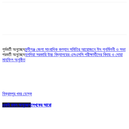
পূর্ববর্তী অনুচ্ছেদ
মুন্সীগঞ্জ জেলা সাংবাদিক কল্যান সমিতির আয়োজনে ঈদ পূনর্মিলনী ও সভা
পরবর্তী অনুচ্ছেদ
হলদিয়া সরকারি উচ্চ বিদ্যালয়ের এসএসসি পরীক্ষার্থীদের বিদায় ও দোয়া
মাহফিল অনুষ্ঠিত
বিক্রমপুর খবর ডেস্ক
একই রকম অনুচ্ছেদ
লেখকের আরো