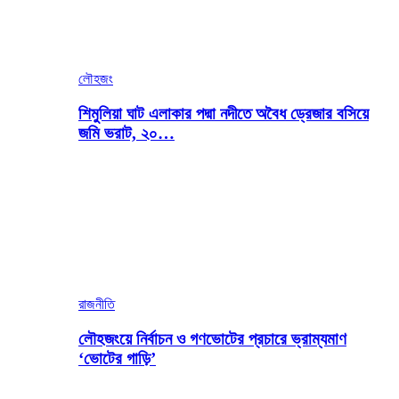
লৌহজং
শিমুলিয়া ঘাট এলাকার পদ্মা নদীতে অবৈধ ড্রেজার বসিয়ে
জমি ভরাট, ২০…
রাজনীতি
লৌহজংয়ে নির্বাচন ও গণভোটের প্রচারে ভ্রাম্যমাণ
‘ভোটের গাড়ি’