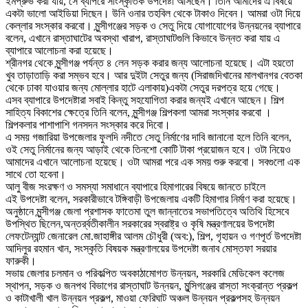
ইমপ্রুভ করা যায়, সে ব্যাপরে সাংস্কৃতিক উপদেষ্টা আসছেন। তিনি আমাদের এ বিষয়ে
একটা ভালো আইডিয়া দিছেন। উনি ওনার তহবিল থেকে টাকাও দিবেন। আমরা ওটা দিয়ে
কেল্লার সংস্কার করবো। মুন্সীগঞ্জের সড়ক ও সেতু দিয়ে যোগাযোগের উন্নয়নের ব্যাপারে
বলেন, এখানে রাস্তাঘাটের অবস্থা খারাপ, রাস্তাঘাটগুলি কিভাবে উন্নত করা যায় এ
ব্যাপারে আলোচনা করা হয়েছে।
শ্রীনগর থেকে মুন্সীগঞ্জ পর্যন্ত ৪ লেন সড়ক করার জন্য আলোচনা হয়েছে। এটা হয়তো
খুব তাড়াতাড়ি করা সম্ভব হবে। আর দুইটা সেতুর জন্য (সিরাজদিখানের মালখানগর বেতকা
থেকে ঢাকা যাওয়ার জন্য মোল্লার হাটে এলাকায়)একটা সেতুর দরপত্র হয়ে গেছে।
এসব ব্যাপারে উপদেষ্টারা সবাই কিন্তু সহযোগিতা করার জন্যই এখানে আছেন। শিল্প
সাহিত্য বিকাশের ক্ষেত্রে তিনি বলেন, মুন্সীগঞ্জ শিল্পকলা আমরা সংস্কার করবো ।
শিল্পকলার পাশাপাশি গনসদন সংস্কার করে দিবো।
এ সময় গজারিয়া উপজেলার ফুলদি নদীতে সেতু নির্মাণের দাবি জানানো হলে তিনি বলেন,
ওই সেতু নির্মানের জন্য আড়াই থেকে তিনশো কোটি টাকা প্রয়োজন হবে। ওটা নিয়েও
আমাদের এখানে আলোচনা হয়েছে। ওটা আমরা পরে এক সময় শুরু করবো। সবগুলো এক
সাথে তো হবেনা।
আলু বীজ সংরক্ষণ ও সমস্যা সমাধানে ব্যাপারে হিমাগারের বিষয়ে জানতে চাইলে
এই উপদেষ্টা বলেন, সরকারীভাবে টঙ্গিবাড়ী উপজেলায় একটি হিমাগার নির্মাণ করা হয়েছে।
অনুষ্ঠানে মুন্সীগঞ্জ জেলা প্রশাসক ফাতেমা তুল জান্নাতের সভাপতিত্বে অতিথি হিসেবে
উপস্থিত ছিলেন,অন্তর্র্বতীকালীন সরকারের স্বরাষ্ট্র ও কৃষি মন্ত্রণালয়ের উপদেষ্টা
লেফটেন্যান্ট জেনারেল মো.জাহাঙ্গীর আলম চৌধুরী (অব:), শিল্প, গৃহায়ন ও গণপূর্ত উপদেষ্টা
আদিলুর রহমান খান, সংস্কৃতি বিষয়ক মন্ত্রণালয়ের উপদেষ্টা জনাব মোস্তফা সরয়ার
ফারুকী।
সভায় জেলার চলমান ও পরিকল্পিত অবকাঠামোগত উন্নয়ন, সরকারি মেডিকেল কলেজ
স্থাপন, সড়ক ও জনপথ বিভাগের রাস্তাঘাট উন্নয়ন, মুন্সিগঞ্জের রাস্তা সংক্রান্ত প্রকল্প
ও কাটাখালী খাল উন্নয়ন প্রকল্প, মাওয়া ফেরিঘাট অঞ্চল উন্নয়ন প্রকল্পসহ উন্নয়ন