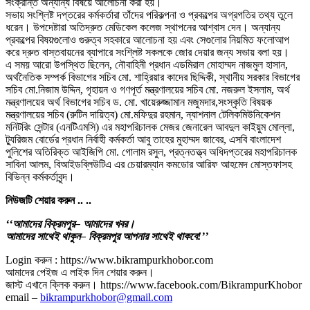
সংক্রান্ত অন্যান্য বিষয়ে আলোচনা করা হয়।
সভায় সংশ্লিষ্ট দপ্তরের কর্মকর্তারা তাঁদের পরিকল্পনা ও প্রকল্পের অগ্রগতির তথ্য তুলে
ধরেন। উপদেষ্টারা অতিদ্রুত মেডিকেল কলেজ স্থাপনের আশ্বাস দেন। অন্যান্য
প্রকল্পের বিষয়গুলোও গুরুত্ব সহকারে আলোচনা হয় এবং সেগুলোর নিয়মিত ফলোআপ
করে দ্রুত বাস্তবায়নের ব্যাপারে সংশ্লিষ্ট সকলকে জোর দেয়ার জন্য সভায় বলা হয়।
এ সময় আরো উপস্থিত ছিলেন, নৌবাহিনী প্রধান এডমিরাল মোহাম্মদ নাজমুল হাসান,
অর্থনৈতিক সম্পর্ক বিভাগের সচিব মো. শাহ্রিয়ার কাদের ছিদ্দিকী, স্থানীয় সরকার বিভাগের
সচিব মো.নিজাম উদ্দিন, গৃহায়ন ও গণপূর্ত মন্ত্রণালয়ের সচিব মো. নজরুল ইসলাম, অর্থ
মন্ত্রণালয়ের অর্থ বিভাগের সচিব ড. মো. খায়েরুজ্জামান মজুমদার,সংস্কৃতি বিষয়ক
মন্ত্রণালয়ের সচিব (রুটিন দায়িত্ব) মো.মফিদুর রহমান, ন্যাশনাল টেলিকমিউনিকেশন
মনিটরিং সেন্টার (এনটিএমসি) এর মহাপরিচালক মেজর জেনারেল আবদুল কাইয়ুম মোল্লা,
ট্যুরিজম বোর্ডের প্রধান নির্বাহী কর্মকর্তা আবু তাহের মুহাম্মদ জাবের, এসবি বাংলাদেশ
পুলিশের অতিরিক্ত আইজিপি মো. গোলাম রসুল, প্রত্নতত্ত্ব অধিদপ্তরের মহাপরিচালক
সাবিনা আলম, বিআইডব্লিউটিএ এর চেয়ারম্যান কমডোর আরিফ আহমেদ মোস্তফাসহ
বিভিন্ন কর্মকর্তাবৃন্দ।
নিউজটি
শেয়ার
করুন
..
..
‘‘আমাদের
বিক্রমপুর
– আমাদের
খবর।
আমাদের
সাথেই
থাকুন
– বিক্রমপুর
আপনার
সাথেই
থাকবে
!’’
Login করুন : https://www.bikrampurkhobor.com
আমাদের পেইজ এ লাইক দিন শেয়ার করুন।
জাস্ট এখানে ক্লিক করুন। https://www.facebook.com/BikrampurKhobor
email –
bikrampurkhobor@gmail.com