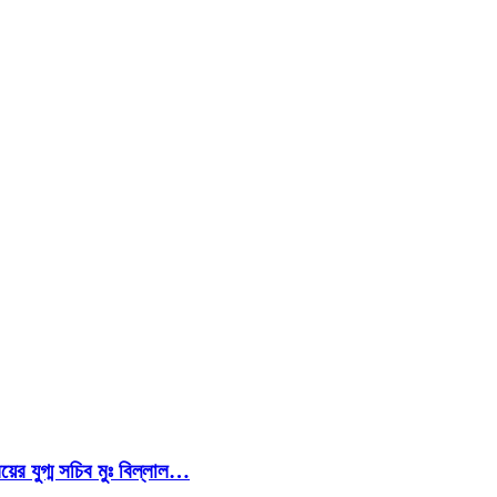
য়ের যুগ্ম সচিব মুঃ বিল্লাল…