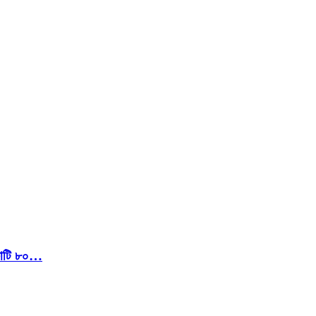
 কোটি ৮০…