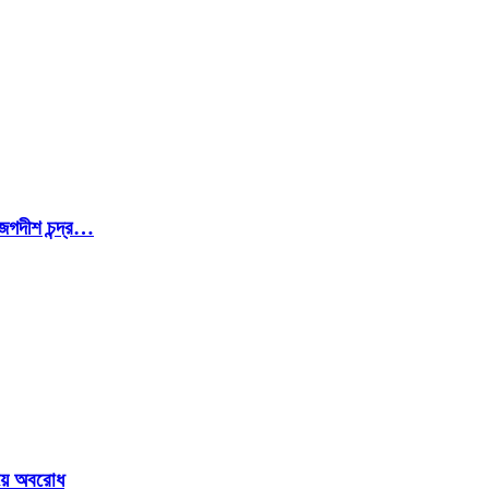
জগদীশ চন্দ্র…
ওয়ে অবরোধ