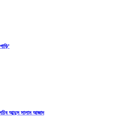
াড়ি’
হাসচিব আব্দুস সালাম আজাদ