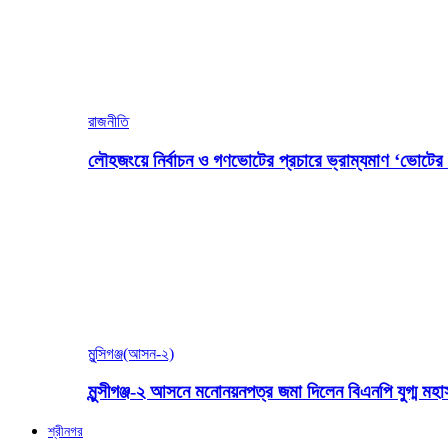
রাজনীতি
লৌহজংয়ে নির্বাচন ও গণভোটের প্রচারে ভ্রাম্যমাণ ‘ভোটের গ
মুন্সিগঞ্জ(আসন-২)
মুন্সীগঞ্জ-২ আসনে মনোনয়নপত্র জমা দিলেন বিএনপি যুগ্ম ম
শ্রীনগর