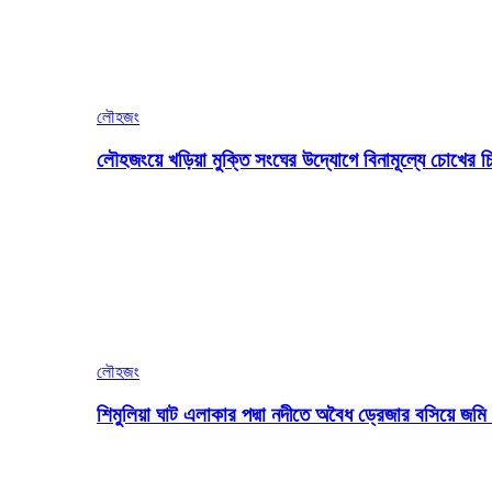
লৌহজং
লৌহজংয়ে খড়িয়া মুক্তি সংঘের উদ্যোগে বিনামূল্যে চোখের চ
লৌহজং
শিমুলিয়া ঘাট এলাকার পদ্মা নদীতে অবৈধ ড্রেজার বসিয়ে জ