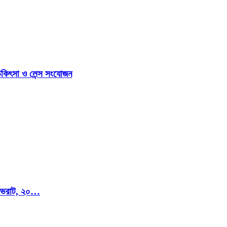
িকিৎসা ও লেন্স সংযোজন
মি ভরাট, ২০…