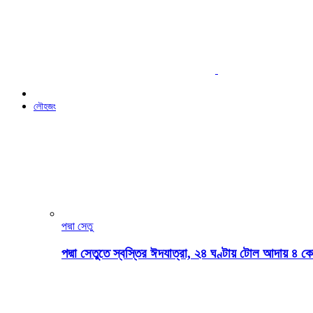
লৌহজং
পদ্মা সেতু
পদ্মা সেতুতে স্বস্তির ঈদযাত্রা, ২৪ ঘণ্টায় টোল আদায় ৪