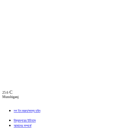
C
25.6
Munshiganj
লগ ইন করুন/সদস্য হউন
বিক্রমপুরের ইতিহাস
আমাদের সম্পর্কে