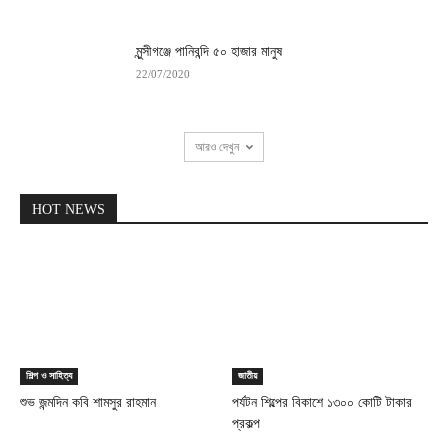
মুন্সীগঞ্জে পানিবন্দি ৫০ হাজার মানুষ
22/07/2020
আরও দেখুন
HOT NEWS
শিল্প ও সাহিত্য
জাতীয়
শুভ জন্মদিন কবি শামসুর রাহমান
পর্যটন শিল্পের বিকাশে ১৩০০ কোটি টাকার
প্রকল্প