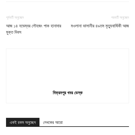
পূর্ববর্তী অনুচ্ছেদ
পরবর্তী অনুচ্ছেদ
আজ ১৪ নভেম্বর লৌহজং পাক হানাদার
মওলানা ভাসানীর ৪৯তম মৃত্যুবার্ষিকী আজ
মুক্ত দিবস
বিক্রমপুর খবর ডেস্ক
একই রকম অনুচ্ছেদ
লেখকের আরো