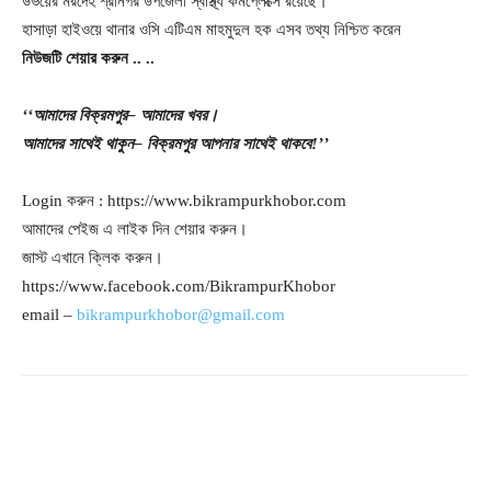
উভয়ের মরদেহ শ্রীনগর উপজেলা স্বাস্থ্য কমপ্লেক্সে রয়েছে।
হাসাড়া হাইওয়ে থানার ওসি এটিএম মাহমুদুল হক এসব তথ্য নিশ্চিত করেন
নিউজটি
শেয়ার
করুন
..
..
‘‘আমাদের
বিক্রমপুর
– আমাদের
খবর।
আমাদের
সাথেই
থাকুন
– বিক্রমপুর
আপনার
সাথেই
থাকবে
!’’
Login করুন : https://www.bikrampurkhobor.com
আমাদের পেইজ এ লাইক দিন শেয়ার করুন।
জাস্ট এখানে ক্লিক করুন।
https://www.facebook.com/BikrampurKhobor
email –
bikrampurkhobor@gmail.com