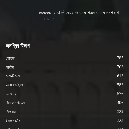
৫০বছরের রেকর্ড লৌহজংয়ে পদ্মায় ধরা পড়ছে ঝাকেঝাকে পাঙাশ
15/11/2019
জনপ্রিয় বিভাগ
787
লৌহজং
762
জাতীয়
612
দেশ-বিদেশ
582
করোনাভাইরাস
576
অন্যান্য
406
শিল্প ও সাহিত্য
329
শিক্ষাঙ্গন
323
ইসলামধর্মীয়