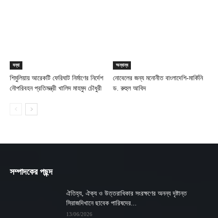
বন্যা
অন্যান্য
শিমুলিয়ায় আরেকটি ফেরিঘাট নির্মাণের নির্দেশ
নোবেলের জন্য মনোনীত বাংলাদেশি-মার্কিনি
নৌপরিবহন প্রতিমন্ত্রী খালিদ মাহমুদ চৌধুরী
ড. রুহুল আবিদ
সম্পাদকের পছন্দ
ঐতিহ্য, ঐক্য ও উত্তরাধিকার সংরক্ষণের অনন্য দৃষ্টান্ত
সিরাজদিখানে ছাবেক পারিষদের...
13/06/2026