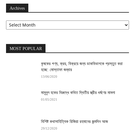
Archives
Archives
MOST POPULAR
কৃষকের পণ্য, ক্রয়, বিক্রয়ে জন্য ডাকবিভাগকে প্রস্তুত করা
হচ্ছে: মোস্তাফা জব্বার
13/06/2020
মামুনুল হকের বিরুদ্ধে কথিত দ্বিতীয় স্ত্রীর ধর্ষণের মামলা
01/05/2021
বিশিষ্ট কথাসাহিত্যিক রিজিয়া রহমানের জন্মদিন আজ
29/12/2020