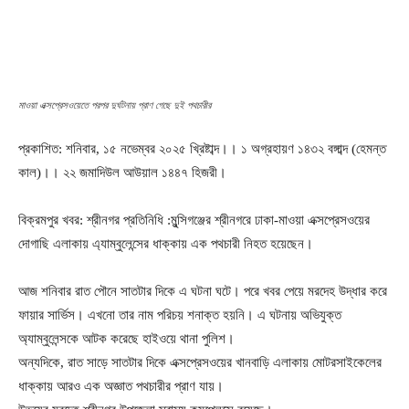
মাওয়া এক্সপ্রেসওয়েতে পরপর দুর্ঘটনায় প্রাণ গেছে দুই পথচারীর
প্রকাশিত: শনিবার, ১৫ নভেম্বর ২০২৫ খ্রিষ্টাব্দ।। ১ অগ্রহায়ণ ১৪৩২ বঙ্গাব্দ (হেমন্ত
কাল)।। ২২ জমাদিউল আউয়াল ১৪৪৭ হিজরী।
বিক্রমপুর খবর: শ্রীনগর প্রতিনিধি :মুন্সিগঞ্জের শ্রীনগরে ঢাকা-মাওয়া এক্সপ্রেসওয়ের
দোগাছি এলাকায় এ্যাম্বুলেন্সের ধাক্কায় এক পথচারী নিহত হয়েছেন।
আজ শনিবার রাত পৌনে সাতটার দিকে এ ঘটনা ঘটে। পরে খবর পেয়ে মরদেহ উদ্ধার করে
ফায়ার সার্ভিস। এখনো তার নাম পরিচয় শনাক্ত হয়নি। এ ঘটনায় অভিযুক্ত
অ্যাম্বুলেন্সকে আটক করেছে হাইওয়ে থানা পুলিশ।
অন্যদিকে, রাত সাড়ে সাতটার দিকে এক্সপ্রেসওয়ের খানবাড়ি এলাকায় মোটরসাইকেলের
ধাক্কায় আরও এক অজ্ঞাত পথচারীর প্রাণ যায়।