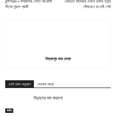
মুন্সীগঞ্জের ৬ উপজেলার ৫টিতে আওয়ামী
ওবায়দুল কাদেরকে দেখতে ঢাকায় দুপুরে
লীগের পুরনো প্রার্থী
পৌঁছেছেন ডা.দেবী শেঠি
বিক্রমপুর খবর ডেস্ক
একই রকম অনুচ্ছেদ
লেখকের আরো
বিদ্যুতের দাম বাড়ালো
জাতীয়