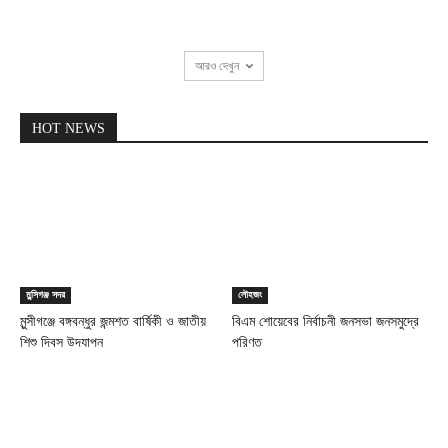
আরও দেখুন
HOT NEWS
মুন্সিগঞ্জ সদর
লৌহজং
মুন্সীগঞ্জে বঙ্গবন্ধুর জন্মশত বার্ষিকী ও জাতীয়
বিএম শোয়েবের নির্বাচনী জনসভা জনসমুদ্রে
শিশু দিবস উদযাপন
পরিণত