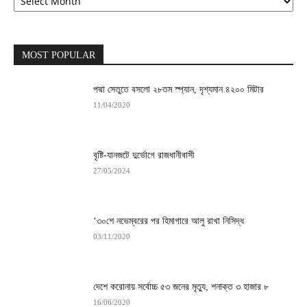
MOST POPULAR
পদ্মা সেতুতে বসলো ২৮তম স্প্যান, দৃশ্যমান ৪২০০ মিটার
11/04/2020
বৃষ্টি-যানজটে দুর্ভোগে রাজধানীবাসী
27/05/2024
‘৩০শে নভেম্বরের পর হিমাগারে আলু রাখা নিসিদ্ধ
03/11/2020
দেশে করোনায় সর্বোচ্চ ৫৩ জনের মৃত্যু, শনাক্ত ৩ হাজার ৮
16/06/2020