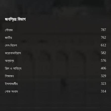
জনপ্রিয় বিভাগ
787
লৌহজং
762
জাতীয়
612
দেশ-বিদেশ
582
করোনাভাইরাস
576
অন্যান্য
406
শিল্প ও সাহিত্য
329
শিক্ষাঙ্গন
323
ইসলামধর্মীয়
314
শোক সংবাদ