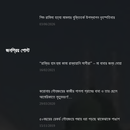
শিশু রামিসা হত্যা মামলার যুক্তিতর্ক উপস্থাপন বৃহস্পতিবার
03/06/2026
জনপ্রিয় পোস্ট
“রাব্বির হাম হুমা কামা রাব্বায়ানি সাগীরা” – মা বাবার জন্য দোয়া
16/02/2021
করোনায় লৌহজংয়ের কাজীর পাগলা গ্রামের বাবা ও তার ছেলে
আমেরিকাতে মৃত্যুবরণ!...
29/03/2020
৫০বছরের রেকর্ড লৌহজংয়ে পদ্মায় ধরা পড়ছে ঝাকেঝাকে পাঙাশ
15/11/2019