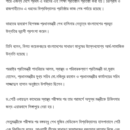
পারে এজন্য দেশে প্রথম এ ধরনের এই শিক্ষা প্রতিষ্ঠান প্রতিষ্ঠা করা হয়। চট্টগ্রাম ও
রাজশাহীতেও এ ধরনের বিশ্ববিদ্যালয় প্রতিষ্ঠার কাজ শেষ পর্যায়ে রয়েছে।
ভারতের হৃদরোগ বিশেষজ্ঞ প্রধানমন্ত্রী শেখ হাসিনার নেতৃত্বে বাংলাদেশের প্রভূত
উন্নতির ভূয়সী প্রশংসা করেন।
তিনি বলেন, বিগত কয়েকবছরে বাংলাদেশের সাধারণ মানুষের উল্লেখযোগ্য আর্থ-সামাজিক
উন্নতি হয়েছে।
পররাষ্ট্র প্রতিমন্ত্রী শাহরিয়ার আলম, স্বাস্থ্য ও পরিবারকল্যাণ প্রতিমন্ত্রী ডা.মুরাদ
হোসেন, প্রধানমন্ত্রীর মুখ্য সচিব মো.নজিবুর রহমান ও প্রধানমন্ত্রীর কার্যালয়ের সচিব
সাজ্জাদুল হাসান অনুষ্ঠানে উপস্থিত ছিলেন।
ড.শেঠি ওবায়দুল কাদেরের স্বাস্থ্য পরীক্ষার পর তার পরামর্শে অসুস্থ মন্ত্রীকে চিকিৎসার
জন্য এয়ারবাসে সিঙ্গাপুরে নেয়া হয়।
সেতুমন্ত্রীকে পরীক্ষার পর বঙ্গবন্ধু শেখ মুজিব মেডিকেল বিশ্ববিদ্যালয় হাসপাতালে শেঠি
এক ব্রিফিংয়ে বলেন, আওয়ামী লীগের সাধারণ সম্পাদকের রক্তচাপ ভালোর দিকে এবং