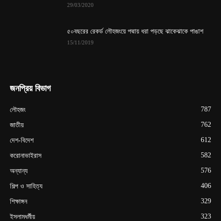
29/03/2020
৫০বছরের রেকর্ড লৌহজংয়ে পদ্মায় ধরা পড়ছে ঝাকেঝাকে পাঙাশ
15/11/2019
জনপ্রিয় বিভাগ
787
লৌহজং
762
জাতীয়
612
দেশ-বিদেশ
582
করোনাভাইরাস
576
অন্যান্য
406
শিল্প ও সাহিত্য
329
শিক্ষাঙ্গন
323
ইসলামধর্মীয়