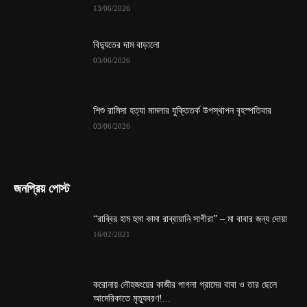
13/06/2026
বিদ্যুতের দাম বাড়ালো
03/06/2026
শিশু রামিসা হত্যা মামলার যুক্তিতর্ক উপস্থাপন বৃহস্পতিবার
03/06/2026
জনপ্রিয় পোস্ট
“রাব্বির হাম হুমা কামা রাব্বায়ানি সাগীরা” – মা বাবার জন্য দোয়া
16/02/2021
করোনায় লৌহজংয়ের কাজীর পাগলা গ্রামের বাবা ও তার ছেলে
আমেরিকাতে মৃত্যুবরণ!...