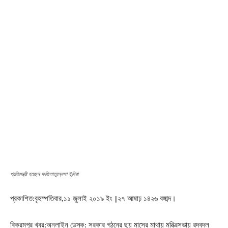
প্রতিমন্ত্রী হচ্ছেন ফজিলাতুন্নেসা ইন্দিরা
প্রকাশিত:বৃহস্পতিবার,১১ জুলাই ২০১৯ ইং ||২৭ আষাঢ় ১৪২৬ বঙ্গাব্দ।
বিক্রমপুর খবর:অনলাইন ডেস্ক: সরকার গঠনের ছয় মাসের মাথায় মন্ত্রিসভায় রদবদল