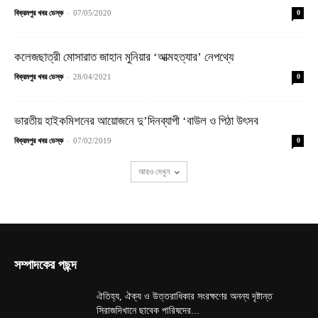
-
বিক্রমপুর খবর ডেস্ক
07/05/2020
0
কলেজছাত্রী মোসারাত জাহান মুনিয়ার ‘আত্মহত্যার’ নেপথ্যে
-
বিক্রমপুর খবর ডেস্ক
28/04/2021
0
ভারতীয় হাইকমিশনের আয়োজনে দু’দিনব্যাপী ‘বাউল ও পিঠা উৎসব
-
বিক্রমপুর খবর ডেস্ক
07/02/2019
0
আরও দেখুন
সম্পাদকের পছন্দ
ঐতিহ্য, ঐক্য ও উত্তরাধিকার সংরক্ষণের অনন্য দৃষ্টান্ত
সিরাজদিখানে ছাবেক পারিষদের...