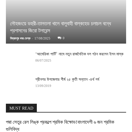
লৌহজংয়ে ডহুরী-তালতলা খালে বালুবাহী বাল্কহেড চলাচল বন্ধে
প্রশাসনের জিরো টলারেন্স
-
0
বিক্রমপুর খবর ডেস্ক
17/08/2025
‘আমেরিকা পার্টি’ নামে নতুন রাজনৈতিক দল গঠন করলেন ইলন মাস্ক
06/07/2025
শ্রীনগর উপজেলার শীর্ষ ২৫ কৃতী সন্তান -৪র্থ পর্ব
13/09/2019
MUST READ
পদ্মা সেতুর রেল লিঙ্ক প্রকল্পে শ্রমিক বিক্ষোভ!বাংলাদেশী ৬ জন শ্রমিক
গুলিবিদ্ধ