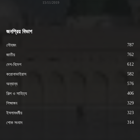
15/11/2019
জনপ্রিয় বিভাগ
787
লৌহজং
762
জাতীয়
612
দেশ-বিদেশ
582
করোনাভাইরাস
576
অন্যান্য
406
শিল্প ও সাহিত্য
329
শিক্ষাঙ্গন
323
ইসলামধর্মীয়
314
শোক সংবাদ