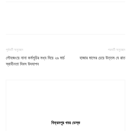
পূর্ববর্তী অনুচ্ছেদ
পরবর্তী অনুচ্ছেদ
লৌহজংয়ে নানা কর্মসূচির মধ্য দিয়ে ২৬ মার্চ
হাজার মাসের চেয়ে উত্তম যে রাত
স্বাধীনতা দিবস উদযাপন
বিক্রমপুর খবর ডেস্ক