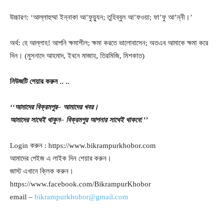
উচ্চারণ: ‘আল্লাহুম্মা ইন্নাকা আ’ফুয়্যুন; তুহিব্বুল আ’ফওয়া; ফা’ফু আ’ন্নী।’
অর্থ: হে আল্লাহ! আপনি ক্ষমাশীল; ক্ষমা করতে ভালোবাসেন; অতএব আমাকে ক্ষমা করে
দিন। (মুসনাদে আহমাদ, ইবনে মাজাহ, তিরমিজি, মিশকাত)
নিউজটি
শেয়ার
করুন
..
..
‘‘আমাদের
বিক্রমপুর
– আমাদের
খবর।
আমাদের
সাথেই
থাকুন
– বিক্রমপুর
আপনার
সাথেই
থাকবে
!’’
Login করুন : https://www.bikrampurkhobor.com
আমাদের পেইজ এ লাইক দিন শেয়ার করুন।
জাস্ট এখানে ক্লিক করুন।
https://www.facebook.com/BikrampurKhobor
email –
bikrampurkhobor@gmail.com