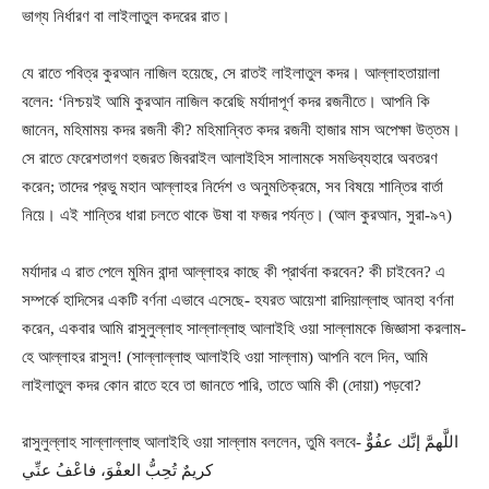
ভাগ্য নির্ধারণ বা লাইলাতুল কদরের রাত।
যে রাতে পবিত্র কুরআন নাজিল হয়েছে, সে রাতই লাইলাতুল কদর। আল্লাহতায়ালা
বলেন: ‘নিশ্চয়ই আমি কুরআন নাজিল করেছি মর্যাদাপূর্ণ কদর রজনীতে। আপনি কি
জানেন, মহিমাময় কদর রজনী কী? মহিমান্বিত কদর রজনী হাজার মাস অপেক্ষা উত্তম।
সে রাতে ফেরেশতাগণ হজরত জিবরাইল আলাইহিস সালামকে সমভিব্যহারে অবতরণ
করেন; তাদের প্রভু মহান আল্লাহর নির্দেশ ও অনুমতিক্রমে, সব বিষয়ে শান্তির বার্তা
নিয়ে। এই শান্তির ধারা চলতে থাকে উষা বা ফজর পর্যন্ত। (আল কুরআন, সুরা-৯৭)
মর্যাদার এ রাত পেলে মুমিন বান্দা আল্লাহর কাছে কী প্রার্থনা করবেন? কী চাইবেন? এ
সম্পর্কে হাদিসের একটি বর্ণনা এভাবে এসেছে- হযরত আয়েশা রাদিয়াল্লাহু আনহা বর্ণনা
করেন, একবার আমি রাসুলুল্লাহ সাল্লাল্লাহু আলাইহি ওয়া সাল্লামকে জিজ্ঞাসা করলাম-
হে আল্লাহর রাসুল! (সাল্লাল্লাহু আলাইহি ওয়া সাল্লাম) আপনি বলে দিন, আমি
লাইলাতুল কদর কোন রাতে হবে তা জানতে পারি, তাতে আমি কী (দোয়া) পড়বো?
রাসুলুল্লাহ সাল্লাল্লাহু আলাইহি ওয়া সাল্লাম বললেন, তুমি বলবে- اللَّهمَّ إنَّك عفُوٌّ
كريمٌ تُحِبُّ العفْوَ، فاعْفُ عنِّي