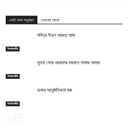
একই রকম অনুচ্ছেদ
লেখকের আরো
পবিত্র ঈদুল আজহা আজ
ইসলামধর্মীয়
খুতবা শেষে আরাফার ময়দানে নামাজ আদায়
ইসলামধর্মীয়
হজের আনুষ্ঠানিকতা শুরু
ইসলামধর্মীয়