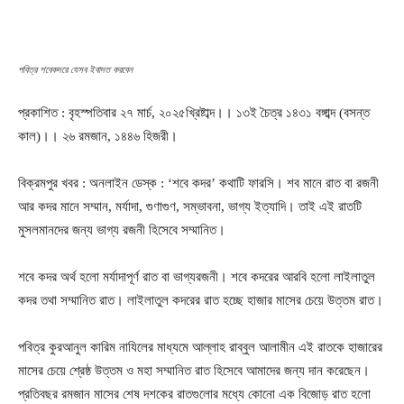
পবিত্র শবেকদরে যেসব ইবাদত করবেন
প্রকাশিত : বৃহস্পতিবার ২৭ মার্চ, ২০২৫খ্রিষ্টাব্দ।। ১৩ই চৈত্র ১৪৩১ বঙ্গাব্দ (বসন্ত
কাল)।। ২৬ রমজান, ১৪৪৬ হিজরী।
বিক্রমপুর খবর : অনলাইন ডেস্ক : ‘শবে কদর’ কথাটি ফারসি। শব মানে রাত বা রজনী
আর কদর মানে সম্মান, মর্যাদা, গুণাগুণ, সম্ভাবনা, ভাগ্য ইত্যাদি। তাই এই রাতটি
মুসলমানদের জন্য ভাগ্য রজনী হিসেবে সম্মানিত।
শবে কদর অর্থ হলো মর্যাদাপূর্ণ রাত বা ভাগ্যরজনী। শবে কদরের আরবি হলো লাইলাতুল
কদর তথা সম্মানিত রাত। লাইলাতুল কদরের রাত হচ্ছে হাজার মাসের চেয়ে উত্তম রাত।
পবিত্র কুরআনুল কারিম নাযিলের মাধ্যমে আল্লাহ রাব্বুল আলামীন এই রাতকে হাজারের
মাসের চেয়ে শ্রেষ্ঠ উত্তম ও মহা সম্মানিত রাত হিসেবে আমাদের জন্য দান করেছেন।
প্রতিবছর রমজান মাসের শেষ দশকের রাতগুলোর মধ্যে কোনো এক বিজোড় রাত হলো