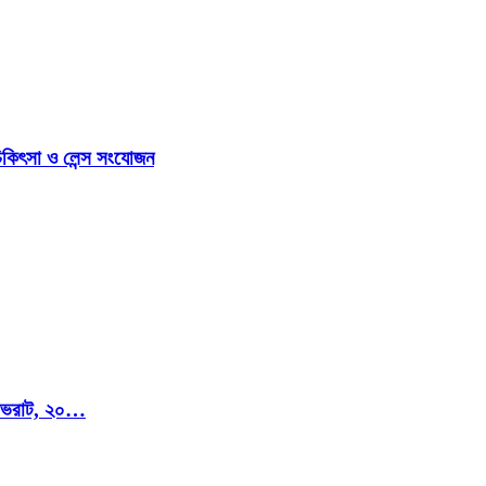
িকিৎসা ও লেন্স সংযোজন
মি ভরাট, ২০…