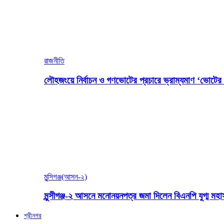
রাজনীতি
লৌহজংয়ে নির্বাচন ও গণভোটের প্রচারে ভ্রাম্যমাণ ‘ভোটের গ
মুন্সিগঞ্জ(আসন-২)
মুন্সীগঞ্জ-২ আসনে মনোনয়নপত্র জমা দিলেন বিএনপি যুগ্ম ম
শ্রীনগর