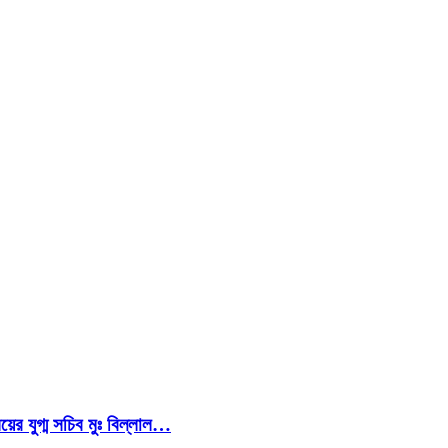
য়ের যুগ্ম সচিব মুঃ বিল্লাল…