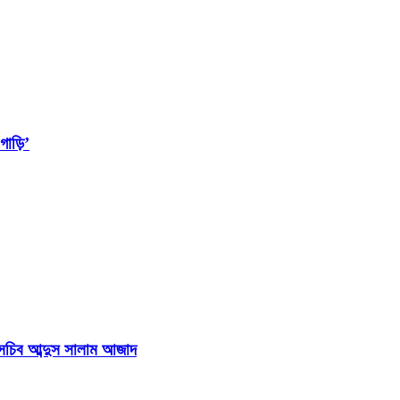
াড়ি’
হাসচিব আব্দুস সালাম আজাদ