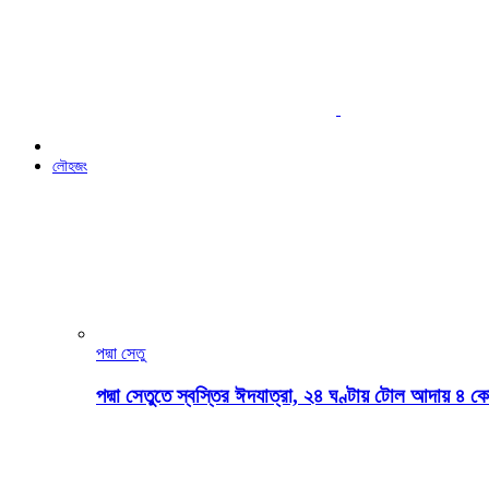
লৌহজং
পদ্মা সেতু
পদ্মা সেতুতে স্বস্তির ঈদযাত্রা, ২৪ ঘণ্টায় টোল আদায় ৪