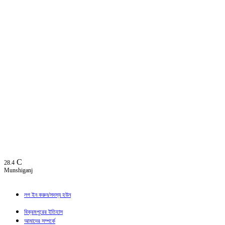
C
28.4
Munshiganj
লগ ইন করুন/সদস্য হউন
বিক্রমপুরের ইতিহাস
আমাদের সম্পর্কে