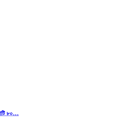
 কোটি ৮০…