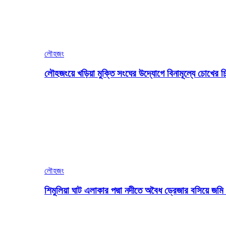
লৌহজং
লৌহজংয়ে খড়িয়া মুক্তি সংঘের উদ্যোগে বিনামূল্যে চোখের চ
লৌহজং
শিমুলিয়া ঘাট এলাকার পদ্মা নদীতে অবৈধ ড্রেজার বসিয়ে জ