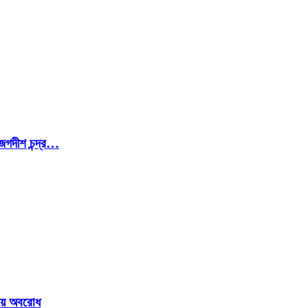
জগদীশ চন্দ্র…
ওয়ে অবরোধ