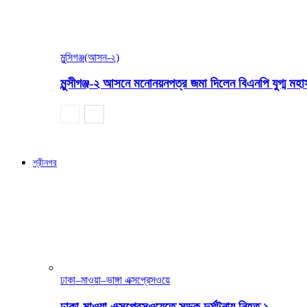
মুন্সিগঞ্জ(আসন-২)
মুন্সীগঞ্জ-২ আসনে মনোনয়নপত্র জমা দিলেন বিএনপি যুগ্ম ম
শ্রীনগর
ঢাকা–মাওয়া–ভাঙ্গা এক্সপ্রেসওয়ে
ঢাকা-মাওয়া এক্সপ্রেসওয়েতে সড়ক দুর্ঘটনায় নিহত ১