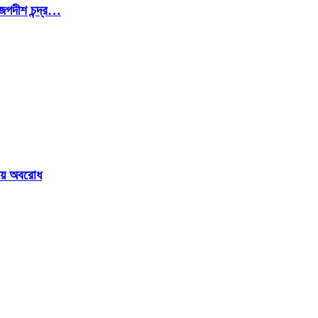
জগদীশ চন্দ্র…
ওয়ে অবরোধ