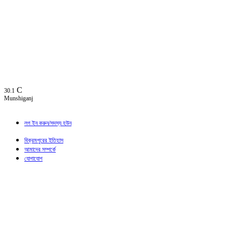
C
30.1
Munshiganj
লগ ইন করুন/সদস্য হউন
বিক্রমপুরের ইতিহাস
আমাদের সম্পর্কে
যোগাযোগ