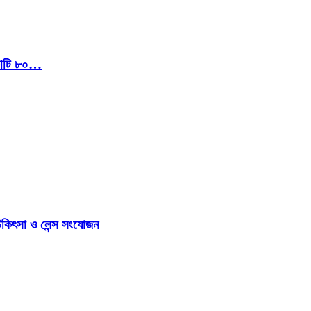
 কোটি ৮০…
িকিৎসা ও লেন্স সংযোজন