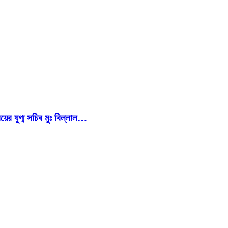
য়ের যুগ্ম সচিব মুঃ বিল্লাল…