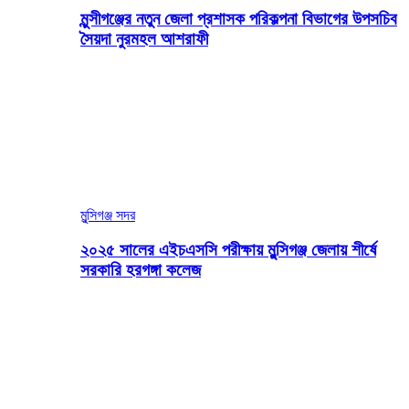
মুন্সীগঞ্জের নতুন জেলা প্রশাসক পরিকল্পনা বিভাগের উপসচিব
সৈয়দা নুরমহল আশরাফী
মুন্সিগঞ্জ সদর
২০২৫ সালের এইচএসসি পরীক্ষায় মুন্সিগঞ্জ জেলায় শীর্ষে
সরকারি হরগঙ্গা কলেজ