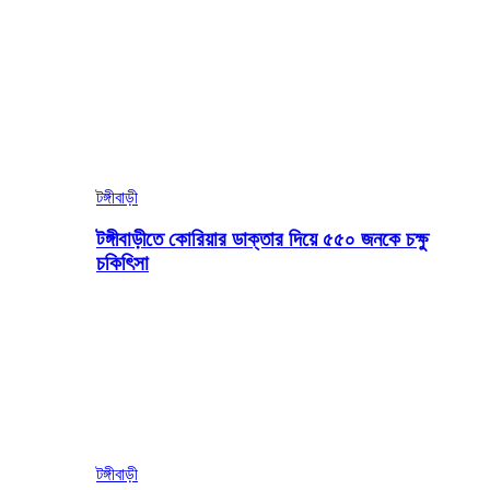
টঙ্গীবাড়ী
টঙ্গীবাড়ীতে কোরিয়ার ডাক্তার দিয়ে ৫৫০ জনকে চক্ষু
চকিৎিসা
টঙ্গীবাড়ী