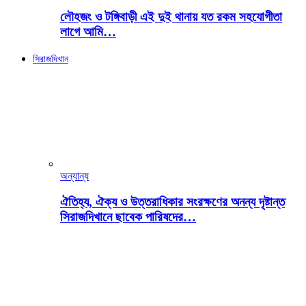
লৌহজং ও টঙ্গিবাড়ী এই দুই থানায় যত রকম সহযোগীতা
লাগে আমি…
সিরাজদিখান
অন্যান্য
ঐতিহ্য, ঐক্য ও উত্তরাধিকার সংরক্ষণের অনন্য দৃষ্টান্ত
সিরাজদিখানে ছাবেক পারিষদের…