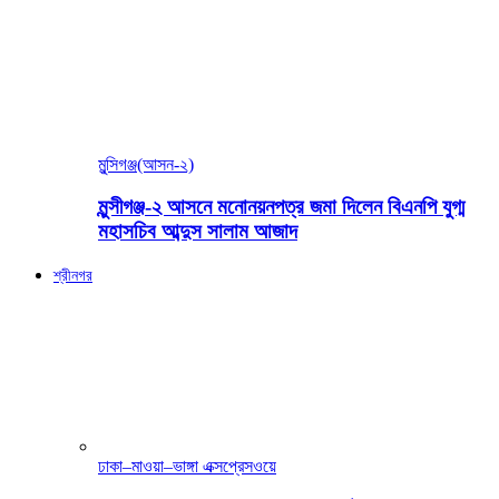
মুন্সিগঞ্জ(আসন-২)
মুন্সীগঞ্জ-২ আসনে মনোনয়নপত্র জমা দিলেন বিএনপি যুগ্ম
মহাসচিব আব্দুস সালাম আজাদ
শ্রীনগর
ঢাকা–মাওয়া–ভাঙ্গা এক্সপ্রেসওয়ে