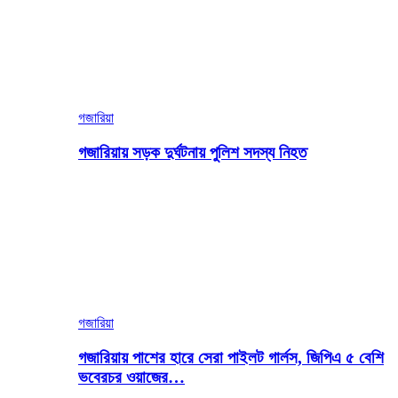
গজারিয়া
গজারিয়ায় সড়ক দুর্ঘটনায় পুলিশ সদস্য নিহত
গজারিয়া
গজারিয়ায় পাশের হারে সেরা পাইলট গার্লস, জিপিএ ৫ বেশি
ভবেরচর ওয়াজের…