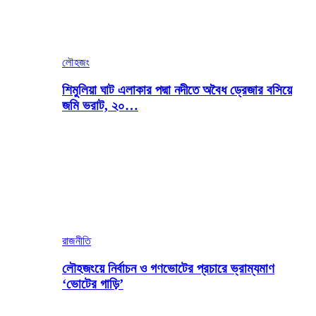
লৌহজং
শিমুলিয়া ঘাট এলাকার পদ্মা নদীতে অবৈধ ড্রেজার বসিয়ে
জমি ভরাট, ২০…
রাজনীতি
লৌহজংয়ে নির্বাচন ও গণভোটের প্রচারে ভ্রাম্যমাণ
‘ভোটের গাড়ি’