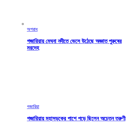
অপরাধ
গজারিয়ায় মেঘনা নদীতে ভেসে উঠেছে অজ্ঞাত পুরুষের
মরদেহ
গজারিয়া
গজারিয়ায় মহাসড়কের পাশে পড়ে ছিলেন অচেতন তরুণী