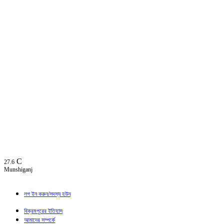
C
27.6
Munshiganj
লগ ইন করুন/সদস্য হউন
বিক্রমপুরের ইতিহাস
আমাদের সম্পর্কে