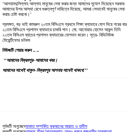
‘আলহামদুলিল্লাহ আল্লাহ মানুষের সেবা করার জন্য আমাদের সুযোগ দিয়েছেন সরকার
আমাদের উপর আস্থা রেখে গুরুত্বপূর্ণ দায়িত্বে দিয়েছে, আমরা সেভাবেই মানুষের সেবা
করার চেষ্টা করবো।’
প্রসঙ্গত, বড় ভাই কামরুল ২০তম বিসিএসে প্রথমে শিক্ষা ক্যাডারে যোগ দিয়ে পরের বার
২১তম বিসিএসে প্রশাসন ক্যাডারে চাকরি পান। মো. আনোয়ার হোসেন আকন্দ তিনি
২২তম বিসিএস ব্যাচের প্রশাসন ক্যাডারের যোগদান করেন। সূত্র- বিডিনিউজ
টোয়েন্টিফোর ডটকম
নিউজটি
শেয়ার
করুন
..
..
‘‘
আমাদের
বিক্রমপুর
–
আমাদের
খবর
।
আমাদের
সাথেই
থাকুন
–
বিক্রমপুর
আপনার
সাথেই
থাকবে
!’’
পূর্ববর্তী অনুচ্ছেদ
যাকাত সম্পর্কিত কুরআনের আয়াত ও হাদীস
পরবর্তী অনুচ্ছেদ
আসছে তীব্র শৈত্যপ্রবাহ; আরও কমবে রাজধানীর তাপমাত্রা