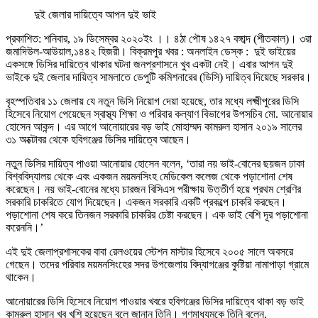
দুই জেলার দায়িত্বে আপন দুই ভাই
প্রকাশিত: শনিবার, ১৯ ডিসেম্বর ২০২০ইং ।। ৪ঠা পৌষ ১৪২৭ বঙ্গাব্দ (শীতকাল)। ৩রা
জমাদিউল-আউয়াল,১৪৪২ হিজরী। বিক্রমপুর খবর : অনলাইন ডেস্ক : দুই ভাইয়ের
একসঙ্গে ডিসির দায়িত্বে থাকার ঘটনা জনপ্রশাসনে খুব একটা নেই। এবার আপন দুই
ভাইকে দুই জেলার দায়িত্ব সামলাতে ডেপুটি কমিশনারের (ডিসি) দায়িত্ব দিয়েছে সরকার।
বৃহস্পতিবার ১১ জেলায় যে নতুন ডিসি নিয়োগ দেয়া হয়েছে, তার মধ্যে লক্ষ্মীপুরের ডিসি
হিসেবে নিয়োগ পেয়েছেন স্বাস্থ্য শিক্ষা ও পরিবার কল্যাণ বিভাগের উপসচিব মো. আনোয়ার
হোসেন আকন্দ। এর আগে আনোয়ারের বড় ভাই মোহাম্মদ কামরুল হাসান ২০১৯ সালের
৩১ অক্টোবর থেকে হবিগঞ্জের ডিসির দায়িত্বে আছেন।
নতুন ডিসির দায়িত্ব পাওয়া আনোয়ার হোসেন বলেন, ‘তারা নয় ভাই-বোনের ছয়জন ঢাকা
বিশ্ববিদ্যালয় থেকে এবং একজন ময়মনসিংহ মেডিকেল কলেজ থেকে পড়াশোনা শেষ
করেছেন। নয় ভাই-বোনের মধ্যে চারজন বিসিএস পরীক্ষায় উত্তীর্ণ হয়ে প্রথম শ্রেণির
সরকারি চাকরিতে যোগ দিয়েছেন। একজন সরকারি একটি প্রকল্পে চাকরি করছেন।
পড়াশোনা শেষ করে তিনজন সরকারি চাকরির চেষ্টা করছেন। এক ভাই বেশি দূর পড়াশোনা
করেননি।’
এই দুই জেলাপ্রশাসকের বাবা রেলওয়ের স্টেশন মাস্টার হিসেবে ২০০৫ সালে অবসরে
গেছেন। তদের পরিবার ময়মনসিংহের সদর উপজেলায় বিদ্যাগঞ্জের কুষ্টিয়া নামাপাড়া গ্রামে
থাকেন।
আনোয়ারের ডিসি হিসেবে নিয়োগ পাওয়ার খবরে হবিগঞ্জের ডিসির দায়িত্বে থাকা বড় ভাই
কামরুল হাসান খুব খুশি হয়েছেন বলে জানান তিনি। গণমাধ্যমকে তিনি বলেন,