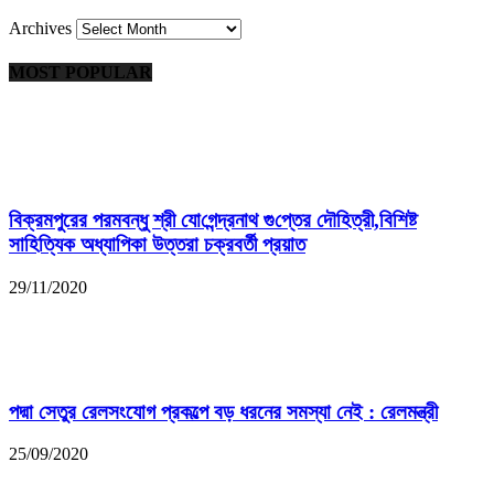
Archives
MOST POPULAR
বিক্রমপুরের পরমবন্ধু শ্রী যো‌গেন্দ্রনাথ গু‌প্তের দৌ‌হিত্রী,বি‌শিষ্ট
সা‌হি‌ত্যিক অধ্যাপিকা উত্তরা চক্রবর্তী প্রয়াত
29/11/2020
পদ্মা সেতুর রেলসংযোগ প্রকল্পে বড় ধরনের সমস্যা নেই : রেলমন্ত্রী
25/09/2020