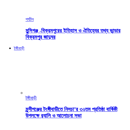
পর্যটন
মুন্সিগঞ্জ -বিক্রমপুরের ইতিহাস ও ঐতিহ্যের তথ্য ভান্ডার
বিক্রমপুর জাদুঘর
টঙ্গীবাড়ী
টঙ্গীবাড়ী
মুন্সীগঞ্জের টংঙ্গীবাড়ীতে নিসচা’র ৩২তম প্রতিষ্ঠা বার্ষিকী
উপলক্ষে র‍্যালি ও আলোচনা সভা