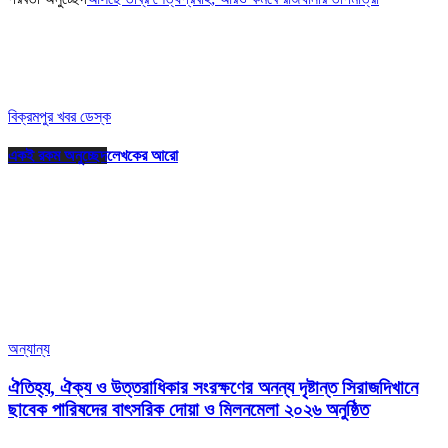
বিক্রমপুর খবর ডেস্ক
একই রকম অনুচ্ছেদ
লেখকের আরো
অন্যান্য
ঐতিহ্য, ঐক্য ও উত্তরাধিকার সংরক্ষণের অনন্য দৃষ্টান্ত সিরাজদিখানে
ছাবেক পারিষদের বাৎসরিক দোয়া ও মিলনমেলা ২০২৬ অনুষ্ঠিত