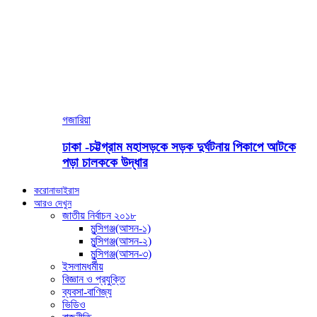
গজারিয়া
ঢাকা -চট্টগ্রাম মহাসড়কে সড়ক দুর্ঘটনায় পিকাপে আটকে
পড়া চালককে উদ্ধার
করোনাভাইরাস
আরও দেখুন
জাতীয় নির্বাচন ২০১৮
মুন্সিগঞ্জ(আসন-১)
মুন্সিগঞ্জ(আসন-২)
মুন্সিগঞ্জ(আসন-৩)
ইসলামধর্মীয়
বিজ্ঞান ও প্রযুক্তি
ব্যবসা-বাণিজ্য
ভিডিও