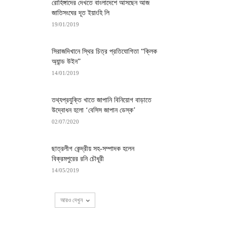
রোহিঙ্গাদের দেখতে বাংলাদেশে আসছেন আজ
জাতিসংঘের দূত ইয়াংহি লি
19/01/2019
সিরাজদিখানে স্থির চিত্র প্রতিযোগিতা “ক্লিক
অ্যান্ড উইন”
14/01/2019
তথ্যপ্রযুক্তি খাতে জাপানি বিনিয়োগ বাড়াতে
উদ্বোধন হলো ‘বেসিস জাপান ডেস্ক’
02/07/2020
ছাত্রলীগ কেন্দ্রীয় সহ-সম্পাদক হলেন
বিক্রমপুরের রনি চৌধূরী
14/05/2019
আরও দেখুন