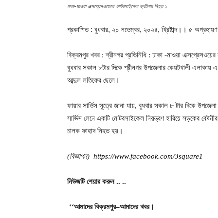
ঢাকা-মাওয়া এক্সপ্রেসওয়েতে মোটরসাইকেল দুর্ঘটনায় নিহত ১
প্রকাশিত : বুধবার, ২০ নভেম্বর, ২০২৪, খ্রিষ্টাব্দ।। ৫ অগ্রহ
বিক্রমপুর
খবর
শ্রীনগর
প্রতিনিধি
:
: ঢাকা -মাওয়া এক্সপ্রেসওয়ে
বুধবার সকাল ৮টার দিকে শ্রীনগর উপজেলার কেয়টখালী এলাকায় এ
আব্দুল লতিফের ছেলে।
ফায়ার সার্ভিস সূত্রে জানা যায়, বুধবার সকাল ৮ টার দিকে উপজে
সার্ভিস লেনে একটি মোটরসাইকেল নিয়ন্ত্রণ হারিয়ে সড়কের বেষ্টনী
চালক ফাহাদ নিহত হয়।
বিজ্ঞাপন
(
)
https://www.facebook.com/3square1
নিউজটি
শেয়ার
করুন
..
..
আমাদের
বিক্রমপুর
আমাদের
খবর।
‘‘
–