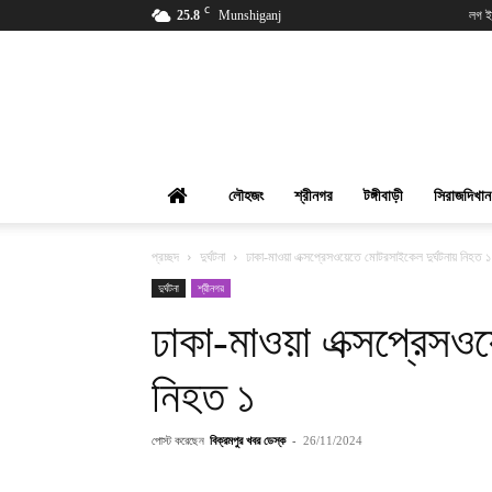
C
25.8
Munshiganj
লগ ই
বিক্রমপুর
খবর
লৌহজং
শ্রীনগর
টঙ্গীবাড়ী
সিরাজদিখান
প্রচ্ছদ
দুর্ঘটনা
ঢাকা-মাওয়া এক্সপ্রেসওয়েতে মোটরসাইকেল দুর্ঘটনায় নিহত ১
দুর্ঘটনা
শ্রীনগর
ঢাকা-মাওয়া এক্সপ্রেসওয
নিহত ১
পোস্ট করেছেন
বিক্রমপুর খবর ডেস্ক
-
26/11/2024
শেয়ার