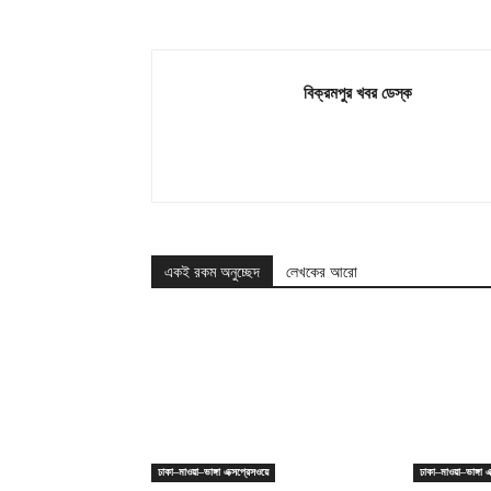
বিক্রমপুর খবর ডেস্ক
একই রকম অনুচ্ছেদ
লেখকের আরো
ঢাকা–মাওয়া–ভাঙ্গা এক্সপ্রেসওয়ে
ঢাকা–মাওয়া–ভাঙ্গা এ