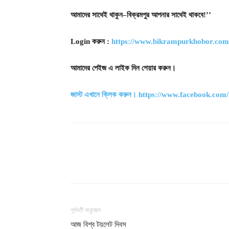
আমাদের
সাথেই
থাকুন
বিক্রমপুর
আপনার
সাথেই
থাকবে
–
!’’
করুন
Login
:
https://www.bikrampurkhobor.com
আমাদের
পেইজ
এ
লাইক
দিন
শেয়ার
করুন।
জাস্ট
এখানে
ক্লিক
করুন।
https://www.facebook.co
শেয়ার
পূর্ববর্তী অনুচ্ছেদ
আজ বিশ্ব টয়লেট দিবস