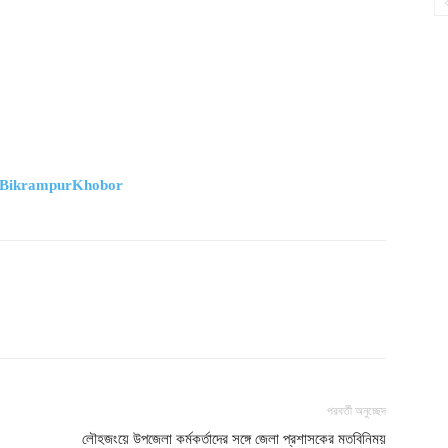
m/BikrampurKhobor
পরবর্তী অনুচ্ছেদ
লৌহজংয়ে উপজেলা কর্মকর্তাদের সঙ্গে জেলা প্রশাসকের মতবিনিময়