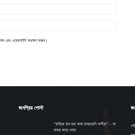
ইমেল এবং ওয়েবসাইট সংরক্ষণ করুন।
জনপ্রিয় পোস্ট
জন
“রাব্বির হাম হুমা কামা রাব্বায়ানি সাগীরা” – মা
লৌ
বাবার জন্য দোয়া