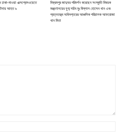
ে ঢাকা-মাওয়া এক্সপ্রেসওয়েতে
বিক্রমপুর জাদুঘর পরিদর্শন করেছেন সংস্কৃতি বিষয়ক
র্ঘটনায় আহত ৯
মন্ত্রণালয়ের যুগ্ম সচিব মুঃ বিল্লাল হোসেন খান এবং
প্রত্নতত্ত্ব অধিদপ্তরের আঞ্চলিক পরিচালক আফরোজা
খান মিতা