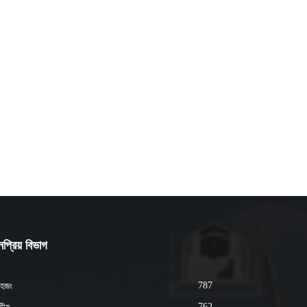
প্রিয় বিভাগ
787
হজং
762