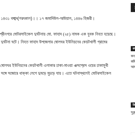
ায়ণ ১৪৩১ বঙ্গাব্দ(শরৎকাল)।। ১৭ জমাদিউল-আউয়াল, ১৪৪৬ হিজরী।
র শ্রীনগরে মোটরসাইকেল দুর্ঘটনায় মো. ফাহাদ (২৫) নামক এক যুবক নিহত হয়েছে।
 দুর্ঘটনা ঘটে। নিহত ফাহাদ উপজেলার ষোলঘর ইউনিয়নের কেয়টখালী গ্রামের
রা
কন
কম
লা ষোলঘর ইউনিয়নের কেয়টখালী এলাকার ঢাকা-মাওয়া এক্সপ্রেস ওয়ের ঢাকামুখী
আজ
র সঙ্গে সজোরে ধাক্কা লেগে দুমড়ে মুচড়ে যায়। এতে ঘটনাস্থলেই মোটরসাইকেল
শি
সুক