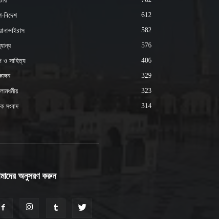
ীয়
612
শ-বিদেশ
582
োনাভাইরাস
576
যান্য
406
্প ও সাহিত্য
329
ষাঙ্গন
323
ামধর্মীয়
314
ক সংবাদ
মাদের অনুসরণ করুন