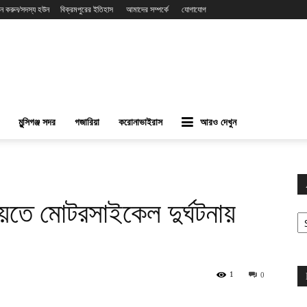
ন করুন/সদস্য হউন
বিক্রমপুরের ইতিহাস
আমাদের সম্পর্কে
যোগাযোগ
মুন্সিগঞ্জ সদর
গজারিয়া
করোনাভাইরাস
আরও দেখুন
়েতে মোটরসাইকেল দুর্ঘটনায়
Ar
1
0