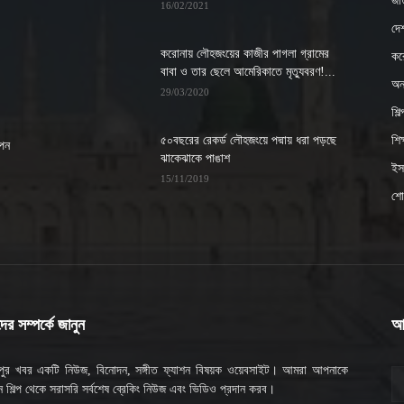
জাত
16/02/2021
দে
করোনায় লৌহজংয়ের কাজীর পাগলা গ্রামের
কর
বাবা ও তার ছেলে আমেরিকাতে মৃত্যুবরণ!...
অন্
29/03/2020
শিল
৫০বছরের রেকর্ড লৌহজংয়ে পদ্মায় ধরা পড়ছে
শিক্
াপন
ঝাকেঝাকে পাঙাশ
ইসল
15/11/2019
শো
র সম্পর্কে জানুন
আ
মপুর খবর একটি নিউজ, বিনোদন, সঙ্গীত ফ্যাশন বিষয়ক ওয়েবসাইট। আমরা আপনাকে
 শিল্প থেকে সরাসরি সর্বশেষ ব্রেকিং নিউজ এবং ভিডিও প্রদান করব।