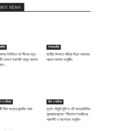
HOT NEWS
জনীতি
ইসলামধর্মীয়
কসার ইউনিয়ন আ’লীগের নতুন
জাতীয় ঈদগাহে পবিত্র ঈদুল আজহার
িটি ঘোষণা সভাপতি আবুল কালাম
প্রধান জামাত অনুষ্ঠিত
াদ ...
ল্প ও সাহিত্য
শিল্প ও সাহিত্য
ন্ঠী গীতা দত্তের জন্মদিন আজ
সুবর্ণা সেঁজুতি টুসি’র ৭টি আন্তর্জাতিক
পুরস্কারপ্রাপ্ত “মীনালাপ”চলচ্চিত্র
প্রদর্শনী ও আলোচনা অনুষ্ঠান