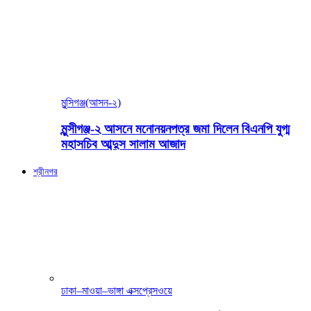
মুন্সিগঞ্জ(আসন-২)
মুন্সীগঞ্জ-২ আসনে মনোনয়নপত্র জমা দিলেন বিএনপি যুগ্ম
মহাসচিব আব্দুস সালাম আজাদ
শ্রীনগর
ঢাকা–মাওয়া–ভাঙ্গা এক্সপ্রেসওয়ে