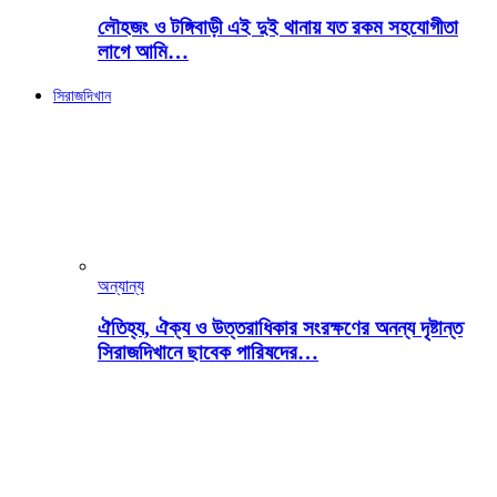
লৌহজং ও টঙ্গিবাড়ী এই দুই থানায় যত রকম সহযোগীতা
লাগে আমি…
সিরাজদিখান
অন্যান্য
ঐতিহ্য, ঐক্য ও উত্তরাধিকার সংরক্ষণের অনন্য দৃষ্টান্ত
সিরাজদিখানে ছাবেক পারিষদের…