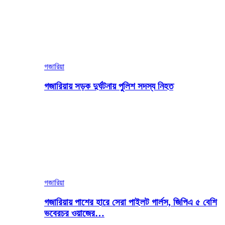
গজারিয়া
গজারিয়ায় সড়ক দুর্ঘটনায় পুলিশ সদস্য নিহত
গজারিয়া
গজারিয়ায় পাশের হারে সেরা পাইলট গার্লস, জিপিএ ৫ বেশি
ভবেরচর ওয়াজের…