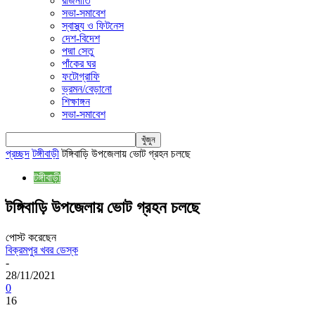
রাজনীতি
সভা-সমাবেশ
স্বাস্থ্য ও ফিটনেস
দেশ-বিদেশ
পদ্মা সেতু
পাঁকের ঘর
ফটোগ্রাফি
ভ্রমন/বেড়ানো
শিক্ষাঙ্গন
সভা-সমাবেশ
প্রচ্ছদ
টঙ্গীবাড়ী
টঙ্গিবাড়ি উপজেলায় ভোট গ্রহন চলছে
টঙ্গীবাড়ী
টঙ্গিবাড়ি উপজেলায় ভোট গ্রহন চলছে
পোস্ট করেছেন
বিক্রমপুর খবর ডেস্ক
-
28/11/2021
0
16