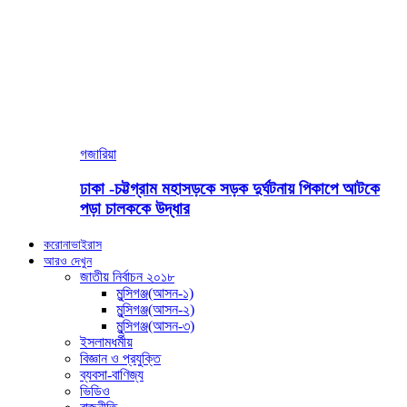
গজারিয়া
ঢাকা -চট্টগ্রাম মহাসড়কে সড়ক দুর্ঘটনায় পিকাপে আটকে
পড়া চালককে উদ্ধার
করোনাভাইরাস
আরও দেখুন
জাতীয় নির্বাচন ২০১৮
মুন্সিগঞ্জ(আসন-১)
মুন্সিগঞ্জ(আসন-২)
মুন্সিগঞ্জ(আসন-৩)
ইসলামধর্মীয়
বিজ্ঞান ও প্রযুক্তি
ব্যবসা-বাণিজ্য
ভিডিও