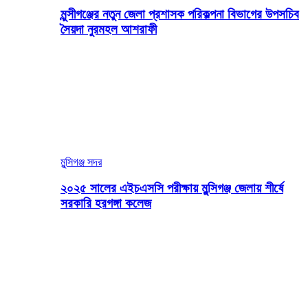
মুন্সীগঞ্জের নতুন জেলা প্রশাসক পরিকল্পনা বিভাগের উপসচিব
সৈয়দা নুরমহল আশরাফী
মুন্সিগঞ্জ সদর
২০২৫ সালের এইচএসসি পরীক্ষায় মুন্সিগঞ্জ জেলায় শীর্ষে
সরকারি হরগঙ্গা কলেজ