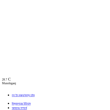
C
28.7
Munshiganj
লগ ইন করুন/সদস্য হউন
বিক্রমপুরের ইতিহাস
আমাদের সম্পর্কে