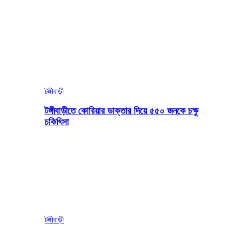
টঙ্গীবাড়ী
টঙ্গীবাড়ীতে কোরিয়ার ডাক্তার দিয়ে ৫৫০ জনকে চক্ষু
চকিৎিসা
টঙ্গীবাড়ী