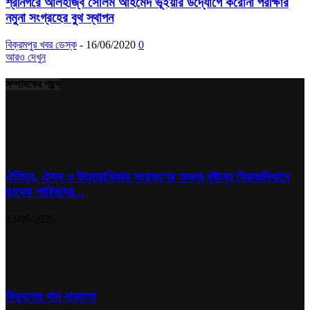
শ্রীনগরে আলহাজ্ব সেলিম আহমেদ ভূইয়ার উদ্যোগে করোনা পরীক্ষার
নমুনা সংগ্রহের বুথ স্থাপন
বিক্রমপুর খবর ডেস্ক
-
16/06/2020
0
আরও দেখুন
সম্পাদকের পছন্দ
ঐতিহ্য, ঐক্য ও উত্তরাধিকার সংরক্ষণের অনন্য দৃষ্টান্ত সিরাজদিখানে
ছাবেক পারিষদের...
13/06/2026
বিদ্যুতের দাম বাড়ালো