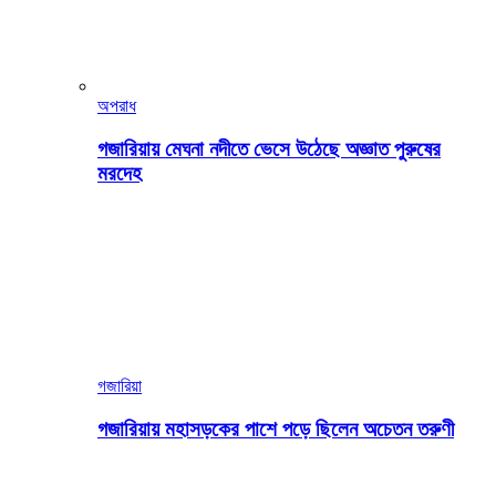
অপরাধ
গজারিয়ায় মেঘনা নদীতে ভেসে উঠেছে অজ্ঞাত পুরুষের
মরদেহ
গজারিয়া
গজারিয়ায় মহাসড়কের পাশে পড়ে ছিলেন অচেতন তরুণী