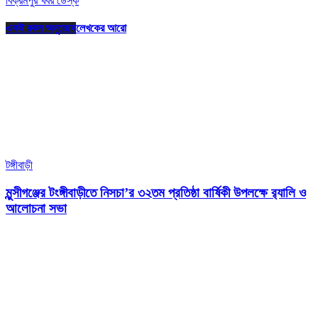
বিক্রমপুর খবর ডেস্ক
একই রকম অনুচ্ছেদ
লেখকের আরো
টঙ্গীবাড়ী
মুন্সীগঞ্জের টংঙ্গীবাড়ীতে নিসচা’র ৩২তম প্রতিষ্ঠা বার্ষিকী উপলক্ষে র‍্যালি ও
আলোচনা সভা