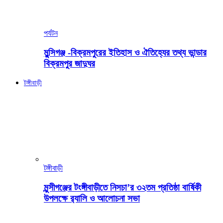
পর্যটন
মুন্সিগঞ্জ -বিক্রমপুরের ইতিহাস ও ঐতিহ্যের তথ্য ভান্ডার
বিক্রমপুর জাদুঘর
টঙ্গীবাড়ী
টঙ্গীবাড়ী
মুন্সীগঞ্জের টংঙ্গীবাড়ীতে নিসচা’র ৩২তম প্রতিষ্ঠা বার্ষিকী
উপলক্ষে র‍্যালি ও আলোচনা সভা