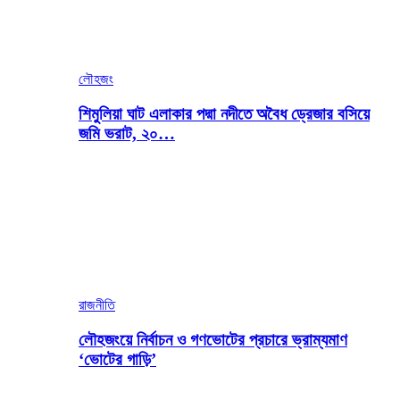
লৌহজং
শিমুলিয়া ঘাট এলাকার পদ্মা নদীতে অবৈধ ড্রেজার বসিয়ে
জমি ভরাট, ২০…
রাজনীতি
লৌহজংয়ে নির্বাচন ও গণভোটের প্রচারে ভ্রাম্যমাণ
‘ভোটের গাড়ি’