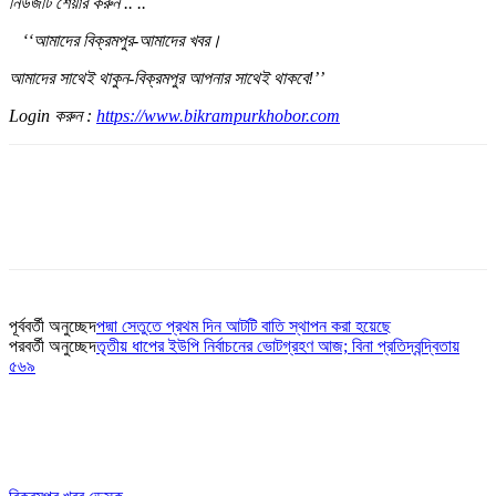
নিউজটি শেয়ার করুন .. ..
‘‘আমাদের বিক্রমপুর-আমাদের খবর।
আমাদের সাথেই থাকুন-বিক্রমপুর আপনার সাথেই থাকবে!’’
Login
করুন :
https://www.bikrampurkhobor.com
পূর্ববর্তী অনুচ্ছেদ
পদ্মা সেতুতে প্রথম দিন আটটি বাতি স্থাপন করা হয়েছে
পরবর্তী অনুচ্ছেদ
তৃতীয় ধাপের ইউপি নির্বাচনের ভোটগ্রহণ আজ; বিনা প্রতিদ্বন্দ্বিতায়
৫৬৯