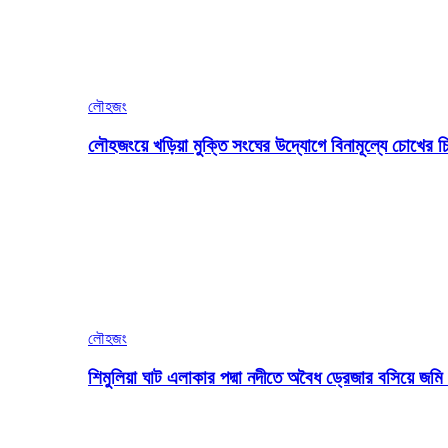
লৌহজং
লৌহজংয়ে খড়িয়া মুক্তি সংঘের উদ্যোগে বিনামূল্যে চোখের চ
লৌহজং
শিমুলিয়া ঘাট এলাকার পদ্মা নদীতে অবৈধ ড্রেজার বসিয়ে জ