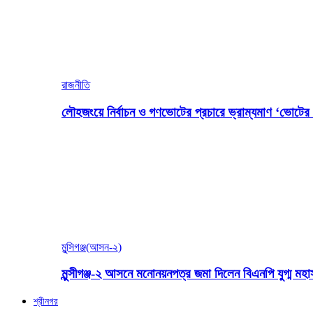
রাজনীতি
লৌহজংয়ে নির্বাচন ও গণভোটের প্রচারে ভ্রাম্যমাণ ‘ভোটের গ
মুন্সিগঞ্জ(আসন-২)
মুন্সীগঞ্জ-২ আসনে মনোনয়নপত্র জমা দিলেন বিএনপি যুগ্ম ম
শ্রীনগর