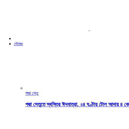
লৌহজং
পদ্মা সেতু
পদ্মা সেতুতে স্বস্তির ঈদযাত্রা, ২৪ ঘণ্টায় টোল আদায় ৪