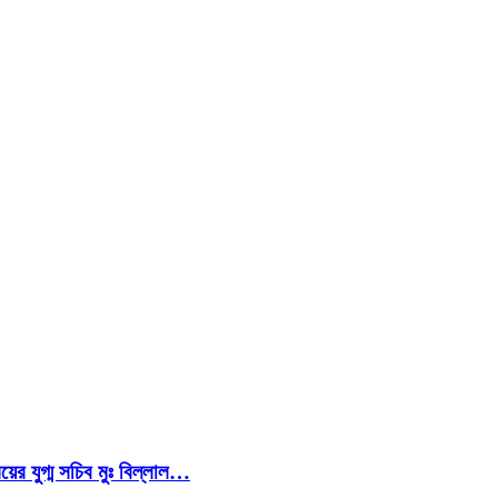
য়ের যুগ্ম সচিব মুঃ বিল্লাল…