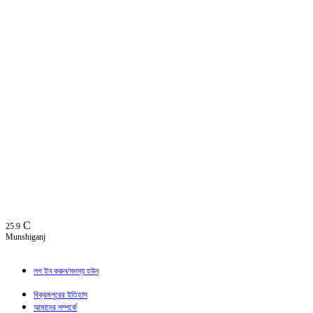
C
25.9
Munshiganj
লগ ইন করুন/সদস্য হউন
বিক্রমপুরের ইতিহাস
আমাদের সম্পর্কে