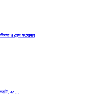
িকিৎসা ও লেন্স সংযোজন
মি ভরাট, ২০…