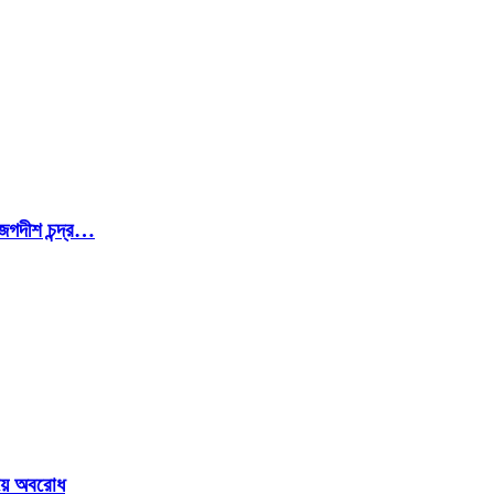
জগদীশ চন্দ্র…
ওয়ে অবরোধ