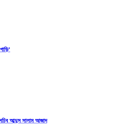
াড়ি’
হাসচিব আব্দুস সালাম আজাদ