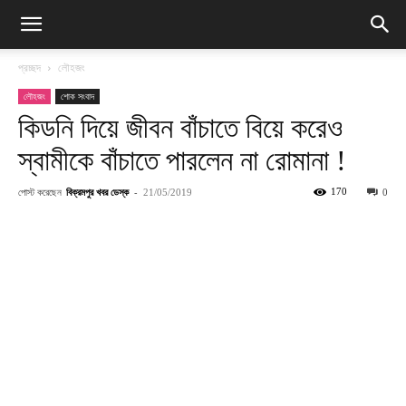
প্রচ্ছদ
লৌহজং
লৌহজং
শোক সংবাদ
কিডনি দিয়ে জীবন বাঁচাতে বিয়ে করেও
স্বামীকে বাঁচাতে পারলেন না রোমানা !
পোস্ট করেছেন
বিক্রমপুর খবর ডেস্ক
-
170
21/05/2019
0