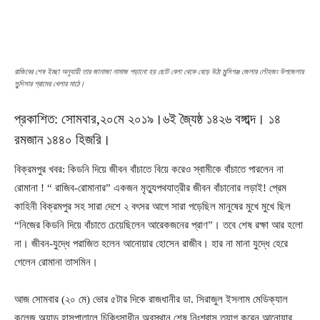
রাজিবের শেষ ইচ্ছা অনুযায়ী তার জানাজা নামাজ পড়ানো হয় ছোট বেলা থেকে বেড়ে উঠা মুন্সিগঞ্জ জেলার লৌহজং উপজেলার
সুন্দিসার গ্রামের খেলার মাঠে।
প্রকাশিত: সোমবার,২০মে ২০১৯।৬ই জ্যৈষ্ঠ ১৪২৬ বঙ্গাব্দ। ১৪
রমজান ১৪৪০ হিজরি।
বিক্রমপুর খবর: কিডনি দিয়ে জীবন বাঁচাতে বিয়ে করেও স্বামীকে বাঁচাতে পারলেন না
রোমানা ! “ রাজিব-রোমানার” একজন মৃত্যুপথযাত্রীর জীবন বাঁচানোর লড়াই! প্রেম
কাহিনী বিক্রমপুর সহ সারা দেশে ২ বৎসর আগে সারা পড়েছিল মানুষের মুখে মুখে ছিল
“নিজের কিডনি দিয়ে বাঁচাতে চেয়েছিলেন আরেকজনের প্রাণ”। তবে শেষ রক্ষা আর হলো
না। জীবন-যুদ্ধে পরাজিত হলেন আনোয়ার হোসেন রাজীব। হার না মানা যুদ্ধে হেরে
গেলেন রোমানা তাসমিন।
আজ সোমবার (২০ মে) ভোর ৫টার দিকে রাজধানীর ডা. সিরাজুল ইসলাম মেডিক্যাল
কলেজ অ্যান্ড হাসপাতালে চিকিৎসাধীন অবস্থান শেষ নিঃশ্বাস ত্যাগ করেন আনোয়ার