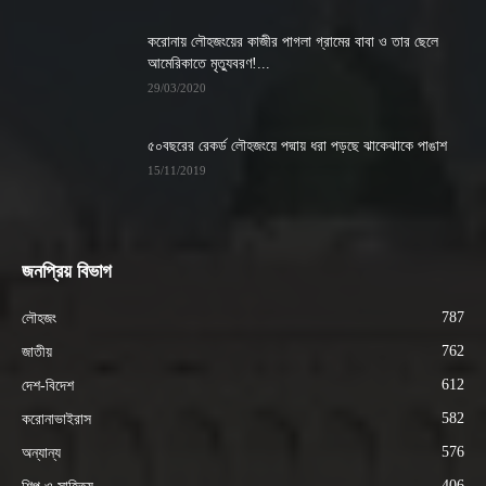
করোনায় লৌহজংয়ের কাজীর পাগলা গ্রামের বাবা ও তার ছেলে
আমেরিকাতে মৃত্যুবরণ!...
29/03/2020
৫০বছরের রেকর্ড লৌহজংয়ে পদ্মায় ধরা পড়ছে ঝাকেঝাকে পাঙাশ
15/11/2019
জনপ্রিয় বিভাগ
787
লৌহজং
762
জাতীয়
612
দেশ-বিদেশ
582
করোনাভাইরাস
576
অন্যান্য
406