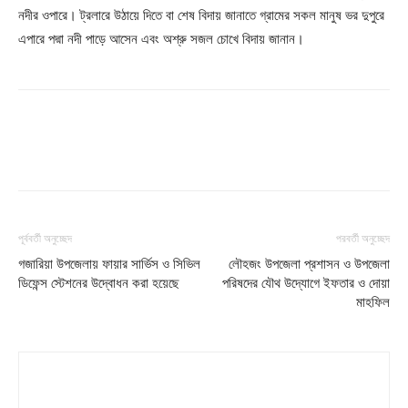
নদীর ওপারে। ট্রলারে উঠায়ে দিতে বা শেষ বিদায় জানাতে গ্রামের সকল মানুষ ভর দুপুরে
এপারে পদ্মা নদী পাড়ে আসেন এবং অশ্রু সজল চোখে বিদায় জানান।
পূর্ববর্তী অনুচ্ছেদ
পরবর্তী অনুচ্ছেদ
গজারিয়া উপজেলায় ফায়ার সার্ভিস ও সিভিল
লৌহজং উপজেলা প্রশাসন ও উপজেলা
ডিফেন্স স্টেশনের উদ্বোধন করা হয়েছে
পরিষদের যৌথ উদ্যোগে ইফতার ও দোয়া
মাহফিল