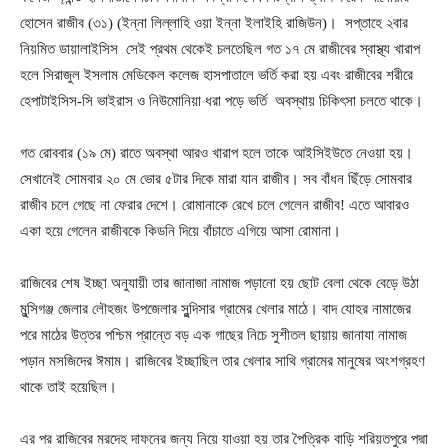
হোসেন রাজীব (৩১) (ইন্না লিল্লাহি ওয়া ইন্না ইলাইহি রাজিউন)। সপ্তাহে ২বার
নিয়মিত ডায়ালাইসিস সেই প্রথম থেকেই চলতেছিল গত ১৭ মে রাজীবের স্বাস্থ্য খারাপ
হলে সিরাজুল ইসলাম মেডিকেল কলেজ হাসপাতালে ভর্তি করা হয় এবং রাজীবের শরীরে
হেপাটাইসিস-সি ভাইরাস ও নিউমোনিয়া ধরা পড়ে ভর্তি অবস্থায় চিকিৎসা চলতে থাকে।
গত রোববার (১৯ মে) রাতে অবস্থা আরও খারাপ হলে তাকে আইসিইউতে নেওয়া হয়।
সেখানেই সোমবার ২০ মে ভোর ৫টার দিকে মারা যান রাজীব। সব বাঁধন ছিঁড়ে সোমবার
রাজীব চলে গেছে না ফেরার দেশে। রোমানাকে রেখে চলে গেলেন রাজীব! এতে আবারও
একা হয়ে গেলেন রাজীবকে কিডনি দিয়ে বাঁচাতে এগিয়ে আসা রোমানা।
রাজিবের শেষ ইচ্ছা অনুযায়ী তার জানাজা নামাজ পড়ানো হয় ছোট বেলা থেকে বেড়ে উঠা
মুন্সিগঞ্জ জেলার লৌহজং উপজেলার সুন্দিসার গ্রামের খেলার মাঠে। বাদ যোহর নামাজের
পরে মাঠের উত্তর পশ্চিম প্রান্তে বড় এক গাছের নিচে সুশীতল ছায়ায় জানাযা নামাজ
পড়ান মসজিদের ঈমাম। রাজিবের ইচ্ছাছিল তার খেলার সাথি গ্রামের মানুষের অংশগ্রহণ
থাকে তাই হয়েছিল।
এর পর রাজিবের মরদেহ দাফনের জন্য নিয়ে যাওয়া হয় তার পৈত্রিক বাড়ি শরিয়তপুরে পদ্মা