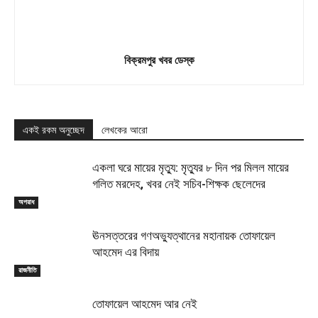
বিক্রমপুর খবর ডেস্ক
একই রকম অনুচ্ছেদ
লেখকের আরো
একলা ঘরে মায়ের মৃত্যু: মৃত্যুর ৮ দিন পর মিলল মায়ের
গলিত মরদেহ, খবর নেই সচিব-শিক্ষক ছেলেদের
অপরাধ
ঊনসত্তরের গণঅভ্যুত্থানের মহানায়ক তোফায়েল
আহমেদ এর বিদায়
রাজনীতি
তোফায়েল আহমেদ আর নেই