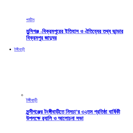
পর্যটন
মুন্সিগঞ্জ -বিক্রমপুরের ইতিহাস ও ঐতিহ্যের তথ্য ভান্ডার
বিক্রমপুর জাদুঘর
টঙ্গীবাড়ী
টঙ্গীবাড়ী
মুন্সীগঞ্জের টংঙ্গীবাড়ীতে নিসচা’র ৩২তম প্রতিষ্ঠা বার্ষিকী
উপলক্ষে র‍্যালি ও আলোচনা সভা