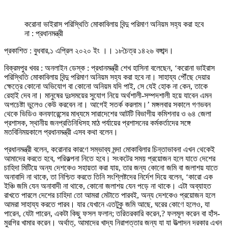
করোনা ভাইরাস পরিস্থিতি মোকাবিলায় বিন্দু পরিমাণ অনিয়ম সহ্য করা হবে
না : প্রধানমন্ত্রী
প্রকাশিত : বুধবার,১ এপ্রিল ২০২০ ইং ।। ১৮চৈত্র ১৪২৬ বঙ্গাব্দ।
বিক্রমপুর খবর : অনলাইন ডেস্ক : প্রধানমন্ত্রী শেখ হাসিনা বলেছেন, ‘করোনা ভাইরাস
পরিস্থিতি মোকাবিলায় বিন্দু পরিমাণ অনিয়ম সহ্য করা হবে না। সাহায্য পৌঁছে দেয়ার
ক্ষেত্রে কোনো অভিযোগ বা কোনো অনিয়ম যদি পাই, সে যেই হোক না কেন, তাকে
রেহাই দেব না। মানুষের দুঃসময়ের সুযোগ নিয়ে অর্থশালী-সম্পদশালী হয়ে যাবেন এমন
অপচেষ্টা ভুলেও কেউ করবেন না। আগেই সতর্ক করলাম।’ মঙ্গলবার সকালে গণভবন
থেকে ভিডিও কনফারেন্সের মাধ্যমে সারাদেশের আটটি বিভাগীয় কমিশনার ও ৬৪ জেলা
প্রশাসক, স্থানীয় জনপ্রতিনিধিসহ মাঠ পর্যায়ের প্রশাসনের কর্মকর্তাদের সঙ্গে
মতবিনিময়কালে প্রধানমন্ত্রী এসব কথা বলেন।
প্রধানমন্ত্রী বলেন, করোনার কারণে সম্ভাব্য মন্দা মোকাবিলার চিন্তাভাবনা এখন থেকেই
আমাদের করতে হবে, পরিকল্পনা নিতে হবে। সংকটের সময় প্রয়োজন হলে যাতে দেশের
চাহিদা মিটিয়ে অন্য দেশকেও সহায়তা করা যায়, তার জন্য কোনো জমি বা জলাশয় যাতে
অনাবাদি না থাকে, তা নিশ্চিত করতে তিনি সংশ্লিষ্টদের নির্দেশ দিয়ে বলেন, ‘কারো এক
ইঞ্চি জমি যেন অনাবাদী না থাকে, কোনো জলাশয় যেন পড়ে না থাকে। এটা অব্যাহত
রাখতে পারলে দেশের চাহিদা তো আমরা মেটাতে পারবই, অন্য দেশকেও প্রয়োজন হলে
আমরা সাহায্য করতে পারব। যার যেখানে এতটুকু জমি আছে, ঘরের কোণে হলেও, যা
পারেন, যেটা পারেন, একটা কিছু ফসল ফলান; তরিতরকারি করেন,? ফলমূল করেন বা হাঁস-
মুরগির খামার করেন। অর্থাত্, আমাদের খাদ্য নিরাপত্তার জন্য যা যা উত্পাদন দরকার এখন