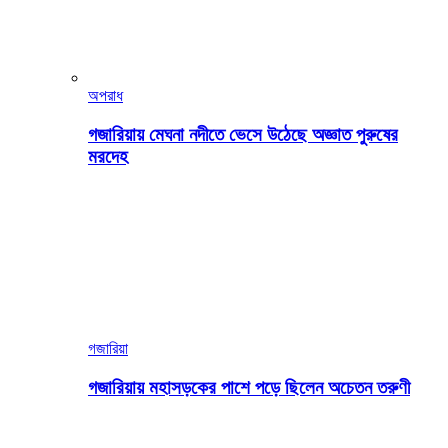
অপরাধ
গজারিয়ায় মেঘনা নদীতে ভেসে উঠেছে অজ্ঞাত পুরুষের
মরদেহ
গজারিয়া
গজারিয়ায় মহাসড়কের পাশে পড়ে ছিলেন অচেতন তরুণী