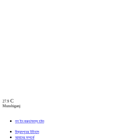
C
27.9
Munshiganj
লগ ইন করুন/সদস্য হউন
বিক্রমপুরের ইতিহাস
আমাদের সম্পর্কে