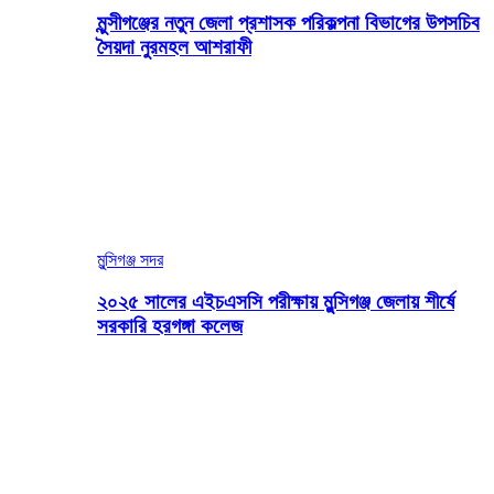
মুন্সীগঞ্জের নতুন জেলা প্রশাসক পরিকল্পনা বিভাগের উপসচিব
সৈয়দা নুরমহল আশরাফী
মুন্সিগঞ্জ সদর
২০২৫ সালের এইচএসসি পরীক্ষায় মুন্সিগঞ্জ জেলায় শীর্ষে
সরকারি হরগঙ্গা কলেজ