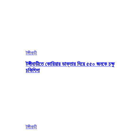
টঙ্গীবাড়ী
টঙ্গীবাড়ীতে কোরিয়ার ডাক্তার দিয়ে ৫৫০ জনকে চক্ষু
চকিৎিসা
টঙ্গীবাড়ী