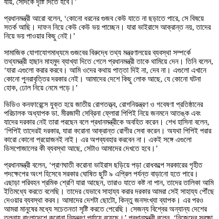
যায়, সেদিকে দৃষ্টি দিতে হবে।’
প্রধানমন্ত্রী আরো বলেন, ‘কোনো ধরনের গুজব কেউ যাতে না ছড়াতে পারে, সে বিষয়ে
সতর্ক আছি। দাফন নিয়ে কেউ কেউ ভয় পাচ্ছেন। যারা ভাইরাসে আক্রান্ত নয়, তাদের
নিয়ে ভয় পাওয়ার কিছু নেই।’
সামাজিক যোগাযোগমাধ্যমে গুজবের বিরুদ্ধে তথ্য মন্ত্রণালয়ের ব্যবস্থা সম্পর্কে
তথ্যমন্ত্রী হাছান মাহমুদ ব্যাখ্যা দিতে গেলে প্রধানমন্ত্রী তাকে থামিয়ে দেন। তিনি বলেন,
‘যারা এগুলো করার করবে। আমি ওদের কথায় পাত্তা দিই না, দেব না। এগুলো এখানে
কোনো পুনরাবৃত্তির দরকার নেই। আমাদের দেশে কিছু লোক আছে, যে কোনো ঘটনা
হোক, ঢোল নিয়ে নেমে পড়ে।’
ভিডিও কনফারেন্সে যুক্ত হয়ে জাতীয় রোগতত্ত্ব, রোগনিয়ন্ত্রণ ও গবেষণা প্রতিষ্ঠানের
পরিচালক অধ্যাপক ডা. মীরজাদী সেব্রিনা ফ্লোরা পিপিই নিয়ে জনমনে আতঙ্ক এবং
যাদের দরকার নেই তারা পরছেন বলে প্রধানমন্ত্রীকে অবহিত করেন। শেখ হাসিনা বলেন,
‘পিপিই তাদেরই দরকার, যারা করোনা আক্রান্ত রোগীর সেবা করেন। অযথা পিপিই পরার
কারো কোনো প্রয়োজনই নাই। এর অপব্যবহার করবেন না। একই সঙ্গে এগুলো
ডিসপোজালের কী ব্যবস্থা আছে, সেটাও আমাদের দেখতে হবে।’
প্রধানমন্ত্রী বলেন, ‘প্রাণঘাতী করোনা ভাইরাস ছড়িয়ে পড়া রোধকল্পে সরকারের গৃহীত
পদক্ষেপের অংশ হিসেবে সরকার ঘোষিত ছুটি ৯ এপ্রিল পর্যন্ত বাড়ানো হতে পারে।
এছাড়া পরিবহন শ্রমিক শ্রেণি যারা আছেন, তারাও যাতে কষ্ট না পান, তাদের তালিকা আমি
ইতিমধ্যে করতে বলেছি। তাদের যেভাবে সাহায্য করার দরকার আমরা সেই সাহায্য পৌঁছে
দেওয়ার ব্যবস্থা করব। আমাদের দেশটা ছোটো, কিন্তু জনসংখ্যা ব্যাপক। এর পরও
আমরা মানুষের মধ্যে সচেতনতা সৃষ্টি করতে পেরেছি। সেজন্য বিশ্বের অন্যান্য দেশের
তুলনায় বাংলাদেশে করোনা নিয়ন্ত্রণ পর্যায়ে রয়েছে।’ প্রধানমন্ত্রী বলেন, ‘নিজেদের সুরক্ষা