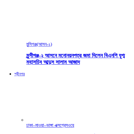
মুন্সিগঞ্জ(আসন-২)
মুন্সীগঞ্জ-২ আসনে মনোনয়নপত্র জমা দিলেন বিএনপি যুগ্ম
মহাসচিব আব্দুস সালাম আজাদ
শ্রীনগর
ঢাকা–মাওয়া–ভাঙ্গা এক্সপ্রেসওয়ে