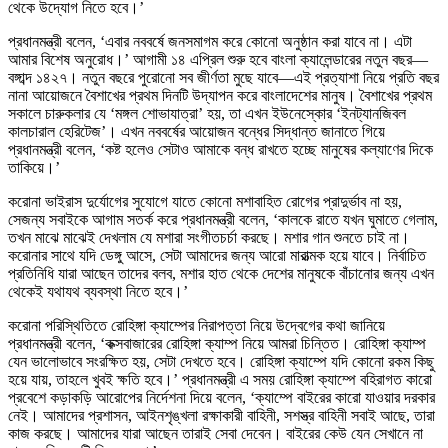
থেকে উদ্যোগ নিতে হবে।’
প্রধানমন্ত্রী বলেন, ‘এবার নববর্ষে জনসমাগম করে কোনো অনুষ্ঠান করা যাবে না। এটা
আমার বিশেষ অনুরোধ।’ আগামী ১৪ এপ্রিল শুরু হবে বাংলা ক্যালেন্ডারের নতুন বছর—
বঙ্গাব্দ ১৪২৭। নতুন বছরে পুরোনো সব জীর্ণতা মুছে যাবে—এই প্রত্যাশা নিয়ে প্রতি বছর
নানা আয়োজনে বৈশাখের প্রথম দিনটি উদ্যাপন করে বাংলাদেশের মানুষ। বৈশাখের প্রথম
সকালে চারুকলার যে ‘মঙ্গল শোভাযাত্রা’ হয়, তা এখন ইউনেস্কোর ‘ইনট্যানজিবল
কালচারাল হেরিটেজ’। এখন নববর্ষের আয়োজন বন্ধের সিদ্ধান্ত জানাতে গিয়ে
প্রধানমন্ত্রী বলেন, ‘কষ্ট হলেও সেটাও আমাকে বন্ধ রাখতে হচ্ছে মানুষের কল্যাণের দিকে
তাকিয়ে।’
করোনা ভাইরাস দুর্যোগের সুযোগে যাতে কোনো মশাবাহিত রোগের প্রাদুর্ভাব না হয়,
সেজন্য সবাইকে আগাম সতর্ক করে প্রধানমন্ত্রী বলেন, ‘কালকে রাতে যখন ঘুমাতে গেলাম,
তখন মাঝে মাঝেই দেখলাম যে মশারা সংগীতচর্চা করছে। মশার গান শুনতে চাই না।
করোনার সাথে যদি ডেঙ্গু আসে, সেটা আমাদের জন্য আরো মারাত্মক হয়ে যাবে। নির্বাচিত
প্রতিনিধি যারা আছেন তাদের বলব, মশার হাত থেকে দেশের মানুষকে বাঁচানোর জন্য এখন
থেকেই যথাযথ ব্যবস্থা নিতে হবে।’
করোনা পরিস্থিতিতে রোহিঙ্গা ক্যাম্পের নিরাপত্তা নিয়ে উদ্বেগের কথা জানিয়ে
প্রধানমন্ত্রী বলেন, ‘কক্সবাজারের রোহিঙ্গা ক্যাম্প নিয়ে আমরা চিন্তিত। রোহিঙ্গা ক্যাম্প
যেন ভালোভাবে সংরক্ষিত হয়, সেটা দেখতে হবে। রোহিঙ্গা ক্যাম্পে যদি কোনো রকম কিছু
হয়ে যায়, তাহলে খুবই ক্ষতি হবে।’ প্রধানমন্ত্রী এ সময় রোহিঙ্গা ক্যাম্পে বহিরাগত কারো
প্রবেশে কড়াকড়ি আরোপের নির্দেশনা দিয়ে বলেন, ‘ক্যাম্পে বাইরের কারো যাওয়ার দরকার
নেই। আমাদের প্রশাসন, আইনশৃঙ্খলা রক্ষাকারী বাহিনী, সশস্ত্র বাহিনী সবাই আছে, তারা
কাজ করছে। আমাদের যারা আছেন তারাই সেবা দেবেন। বাইরের কেউ যেন সেখানে না