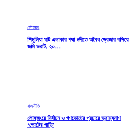
লৌহজং
শিমুলিয়া ঘাট এলাকার পদ্মা নদীতে অবৈধ ড্রেজার বসিয়ে
জমি ভরাট, ২০…
রাজনীতি
লৌহজংয়ে নির্বাচন ও গণভোটের প্রচারে ভ্রাম্যমাণ
‘ভোটের গাড়ি’