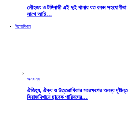
লৌহজং ও টঙ্গিবাড়ী এই দুই থানায় যত রকম সহযোগীতা
লাগে আমি…
সিরাজদিখান
অন্যান্য
ঐতিহ্য, ঐক্য ও উত্তরাধিকার সংরক্ষণের অনন্য দৃষ্টান্ত
সিরাজদিখানে ছাবেক পারিষদের…