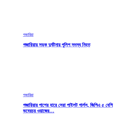
গজারিয়া
গজারিয়ায় সড়ক দুর্ঘটনায় পুলিশ সদস্য নিহত
গজারিয়া
গজারিয়ায় পাশের হারে সেরা পাইলট গার্লস, জিপিএ ৫ বেশি
ভবেরচর ওয়াজের…