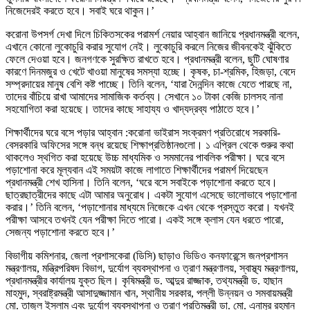
নিজেদেরই করতে হবে। সবাই ঘরে থাকুন।’
করোনা উপসর্গ দেখা দিলে চিকিতসকের পরামর্শ নেয়ার আহ্বান জানিয়ে প্রধানমন্ত্রী বলেন,
এখানে কোনো লুকোচুরি করার সুযোগ নেই। লুকোচুরি করলে নিজের জীবনকেই ঝুঁকিতে
ফেলে দেওয়া হবে। জনগণকে সুরক্ষিত রাখতে হবে। প্রধানমন্ত্রী বলেন, ছুটি ঘোষণার
কারণে দিনমজুর ও খেটে খাওয়া মানুষের সমস্যা হচ্ছে। কৃষক, চা-শ্রমিক, হিজড়া, বেদে
সম্প্রদায়ের মানুষ বেশি কষ্ট পাচ্ছে। তিনি বলেন, ‘যারা দৈনন্দিন কাজে যেতে পারছে না,
তাদের বাঁচিয়ে রাখা আমাদের সামাজিক কর্তব্য। সেখানে ১০ টাকা কেজি চালসহ নানা
সহযোগিতা করা হয়েছে। তাদের কাছে সাহায্য ও খাদ্যদ্রব্য পাঠাতে হবে।’
শিক্ষার্থীদের ঘরে বসে পড়ার আহ্বান :করোনা ভাইরাস সংক্রমণ প্রতিরোধে সরকারি-
বেসরকারি অফিসের সঙ্গে বন্ধ রয়েছে শিক্ষাপ্রতিষ্ঠানগুলো। ১ এপ্রিল থেকে শুরুর কথা
থাকলেও স্থগিত করা হয়েছে উচ্চ মাধ্যমিক ও সমমানের পাবলিক পরীক্ষা। ঘরে বসে
পড়াশোনা করে মূল্যবান এই সময়টা কাজে লাগাতে শিক্ষার্থীদের পরামর্শ দিয়েছেন
প্রধানমন্ত্রী শেখ হাসিনা। তিনি বলেন, ‘ঘরে বসে সবাইকে পড়াশোনা করতে হবে।
ছাত্রছাত্রীদের কাছে এটা আমার অনুরোধ। একটা সুযোগ এসেছে ভালোভাবে পড়াশোনা
করার।’ তিনি বলেন, ‘পড়াশোনার মাধ্যমে নিজেকে এখন থেকে প্রস্তুত করো। যখনই
পরীক্ষা আসবে তখনই যেন পরীক্ষা দিতে পারো। একই সঙ্গে ক্লাস যেন ধরতে পারো,
সেজন্য পড়াশোনা করতে হবে।’
বিভাগীয় কমিশনার, জেলা প্রশাসকেরা (ডিসি) ছাড়াও ভিডিও কনফারেন্সে জনপ্রশাসন
মন্ত্রণালয়, মন্ত্রিপরিষদ বিভাগ, দুর্যোগ ব্যবস্থাপনা ও ত্রাণ মন্ত্রণালয়, স্বাস্থ্য মন্ত্রণালয়,
প্রধানমন্ত্রীর কার্যালয় যুক্ত ছিল। কৃষিমন্ত্রী ড. আব্দুর রাজ্জাক, তথ্যমন্ত্রী ড. হাছান
মাহমুদ, স্বরাষ্ট্রমন্ত্রী আসাদুজ্জামান খান, স্থানীয় সরকার, পল্লী উন্নয়ন ও সমবায়মন্ত্রী
মো. তাজুল ইসলাম এবং দুর্যোগ ব্যবস্থাপনা ও ত্রাণ প্রতিমন্ত্রী ডা. মো. এনামুর রহমান