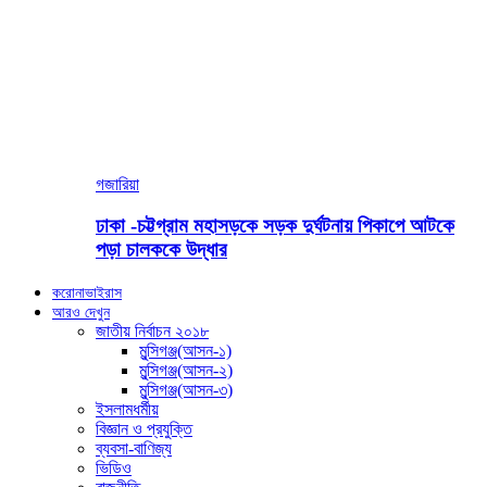
গজারিয়া
ঢাকা -চট্টগ্রাম মহাসড়কে সড়ক দুর্ঘটনায় পিকাপে আটকে
পড়া চালককে উদ্ধার
করোনাভাইরাস
আরও দেখুন
জাতীয় নির্বাচন ২০১৮
মুন্সিগঞ্জ(আসন-১)
মুন্সিগঞ্জ(আসন-২)
মুন্সিগঞ্জ(আসন-৩)
ইসলামধর্মীয়
বিজ্ঞান ও প্রযুক্তি
ব্যবসা-বাণিজ্য
ভিডিও