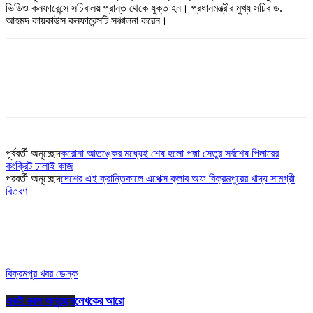
ভিডিও কনফারেন্সে সচিবালয় প্রান্ত থেকে যুক্ত হন। প্রধানমন্ত্রীর মুখ্য সচিব ড.
আহমদ কায়কাউস কনফারেন্সটি সঞ্চালনা করেন।
পূর্ববর্তী অনুচ্ছেদ
করোনা আতঙ্কের মধ্যেই শেষ হলো পদ্মা সেতুর সর্বশেষ পিলারের
কংক্রিট ঢালাই কাজ
পরবর্তী অনুচ্ছেদ
দেশের এই ক্রান্তিকালে এপেক্স ক্লাব অফ বিক্রমপুরের খাদ্য সামগ্রী
বিতরণ
বিক্রমপুর খবর ডেস্ক
একই রকম অনুচ্ছেদ
লেখকের আরো