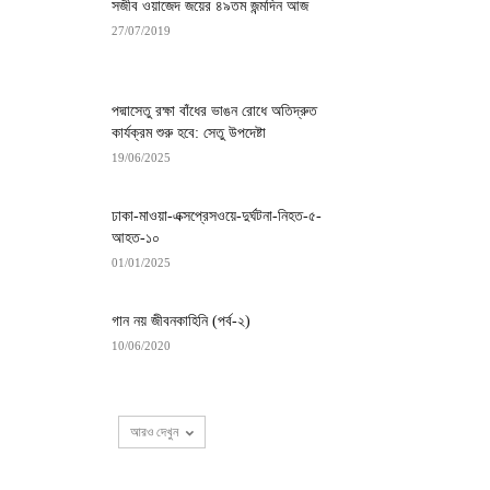
সজীব ওয়াজেদ জয়ের ৪৯তম জন্মদিন আজ
27/07/2019
পদ্মাসেতু রক্ষা বাঁধের ভাঙন রোধে অতিদ্রুত
কার্যক্রম শুরু হবে: সেতু উপদেষ্টা
19/06/2025
ঢাকা-মাওয়া-এক্সপ্রেসওয়ে-দুর্ঘটনা-নিহত-৫-
আহত-১০
01/01/2025
গান নয় জীবনকাহিনি (পর্ব-২)
10/06/2020
আরও দেখুন