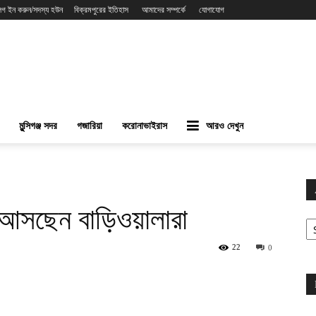
লগ ইন করুন/সদস্য হউন
বিক্রমপুরের ইতিহাস
আমাদের সম্পর্কে
যোগাযোগ
মুন্সিগঞ্জ সদর
গজারিয়া
করোনাভাইরাস
আরও দেখুন
আসছেন বাড়িওয়ালারা
Ar
22
0