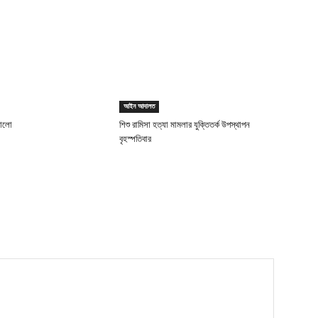
আইন আদালত
ড়ালো
শিশু রামিসা হত্যা মামলার যুক্তিতর্ক উপস্থাপন
বৃহস্পতিবার