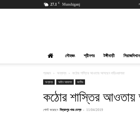
C
27.1
Munshiganj
বিক্রমপুর
খবর
লৌহজং
শ্রীনগর
টঙ্গীবাড়ী
সিরাজদিখান
প্রচ্ছদ
অন্যান্য
কঠোর শাস্তির আওতায় আসছেন বাড়িওয়ালারা
অন্যান্য
আইন আদালত
জাতীয়
কঠোর শাস্তির আওতায় 
পোস্ট করেছেন
বিক্রমপুর খবর ডেস্ক
-
11/04/2019
শেয়ার