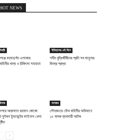
HOT NEWS
গীবাড়ী
ইতিহাসের এই দিনে
্সীগঞ্জে বন্যাদুর্গত এলাকায়
শহীদ বুদ্ধিজীবীদের প্রতি সব মানুষের
াহিনীর খাদ্য ও চিকিৎসা সহায়তা
বিনম্র শ্রদ্ধা
রীনগর
অপরাধ
রীনগরে আরাফাত রহমান কোকো
লৌহজংয়ে যৌথ বাহিনীর অভিযানে
ৃতি ফুটবল টুনামেন্টের ফাইনাল খেলা
১৮ মাদক ব্যবসায়ী আটক
ষ্ঠিত