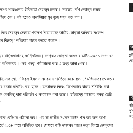
ে দেশের শহরগুলোয় রীতিমতো নৈরাজ্য চলছে। সবচেয়ে বেশি নৈরাজ্য চলছে
়িয়ে দেন। কষ্ট হলেও ভাড়াটিয়ারা মুখ বুজে সহ্য করে যান।
 নিয়ে নৈরাজ্য ঠেকাতে পদক্ষেপ নিতে যাচ্ছে জাতীয় ভোক্তা অধিকার সংরক্ষণ
জের বিরুদ্ধে অভিযোগ দায়ের করতে পারবেন।
টঙ্
মুন
হবে বাড়িওয়ালাসহ সংশ্লিষ্টদের। সম্প্রতি ভোক্তা অধিকার আইন-২০০৯ সংশোধন
নৌব
 অধিদফতর। সেই খসড়া পর্যালোচনা করে এ তথ্য জানা গেছে।
াপরিচালক মো. শফিকুল ইসলাম লস্কর এ প্রতিবেদককে বলেন, ‘অধিদফতর ভোক্তার
রে বাজার মনিটরিং করা হচ্ছে। রমজানকে ঘিরেও বিশেষভাবে বাজার মনিটরিং করা
 বেশকিছু ধারা পরিবর্তন ও সংযোজন করা হচ্ছে। ইতিমধ্যে আইনের খসড়া তৈরি
শ্
।’
শ্
স্ম
অনু
 থেকে ভেটিংয়ে পাঠানো হবে। পরে তা জাতীয় সংসদে আইন পাস হবে বলে আশা
ে ২০১৮ নামে অভিহিত হবে। সেখানে বাড়ি ভাড়াসহ আরও নতুন বিষয়ে ভোক্তারা