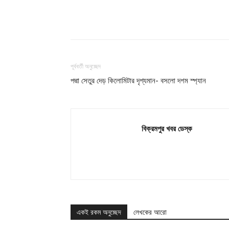
শেয়ার
পূর্ববর্তী অনুচ্ছেদ
পদ্মা সেতুর দেড় কিলোমিটার দৃশ্যমান- বসলো দশম স্প্যান
বিক্রমপুর খবর ডেস্ক
একই রকম অনুচ্ছেদ
লেখকের আরো