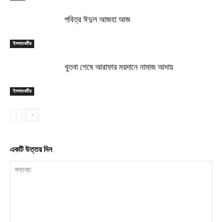
পবিত্র ঈদুল আজহা আজ
ইসলামধর্মীয়
খুতবা শেষে আরাফার ময়দানে নামাজ আদায়
ইসলামধর্মীয়
একটি উত্তর দিন