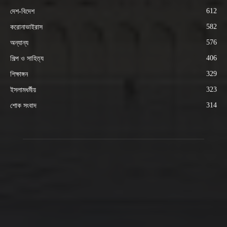
612
দেশ-বিদেশ
582
করোনাভাইরাস
576
অন্যান্য
406
শিল্প ও সাহিত্য
329
শিক্ষাঙ্গন
323
ইসলামধর্মীয়
314
শোক সংবাদ