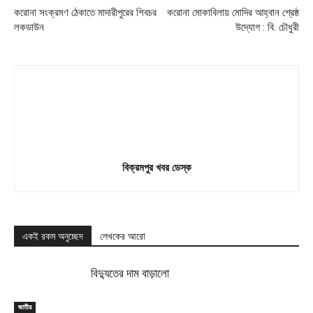
করোনা সংক্রমণ ঠেকাতে মাদারীপুরের শিবচর
করোনা মোকাবিলায় মোদির আহ্বান শ্রেষ্ঠ
লকডাউন
উদ্যোগ : বি. চৌধুরী
বিক্রমপুর খবর ডেস্ক
একই রকম অনুচ্ছেদ
লেখকের আরো
বিদ্যুতের দাম বাড়ালো
জাতীয়