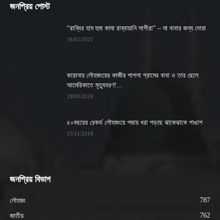
জনপ্রিয় পোস্ট
“রাব্বির হাম হুমা কামা রাব্বায়ানি সাগীরা” – মা বাবার জন্য দোয়া
16/02/2021
করোনায় লৌহজংয়ের কাজীর পাগলা গ্রামের বাবা ও তার ছেলে
আমেরিকাতে মৃত্যুবরণ!...
29/03/2020
৫০বছরের রেকর্ড লৌহজংয়ে পদ্মায় ধরা পড়ছে ঝাকেঝাকে পাঙাশ
15/11/2019
জনপ্রিয় বিভাগ
787
লৌহজং
762
জাতীয়