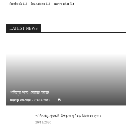
facebook
(1)
louhajong
(1)
mawa ghat
(1)
LATEST NEWS
পবিত্র শবে মেরাজ আজ
-
0
বিক্রমপুর খবর ডেস্ক
03/04/2019
তামিলনাড়ু-পুদুচেরি উপকূলে ঘূর্ণিঝড় নিভারের তান্ডব
26/11/2020