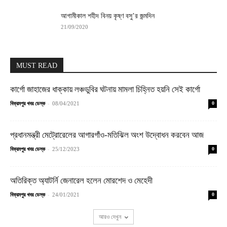
আগামীকাল শহীদ বিনয় কৃষ্ণ বসু’র জন্মদিন
21/09/2020
MUST READ
কার্গো জাহাজের ধাক্কায় লঞ্চডুবির ঘটনায় মামলা চিহ্নিত হয়নি সেই কার্গো
-
বিক্রমপুর খবর ডেস্ক
08/04/2021
0
প্রধানমন্ত্রী মেট্রোরেলের আগারগাঁও-মতিঝিল অংশ উদ্বোধন করবেন আজ
-
বিক্রমপুর খবর ডেস্ক
25/12/2023
0
অতিরিক্ত অ্যাটর্নি জেনারেল হলেন মোরশেদ ও মেহেদী
-
বিক্রমপুর খবর ডেস্ক
24/01/2021
0
আরও দেখুন