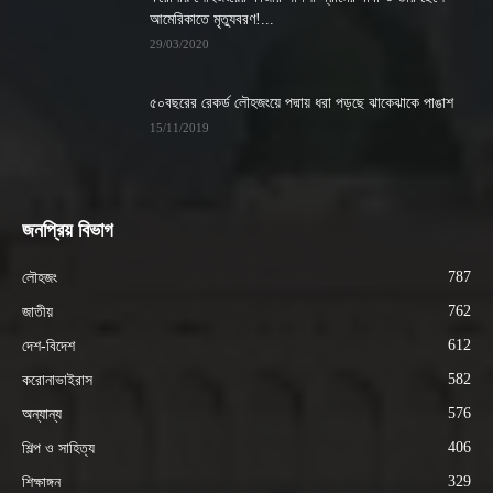
আমেরিকাতে মৃত্যুবরণ!...
29/03/2020
৫০বছরের রেকর্ড লৌহজংয়ে পদ্মায় ধরা পড়ছে ঝাকেঝাকে পাঙাশ
15/11/2019
জনপ্রিয় বিভাগ
787
লৌহজং
762
জাতীয়
612
দেশ-বিদেশ
582
করোনাভাইরাস
576
অন্যান্য
406
শিল্প ও সাহিত্য
329
শিক্ষাঙ্গন