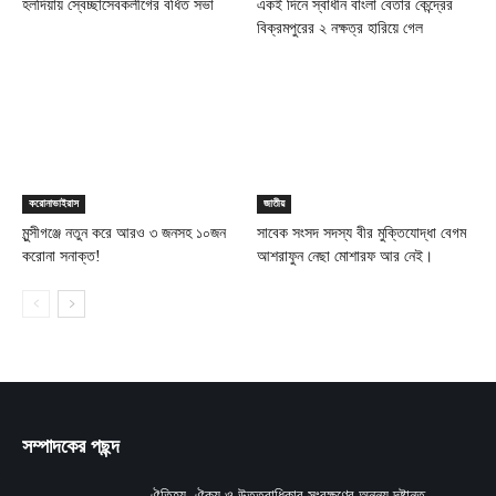
হলদিয়ায় স্বেচ্ছাসেবকলীগের বর্ধিত সভা
একই দিনে স্বাধীন বাংলা বেতার কেন্দ্রের
বিক্রমপুরের ২ নক্ষত্র হারিয়ে গেল
করোনাভাইরাস
জাতীয়
মুন্সীগঞ্জে নতুন করে আরও ৩ জনসহ ১০জন
সাবেক সংসদ সদস্য বীর মুক্তিযোদ্ধা বেগম
করোনা সনাক্ত!
আশরাফুন নেছা মোশারফ আর নেই।
সম্পাদকের পছন্দ
ঐতিহ্য, ঐক্য ও উত্তরাধিকার সংরক্ষণের অনন্য দৃষ্টান্ত