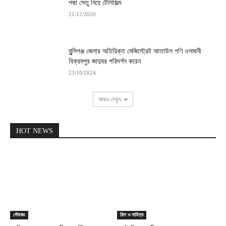
পদ্মা সেতু নিয়ে টেলিফিল্ম
21/12/2020
মুন্সিগঞ্জ জেলার অতিরিক্ত মেজিস্ট্রেট আতাউল গণি ওসমানী
বিক্রমপুর জাদুঘর পরিদর্শন করেন
23/10/2024
আরও দেখুন
HOT NEWS
লৌহজং
শিল্প ও সাহিত্য