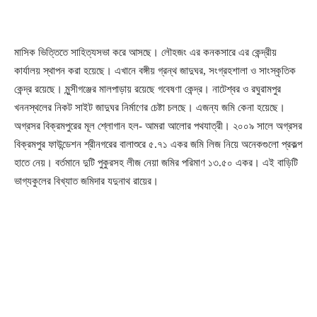
মাসিক ভিত্তিতে সাহিত্যসভা করে আসছে। লৌহজং এর কনকসারে এর কেন্দ্রীয়
কার্যালয় স্থাপন করা হয়েছে। এখানে বঙ্গীয় গ্রন্থ জাদুঘর, সংগ্রহশালা ও সাংস্কৃতিক
কেন্দ্র রয়েছে। মুন্সীগঞ্জের মালপাড়ায় রয়েছে গবেষণা কেন্দ্র। নাটেশ্বর ও রঘুরামপুর
খননস্থলের নিকট সাইট জাদুঘর নির্মাণের চেষ্টা চলছে। এজন্য জমি কেনা হয়েছে।
অগ্রসর বিক্রমপুরের মূল শ্লোগান হল- আমরা আলোর পথযাত্রী। ২০০৯ সালে অগ্রসর
বিক্রমপুর ফাউন্ডেশন শ্রীনগরের বালাশুরে ৫.৭১ একর জমি লিজ নিয়ে অনেকগুলো প্রকল্প
হাতে নেয়। বর্তমানে দুটি পুকুরসহ লীজ নেয়া জমির পরিমাণ ১৩.৫০ একর। এই বাড়িটি
ভাগ্যকুলের বিখ্যাত জমিদার যদুনাথ রায়ের।