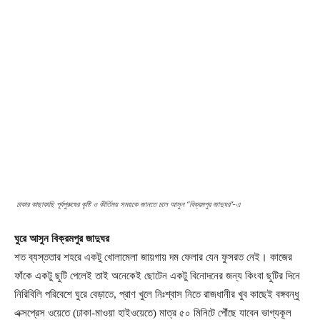
ঢাকার কাছাকাছি পূর্বপুরুষের কৃষ্টি ও কীর্তিময় সময়কে জানতে চলে আসুন “বিক্রমপুর জাদুঘর”-এ
ঘুরে আসুন বিক্রমপুর জাদুঘর
শত ব্যস্ততার শহরে একটু খোলামেলা জায়গায় দম ফেলার যেন ফুসরত নেই। কাজের
ফাঁকে একটু ছুটি পেলেই তাই অনেকেই ছোটেন একটু বিনোদনের জন্য কিংবা ছুটির দিনে
নিরিবিলি পরিবেশে ঘুরে বেড়াতে, প্রাণ খুলে নিঃশ্বাস নিতে রাজধানীর খুব কাছেই বঙ্গবন্ধু
এক্সপ্রেস ওয়েতে (ঢাকা-মাওয়া হাইওয়েতে) মাত্র ৫০ মিনিটে পৌঁছে যাবেন ভাগ্যকূল