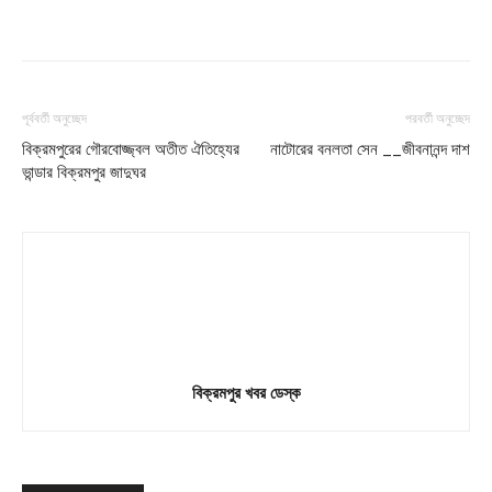
পূর্ববর্তী অনুচ্ছেদ
পরবর্তী অনুচ্ছেদ
বিক্রমপুরের গৌরবোজ্জ্বল অতীত ঐতিহ্যের
নাটোরের বনলতা সেন __জীবনানন্দ দাশ
ভান্ডার বিক্রমপুর জাদুঘর
বিক্রমপুর খবর ডেস্ক