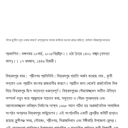
ঈদের ছুটিতে চলুন ঢাকার কাছেই ভাগ্যকূলের সাবেক জমিদার যদুনাথ রায়ের বাড়িতে; বর্তমানে বিক্রমপুর জাদুঘর
প্রকাশিত : মঙ্গলবার ১৮মার্চ, ২০২৫খ্রিষ্টাব্দ।। ৪ঠা চৈত্র ১৪৩১ বঙ্গাব্দ (বসন্ত
কাল)।। ১৭ রমজান, ১৪৪৬ হিজরী।
বিক্রমপুর খবর : শ্রীনগর প্রতিনিধি : বিক্রমপুর খ্যাতি অর্জন করেছে তার , কৃতী
সন্তান এবং প্রাচীন বাংলার রাজধানীর কারণে। প্রাচীন কাল থেকেই রাজনৈতিক দিক
দিয়ে বিক্রমপুর ছিল অত্যন্ত গুরুত্বপূর্ণ। বিক্রমপুরের গৌরবোজ্জ্বল অতীত ঐতিহ্য
সম্পর্কে নতুন করে প্রজন্মকে সচেতন করা, সমুন্নত ও গৌরব পুনরুদ্ধার এবং
আলোকোজ্জ্বল ভবিষ্যৎ নির্মাণের লক্ষ্যে ১৯৯৮ সালে গঠিত হয় অরাজনৈতিক সামাজিক
সংগঠন অগ্রসর বিক্রমপুর ফাউন্ডেশন। এই সংগঠনটির একটি কেন্দ্রীয় কমিটি ছাড়াও
রয়েছে মুন্সীগঞ্জ সদর, লৌহজং, শ্রীনগর, সিরাজদিখান এবং টঙ্গীবাড়ি উপজেলা কেন্দ্র।