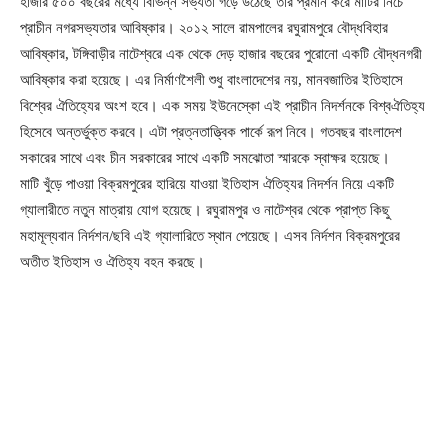
হাজার ৫০০ বছরের মধ্যে বিভিন্ন সভ্যতা গড়ে উঠেছে তার প্রমান করে মাটির নিচে
প্রাচীন নগরসভ্যতার আবিষ্কার। ২০১২ সালে রামপালের রঘুরামপুরে বৌদ্ধবিহার
আবিষ্কার, টঙ্গিবাড়ীর নাটেশ্বরে এক থেকে দেড় হাজার বছরের পুরোনো একটি বৌদ্ধনগরী
আবিষ্কার করা হয়েছে। এর নির্মাণশৈলী শুধু বাংলাদেশের নয়, মানবজাতির ইতিহাসে
বিশ্বের ঐতিহ্যের অংশ হবে। এক সময় ইউনেস্কো এই প্রাচীন নিদর্শনকে বিশ্বঐতিহ্য
হিসেবে অন্তর্ভুক্ত করবে। এটা প্রত্নতাত্ত্বিক পার্কে রূপ নিবে। গতবছর বাংলাদেশ
সকারের সাথে এবং চীন সরকারের সাথে একটি সমঝোতা স্মারকে স্বাক্ষর হয়েছে।
মাটি খুঁড়ে পাওয়া বিক্রমপুরের হারিয়ে যাওয়া ইতিহাস ঐতিহ্যর নিদর্শন নিয়ে একটি
গ্যালারীতে নতুন মাত্রায় যোগ হয়েছে। রঘুরামপুর ও নাটেশ্বর থেকে প্রাপ্ত কিছু
মহামূল্যবান নির্দশন/ছবি এই গ্যালারিতে স্থান পেয়েছে। এসব নির্দশন বিক্রমপুরের
অতীত ইতিহাস ও ঐতিহ্য বহন করছে।