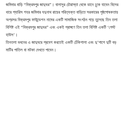
জমিদার বাড়ি “বিক্রমপুর জাদুঘর”। বালাসুর চৌরাস্তা থেকে ডানে ঢুকে যাবেন বিলের
ধারে প্যারিস শহর জমিদার যদুনাথ রায়ের পরিত্যক্ত বাড়িতে সরকারের পৃষ্ঠপোষকতায়
অগ্রসর বিক্রমপুর ফাউন্ডেশন নামের একটি সামাজিক সংগঠন গড়ে তুলেছে তিন তলা
বিশিষ্ট এই “বিক্রমপুর জাদুঘর” এবং একই প্রাঙ্গণে তিন তলা বিশিষ্ট একটি ‘গেস্ট
হাউস’।
তিনতলা ভবনের এ জাদুঘরে প্রবেশ করতেই একটি ঢেঁকিশালা এবং দু’পাশে দুটি বড়
মাটির পাতিল বা মটকা দেখতে পাবেন।