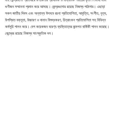
এই কেন্দ্রগুলো প্রতিবছর উপজেলার প্রাথমিক ও মাধ্যমিক পর্যায়ের কৃতী শিক্ষার্থী এবং
গুণীজন সম্মাননা প্রদান করে আসছে। কেন্দ্রগুলোর রয়েছে নিজস্ব পাঠাগার। এছাড়া
সকল জাতীয় দিবস এবং অন্যান্য উৎসবে রচনা প্রতিযোগিতা, আবৃত্তি, সংগীত, নৃত্য,
উপস্থিত বক্তৃতা, উচ্চারণ ও বানান বিশুদ্ধকরণ, চিত্রাংকন প্রতিযোগিতা সহ বিভিন্ন
কর্মসূচি পালন করে। বেশ কয়েকজন বরেণ্য ব্যক্তিত্বের জন্মশত বার্ষিকী পালন করেছে।
কেন্দ্রের রয়েছে নিজস্ব সাংস্কৃতিক দল।