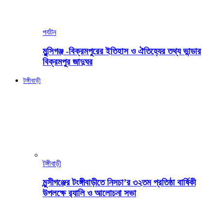
পর্যটন
মুন্সিগঞ্জ -বিক্রমপুরের ইতিহাস ও ঐতিহ্যের তথ্য ভান্ডার
বিক্রমপুর জাদুঘর
টঙ্গীবাড়ী
টঙ্গীবাড়ী
মুন্সীগঞ্জের টংঙ্গীবাড়ীতে নিসচা’র ৩২তম প্রতিষ্ঠা বার্ষিকী
উপলক্ষে র‍্যালি ও আলোচনা সভা