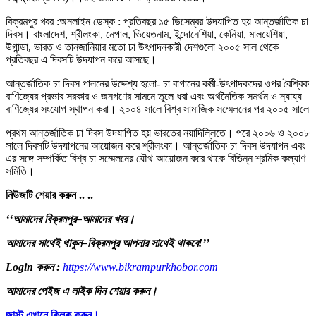
বিক্রমপুর খবর :অনলাইন ডেস্ক : প্রতিবছর ১৫ ডিসেম্বর উদযাপিত হয় আন্তর্জাতিক চা
দিবস। বাংলাদেশ, শ্রীলংকা, নেপাল, ভিয়েতনাম, ইন্দোনেশিয়া, কেনিয়া, মালয়েশিয়া,
উগান্ডা, ভারত ও তানজানিয়ার মতো চা উৎপাদনকারী দেশগুলো ২০০৫ সাল থেকে
প্রতিবছর এ দিবসটি উদযাপন করে আসছে।
আন্তর্জাতিক চা দিবস পালনের উদ্দেশ্য হলো- চা বাগানের কর্মী-উৎপাদকদের ওপর বৈশ্বিক
বাণিজ্যের প্রভাব সরকার ও জনগণের সামনে তুলে ধরা এবং অর্থনৈতিক সমর্থন ও ন্যায্য
বাণিজ্যের সংযোগ স্থাপন করা। ২০০৪ সালে বিশ্ব সামাজিক সম্মেলনের পর ২০০৫ সালে
প্রথম আন্তর্জাতিক চা দিবস উদযাপিত হয় ভারতের নয়াদিল্লিতে। পরে ২০০৬ ও ২০০৮
সালে দিবসটি উদযাপনের আয়োজন করে শ্রীলংকা। আন্তর্জাতিক চা দিবস উদযাপন এবং
এর সঙ্গে সম্পর্কিত বিশ্ব চা সম্মেলনের যৌথ আয়োজন করে থাকে বিভিন্ন শ্রমিক কল্যাণ
সমিতি।
নিউজটি
শেয়ার
করুন
..
..
‘‘
আমাদের
বিক্রমপুর
–
আমাদের
খবর
।
আমাদের
সাথেই
থাকুন
–
বিক্রমপুর
আপনার
সাথেই
থাকবে
!’’
Login
করুন
:
https://www.bikrampurkhobor.com
আমাদের
পেইজ
এ
লাইক
দিন
শেয়ার
করুন
।
জাস্ট
এখানে
ক্লিক
করুন।