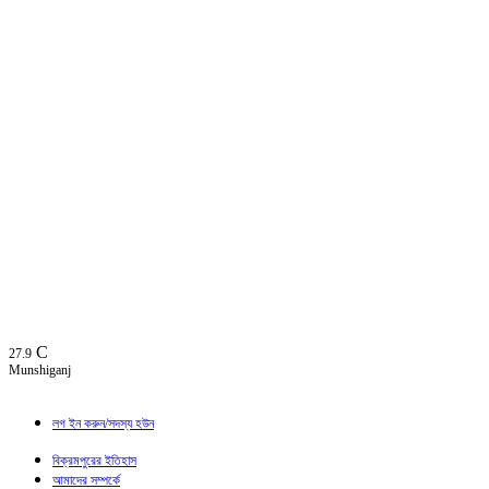
C
27.9
Munshiganj
লগ ইন করুন/সদস্য হউন
বিক্রমপুরের ইতিহাস
আমাদের সম্পর্কে