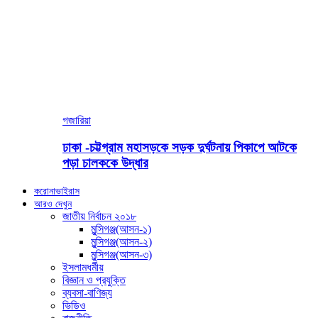
গজারিয়া
ঢাকা -চট্টগ্রাম মহাসড়কে সড়ক দুর্ঘটনায় পিকাপে আটকে
পড়া চালককে উদ্ধার
করোনাভাইরাস
আরও দেখুন
জাতীয় নির্বাচন ২০১৮
মুন্সিগঞ্জ(আসন-১)
মুন্সিগঞ্জ(আসন-২)
মুন্সিগঞ্জ(আসন-৩)
ইসলামধর্মীয়
বিজ্ঞান ও প্রযুক্তি
ব্যবসা-বাণিজ্য
ভিডিও