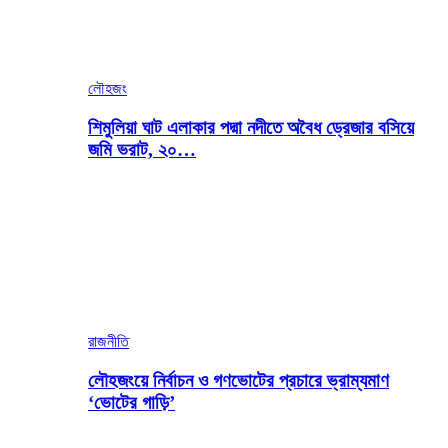
লৌহজং
শিমুলিয়া ঘাট এলাকার পদ্মা নদীতে অবৈধ ড্রেজার বসিয়ে
জমি ভরাট, ২০…
রাজনীতি
লৌহজংয়ে নির্বাচন ও গণভোটের প্রচারে ভ্রাম্যমাণ
‘ভোটের গাড়ি’