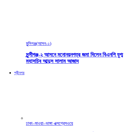
মুন্সিগঞ্জ(আসন-২)
মুন্সীগঞ্জ-২ আসনে মনোনয়নপত্র জমা দিলেন বিএনপি যুগ্ম
মহাসচিব আব্দুস সালাম আজাদ
শ্রীনগর
ঢাকা–মাওয়া–ভাঙ্গা এক্সপ্রেসওয়ে