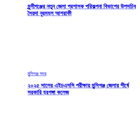
মুন্সীগঞ্জের নতুন জেলা প্রশাসক পরিকল্পনা বিভাগের উপসচিব
সৈয়দা নুরমহল আশরাফী
মুন্সিগঞ্জ সদর
২০২৫ সালের এইচএসসি পরীক্ষায় মুন্সিগঞ্জ জেলায় শীর্ষে
সরকারি হরগঙ্গা কলেজ