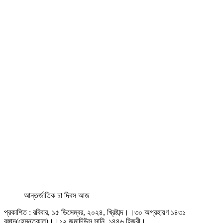
আন্তর্জাতিক চা দিবস আজ
প্রকাশিত : রবিবার, ১৫ ডিসেম্বর, ২০২৪, খ্রিষ্টাব্দ।।৩০ অগ্রহায়ণ ১৪৩১
বঙ্গাব্দ(হেমন্তকাল)।।১২ জমাদিউস সানি, ১৪৪৬ হিজরী।