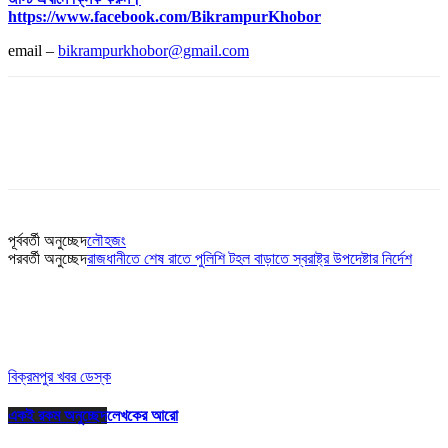
https://www.facebook.com/BikrampurKhobor
email –
bikrampurkhobor@gmail.com
পূর্ববর্তী অনুচ্ছেদ
লৌহজং
পরবর্তী অনুচ্ছেদ
রাজধানীতে শেষ রাতে পুলিশি টহল বাড়াতে স্বরাষ্ট্র উপদেষ্টার নির্দেশ
বিক্রমপুর খবর ডেস্ক
একই রকম অনুচ্ছেদ
লেখকের আরো