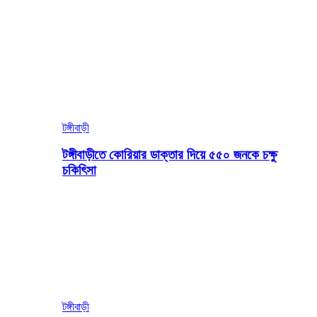
টঙ্গীবাড়ী
টঙ্গীবাড়ীতে কোরিয়ার ডাক্তার দিয়ে ৫৫০ জনকে চক্ষু
চকিৎিসা
টঙ্গীবাড়ী