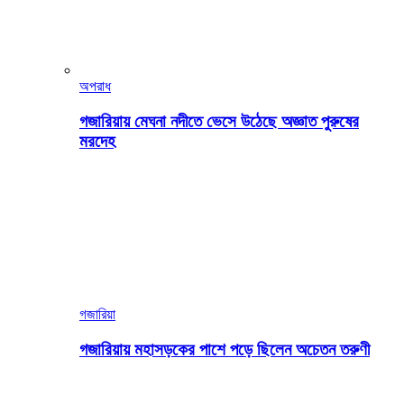
অপরাধ
গজারিয়ায় মেঘনা নদীতে ভেসে উঠেছে অজ্ঞাত পুরুষের
মরদেহ
গজারিয়া
গজারিয়ায় মহাসড়কের পাশে পড়ে ছিলেন অচেতন তরুণী