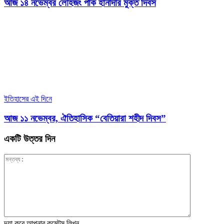
আজ ১৪ নভেম্বর লৌহজং পাক হানাদার মুক্ত দিবস
ইতিহাসের এই দিনে
আজ ১১ নভেম্বর, ঐতিহাসিক “বেতিয়ারা শহীদ দিবস”
একটি উত্তর দিন
দয়া করে আপনার কমেন্টস লিখুন