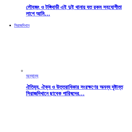
লৌহজং ও টঙ্গিবাড়ী এই দুই থানায় যত রকম সহযোগীতা
লাগে আমি…
সিরাজদিখান
অন্যান্য
ঐতিহ্য, ঐক্য ও উত্তরাধিকার সংরক্ষণের অনন্য দৃষ্টান্ত
সিরাজদিখানে ছাবেক পারিষদের…