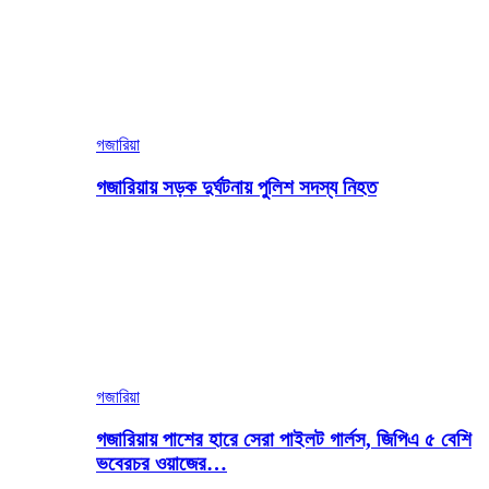
গজারিয়া
গজারিয়ায় সড়ক দুর্ঘটনায় পুলিশ সদস্য নিহত
গজারিয়া
গজারিয়ায় পাশের হারে সেরা পাইলট গার্লস, জিপিএ ৫ বেশি
ভবেরচর ওয়াজের…