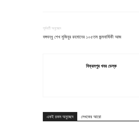
পূর্ববর্তী অনুচ্ছেদ
বঙ্গবন্ধু শেখ মুজিবুর রহমানের ১০৫তম জন্মবার্ষিকী আজ
বিক্রমপুর খবর ডেস্ক
একই রকম অনুচ্ছেদ
লেখকের আরো