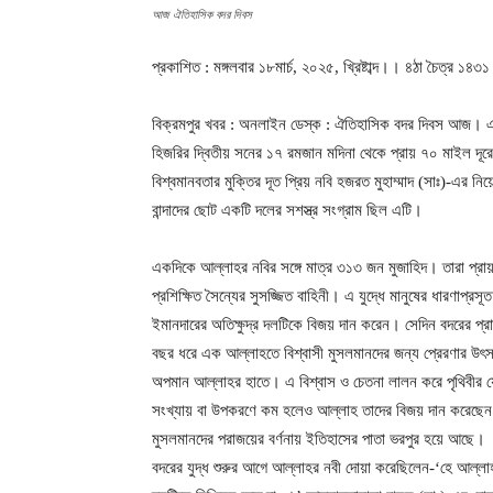
আজ ঐতিহাসিক বদর দিবস
প্রকাশিত : মঙ্গলবার ১৮মার্চ, ২০২৫, খ্রিষ্টাব্দ।। ৪ঠা চৈত্র ১
বিক্রমপুর খবর : অনলাইন ডেস্ক : ঐতিহাসিক বদর দিবস আজ। এ দি
হিজরির দ্বিতীয় সনের ১৭ রমজান মদিনা থেকে প্রায় ৭০ মাইল দূরে
বিশ্বমানবতার মুক্তির দূত প্রিয় নবি হজরত মুহাম্মাদ (সাঃ)-এর ন
বান্দাদের ছোট একটি দলের সশস্ত্র সংগ্রাম ছিল এটি।
একদিকে আল্লাহর নবির সঙ্গে মাত্র ৩১৩ জন মুজাহিদ। তারা প্রায় 
প্রশিক্ষিত সৈন্যের সুসজ্জিত বাহিনী। এ যুদ্ধে মানুষের ধারণাপ্রস
ইমানদারের অতিক্ষুদ্র দলটিকে বিজয় দান করেন। সেদিন বদরের প্
বছর ধরে এক আল্লাহতে বিশ্বাসী মুসলমানদের জন্য প্রেরণার উ
অপমান আল্লাহর হাতে। এ বিশ্বাস ও চেতনা লালন করে পৃথিবীর যে
সংখ্যায় বা উপকরণে কম হলেও আল্লাহ তাদের বিজয় দান করেছেন। 
মুসলমানদের পরাজয়ের বর্ণনায় ইতিহাসের পাতা ভরপুর হয়ে আছে।
বদরের যুদ্ধ শুরুর আগে আল্লাহর নবী দোয়া করেছিলেন-‘হে আল্লাহ!