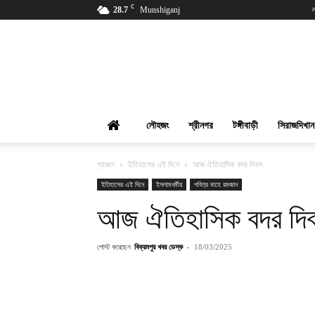
C
28.7
Munshiganj
বিক্রমপুর
খবর
লৌহজং
শ্রীনগর
টঙ্গীবাড়ী
সিরাজদিখান
প্রচ্ছদ
ইতিহাসের এই দিনে
আজ ঐতিহাসিক বদর দিবস
ইতিহাসের এই দিনে
ইসলামধর্মীয়
পবিত্র মাহে রমজান
আজ ঐতিহাসিক বদর দি
পোস্ট করেছেন
বিক্রমপুর খবর ডেস্ক
-
18/03/2025
শেয়ার