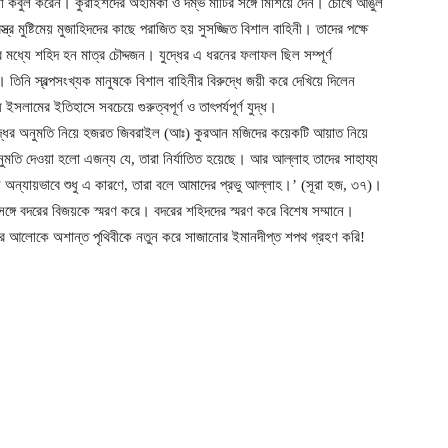
য়া কবুল করেন। কুরাইশদের অহমিকা ও দম্ভ মাটির সঙ্গে মিশিয়ে দেন। চোখে আঙুল
ত্র মুষ্টিমেয় মুজাহিদদের কাছে পরাজিত হয় সুসজ্জিত বিশাল বাহিনী। তাদের পক্ষে
যে শহিদ হন মাত্র চৌদ্দজন। যুদ্ধের এ ধরনের ফলাফল ছিল সম্পূর্ণ
িনি স্বল্পসংখ্যক মানুষকে বিশাল বাহিনীর বিরুদ্ধে জয়ী করে দেখিয়ে দিলেন
সলামের ইতিহাসে সবচেয়ে গুরুত্বপূর্ণ ও তাৎপর্যপূর্ণ যুদ্ধ।
 যুদ্ধের অনুমতি নিয়ে হজরত জিবরাইল (আঃ) কুরআন মজিদের কয়েকটি আয়াত নিয়ে
অনুমতি দেওয়া হলো এজন্য যে, তারা নির্যাতিত হয়েছে। আর আল্লাহ তাদের সাহায্য
 অন্যায়ভাবে শুধু এ কারণে, তারা বলে আমাদের প্রভু আল্লাহ।’ (সূরা হজ, ৩৭)।
ঙ্গে বদরের বিজয়কে স্মরণ করে। বদরের শহিদদের স্মরণ করে বিশেষ সম্মানে।
ির আলোকে অশান্ত পৃথিবীকে নতুন করে সাজানোর ইমানদীপ্ত শপথ গ্রহণ করি!