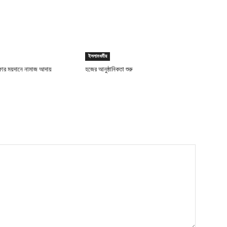
ইসলামধর্মীয়
ফার ময়দানে নামাজ আদায়
হজের আনুষ্ঠানিকতা শুরু