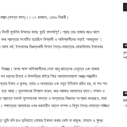
৪৩১ বঙ্গাব্দ (বসন্ত কাল)।। ১৭ রমজান, ১৪৪৬ হিজরী।
নটি মুসলিম উম্মাহর কাছে খুবই তাৎপর্যপূর্ণ। প্রায় দেড় হাজার বছর আগে
 বদর প্রান্তরে সংঘটিত হয়েছিল বিশ্বাসী ও অবিশ্বাসীদের লড়াই ‘বদরযুদ্ধ’।
ক
িয়ে আসা ধর্ম, ইসলামের বিরুদ্ধবাদী বিশাল সৈন্য-সামন্তের মোকাবিলায় ইমানদার
খুল
স্
নিরস্ত্র। অপর পক্ষে অবিশ্বাসীদের নেতা আবু জাহেলের নেতৃত্বে এক হাজার
ূত সব ধরনের চিন্তা ও উপলব্ধির বাইরে গিয়ে আল্লাহতায়ালা অস্ত্র-শস্ত্রহীন
রান্তরে ইমান ও কুফর, ন্যায় ও অন্যায়ের এক নতুন ইতিহাস রচিত হয়, যা শত শত
ৎস হয়ে আছে। মুসলমানরা বিশ্বাস করেন, জয়-পরাজয় আল্লাহর হাতে। সম্মান ও
বি
 প্রান্তে যখনই মুসলমানরা অসত্য ও অন্যায়ের বিরুদ্ধে সংগ্রাম করেছেন, তারা
ডিজ
পক্ষান্তরে আল্লাহর ওপর ভরসাহীন অঢেল সম্পদ ও বিপুল সৈন্য-সামন্তে সজ্জিত
: ম
 তুমি যদি চাও দুনিয়াতে তোমার ইবাদত করার কেউ না থাকুক, তাহলে এ ক্ষুদ্র