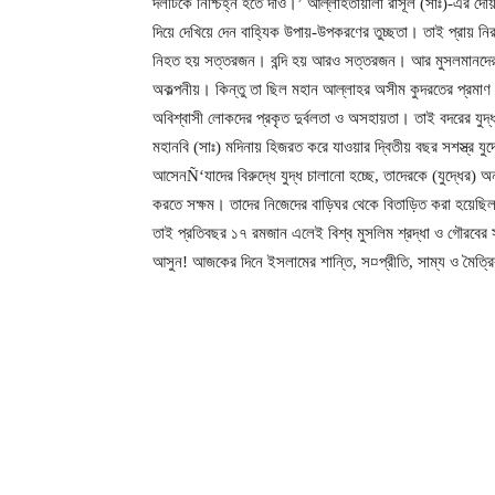
দলটিকে নিশ্চিহ্ন হতে দাও।’ আল্লাহতায়ালা রাসূল (সাঃ)-এর দো
দিয়ে দেখিয়ে দেন বাহ্যিক উপায়-উপকরণের তুচ্ছতা। তাই প্রায় নিরস্
নিহত হয় সত্তরজন। বন্দি হয় আরও সত্তরজন। আর মুসলমানদের মধ্
অকল্পনীয়। কিন্তু তা ছিল মহান আল্লাহর অসীম কুদরতের প্রমাণ। ত
অবিশ্বাসী লোকদের প্রকৃত দুর্বলতা ও অসহায়তা। তাই বদরের যুদ্ধ ই
মহানবি (সাঃ) মদিনায় হিজরত করে যাওয়ার দ্বিতীয় বছর সশস্ত্র
আসেনÑ‘যাদের বিরুদ্ধে যুদ্ধ চালানো হচ্ছে, তাদেরকে (যুদ্ধের) 
করতে সক্ষম। তাদের নিজেদের বাড়িঘর থেকে বিতাড়িত করা হয়েছিল
তাই প্রতিবছর ১৭ রমজান এলেই বিশ্ব মুসলিম শ্রদ্ধা ও গৌরবের স
আসুন! আজকের দিনে ইসলামের শান্তি, স¤প্রীতি, সাম্য ও মৈত্র