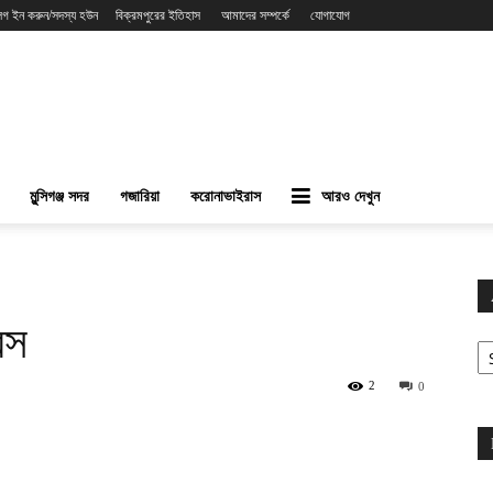
লগ ইন করুন/সদস্য হউন
বিক্রমপুরের ইতিহাস
আমাদের সম্পর্কে
যোগাযোগ
মুন্সিগঞ্জ সদর
গজারিয়া
করোনাভাইরাস
আরও দেখুন
বস
Ar
2
0