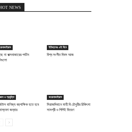
HOT NEWS
রোনাভাইরাস
ইতিহাসের এই দিনে
ছে না কক্সবাজারের পর্যটন
বিশ্ব সংগীত দিবস আজ
পটগুলো
জ্ঞান ও প্রযুক্তি
করোনাভাইরাস
িটাল বাণিজ্য বহুপাক্ষিক হতে হবে
সিরাজদিখানে মাহী বি চৌধুরীর চিকিৎসা
োস্তফা জব্বার
সামগ্রী ও পিপিই বিতরণ