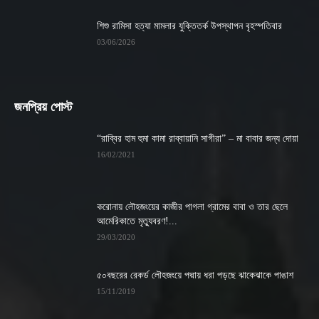
শিশু রামিসা হত্যা মামলার যুক্তিতর্ক উপস্থাপন বৃহস্পতিবার
03/06/2026
জনপ্রিয় পোস্ট
“রাব্বির হাম হুমা কামা রাব্বায়ানি সাগীরা” – মা বাবার জন্য দোয়া
16/02/2021
করোনায় লৌহজংয়ের কাজীর পাগলা গ্রামের বাবা ও তার ছেলে
আমেরিকাতে মৃত্যুবরণ!...
29/03/2020
৫০বছরের রেকর্ড লৌহজংয়ে পদ্মায় ধরা পড়ছে ঝাকেঝাকে পাঙাশ
15/11/2019