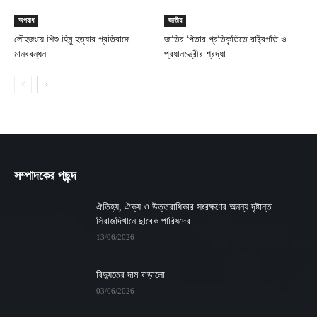
অপরাধ
জাতীয়
লৌহজংয়ে শিশু হিমু হত্যার প্রতিবাদে
জাতির পিতার প্রতিকৃতিতে রাষ্ট্রপতি ও
মানববন্ধন
প্রধানমন্ত্রীর শ্রদ্ধা
সম্পাদকের পছন্দ
ঐতিহ্য, ঐক্য ও উত্তরাধিকার সংরক্ষণের অনন্য দৃষ্টান্ত
সিরাজদিখানে ছাবেক পারিষদের...
13/06/2026
বিদ্যুতের দাম বাড়ালো
03/06/2026