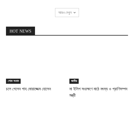
আরও দেখুন
HOT NEWS
শোক সংবাদ
জাতীয়
চলে গেলেন শাহ মোয়াজ্জেম হোসেন
মা ইলিশ সংরক্ষণে মাঠে মৎস্য ও প্রাণিসম্পদ
মন্ত্রী