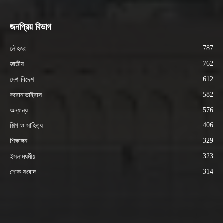
জনপ্রিয় বিভাগ
787
লৌহজং
762
জাতীয়
612
দেশ-বিদেশ
582
করোনাভাইরাস
576
অন্যান্য
406
শিল্প ও সাহিত্য
329
শিক্ষাঙ্গন
323
ইসলামধর্মীয়
314
শোক সংবাদ