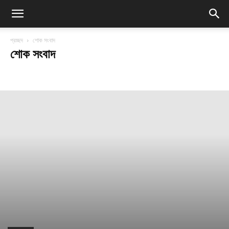
প্রচ্ছদ
শোক সংবাদ
শোক সংবাদ
শোকসভা/স্মরণসভা