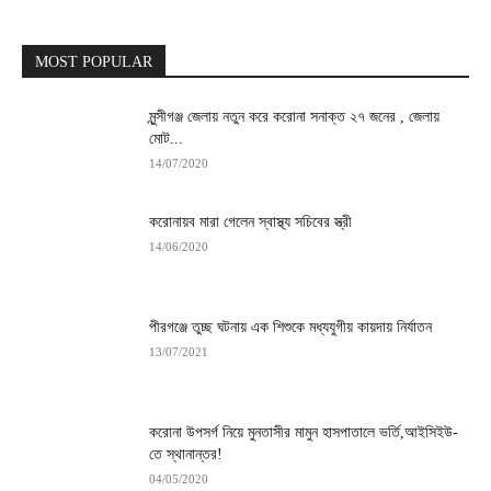
MOST POPULAR
মুন্সীগঞ্জ জেলায় নতুন করে করোনা সনাক্ত ২৭ জনের , জেলায়
মোট...
14/07/2020
করোনায়ব মারা গেলেন স্বাস্থ্য সচিবের স্ত্রী
14/06/2020
পীরগঞ্জে তুচ্ছ ঘটনায় এক শিশুকে মধ্যযুগীয় কায়দায় নির্যাতন
13/07/2021
করোনা উপসর্গ নিয়ে মুনতাসীর মামুন হাসপাতালে ভর্তি,আইসিইউ-
তে স্থানান্তর!
04/05/2020