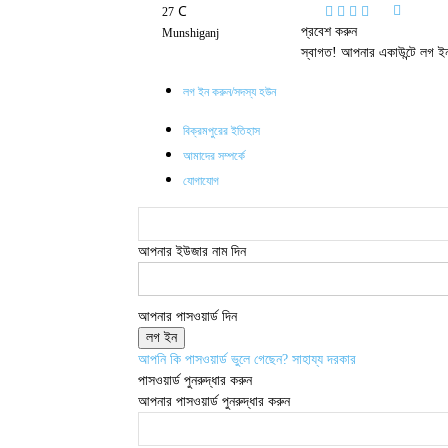
C
27
প্রবেশ করুন
Munshiganj
স্বাগত! আপনার একাউন্টে লগ ই
লগ ইন করুন/সদস্য হউন
বিক্রমপুরের ইতিহাস
আমাদের সম্পর্কে
যোগাযোগ
আপনার ইউজার নাম দিন
আপনার পাসওয়ার্ড দিন
আপনি কি পাসওয়ার্ড ভুলে গেছেন? সাহায্য দরকার
পাসওয়ার্ড পুনরুদ্ধার করুন
আপনার পাসওয়ার্ড পুনরুদ্ধার করুন